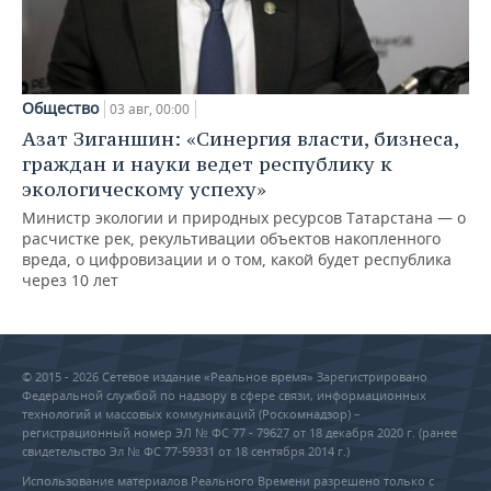
Общество
03 авг, 00:00
Азат Зиганшин: «Синергия власти, бизнеса,
граждан и науки ведет республику к
экологическому успеху»
Министр экологии и природных ресурсов Татарстана — о
расчистке рек, рекультивации объектов накопленного
вреда, о цифровизации и о том, какой будет республика
через 10 лет
© 2015 - 2026 Сетевое издание «Реальное время» Зарегистрировано
Федеральной службой по надзору в сфере связи, информационных
технологий и массовых коммуникаций (Роскомнадзор) –
регистрационный номер ЭЛ № ФС 77 - 79627 от 18 декабря 2020 г. (ранее
свидетельство Эл № ФС 77-59331 от 18 сентября 2014 г.)
Использование материалов Реального Времени разрешено только с