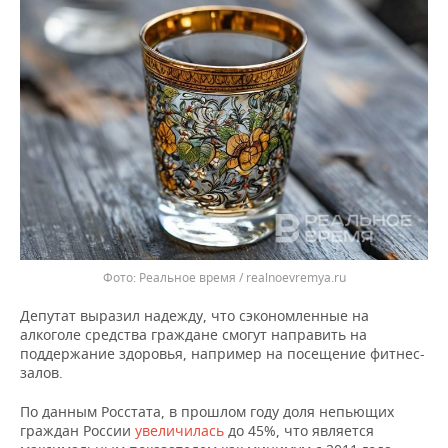
ВОДНЫЕ ВИДЫ СПОРТА
ОБРАЗОВАНИЕ
ХОККЕЙ С МЯЧОМ
ПРОИСШЕСТВИЯ
Реальное время / realnoevremya.ru
Депутат выразил надежду, что сэкономленные на
алкоголе средства граждане смогут направить на
поддержание здоровья, например на посещение фитнес-
залов.
По данным Росстата, в прошлом году доля непьющих
граждан России
увеличилась
до 45%, что является