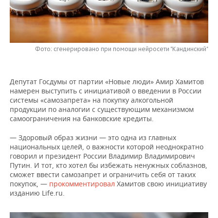
НЕФТЕХИМИЯ
РОЗНИЧНАЯ ТОРГОВЛЯ
НОВОСТИ ТЕХНОЛОГИЙ
МЕРОПРИЯТИЯ
НЕФТЬ
ТРАНСПОРТ
IT
НОВОСТИ МЕРОПРИЯТИЙ
СПОРТ
ОПК
Фото: сгенерировано при помощи нейросети "Кандинский"
УСЛУГИ
МЕДИА
ВЫЕЗДНАЯ РЕДАКЦИЯ
НОВОСТИ СПОРТА
ОБЩЕСТВО
ЭНЕРГЕТИКА
Депутат Госдумы от партии «Новые люди» Амир Хамитов
ТЕЛЕКОММУНИКАЦИИ
БИЗНЕС-БРАНЧИ
ФУТБОЛ
НОВОСТИ ОБЩЕСТВА
ФОТОГАЛЕРЕЯ
намерен выступить с инициативой о введении в России
системы «самозапрета» на покупку алкогольной
ONLINE-КОНФЕРЕНЦИИ
ХОККЕЙ
ВЛАСТЬ
СЮЖЕТЫ
продукции по аналогии с существующим механизмом
самоограничения на банковские кредиты.
ОТКРЫТАЯ ЛЕКЦИЯ
БАСКЕТБОЛ
ИНФРАСТРУКТУРА
СПРАВОЧНИК
— Здоровый образ жизни — это одна из главных
национальных целей, о важности которой неоднократно
ВОЛЕЙБОЛ
ИСТОРИЯ
СПИСОК ПЕРСОН
ПОЛНАЯ ВЕРСИЯ
говорил и президент России Владимир Владимирович
Путин. И тот, кто хотел бы избежать ненужных соблазнов,
сможет ввести самозапрет и ограничить себя от таких
КИБЕРСПОРТ
КУЛЬТУРА
СПИСОК КОМПАНИЙ
покупок, —
прокомментировал
Хамитов свою инициативу
изданию Life.ru.
ФИГУРНОЕ КАТАНИЕ
МЕДИЦИНА