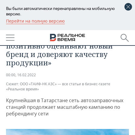
Вы были автоматически перенаправлены на мобильную
версию.
Перейти на полную версию
РЕГИОНЫ
АВТО
«Клиенты ООО «ТАИФ-НК АЗС»
БАШКОРТОСТАН
НОВОСТИ
позитивно оценивают новый
ТАТАРСТАН
АНАЛИТИКА
бренд и доверяют качеству
продукции»
УДМУРТИЯ
НОВОСТИ АНАЛИТИКИ
ЭКОНОМИКА
00:00, 16.02.2022
ДЕКЛАРАЦИИ О ДОХОДАХ
НОВОСТИ ЭКОНОМИКИ
ПРОМЫШЛЕННОСТЬ
Сюжет:
ООО «ТАИФ-НК АЗС» — все статьи в бизнес-газете
«Реальное время»
КОРОЛИ ГОСЗАКАЗА ПФО
ФИНАНСЫ
НОВОСТИ
НЕДВИЖИМОСТЬ
ПРОМЫШЛЕННОСТИ
Крупнейшая в Татарстане сеть автозаправочных
ВУЗЫ ТАТАРСТАНА
БАНКИ
НОВОСТИ НЕДВИЖИМОСТИ
АВТО
станций продолжает масштабную кампанию по
АГРОПРОМ
ребрендингу сети
КОМУ ПРИНАДЛЕЖАТ
БЮДЖЕТ
НОВОСТИ АВТО
БИЗНЕС
ТОРГОВЫЕ ЦЕНТРЫ
МАШИНОСТРОЕНИЕ
ТАТАРСТАНА
ИНВЕСТИЦИИ
НОВОСТИ БИЗНЕСА
ТЕХНОЛОГИИ