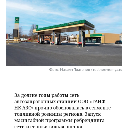
НЕФТЕХИМИЯ
РОЗНИЧНАЯ ТОРГОВЛЯ
НОВОСТИ ТЕХНОЛОГИЙ
МЕРОПРИЯТИЯ
НЕФТЬ
ТРАНСПОРТ
IT
НОВОСТИ МЕРОПРИЯТИЙ
СПОРТ
ОПК
УСЛУГИ
МЕДИА
ВЫЕЗДНАЯ РЕДАКЦИЯ
НОВОСТИ СПОРТА
ОБЩЕСТВО
ЭНЕРГЕТИКА
ТЕЛЕКОММУНИКАЦИИ
БИЗНЕС-БРАНЧИ
ФУТБОЛ
НОВОСТИ ОБЩЕСТВА
ФОТОГАЛЕРЕЯ
ONLINE-КОНФЕРЕНЦИИ
ХОККЕЙ
ВЛАСТЬ
СЮЖЕТЫ
Фото: Максим Платонов / realnoevremya.ru
ОТКРЫТАЯ ЛЕКЦИЯ
БАСКЕТБОЛ
ИНФРАСТРУКТУРА
СПРАВОЧНИК
ВОЛЕЙБОЛ
ИСТОРИЯ
СПИСОК ПЕРСОН
ПОЛНАЯ ВЕРСИЯ
За долгие годы работы сеть
автозаправочных станций ООО «ТАИФ-
КИБЕРСПОРТ
КУЛЬТУРА
СПИСОК КОМПАНИЙ
НК АЗС» прочно обосновалась в сегменте
топливной розницы региона. Запуск
ФИГУРНОЕ КАТАНИЕ
МЕДИЦИНА
масштабной программы ребрендинга
сети и ее позитивная оценка