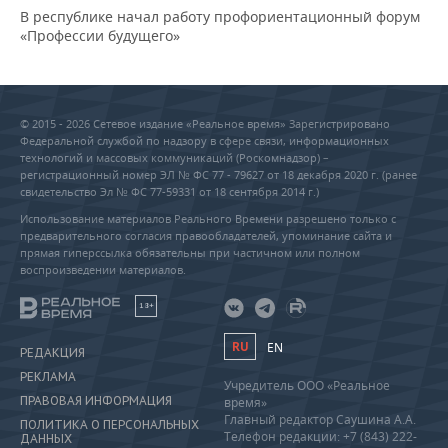
В республике начал работу профориентационный форум
«Профессии будущего»
© 2015 - 2026 Сетевое издание «Реальное время» Зарегистрировано
Федеральной службой по надзору в сфере связи, информационных
технологий и массовых коммуникаций (Роскомнадзор) –
регистрационный номер ЭЛ № ФС 77 - 79627 от 18 декабря 2020 г. (ранее
свидетельство Эл № ФС 77-59331 от 18 сентября 2014 г.)
Использование материалов Реального Времени разрешено только с
предварительного согласия правообладателей, упоминание сайта и
прямая гиперссылка обязательны при частичном или полном
воспроизведении материалов.
18+
RU
EN
РЕДАКЦИЯ
РЕКЛАМА
Учредитель ООО «Реальное
ПРАВОВАЯ ИНФОРМАЦИЯ
время»
Главный редактор Саушина А.А.
ПОЛИТИКА О ПЕРСОНАЛЬНЫХ
Телефон редакции: +7 (843) 222-
ДАННЫХ