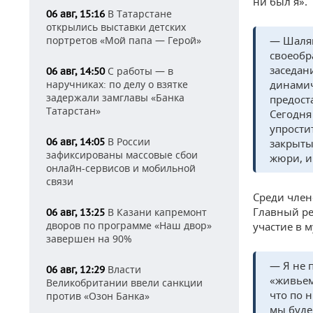
ни был я».
В Татарстане
06 авг, 15:16
открылись выставки детских
портретов «Мой папа — Герой»
— Шаляп
своеобр
заседан
С работы — в
06 авг, 14:50
наручниках: по делу о взятке
динамич
задержали замглавы «Банка
предост
Татарстан»
Сегодня
упрости
В России
06 авг, 14:05
закрыты
зафиксированы массовые сбои
жюри, и
онлайн-сервисов и мобильной
связи
Среди член
Главный ре
В Казани капремонт
06 авг, 13:25
дворов по программе «Наш двор»
участие в 
завершен на 90%
— Я не 
Власти
06 авг, 12:29
«живьем
Великобритании ввели санкции
что по 
против «Озон Банка»
мы буде