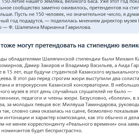
 150-летие нашего земляка, великого баса. Уже этот год пок
ьное сообщество заметно оживилось, претендентов на ст
ольше. Пусть не 150 человек, но значительное число, я дума
ый год подадутся, — поделилась мнением директор музея 
о — Ф. Шаляпина Марианна Гаврилова.
тоже могут претендовать на стипендию велик
оды обладателями Шаляпинской стипендии были Михаил Ка
хомирнов, Дамир Закиров и Владимир Васильев, а Аида Га
е в 15 лет, еще будучи студенткой Казанского музыкальног
еева. В этот раз перед строгим жюри выступили два солист
стана и второкурсник Казанской консерватории. В небольшо
ого музея в этот день случайных слушателей не было —
нники, педагоги и члены жюри. Безусловно, «болели», в 
ва, за молодых певцов все: Миляуша Таминдарова, руководи
 так, словно сама оказалась на сцене, безмолвно показывая
 интонации и характер композиции, как это обычно и дела
ем не менее корреспонденту «Реального времени» она заяви
х номинантов будет беспристрастно.