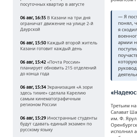
посуточных квартир в августе
— Я пос
В Казани на три дня
06 авг, 16:35
понял, 
ограничат движение на улице 2-й
Даурской
я сходи
военного
армии н
Каждый второй житель
06 авг, 15:50
Казани готовит каждый день
поступи
поучаст
которую
«Почта России»
06 авг, 15:42
планирует обновить 215 отделений
руковод
до конца года
деятель
Экранизация «А зори
06 авг, 15:34
«Надеюсь
здесь тихие» сделала Карелию
самым кинематографичным
регионом России
Третьим на
Салават Ша
Иностранные студенты
06 авг, 15:29
им. Ф. Яру
будут сдавать единый экзамен по
Оренбургск
русскому языку
исполнил а