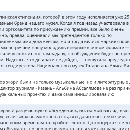
инская стипендия, которой в этом году исполняется уже 25
азный бренд нашего музея. Когда я год назад участвовала в
ии оргкомитета по присуждению премий, все было очень
но, правда, оценивали мы претендентов только по
авленным ими документам, но и тогда велись жаркие споры
 мы встречаем нашу молодежь впервые в очном формате — 
т или усложнит это нам задачу, но обсуждение будет по-пр
м. Надеюсь, что до драки не дойдет, — пошутила председат
.о. гендиректора Национального музея Татарстана Алиса Вя
ов жюри были не только музыкальные, но и литературные 
дактор журнала «Казань» Альбина Абсалямова не раз прин
музыкальных проектах и даже сама инициировала их:
первый раз участвую в обсуждениях, но, на мой взгляд, выс
», если такая возможность есть, всегда интереснее и ярче. 
нынешним временам это крайне сложно. До концерта я не зн
м обсуждать, но вполне возможно, что я уже слышала этих 