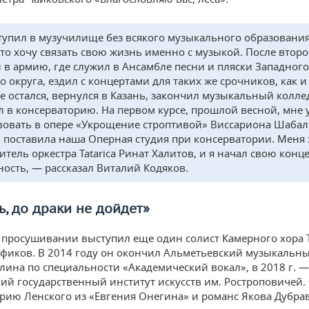
тупил в музучилище без всякого музыкального образовани
что хочу связать свою жизнь именно с музыкой. После второ
л в армию, где служил в Ансамбле песни и пляски Западного
 округа, ездил с концертами для таких же срочников, как и 
е остался, вернулся в Казань, закончил музыкальный колле
л в консерваторию. На первом курсе, прошлой весной, мне 
вовать в опере «Укрощение строптивой» Виссариона Шабал
 поставила наша Оперная студия при консерватории. Меня
итель оркестра Tatarica Ринат Халитов, и я начал свою кон
ность, — рассказал Виталий Кодяков.
, до драки не дойдет»
 просушивании выступил еще один солист Камерного хора 
фиков. В 2014 году он окончил Альметьевский музыкальн
ллина по специальности «Академический вокал», в 2018 г. —
ий государственный институт искусств им. Ростроповичей.
рию Ленского из «Евгения Онегина» и романс Якова Дубрав