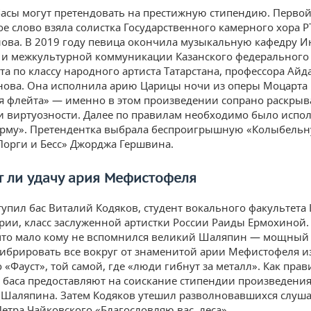
басы могут претендовать на престижную стипендию. Перво
е слово взяла солистка Государственного камерного хора Р
ова. В 2019 году певица окончила музыкальную кафедру И
и межкультурной коммуникации Казанского федерального
та по классу народного артиста Татарстана, профессора Айд
ова. Она исполнила арию Царицы ночи из оперы Моцарта
 флейта» — именно в этом произведении сопрано раскрыва
 и виртуозности. Далее по правилам необходимо было испо
орму». Претендентка выбрала беспроигрышную «Колыбель
Порги и Бесс» Джорджа Гершвина.
т ли удачу ария Мефистофеля
тупил бас Виталий Кодяков, студент вокального факультета
рии, класс заслуженной артистки России Раиды Ермохиной. 
что мало кому не вспомнился великий Шаляпин — мощный 
вибрировать все вокруг от знаменитой арии Мефистофеля и
«Фауст», той самой, где «люди гибнут за металл». Как прав
 баса предоставляют на соискание стипендии произведения
 Шаляпина. Затем Кодяков утешил разволновавшихся слуш
етра Чайковского «Благословляю вас, леса».