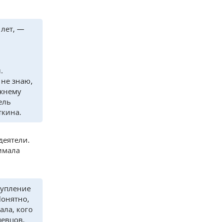
 лет, —
.
не знаю,
ежнему
ель
ткина.
деятели.
имала
тупление
Понятно,
ала, кого
певцов,