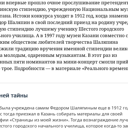
ни впервые прошло очное прослушивание претендент
инскую стипендию, учрежденную Национальным му
тана. Истоки конкурса уходят в 1912 год, когда знаме
дор Шаляпин в свой последний приезд на родину учре
ую стипендию лучшему ученику Шестого городского
ного училища. А в 1997 году музеи Казани совместно с
ским обществом любителей творчества Шаляпина
лжили традицию вручения именной стипендии велик
а молодым, одаренным музыкантам. В этот раз из
енных пяти номинантов на мини-концерт смогли при
 трое. Подробности — в материале «Реального времен
дней тайны
была учреждена самим Федором Шаляпиным еще в 1912 го
с тогда приезжал в Казань собирать материалы для своей
фии «Страницы из моей жизни». Тогда вознаграждение лу
стого городского начального училища, которое когда-то з