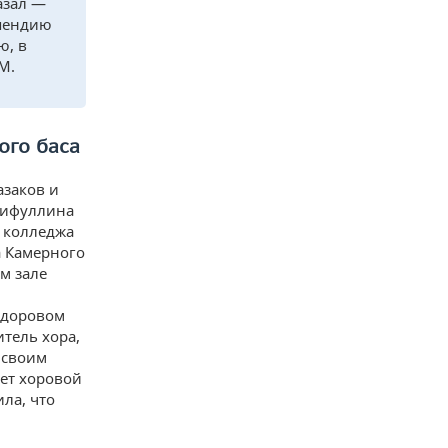
азал —
ипендию
ю, в
М.
ого баса
заков и
рифуллина
о колледжа
а Камерного
м зале
здоровом
тель хора,
 своим
ет хоровой
ла, что