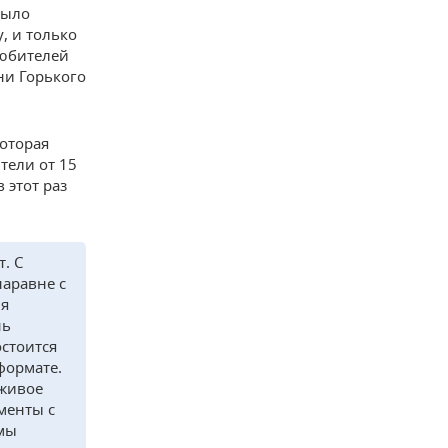
было
, и только
любителей
ни Горького
которая
тели от 15
 этот раз
. С
наравне с
мя
нь
стоится
формате.
 живое
менты с
 мы