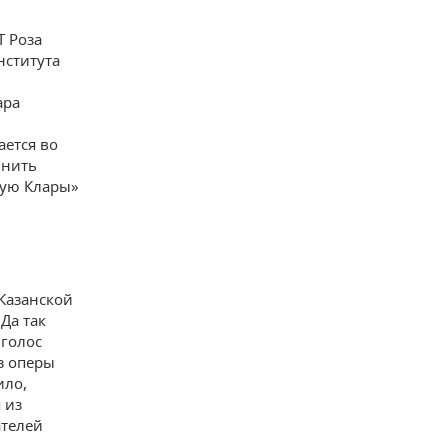
й
Т Роза
нститута
ара
ется во
лнить
ную Клары»
 Казанской
Да так
голос
з оперы
ило,
 из
ателей