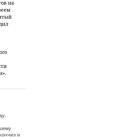
ов на
зеем
нитый
дил
ого
йти
и».
ду.
чшему
акончил и