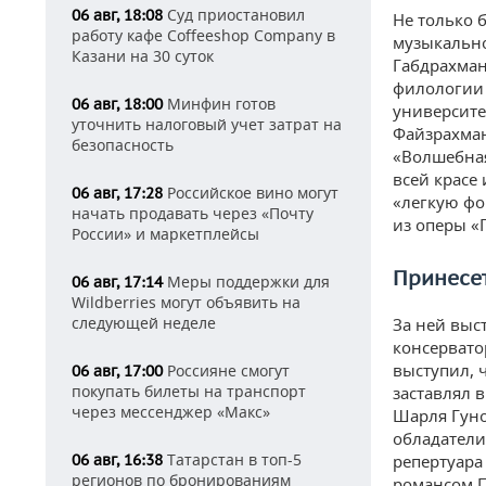
Суд приостановил
06 авг, 18:08
Не только 
работу кафе Coffeeshop Company в
музыкально
Казани на 30 суток
Габдрахман
филологии 
Минфин готов
06 авг, 18:00
университе
уточнить налоговый учет затрат на
Файзрахман
безопасность
«Волшебная
всей красе
Российское вино могут
06 авг, 17:28
«легкую ф
начать продавать через «Почту
из оперы «
России» и маркетплейсы
Принесе
Меры поддержки для
06 авг, 17:14
Wildberries могут объявить на
следующей неделе
За ней выс
консервато
выступил, 
Россияне смогут
06 авг, 17:00
покупать билеты на транспорт
заставлял 
через мессенджер «Макс»
Шарля Гуно 
обладатели
Татарстан в топ-5
06 авг, 16:38
репертуара
регионов по бронированиям
романсом П