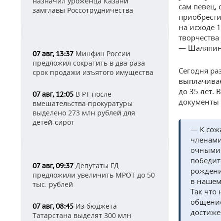
назначил уроженца Казани
сам певец,
замглавы Россотрудничества
приобрести
на исходе 
творчества
— Шаляпин
Минфин России
07 авг, 13:37
предложил сократить в два раза
Сегодня ра
срок продажи изъятого имущества
выплачивае
до 35 лет.
В РТ после
07 авг, 12:05
документы 
вмешательства прокуратуры
выделено 273 млн рублей для
детей-сирот
— К сож
членами
очными 
победит
Депутаты ГД
07 авг, 09:37
рождени
предложили увеличить МРОТ до 50
в нашем
тыс. рублей
Так что
общение
Из бюджета
07 авг, 08:45
достиже
Татарстана выделят 300 млн