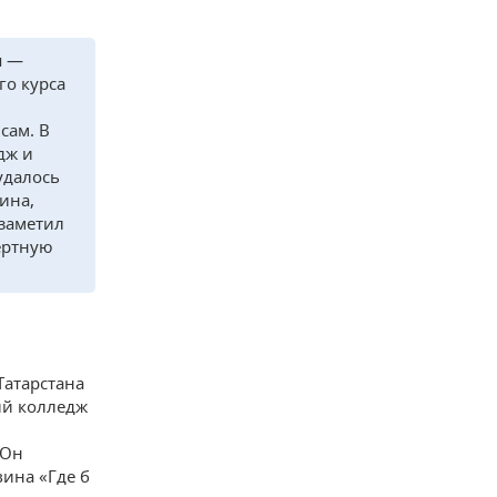
я —
го курса
сам. В
дж и
удалось
ина,
 заметил
цертную
Татарстана
ый колледж
 Он
ина «Где б