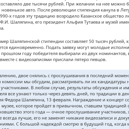
 составляло две тысячи рублей. При желании на нее можно 
 новенькое авто. После революции стипендия канула в Лету
1990-х годов эту традицию возродило Казанское общество 
 Ф.И. Шаляпина, его президент Альфия Тутаева и музей име
а.
змер Шаляпинской стипендии составляет 50 тысяч рублей, 
тся единовременно. Подать заявку могут молодые исполни
 В прошлом году победителя выбирали из двух номинантов, в
вместе с видеозаписями прислали пятеро певцов.
алению, двое снялись с прослушивания в последний момент
 комиссии мы обсудим, рассматривать ли их кандидатуры 
участниками. В любом случае, результаты обсуждения и и
еля все узнают только через девять дней, по традиции в де
я Федора Шаляпина, 13 февраля. Награждение и концерт со
 музее, которое пройдет в привычном, ставшем традицией 
 новшество этого года — очное прослушивание участников,
 всегда лучше, его не заменят никакие видеозаписи и доку
ниями. С большой надеждой смотрю в будущий год, когда