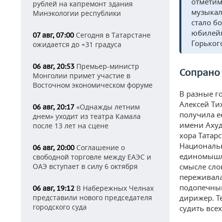
отметим
рублей на капремонт здания
музыкал
Минэкологии республики
стало б
юбилейн
Сегодня в Татарстане
07 авг, 07:00
Горьког
ожидается до +31 градуса
Премьер-министр
06 авг, 20:53
Сопрано 
Монголии примет участие в
Восточном экономическом форуме
В разные г
Алексей Ти
«Однажды летним
06 авг, 20:17
получила е
днем» уходит из театра Камала
имени Ахуд
после 13 лет на сцене
хора Татар
Национальн
Соглашение о
06 авг, 20:00
единомышле
свободной торговле между ЕАЭС и
ОАЭ вступает в силу 6 октября
смысле сло
переживала
подопечным
В Набережных Челнах
06 авг, 19:12
представили нового председателя
дирижер. Т
городского суда
судить все