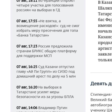
Во Франции откроют
07 авг, 18:11
В Каза
четыре участка для голосования
Шаляп
россиян на выборах в ГД
Татарс
бас Фе
«Не взятка, а
07 авг, 17:55
именн
возмещение расходов!»: суд не смог
избрать меру пресечения для топа
началь
«Банка Татарстан»
Казан
продо
Россия предложила
07 авг, 17:23
артист
странам БРИКС общую платформу
заявл
для поддержки МСП
только
Суд Казани отпустил
07 авг, 16:25
главу «Ай Пи Групп» из СИЗО под
домашний арест по делу на 5 млн
Девять 
На выборах в
07 авг, 16:20
Татарстане усилят меры
Стипендия 
безопасности из-за угрозы БПЛА
Великий ба
автобиогра
Владимир Путин
07 авг, 14:06
ученику Ше