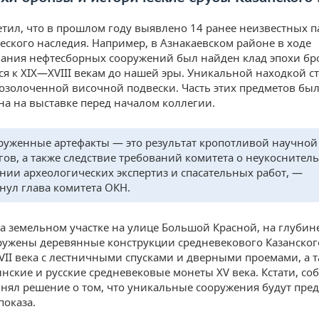
тил, что в прошлом году выявлено 14 ранее неизвестных 
еского наследия. Например, в Азнакаевском районе в ходе
ания нефтесборных сооружений был найден клад эпохи бр
я к XIX—XVIII векам до нашей эры. Уникальной находкой с
озолоченной височной подвески. Часть этих предметов бы
на на выставке перед началом коллегии.
уженные артефакты — это результат кропотливой научной
гов, а также следствие требований комитета о неукоснител
нии археологических экспертиз и спасательных работ, —
нул глава комитета ОКН.
на земельном участке на улице Большой Красной, на глубин
ужены деревянные конструкции средневекового Казанског
XVII века с лестничными спусками и дверными проемами, а 
нские и русские средневековые монеты XV века. Кстати, со
инял решение о том, что уникальные сооружения будут пре
показа.