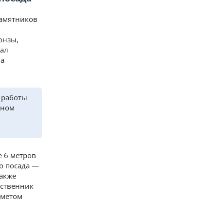
памятников
онзы,
тал
ла
 работы
ьном
е 6 метров
о посада —
также
бственник
дметом