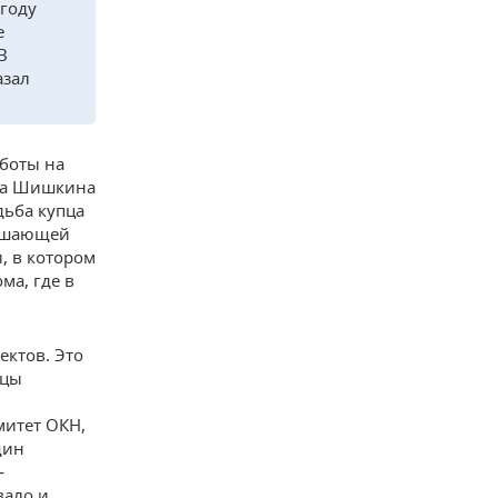
 году
е
В
азал
боты на
ана Шишкина
дьба купца
ершающей
, в котором
ма, где в
ектов. Это
ицы
митет ОКН,
щин
—
вало и