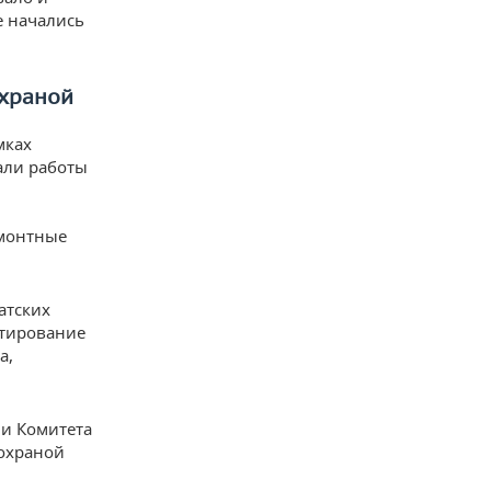
е начались
охраной
мках
али работы
емонтные
атских
ктирование
а,
ии Комитета
 охраной