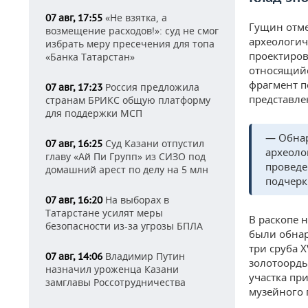
«Не взятка, а
07 авг, 17:55
Гущин отме
возмещение расходов!»: суд не смог
археологич
избрать меру пресечения для топа
проектиров
«Банка Татарстан»
относящийс
фрагмент п
Россия предложила
07 авг, 17:23
представле
странам БРИКС общую платформу
для поддержки МСП
— Обнар
Суд Казани отпустил
07 авг, 16:25
археоло
главу «Ай Пи Групп» из СИЗО под
проведе
домашний арест по делу на 5 млн
подчерк
На выборах в
07 авг, 16:20
Татарстане усилят меры
В раскопе 
безопасности из-за угрозы БПЛА
были обнар
три сруба 
Владимир Путин
07 авг, 14:06
золотоорды
назначил уроженца Казани
участка пр
замглавы Россотрудничества
музейного 