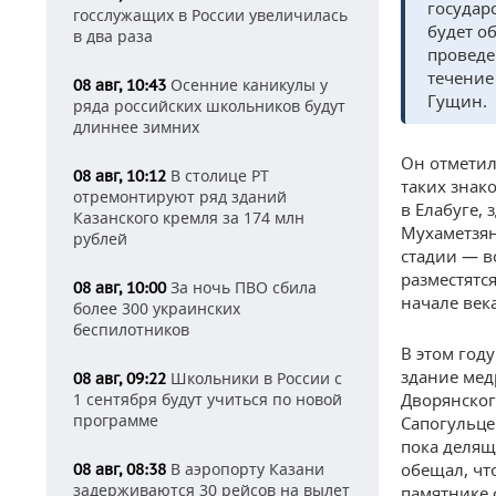
государ
госслужащих в России увеличилась
будет о
в два раза
проведе
течение
Осенние каникулы у
08 авг, 10:43
Гущин.
ряда российских школьников будут
длиннее зимних
Он отметил
В столице РТ
08 авг, 10:12
таких знак
отремонтируют ряд зданий
в Елабуге,
Казанского кремля за 174 млн
Мухаметзян
рублей
стадии — в
разместятс
За ночь ПВО сбила
08 авг, 10:00
начале век
более 300 украинских
беспилотников
В этом год
здание мед
Школьники в России с
08 авг, 09:22
1 сентября будут учиться по новой
Дворянског
программе
Сапогульце
пока делящ
В аэропорту Казани
обещал, чт
08 авг, 08:38
задерживаются 30 рейсов на вылет
памятнике 