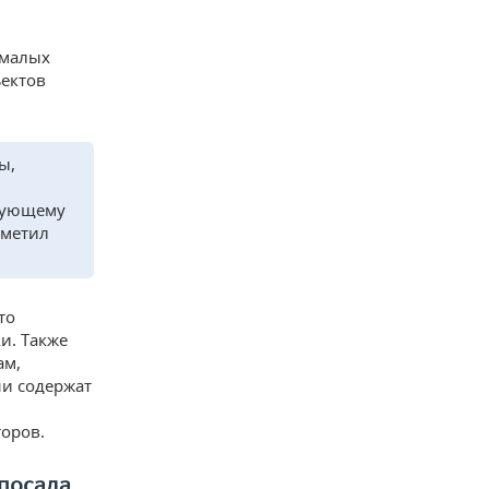
 малых
ъектов
ы,
едующему
тметил
то
и. Также
ам,
ни содержат
торов.
 посада