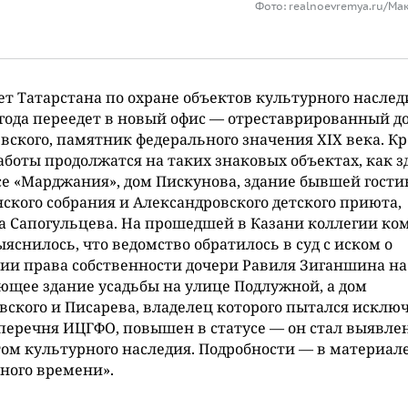
Фото: realnoevremya.ru/Ма
т Татарстана по охране объектов культурного наслед
года переедет в новый офис — отреставрированный д
вского, памятник федерального значения XIX века. К
работы продолжатся на таких знаковых объектах, как 
е «Марджания», дом Пискунова, здание бывшей гост
ского собрания и Александровского детского приюта,
а Сапогульцева. На прошедшей в Казани коллегии ко
яснилось, что ведомство обратилось в суд с иском о
и права собственности дочери Равиля Зиганшина на
щее здание усадьбы на улице Подлужной, а дом
ского и Писарева, владелец которого пытался исклю
 перечня ИЦГФО, повышен в статусе — он стал выявл
ом культурного наследия. Подробности — в материал
ного времени».