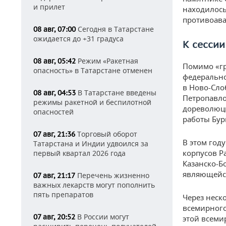
и прилет
находилось
противоав
Сегодня в Татарстане
08 авг, 07:00
ожидается до +31 градуса
К сессии
Режим «Ракетная
08 авг, 05:42
Помимо «гр
опасность» в Татарстане отменен
федерально
в Ново-Сло
В Татарстане введены
08 авг, 04:53
Петропавло
режимы ракетной и беспилотной
дореволюци
опасностей
работы Бур
Торговый оборот
07 авг, 21:36
В этом год
Татарстана и Индии удвоился за
корпусов Р
первый квартал 2026 года
Казанско-Б
являющейся
Перечень жизненно
07 авг, 21:17
важных лекарств могут пополнить
пять препаратов
Через неск
всемирного
В России могут
07 авг, 20:52
этой всеми