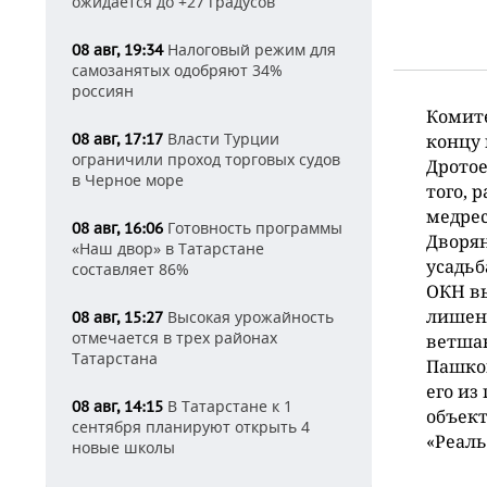
ожидается до +27 градусов
Налоговый режим для
08 авг, 19:34
самозанятых одобряют 34%
россиян
Комите
Власти Турции
08 авг, 17:17
концу 
ограничили проход торговых судов
Дротое
в Черное море
того, 
медрес
Готовность программы
08 авг, 16:06
Дворян
«Наш двор» в Татарстане
усадьб
составляет 86%
ОКН вы
лишени
Высокая урожайность
08 авг, 15:27
отмечается в трех районах
ветшаю
Татарстана
Пашков
его из
В Татарстане к 1
08 авг, 14:15
объект
сентября планируют открыть 4
«Реаль
новые школы