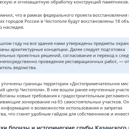
ескую и огнезащитную обработку конструкций памятников.
мнил, что в рамках федерального проекта восстановления
их городов России в Чистополе будут восстановлены 18 об
о наследия.
шлом году на все здания нами утверждены предметы охран
ваны архитектурные концепции. Далее следует подготовка
ельных проектных решений, согласование и переход к сл
 непосредственно проведение реставрационных работ, — о
итель ведомства.
, уточнены границы территории «Достопримечательное мес
ий центр Чистополя». В нее вошли ранее неучтенные участк
ботаны новые требования к градостроительным регламент
ивающие зонирование на 65 самостоятельных участков. О
информацию о возможностях использования и запретах
тва, что станет удобным гайдом для собственников и инвес
хи бронзы и исторические срубы Казанского