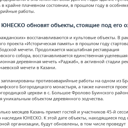
 в крайне плачевном состоянии, в прошлом году в особняк
арийные работы.
 ЮНЕСКО обновят объекты, стоящие под его 
ажданских» восстанавливаются и культовые объекты. В ра
го проекта «Историческая память» в прошлом году стартов
бодской мечети. Продолжается масштабная реставрация
вского собора, восстанавливается единственная уцелевшая
онная деревянная мечеть «Раджаб», в активной стадии р
наевской мечети в Казани.
у запланированы противоаварийные работы на одном из Бр
аифского Богородицкого монастыря, а также начнется прое
огородицкой церкви в с. Большое Фролово Буинского район
 уникальным объектом деревянного зодчества.
олько месяцев Казань примет гостей и участников 45-й сесс
 наследия ЮНЕСКО. К этой дате объекты, находящиеся под
рной организации, будут обновлены, в том числе проведут