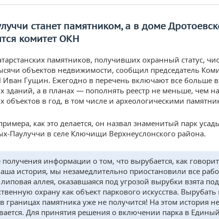
луччи станет памятником, а в доме Дротоевск
ится комитет ОКН
татарстанских памятников, получивших охранный статус, чи
тысячи объектов недвижимости, сообщил председатель Коми
 Иван Гущин. Ежегодно в перечень включают все больше 
 зданий, а в планах — пополнять реестр не меньше, чем н
 объектов в год, в том числе и археологическими памятни
 примера, как это делается, он назвал знаменитый парк усад
-Паулуччи в селе Ключищи Верхнеуслонского района.
 получения информации о том, что вырубается, как говорит
аша история, мы незамедлительно приостановили все рабо
 липовая аллея, оказавшаяся под угрозой вырубки взята под
ственную охрану как объект паркового искусства. Вырубать
 в границах памятника уже не получится! На этом история н
вается. Для принятия решения о включении парка в Едины