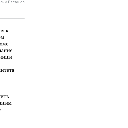
ксим Платонов
ия к
ом
роме
здание
иницы
митета
чить
енным
е