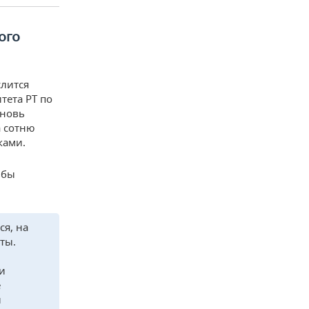
ого
слится
тета РТ по
вновь
а сотню
ками.
ьбы
ся, на
ты.
 и
е
й