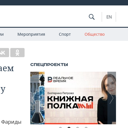
EN
ии
Мероприятия
Спорт
Общество
аем
 у
ь Фариды