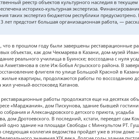
ственный реестр объектов культурного наследия в текущем
беспечена историко-культурная экспертиза. Финансировани
ния таких экспертиз бюджетом республики предусмотрено. 
 3 лет предстоит большая организационная работа, — расск
, что в прошлом году были завершены реставрационные ра
овых объектах, как дом Чекмарева в Казани, дом-музей Ив
 здание реального училища в Буинске; воссоздана с нуля уса
а Ахметзянова в селе Иж-Бобья Агрызского района. В зав
осстановление флигеля по улице Большой Красной в Казани
я жилые квартиры, продолжаются работы по воссозданию до
а жил ученый-востоковед Катанов.
у реставрационные работы продолжатся еще на десятках объ
ресе «Марджания», дом Пискунова, здание бывшей гостин
о собрания и Александровского детского приюта, усадьба
ва, дом Дротоевского. В последний, кстати, переедет сам Ко
ий одно здание на площади Свободы с Минкультом РТ. Гу
о следующая коллегия ведомства пройдет уже в этом доме 
федерального значения XIX века. Долгие годы здание пусто