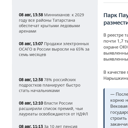
Парк Пау
Минниханов: к 2029
08 авг, 13:38
году все районы Татарстана
размест
обеспечат крытыми ледовыми
аренами
В реестре 
почти 1,7 
Продажи электронных
08 авг, 13:07
охране ОКН
ОСАГО в России выросли на 65% за
выявленных
семь месяцев
выявленных
В качестве
Нарышкиных
78% российских
08 авг, 12:38
подростков планируют быстро
стать начальниками
— После
корню н
Власти России
08 авг, 12:10
Вековая
расширили список премий, чьи
государ
лауреаты освобождаются от НДФЛ
строить
заканчи
За 10 лет пенсия
08 авг, 11:13