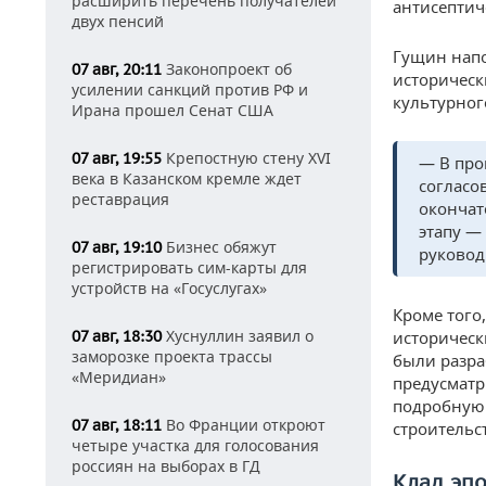
расширить перечень получателей
антисептич
двух пенсий
Гущин напо
Законопроект об
07 авг, 20:11
историческ
усилении санкций против РФ и
культурног
Ирана прошел Сенат США
Крепостную стену XVI
07 авг, 19:55
— В про
века в Казанском кремле ждет
согласо
реставрация
окончат
этапу —
Бизнес обяжут
07 авг, 19:10
руковод
регистрировать сим-карты для
устройств на «Госуслугах»
Кроме того
Хуснуллин заявил о
07 авг, 18:30
историческ
заморозке проекта трассы
были разра
«Меридиан»
предусматр
подробную 
Во Франции откроют
07 авг, 18:11
строительс
четыре участка для голосования
россиян на выборах в ГД
Клад эпо