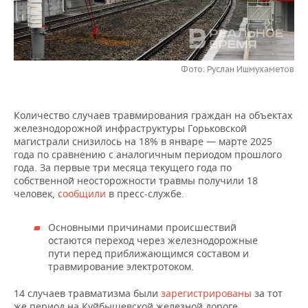
НЕФТЕХИМИЯ
РОЗНИЧНАЯ ТОРГОВЛЯ
НОВОСТИ ТЕХНОЛОГИЙ
МЕРОПРИЯТИЯ
НЕФТЬ
ТРАНСПОРТ
IT
НОВОСТИ МЕРОПРИЯТИЙ
СПОРТ
ОПК
Фото: Руслан Ишмухаметов
УСЛУГИ
МЕДИА
ВЫЕЗДНАЯ РЕДАКЦИЯ
НОВОСТИ СПОРТА
ОБЩЕСТВО
ЭНЕРГЕТИКА
Количество случаев травмирования граждан на объектах
ТЕЛЕКОММУНИКАЦИИ
БИЗНЕС-БРАНЧИ
ФУТБОЛ
НОВОСТИ ОБЩЕСТВА
ФОТОГАЛЕРЕЯ
железнодорожной инфраструктуры Горьковской
магистрали снизилось на 18% в январе — марте 2025
ONLINE-КОНФЕРЕНЦИИ
ХОККЕЙ
ВЛАСТЬ
СЮЖЕТЫ
года по сравнению с аналогичным периодом прошлого
года. За первые три месяца текущего года по
собственной неосторожности травмы получили 18
ОТКРЫТАЯ ЛЕКЦИЯ
БАСКЕТБОЛ
ИНФРАСТРУКТУРА
СПРАВОЧНИК
человек,
сообщили
в пресс-службе.
ВОЛЕЙБОЛ
ИСТОРИЯ
СПИСОК ПЕРСОН
ПОЛНАЯ ВЕРСИЯ
Основными причинами происшествий
остаются переход через железнодорожные
КИБЕРСПОРТ
КУЛЬТУРА
СПИСОК КОМПАНИЙ
пути перед приближающимся составом и
травмирование электротоком.
ФИГУРНОЕ КАТАНИЕ
МЕДИЦИНА
14 случаев травматизма были
зарегистрированы
за тот
же период на Куйбышевской железной дороге.