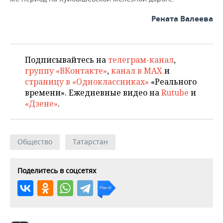
ВОДНЫЕ ВИДЫ СПОРТА
ОБРАЗОВАНИЕ
Рената Валеева
ХОККЕЙ С МЯЧОМ
ПРОИСШЕСТВИЯ
Подписывайтесь на
телеграм-канал
,
группу «ВКонтакте»
,
канал в MAX
и
страницу в «Одноклассниках»
«Реального
времени». Ежедневные видео на
Rutube
и
«Дзене»
.
Общество
Татарстан
Поделитесь в соцсетях