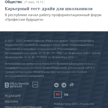
Общество
27 июл, 16:15
Карьерный тест-драйв для школьников
В республике начал работу профориентационный форум
«Профессии будущего»
© 2015 - 2026 Сетевое издание «Реальное время» Зарегистрировано
Федеральной службой по надзору в сфере связи, информационных
технологий и массовых коммуникаций (Роскомнадзор) –
регистрационный номер ЭЛ № ФС 77 - 79627 от 18 декабря 2020 г. (ранее
свидетельство Эл № ФС 77-59331 от 18 сентября 2014 г.)
Использование материалов Реального Времени разрешено только с
предварительного согласия правообладателей, упоминание сайта и
прямая гиперссылка обязательны при частичном или полном
воспроизведении материалов.
18+
RU
EN
РЕДАКЦИЯ
РЕКЛАМА
Учредитель ООО «Реальное
ПРАВОВАЯ ИНФОРМАЦИЯ
время»