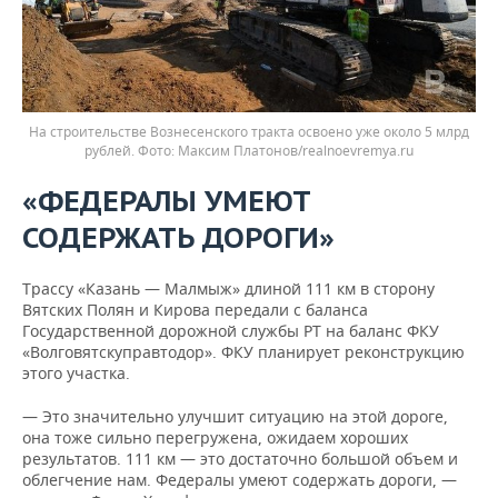
На строительстве Вознесенского тракта освоено уже около 5 млрд
рублей.
Максим Платонов/realnoevremya.ru
«ФЕДЕРАЛЫ УМЕЮТ
СОДЕРЖАТЬ ДОРОГИ»
Трассу «Казань — Малмыж» длиной 111 км в сторону
Вятских Полян и Кирова передали с баланса
Государственной дорожной службы РТ на баланс ФКУ
«Волговятскуправтодор». ФКУ планирует реконструкцию
этого участка.
— Это значительно улучшит ситуацию на этой дороге,
она тоже сильно перегружена, ожидаем хороших
результатов. 111 км — это достаточно большой объем и
облегчение нам. Федералы умеют содержать дороги, —