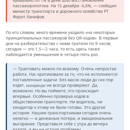
буквально по 1% в день шло восстановление
пассажиропотока. На 15 декабря -6,6%, — сообщил
министр транспорта и дорожного хозяйства РТ
Фарит Ханифов.
По его словам, много времени уходило «на некоторых
принципиальных пассажиров без QR-кодов». В первые
дни на разбирательства с ними тратили по 9 часов,
сегодня — это 1,5—2 часа, то есть здесь также
наблюдается уменьшение в четыре-пять раз.
— Трактовать можно по-всякому. Очень непростая
работа. Нас критиковали за то, что не исполняются
поставленные задачи. Без масок люди до сих пор
ездят,
ы не всегда проверяют. Да,
кьюаркод
возможно. Но вы поймите, это происходит
впервые. Особенно проверка кодов в
общественном транспорте. Ни водитель, ни
кондуктор к этому не были готовы. Это другая
история. Нашим транспортникам сегодня очень
нелегко — и денежные потери, и эмоциональное
выгорание. Представьте себе с утра до вечера
ездите, и вы на острие проблемы.