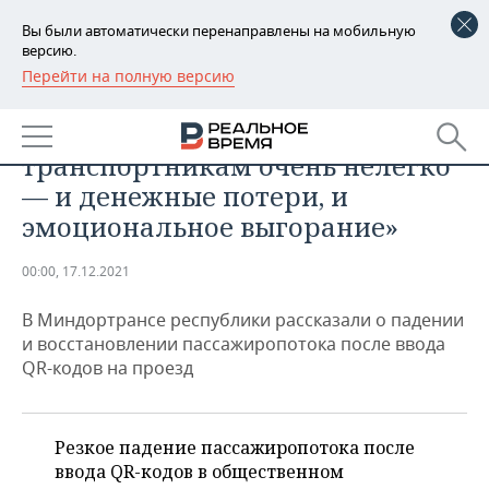
Вы были автоматически перенаправлены на мобильную
версию.
Перейти на полную версию
РЕГИОНЫ
ОБЩЕСТВО
Фарит Ханифов: «Нашим
БАШКОРТОСТАН
НОВОСТИ
транспортникам очень нелегко
ТАТАРСТАН
АНАЛИТИКА
— и денежные потери, и
эмоциональное выгорание»
УДМУРТИЯ
НОВОСТИ АНАЛИТИКИ
ЭКОНОМИКА
00:00, 17.12.2021
ДЕКЛАРАЦИИ О ДОХОДАХ
НОВОСТИ ЭКОНОМИКИ
ПРОМЫШЛЕННОСТЬ
В Миндортрансе республики рассказали о падении
КОРОЛИ ГОСЗАКАЗА ПФО
ФИНАНСЫ
НОВОСТИ
НЕДВИЖИМОСТЬ
и восстановлении пассажиропотока после ввода
ПРОМЫШЛЕННОСТИ
QR-кодов на проезд
ВУЗЫ ТАТАРСТАНА
БАНКИ
НОВОСТИ НЕДВИЖИМОСТИ
АВТО
АГРОПРОМ
КОМУ ПРИНАДЛЕЖАТ
БЮДЖЕТ
НОВОСТИ АВТО
БИЗНЕС
ТОРГОВЫЕ ЦЕНТРЫ
МАШИНОСТРОЕНИЕ
Резкое падение пассажиропотока после
ТАТАРСТАНА
ввода QR-кодов в общественном
ИНВЕСТИЦИИ
НОВОСТИ БИЗНЕСА
ТЕХНОЛОГИИ