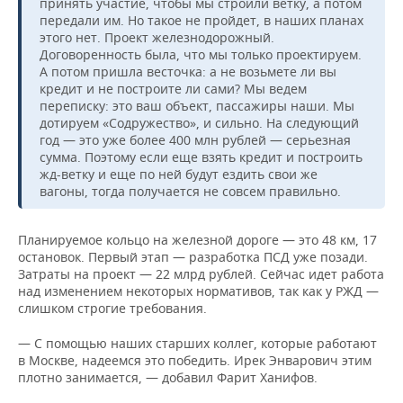
принять участие, чтобы мы строили ветку, а потом
передали им. Но такое не пройдет, в наших планах
этого нет. Проект железнодорожный.
Договоренность была, что мы только проектируем.
А потом пришла весточка: а не возьмете ли вы
кредит и не построите ли сами? Мы ведем
переписку: это ваш объект, пассажиры наши. Мы
дотируем «Содружество», и сильно. На следующий
год — это уже более 400 млн рублей — серьезная
сумма. Поэтому если еще взять кредит и построить
жд-ветку и еще по ней будут ездить свои же
вагоны, тогда получается не совсем правильно.
Планируемое кольцо на железной дороге — это 48 км, 17
остановок. Первый этап — разработка ПСД уже позади.
Затраты на проект — 22 млрд рублей. Сейчас идет работа
над изменением некоторых нормативов, так как у РЖД —
слишком строгие требования.
— С помощью наших старших коллег, которые работают
в Москве, надеемся это победить. Ирек Энварович этим
плотно занимается, — добавил Фарит Ханифов.