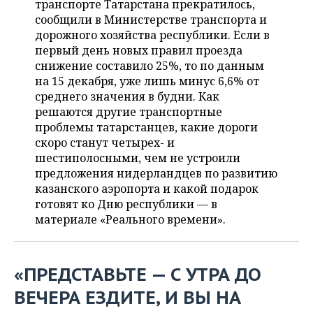
транспорте Татарстана прекратилось,
НЕФТЕХИМИЯ
сообщили в Министерстве транспорта и
РОЗНИЧНАЯ ТОРГОВЛЯ
НОВОСТИ ТЕХНОЛОГИЙ
МЕРОПРИЯТИЯ
дорожного хозяйства республики. Если в
НЕФТЬ
первый день новых правил проезда
ТРАНСПОРТ
IT
НОВОСТИ МЕРОПРИЯТИЙ
СПОРТ
снижение составило 25%, то по данным
ОПК
на 15 декабря, уже лишь минус 6,6% от
УСЛУГИ
МЕДИА
ВЫЕЗДНАЯ РЕДАКЦИЯ
НОВОСТИ СПОРТА
ОБЩЕСТВО
среднего значения в будни. Как
ЭНЕРГЕТИКА
решаются другие транспортные
ТЕЛЕКОММУНИКАЦИИ
БИЗНЕС-БРАНЧИ
ФУТБОЛ
НОВОСТИ ОБЩЕСТВА
ФОТОГАЛЕРЕЯ
проблемы татарстанцев, какие дороги
скоро станут четырех- и
ONLINE-КОНФЕРЕНЦИИ
ХОККЕЙ
ВЛАСТЬ
СЮЖЕТЫ
шестиполосными, чем не устроили
предложения нидерландцев по развитию
ОТКРЫТАЯ ЛЕКЦИЯ
БАСКЕТБОЛ
ИНФРАСТРУКТУРА
СПРАВОЧНИК
казанского аэропорта и какой подарок
готовят ко Дню республики — в
ВОЛЕЙБОЛ
ИСТОРИЯ
СПИСОК ПЕРСОН
материале «Реального времени».
ПОЛНАЯ ВЕРСИЯ
КИБЕРСПОРТ
КУЛЬТУРА
СПИСОК КОМПАНИЙ
«ПРЕДСТАВЬТЕ — С УТРА ДО
ФИГУРНОЕ КАТАНИЕ
МЕДИЦИНА
ВЕЧЕРА ЕЗДИТЕ, И ВЫ НА