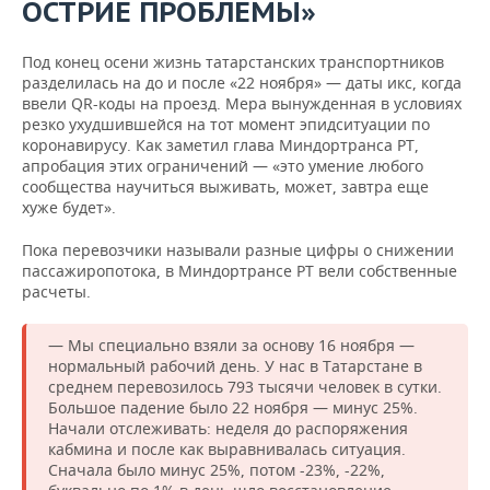
ВОДНЫЕ ВИДЫ СПОРТА
ОБРАЗОВАНИЕ
ОСТРИЕ ПРОБЛЕМЫ»
ХОККЕЙ С МЯЧОМ
ПРОИСШЕСТВИЯ
Под конец осени жизнь татарстанских транспортников
разделилась на до и после «22 ноября» — даты икс, когда
ввели QR-коды на проезд. Мера вынужденная в условиях
резко ухудшившейся на тот момент эпидситуации по
коронавирусу. Как заметил глава Миндортранса РТ,
апробация этих ограничений — «это умение любого
сообщества научиться выживать, может, завтра еще
хуже будет».
Пока перевозчики называли разные цифры о снижении
пассажиропотока, в Миндортрансе РТ вели собственные
расчеты.
— Мы специально взяли за основу 16 ноября —
нормальный рабочий день. У нас в Татарстане в
среднем перевозилось 793 тысячи человек в сутки.
Большое падение было 22 ноября — минус 25%.
Начали отслеживать: неделя до распоряжения
кабмина и после как выравнивалась ситуация.
Сначала было минус 25%, потом -23%, -22%,