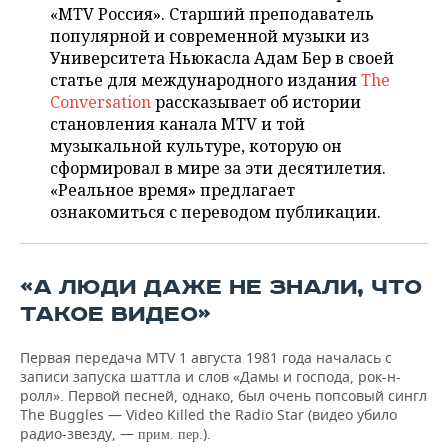
НЕФТЕХИМИЯ
«MTV Россия». Старший преподаватель
популярной и современной музыки из
РОЗНИЧНАЯ ТОРГОВЛЯ
НОВОСТИ ТЕХНОЛОГИЙ
МЕРОПРИЯТИЯ
НЕФТЬ
Университета Ньюкасла Адам Бер в своей
статье для международного издания
The
ТРАНСПОРТ
IT
НОВОСТИ МЕРОПРИЯТИЙ
СПОРТ
ОПК
Conversation
рассказывает об истории
становления канала MTV и той
УСЛУГИ
МЕДИА
ВЫЕЗДНАЯ РЕДАКЦИЯ
НОВОСТИ СПОРТА
ОБЩЕСТВО
ЭНЕРГЕТИКА
музыкальной культуре, которую он
сформировал в мире за эти десятилетия.
ТЕЛЕКОММУНИКАЦИИ
БИЗНЕС-БРАНЧИ
ФУТБОЛ
НОВОСТИ ОБЩЕСТВА
ФОТОГАЛЕРЕЯ
«Реальное время» предлагает
ознакомиться с переводом публикации.
ONLINE-КОНФЕРЕНЦИИ
ХОККЕЙ
ВЛАСТЬ
СЮЖЕТЫ
ОТКРЫТАЯ ЛЕКЦИЯ
БАСКЕТБОЛ
ИНФРАСТРУКТУРА
СПРАВОЧНИК
«А ЛЮДИ ДАЖЕ НЕ ЗНАЛИ, ЧТО
ТАКОЕ ВИДЕО»
ВОЛЕЙБОЛ
ИСТОРИЯ
СПИСОК ПЕРСОН
ПОЛНАЯ ВЕРСИЯ
Первая передача MTV 1 августа 1981 года началась с
КИБЕРСПОРТ
КУЛЬТУРА
СПИСОК КОМПАНИЙ
записи запуска шаттла и слов «Дамы и господа, рок-н-
ролл». Первой песней, однако, был очень попсовый сингл
ФИГУРНОЕ КАТАНИЕ
МЕДИЦИНА
The Buggles — Video Killed the Radio Star (видео убило
радио-звезду, —
).
прим. пер.