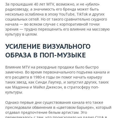
За прошедшие 40 лет MTV, возможно, и не «убило»
радиозвезду, а значимость его бренда может быть
несколько ослаблена в эпоху YouTube, TikTok и других
социальных сетей. Но от такого сравнительно скудного
начала — во всяком случае с корпоративной точки
зрения — трудно переоценить его влияние на массовую
культуру в целом.
УСИЛЕНИЕ ВИЗУАЛЬНОГО
ОБРАЗА В ПОП-МУЗЫКЕ
Влияние MTV на рекордные продажи было быстро
замечено. Во время первоначального подъема канала и
его расцвета в 1980-е годы он помог начать карьеру
таких звезд, как Синди Лаупер, и запустил других, таких
как Мадонна и Майкл Джексон, в стратосферу поп-
культуры.
Однако первые дни существования канала его также
преследовали обвинения в «цветовом барьере», который
отдавал предпочтение белым артистам. Это
перекликалось с тем, что происходило на радио США в