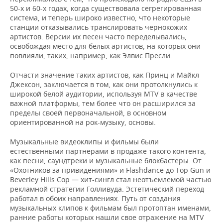
50-х и 60-х годах, когда существовала сегрегированная
система, и теперь широко известно, что некоторые
станции отказывались транслировать чернокожих
артистов. Версии их песен часто переделывались,
освобождая место для белых артистов, на которых они
повлияли, таких, например, как Элвис Пресли.
Отчасти значение таких артистов, как Принц и Майкл
Джексон, заключается в том, как они протолкнулись к
широкой белой аудитории, используя MTV в качестве
важной платформы, тем более что он расширился за
пределы своей первоначальной, в основном
ориентированной на рок-музыку, основы.
Музыкальные видеоклипы и фильмы были
естественными партнерами в продаже такого контента,
как песни, саундтреки и музыкальные блокбастеры. От
«Охотников за привидениями» и Flashdance до Top Gun и
Beverley Hills Cop — хит-сингл стал неотъемлемой частью
рекламной стратегии Голливуда. Эстетический переход
работал в обоих направлениях. Путь от создания
музыкальных клипов к фильмам был протоптан именами,
ранние работы которых нашли свое отражение на MTV