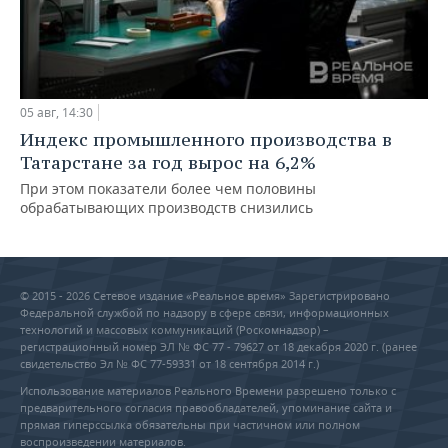
05 авг, 14:30
Индекс промышленного производства в
Татарстане за год вырос на 6,2%
При этом показатели более чем половины
обрабатывающих производств снизились
© 2015 - 2026 Сетевое издание «Реальное время» Зарегистрировано
Федеральной службой по надзору в сфере связи, информационных
технологий и массовых коммуникаций (Роскомнадзор) –
регистрационный номер ЭЛ № ФС 77 - 79627 от 18 декабря 2020 г. (ранее
свидетельство Эл № ФС 77-59331 от 18 сентября 2014 г.)
Использование материалов Реального Времени разрешено только с
предварительного согласия правообладателей, упоминание сайта и
прямая гиперссылка обязательны при частичном или полном
воспроизведении материалов.