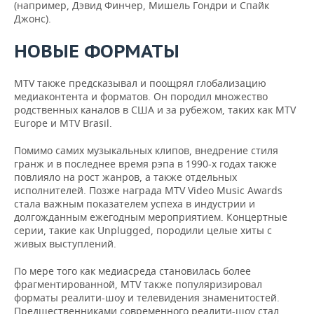
(например, Дэвид Финчер, Мишель Гондри и Спайк
Джонc).
НОВЫЕ ФОРМАТЫ
MTV также предсказывал и поощрял глобализацию
медиаконтента и форматов. Он породил множество
родственных каналов в США и за рубежом, таких как MTV
Europe и MTV Brasil.
Помимо самих музыкальных клипов, внедрение стиля
гранж и в последнее время рэпа в 1990-х годах также
повлияло на рост жанров, а также отдельных
исполнителей. Позже награда MTV Video Music Awards
стала важным показателем успеха в индустрии и
долгожданным ежегодным мероприятием. Концертные
серии, такие как Unplugged, породили целые хиты с
живых выступлений.
По мере того как медиасреда становилась более
фрагментированной, MTV также популяризировал
форматы реалити-шоу и телевидения знаменитостей.
Предшественниками современного реалити-шоу стал