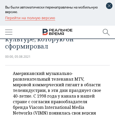
Вы были автоматически перенаправлены на мобильную
версию.
Перейти на полную версию
РЕГИОНЫ
ОБЩЕСТВО
40 лет телеканалу MTV и
БАШКОРТОСТАН
НОВОСТИ
культуре, которую он
ТАТАРСТАН
АНАЛИТИКА
сформировал
УДМУРТИЯ
НОВОСТИ АНАЛИТИКИ
ЭКОНОМИКА
00:00, 05.08.2021
ДЕКЛАРАЦИИ О ДОХОДАХ
НОВОСТИ ЭКОНОМИКИ
ПРОМЫШЛЕННОСТЬ
Американский музыкально-
КОРОЛИ ГОСЗАКАЗА ПФО
ФИНАНСЫ
НОВОСТИ
НЕДВИЖИМОСТЬ
развлекательный телеканал MTV,
ПРОМЫШЛЕННОСТИ
мировой коммерческий гигант в области
ВУЗЫ ТАТАРСТАНА
БАНКИ
НОВОСТИ НЕДВИЖИМОСТИ
АВТО
телеиндустрии, в эти дни празднует свое
АГРОПРОМ
40-летие. С 1998 года у канала в нашей
КОМУ ПРИНАДЛЕЖАТ
БЮДЖЕТ
НОВОСТИ АВТО
БИЗНЕС
стране с согласия правообладателя
ТОРГОВЫЕ ЦЕНТРЫ
МАШИНОСТРОЕНИЕ
бренда Viacom International Media
ТАТАРСТАНА
ИНВЕСТИЦИИ
НОВОСТИ БИЗНЕСА
Networks (VIMN) появилась своя версия
ТЕХНОЛОГИИ