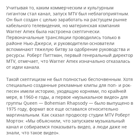
ВОДНЫЕ ВИДЫ СПОРТА
ОБРАЗОВАНИЕ
Учитывая то, каким коммерческим и культурным
гигантом стал канал, запуск MTV был неблагоприятным.
ХОККЕЙ С МЯЧОМ
ПРОИСШЕСТВИЯ
Он был создан с целью заработать на растущем рынке
кабельного телевидения, но материнская компания
Warner Amex была настроена скептически.
Первоначальные трансляции проводились только в
районе Нью-Джерси, и руководители-основатели
вспоминают тяжелую битву за одобрение руководства и
ресурсы. Роберт Питтман, первый генеральный директор
MTV, отмечает, что Warner Amex изначально отказалась
от идеи канала.
Такой скептицизм не был полностью беспочвенным. Хотя
специально созданные рекламные клипы для поп- и рок-
песен имели историю, уходящую корнями, по крайней
мере, в 1960-е годы, а первое «музыкальное видео» для
группы Queen — Bohemian Rhapsody — было выпущено в
1975 году, формат все еще оставался относительно
маргинальным. Как сказал продюсер студии MTV Роберт
Мортон: «Мы объяснили, что запускаем музыкальный
канал и собираемся показывать видео, а люди даже не
знали, что такое видео».