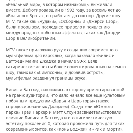
«Реальный мир», в котором незнакомцы выживали
вместе. Дебютировавший в 1992 году, за восемь лет до
«Большого Брата», он работает до сих пор. Другие шоу
MTV, такие как «Чудаки», «Осборны» и «Джерси-Шор»,
были прорывом, последнее привело к появлению
международных побочных эффектов, таких как Джорди
Шор в Великобритании.
MTV также приложило руку к созданию современного
мультфильма для взрослых, когда заказало «Бивис и
Баттхед» Майка Джаджа в начале 90-х. Взяв
сатирические аспекты более ориентированных на семью
шоу, таких как «Симпсоны», и добавив остроты,
мультфильм раздвинул границы вкуса.
Бивис и Баттхед склонились в сторону ориентированной
на гранж аудитории, что дало начало все еще культовым
побочным продуктам «Дарья и Царь горы» (также
спродюсированных Джаджем). Создатели «Южного
парка» Трей Паркер и Мэтт Стоун засвидетельствовали
влияние Бивиса и Баттхеда и его нигилистическую
эстетику поколения X, которая проложила путь для таких
современных хитов, как «Конь Боджек» и «Рик и Морти».