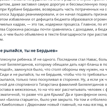
едитом, даже заставил самую дорогую и бессмысленную поку
при Курбане Бердыеве, возвращать часть потраченных на с
арлоса Эдуардо реанимировали, и он начал подавать призна
и этом избавлении от дефицита бюджета образовался огром
мелых кадрах, — это так, издержки процесса. Главное, по и
тва Сорокина расходы почти сравнялись с доходами, а бюдж
, о чем было объявлено в тексте благодарности при расстав
м.
не рыпайся, ты не Бердыев»
плеснули ребенка. И не одного. Последним стал Навас, бол
инат Билялетдинов, которому обещали дать карт-бланш в п
лодой», заикнулся было, что столп обороны ему нужен, на ч
Сиди и не рыпайся, ты не Бердыев, чтобы что-то требовать»
рыпался, только тихо поскуливал в сторонке. Ну, а если уж 
ной для спортивного
Татарстана фамилией Билялетдинов о
остава в межсезонье, то на что мог рассчитывать человек с
изматичной, то разве что для Крыма? Да и трансферное окно,
ил «Билла-старшего», было уже закрыто. На том и отболело,
Камболовых с Дядюнами новый главный, на наш взгляд, 