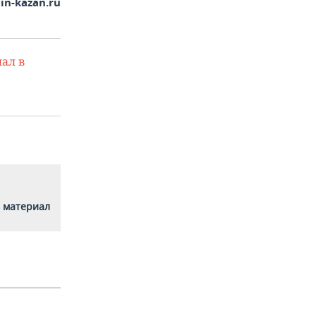
in-kazan.ru
ал в
 материал