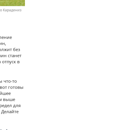
то Карадениз
ление
ин,
олжит без
лин станет
 отпуск в
ы что-то
 вот готовы
ейшее
ом выше
редел для
? Делайте