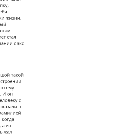
пку,
ебя
ки жизни.
ный
тогам
ет стал
ании с экс-
ьшой такой
остроении
то ему
. И он
человеку с
тказали в
 фамилией
 когда
 а из
выжал