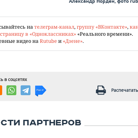
Александр Норден, фото rub
сывайтесь на
телеграм-канал
,
группу «ВКонтакте»
,
кан
страницу в «Одноклассниках»
«Реального времени».
евные видео на
Rutube
и
«Дзене»
.
ь в соцсетях
Распечатать
СТИ ПАРТНЕРОВ