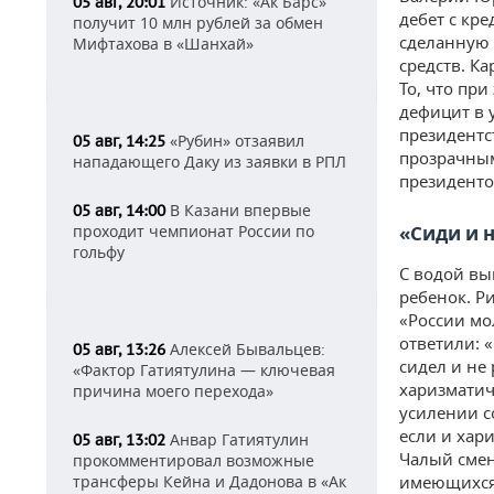
Источник: «Ак Барс»
05 авг, 20:01
дебет с кр
получит 10 млн рублей за обмен
сделанную 
Мифтахова в «Шанхай»
средств. К
То, что пр
дефицит в у
президентс
«Рубин» отзаявил
05 авг, 14:25
прозрачным
нападающего Даку из заявки в РПЛ
президенто
В Казани впервые
05 авг, 14:00
проходит чемпионат России по
«Сиди и 
гольфу
С водой вы
ребенок. Р
«России мо
ответили: «
Алексей Бывальцев:
05 авг, 13:26
сидел и не 
«Фактор Гатиятулина — ключевая
харизматич
причина моего перехода»
усилении с
если и хар
Анвар Гатиятулин
05 авг, 13:02
Чалый смен
прокомментировал возможные
трансферы Кейна и Дадонова в «Ак
имеющихся 