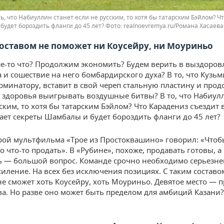
ь, что Набиуллин станет если не русским, то хотя бы татарским Бэйлом? Ч
будет бороздить фланги до 45 лет?
realnoevremya.ru/Романа Хасаева
составом не поможет ни Коусейру, ни Моуриньо
ше-то что? Продолжим экономить? Будем верить в выздоров
 и сошествие на него бомбардирского духа? В то, что Кузьм
рминатору, вставит в свой череп стальную пластину и прод
 здоровья выигрывать воздушные битвы? В то, что Набиул
ским, то хотя бы татарским Бэйлом? Что Карадениз съездит в
нает секреты Шамбалы и будет бороздить фланги до 45 лет?
ерой мультфильма «Трое из Простоквашино» говорил: «Чтоб
о что-то продать». В «Рубине», похоже, продавать готовы, а
ь — большой вопрос. Команде срочно необходимо серьезн
силение. На всех без исключения позициях. С таким состав
не сможет хоть Коусейру, хоть Моуриньо. Девятое место — п
ава. Но разве оно может быть пределом для амбиций Казани