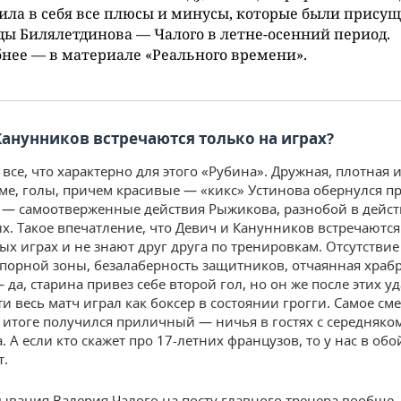
ла в себя все плюсы и минусы, которые были присущ
ы Билялетдинова — Чалого в летне-осенний период.
нее — в материале «Реального времени».
Канунников встречаются только на играх?
все, что характерно для этого «Рубина». Дружная, плотная и
ме, голы, причем красивые — «кикс» Устинова обернулся п
 — самоотверженные действия Рыжикова, разнобой в дейст
. Такое впечатление, что Девич и Канунников встречаются
х играх и не знают друг друга по тренировкам. Отсутствие
порной зоны, безалаберность защитников, отчаянная храб
да, старина привез себе второй гол, но он же после этих у
и весь матч играл как боксер в состоянии грогги. Самое см
в итоге получился приличный — ничья в гостях с середняко
 А если кто скажет про 17-летних французов, то у нас в обо
т.
ывания Валерия Чалого на посту главного тренера вообще