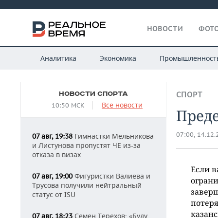
НОВОСТИ
ФОТО
Аналитика
Экономика
Промышленност
НОВОСТИ СПОРТА
СПОРТ
Все новости
10:50 МСК
Преде
07:00, 14.12
Гимнастки Мельникова
07 авг, 19:38
и Листунова пропустят ЧЕ из-за
отказа в визах
Если в
Фигуристки Валиева и
07 авг, 19:00
ограни
Трусова получили нейтральный
заверш
статус от ISU
потеря
казанс
Семен Терехов: «Буду
07 авг, 18:23