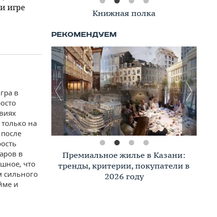
и игре
Книжная полка
гра в
росто
виях
 только на
 после
рость
даров в
Премиальное жилье в Казани:
ешное, что
тренды, критерии, покупатели в
м сильного
2026 году
йме и