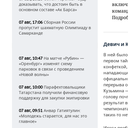
включи
доказывать, что достоин быть в
основном составе «Ак Барса»
команд
Подроб
Сборная России
07 авг, 17:06
пропустит шахматную Олимпиаду в
Самарканде
Девич и 
В ней было 
На матче «Рубин» —
07 авг, 10:47
первом тай
«Оренбург» изменят схему
конфеткой,
парковок в связи с проведением
нападающих
«Новой волны»
официальны
перерыва о
Парафехтовальщики
07 авг, 10:00
Кузьмина — 
Татарстана получили финансовую
голову почт
поддержку для закупки экипировки
результат 
чемпионата.
Анвар Гатиятулин:
07 авг, 09:51
таких-то не
«Молодежь старается, для нас это
главное»
Итоги преб