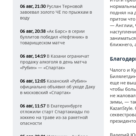
нормальные
Руслан Терновой
06 авг, 21:30
завоевал золото ЧЕ по прыжкам в
поднял на 
воду
притом что
— Англии, 
«Ак Барс» в серии
06 авг, 20:38
наступления
буллитов победил «Нефтяник» в
заниматься
товарищеском матче
ближнего, а
В Казани ограничат
06 авг, 14:19
Благодар
продажу алкоголя в день матча
«Рубин» — «Спартак»
Чалого и К
Билялетдин
Казанский «Рубин»
06 авг, 12:05
еще не выш
официально объявил об уходе Даку
чтобы боль
в московский «Спартак»
не жаловал
зимы, — так
В Екатеринбурге
06 авг, 11:57
KazanStyle
отложили старт Спартакиады по
секвестров
хоккею на траве из-за ракетной
президенто
опасности
Валерий Юр