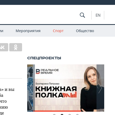
EN
ии
Мероприятия
Спорт
Общество
а» и вы
ба
что
анию
де