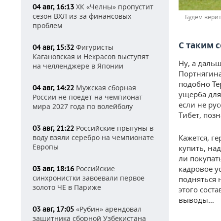
ХК «Челны» пропустит
04 авг, 16:13
сезон ВХЛ из-за финансовых
Будем верит
проблем
С таким 
Фигуристы
04 авг, 15:32
Кагановская и Некрасов выступят
Ну, а даль
на челленджере в Японии
Портнягина
подобно Те
Мужская сборная
04 авг, 14:22
ущерба для
России не поедет на чемпионат
если не рус
мира 2027 года по волейболу
Тибет, поз
Российские прыгуны в
03 авг, 21:22
воду взяли серебро на чемпионате
Кажется, г
Европы
купить, над
ли покупат
Российские
кадровое у
03 авг, 18:16
синхронистки завоевали первое
подняться 
золото ЧЕ в Париже
этого сост
выводы…
«Рубин» арендовал
03 авг, 17:05
защитника сборной Узбекистана