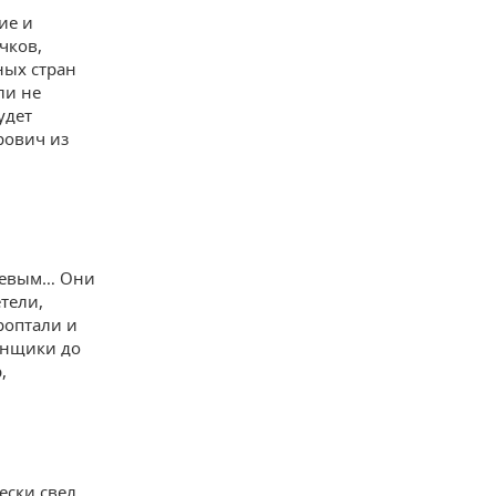
ие и
чков,
ных стран
ли не
удет
рович из
дыевым… Они
тели,
роптали и
менщики до
,
ески свел