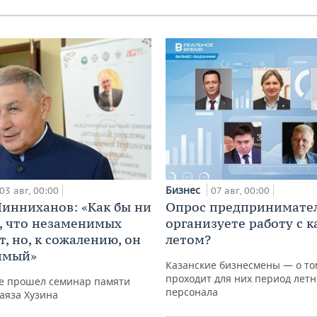
Бизнес
03 авг, 00:00
07 авг, 00:00
инниханов: «Как бы ни
Опрос предпринимател
, что незаменимых
организуете работу с 
, но, к сожалению, он
летом?
имый»
Казанские бизнесмены — о том
проходит для них период летн
не прошел семинар памяти
персонала
аяза Хузина