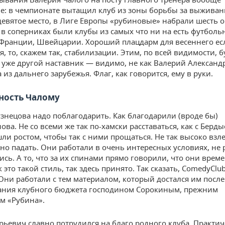
: в чемпионате вытащил клуб из зоны борьбы за выживан
девятое место, в Лиге Европы «рубиновые» набрали шесть о
 в соперниках были клубы из самых что ни на есть футболь
Франции, Швейцарии. Хороший плацдарм для весеннего ес
, то, скажем так, стабилизации. Этим, по всей видимости, б
 уже другой наставник — видимо, не как Валерий Александ
 из дальнего зарубежья. Флаг, как говорится, ему в руки.
ность Чалому
узнецова надо поблагодарить. Как благодарили (вроде бы)
ова. Не со всеми же так по-хамски расставаться, как с Бер
ли ростом, чтобы так с ними прощаться. Не так высоко взле
но падать. Они работали в очень интересных условиях, не 
ись. А то, что за их спинами прямо говорили, что они вре
 это такой стиль, так здесь принято. Так сказать, ComedyClub
. Они работали с тем материалом, который достался им после
ания клубного бюджета господином Сорокиным, прежним
м «Рубина».
ьевич славно потрудился на благо родного клуба. Практич