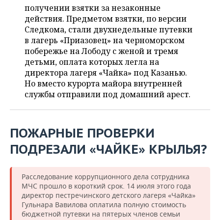
НЕФТЕХИМИЯ
получении взятки за незаконные
РОЗНИЧНАЯ ТОРГОВЛЯ
НОВОСТИ ТЕХНОЛОГИЙ
действия. Предметом взятки, по версии
МЕРОПРИЯТИЯ
НЕФТЬ
Следкома, стали двухнедельные путевки
в лагерь «Приазовец» на черноморском
ТРАНСПОРТ
IT
НОВОСТИ МЕРОПРИЯТИЙ
СПОРТ
ОПК
побережье на Лободу с женой и тремя
детьми, оплата которых легла на
УСЛУГИ
МЕДИА
ВЫЕЗДНАЯ РЕДАКЦИЯ
НОВОСТИ СПОРТА
ОБЩЕСТВО
ЭНЕРГЕТИКА
директора лагеря «Чайка» под Казанью.
Но вместо курорта майора внутренней
ТЕЛЕКОММУНИКАЦИИ
БИЗНЕС-БРАНЧИ
ФУТБОЛ
НОВОСТИ ОБЩЕСТВА
ФОТОГАЛЕРЕЯ
службы отправили под домашний арест.
ONLINE-КОНФЕРЕНЦИИ
ХОККЕЙ
ВЛАСТЬ
СЮЖЕТЫ
ПОЖАРНЫЕ ПРОВЕРКИ
ОТКРЫТАЯ ЛЕКЦИЯ
БАСКЕТБОЛ
ИНФРАСТРУКТУРА
СПРАВОЧНИК
ПОДРЕЗАЛИ «ЧАЙКЕ» КРЫЛЬЯ?
ВОЛЕЙБОЛ
ИСТОРИЯ
СПИСОК ПЕРСОН
ПОЛНАЯ ВЕРСИЯ
КИБЕРСПОРТ
КУЛЬТУРА
СПИСОК КОМПАНИЙ
Расследование коррупционного дела сотрудника
МЧС прошло в короткий срок. 14 июля этого года
директор пестречинского детского лагеря «Чайка»
ФИГУРНОЕ КАТАНИЕ
МЕДИЦИНА
Гульнара Вавилова оплатила полную стоимость
бюджетной путевки на пятерых членов семьи