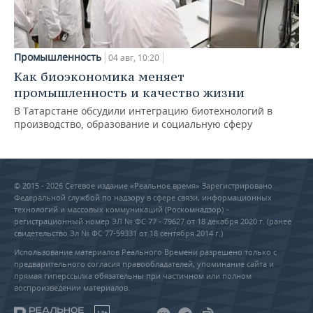
Промышленность
04 авг, 10:20
Как биоэкономика меняет
промышленность и качество жизни
В Татарстане обсудили интеграцию биотехнологий в
производство, образование и социальную сферу
© 2015 - 2026 Сетевое издание «Реальное время» Зарегистрировано
Федеральной службой по надзору в сфере связи, информационных
технологий и массовых коммуникаций (Роскомнадзор) –
регистрационный номер ЭЛ № ФС 77 - 79627 от 18 декабря 2020 г. (ранее
свидетельство Эл № ФС 77-59331 от 18 сентября 2014 г.)
Использование материалов Реального Времени разрешено только с
предварительного согласия правообладателей, упоминание сайта и
прямая гиперссылка обязательны при частичном или полном
воспроизведении материалов.
18+