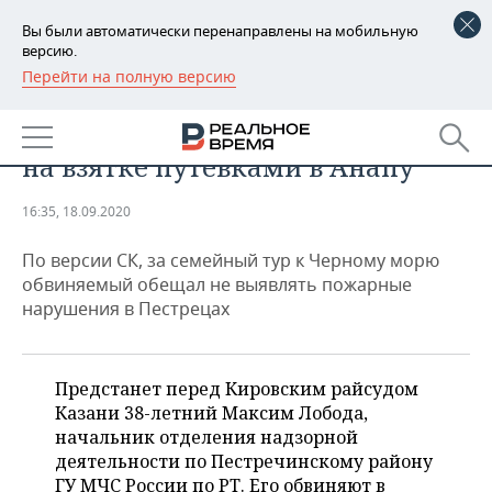
Вы были автоматически перенаправлены на мобильную
версию.
Перейти на полную версию
РЕГИОНЫ
ПРОИСШЕСТВИЯ
В Казани майора МЧС поймали
БАШКОРТОСТАН
НОВОСТИ
на взятке путевками в Анапу
ТАТАРСТАН
АНАЛИТИКА
16:35, 18.09.2020
УДМУРТИЯ
НОВОСТИ АНАЛИТИКИ
ЭКОНОМИКА
По версии СК, за семейный тур к Черному морю
ДЕКЛАРАЦИИ О ДОХОДАХ
НОВОСТИ ЭКОНОМИКИ
ПРОМЫШЛЕННОСТЬ
обвиняемый обещал не выявлять пожарные
нарушения в Пестрецах
КОРОЛИ ГОСЗАКАЗА ПФО
ФИНАНСЫ
НОВОСТИ
НЕДВИЖИМОСТЬ
ПРОМЫШЛЕННОСТИ
ВУЗЫ ТАТАРСТАНА
БАНКИ
НОВОСТИ НЕДВИЖИМОСТИ
АВТО
Предстанет перед Кировским райсудом
АГРОПРОМ
Казани 38-летний Максим Лобода,
КОМУ ПРИНАДЛЕЖАТ
БЮДЖЕТ
НОВОСТИ АВТО
БИЗНЕС
начальник отделения надзорной
ТОРГОВЫЕ ЦЕНТРЫ
МАШИНОСТРОЕНИЕ
деятельности по Пестречинскому району
ТАТАРСТАНА
ИНВЕСТИЦИИ
НОВОСТИ БИЗНЕСА
ТЕХНОЛОГИИ
ГУ МЧС России по РТ. Его обвиняют в