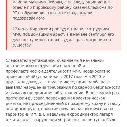
ВОДНЫЕ ВИДЫ СПОРТА
ОБРАЗОВАНИЕ
майора Максима Лободы, а на следующий день в
отделе по Кировскому району Казани Следкома по
РТ возбудили дело о взятке и задержали
ХОККЕЙ С МЯЧОМ
ПРОИСШЕСТВИЯ
подозреваемого.
17 июля Кировский райсуд отправил сотрудника
МЧС под домашний арест, а в начале сентября его
дело поступило в тот же суд для рассмотрения по
существу.
Следователи установили: обвиняемый начальник
пестречинского отделения надзорной и
профилактической деятельности МЧС неоднократно
проверял «Чайку» начиная с 2017 года. А в 2020-м
приезжал дважды — в мае и июле, причем оба раза
выявлял нарушения требований пожарной безопасности
и выдавал предписания об устранении. В последний раз
претензии вызвала поврежденная электрическая
розетка, не присоединенный к пожарному крану и стволу
пожарный рукав, наличие пожароопасного мусора на
территории и т. д. В недельный срок директор лагеря
отчиталась — нарушения устранены, но не тут-то было.