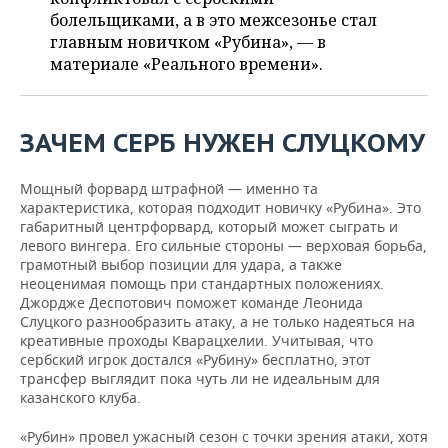
ВОДНЫЕ ВИДЫ СПОРТА
ОБРАЗОВАНИЕ
болельщиками, а в это межсезонье стал
главным новичком «Рубина», — в
ХОККЕЙ С МЯЧОМ
ПРОИСШЕСТВИЯ
материале «Реального времени».
ЗАЧЕМ СЕРБ НУЖЕН СЛУЦКОМУ
Мощный форвард штрафной — именно та
характеристика, которая подходит новичку «Рубина». Это
габаритный центрфорвард, который может сыграть и
левого вингера. Его сильные стороны — верховая борьба,
грамотный выбор позиции для удара, а также
неоценимая помощь при стандартных положениях.
Джордже Деспотович поможет команде Леонида
Слуцкого разнообразить атаку, а не только надеяться на
креативные проходы Кварацхелии. Учитывая, что
сербский игрок достался «Рубину» бесплатно, этот
трансфер выглядит пока чуть ли не идеальным для
казанского клуба.
«Рубин» провел ужасный сезон с точки зрения атаки, хотя