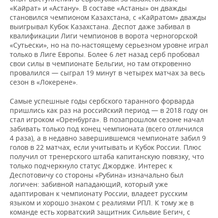
«Кайрат» и «Астану». В составе «Астаны» он дважды
становился чемпионом Казахстана, с «Кайратом» дважды
выигрывал Кубок Казахстана. Деспот даже забивал в
квалификации Лиги чемпионов в ворота черногорской
«Сутьески», но на по-настоящему серьезном уровне играл
только в Лиге Европы. Более 6 лет назад серб пробовал
свои силы в чемпионате Бельгии, но там откровенно
провалился — сыграл 19 минут в четырех матчах за весь
сезон в «Локерене».
Самые успешные годы сербского таранного форварда
пришлись как раз на российский период — в 2018 году он
стал игроком «Оренбурга». В позапрошлом сезоне начал
забивать только под конец чемпионата (всего отличился
4 раза), а в недавно завершившемся чемпионате забил 9
голов в 22 матчах, если учитывать и Кубок России. Плюс
получил от тренерского штаба капитанскую повязку, что
только подчеркнуло статус Джордже. Интерес к
Деспотовичу со стороны «Рубина» изначально был
логичен: забивной нападающий, который уже
адаптирован к чемпионату России, владеет русским
языком и хорошо знаком с реалиями РПЛ. К тому же в
команде есть хорватский защитник Сильвие Бегич, с