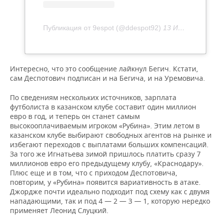
Публикация от 9espot (@ddespot92)
13 Июл 2020 в 8:36 PDT
Интересно, что это сообщение лайкнул Бегич. Кстати,
сам Деспотович подписан и на Бегича, и на Уремовича.
По сведениям нескольких источников, зарплата
футболиста в казанском клубе составит один миллион
евро в год, и теперь он станет самым
высокооплачиваемым игроком «Рубина». Этим летом в
казанском клубе выбирают свободных агентов на рынке и
избегают переходов с выплатами больших компенсаций.
За того же Игнатьева зимой пришлось платить сразу 7
миллионов евро его предыдущему клубу, «Краснодару».
Плюс еще и в том, что с приходом Деспотовича,
повторим, у «Рубина» появится вариативность в атаке.
Джордже почти идеально подходит под схему как с двумя
нападающими, так и под 4 — 2 — 3 — 1, которую нередко
применяет Леонид Слуцкий.