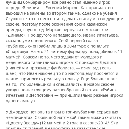
лучшим бомбардиром все равно стал именно игрок
передней линии — Евгений Марков. Как правило, он
выходил на замены во втором тайме, однако не убедил
Слуцкого, что на него стоит сделать ставку и в следующем
сезоне, поэтому после окончания срока казанской
аренды, спустя год, Марков вернулся в московское
«Динамо». Про другого нападающего, Ивана Игнатьева,
сказано уже очень много. Свой первый гол за
«рубиновых» он забил лишь в 30-м туре с пенальти
«Спартаку». На это 21-летнему форварду понадобилось 11
матчей. Совсем не то, чего ждали от молодого и
недешевого талантливого игрока. С приходом Деспота
(никнейм и прозвище футболиста,
) есть
— прим. ред.
шанс, что Иван наконец-то по-настоящему проснется и
начнет приносить реальную пользу. Еще больше шанс
на то, что болельщики и специалисты в новом сезоне
увидят по-настоящему разнообразный в атаке «Рубин».
Игнатьев и Деспотович — принципиально разные игроки
одного амплуа.
У Джордже нет опыта игры в топ-клубах или серьезных
чемпионатах. С большой натяжкой таким можно считать
«Црвену Звезду» (12 матчей и 2 гола в сезоне-2014/15) и
опыт выступлений в еврокубках за казахстанские