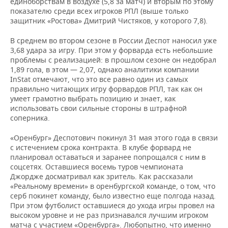
единоборствам в воздухе (5,8 за матч) и вторым по этому
показателю среди всех игроков РПЛ (выше только
защитник «Ростова» Дмитрий Чистяков, у которого 7,8).
В среднем во втором сезоне в России Деспот наносил уже
3,68 удара за игру. При этом у форварда есть небольшие
проблемы с реализацией: в прошлом сезоне он недобрал
1,89 гола, в этом — 2,07, однако аналитики компании
InStat отмечают, что это все равно один из самых
правильно читающих игру форвардов РПЛ, так как он
умеет грамотно выбрать позицию и знает, как
использовать свои сильные стороны в штрафной
соперника.
«Оренбург» Деспотович покинул 31 мая этого года в связи
с истечением срока контракта. В клубе форвард не
планировал оставаться и заранее попрощался с ним в
соцсетях. Оставшиеся восемь туров чемпионата
Джордже досматривал как зритель. Как рассказали
«Реальному времени» в оренбургской команде, о том, что
серб покинет команду, было известно еще полгода назад.
При этом футболист оставшиеся до ухода игры провел на
высоком уровне и не раз признавался лучшим игроком
матча с участием «Оренбурга». Любопытно, что именно