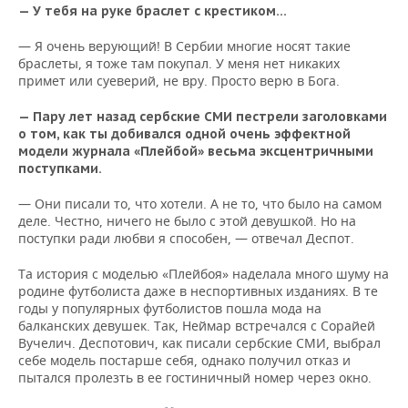
— У тебя на руке браслет с крестиком...
— Я очень верующий! В Сербии многие носят такие
браслеты, я тоже там покупал. У меня нет никаких
примет или суеверий, не вру. Просто верю в Бога.
— Пару лет назад сербские СМИ пестрели заголовками
о том, как ты добивался одной очень эффектной
модели журнала «Плейбой» весьма эксцентричными
поступками.
— Они писали то, что хотели. А не то, что было на самом
деле. Честно, ничего не было с этой девушкой. Но на
поступки ради любви я способен, — отвечал Деспот.
Та история с моделью «Плейбоя» наделала много шуму на
родине футболиста даже в неспортивных изданиях. В те
годы у популярных футболистов пошла мода на
балканских девушек. Так, Неймар встречался с Сорайей
Вучелич. Деспотович, как писали сербские СМИ, выбрал
себе модель постарше себя, однако получил отказ и
пытался пролезть в ее гостиничный номер через окно.