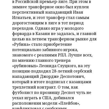
в Российской премьер-лиге. При этом в
НЕФТЕХИМИЯ
зимнее трансферное окно был куплен
РОЗНИЧНАЯ ТОРГОВЛЯ
НОВОСТИ ТЕХНОЛОГИЙ
МЕРОПРИЯТИЯ
перспективный нападающий Иван
НЕФТЬ
Игнатьев, и этот трансфер стал самым
ТРАНСПОРТ
IT
НОВОСТИ МЕРОПРИЯТИЙ
СПОРТ
дорогостоящим в лиге в тот период
ОПК
переходов. Однако игра у молодого
УСЛУГИ
МЕДИА
ВЫЕЗДНАЯ РЕДАКЦИЯ
НОВОСТИ СПОРТА
ОБЩЕСТВО
форварда в Казани не задалась, и главной
ЭНЕРГЕТИКА
целью на летнем трансферном рынке для
ТЕЛЕКОММУНИКАЦИИ
БИЗНЕС-БРАНЧИ
ФУТБОЛ
НОВОСТИ ОБЩЕСТВА
ФОТОГАЛЕРЕЯ
«Рубина» стало приобретение
потенциально забивного игрока,
ONLINE-КОНФЕРЕНЦИИ
ХОККЕЙ
ВЛАСТЬ
СЮЖЕТЫ
знакомого с реалиями РПЛ. Лучше всех,
по мнению главного тренера
ОТКРЫТАЯ ЛЕКЦИЯ
БАСКЕТБОЛ
ИНФРАСТРУКТУРА
СПРАВОЧНИК
«рубиновых» Леонида Слуцкого, на эту
позицию подходил 28-летний сербский
ВОЛЕЙБОЛ
ИСТОРИЯ
СПИСОК ПЕРСОН
нападающий Джордже Деспотович,
ПОЛНАЯ ВЕРСИЯ
который в итоге подписал с казанцами
трехлетний контракт. О том, как
КИБЕРСПОРТ
КУЛЬТУРА
СПИСОК КОМПАНИЙ
футболист по прозвищу Деспот чуть не
уехал играть в США, добивался
ФИГУРНОЕ КАТАНИЕ
МЕДИЦИНА
расположения модели «Плейбоя»,
конфликтовал с сербскими