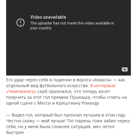
Его удар через себя в падении в ворота «Ахмата» — как
отдельный вид футбольного искусства.
В интервью
«Чемпионату»
серб признался, что теперь хочет
получить за этот гол премию Пушкаша, чтобы стоять на
одной сцене с Месси и Криштиану Роналду:
— Видел гол, который был признан лучшим в этом году.
Честно скажу — мой лучше! Тот парень тоже забил через
себя, но у меня была сложнее ситуация, мяч летел
быстрее.