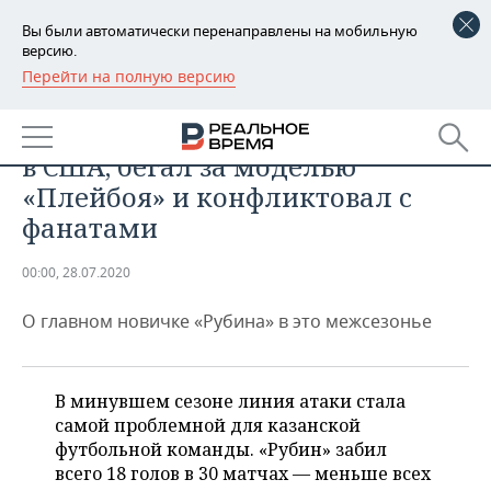
Вы были автоматически перенаправлены на мобильную
версию.
Перейти на полную версию
РЕГИОНЫ
СПОРТ
Деспотович чуть не уехал играть
БАШКОРТОСТАН
НОВОСТИ
в США, бегал за моделью
ТАТАРСТАН
АНАЛИТИКА
«Плейбоя» и конфликтовал с
фанатами
УДМУРТИЯ
НОВОСТИ АНАЛИТИКИ
ЭКОНОМИКА
00:00, 28.07.2020
ДЕКЛАРАЦИИ О ДОХОДАХ
НОВОСТИ ЭКОНОМИКИ
ПРОМЫШЛЕННОСТЬ
О главном новичке «Рубина» в это межсезонье
КОРОЛИ ГОСЗАКАЗА ПФО
ФИНАНСЫ
НОВОСТИ
НЕДВИЖИМОСТЬ
ПРОМЫШЛЕННОСТИ
ВУЗЫ ТАТАРСТАНА
БАНКИ
НОВОСТИ НЕДВИЖИМОСТИ
АВТО
АГРОПРОМ
В минувшем сезоне линия атаки стала
самой проблемной для казанской
КОМУ ПРИНАДЛЕЖАТ
БЮДЖЕТ
НОВОСТИ АВТО
БИЗНЕС
ТОРГОВЫЕ ЦЕНТРЫ
МАШИНОСТРОЕНИЕ
футбольной команды. «Рубин» забил
ТАТАРСТАНА
всего 18 голов в 30 матчах — меньше всех
ИНВЕСТИЦИИ
НОВОСТИ БИЗНЕСА
ТЕХНОЛОГИИ