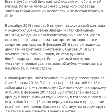
Есть в футбольной биографии Джордже и любопытный
эпизод: по вине легендарного шведского форварда
Златана Ибрагимовича Деспот так и не поехал играть в
США.
В декабре 2015 года серб выкупил за долги свой контракт
у родного клуба «Црвена Звезда» и стал свободным
агентом, но одним из условий ухода был запрет играть
полгода за «Кайрат», в матчах против которого его и
заприметили скауты. В феврале 2016 года он подписал
двухлетний контракт с «Астаной». Сыграв 31 игру в
чемпионате и забив 8 голов, он стал лучшим
бомбардиром команды. Его ощутимый вклад помог
«Астане» впервые сделать золотой дубль — выиграть и
чемпионат, и кубок страны.
В квалификации Лиги чемпионов и в групповом турнире
Лиги Европы 2016/17 Деспот сыграл 11 матчей из 12 и
забил два гола — греческому «Олимпиакосу» и кипрскому
АПОЭЛу. В феврале 2017 года был отправлен на год в
аренду в костанайский клуб «Тобол», в котором провел 15
игр, забив 3 гола. 15 июня вернулся назад в преддверии
игр Лиги чемпионов. Сыграл за «Астану» во втором круге
7 матчей в чемпионате. Однако в матче