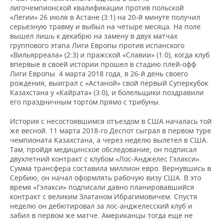
лигочемпионской квалификации против польской
«Легии» 26 июля в Астане (3:1) на 20-й минуте получил
серьезную травму и выбыл на четыре месяца. На поле
вышел лишь к декабрю на замену в двух матчах
группового этапа Лиги Европы против испанского
«Вильярреала» (2:3) и пражской «Славии» (1:0), когда клуб
впервые в своей истории прошел в стадию плей-офф
Лиги Европы. 4 марта 2018 года, в 26-й день своего
рождения, выиграл с «Астаной» свой первый Суперкубок
Казахстана у «Кайрата» (3:0), и болельщики поздравили
его праздничным тортом прямо с трибуны.
История с несостоявшимся отъездом в США началась той
же весной. 11 марта 2018-го Деспот сыграл в первом туре
чемпионата Казахстана, а через неделю вылетел в США.
Там, пройдя медицинское обследование, он подписал
двухлетний контракт с клубом «Лос-Анджелес Гэлакси».
Сумма трансфера составила миллион евро. Вернувшись в
Сербию, он начал оформлять рабочую визу США. В это
время «Гэлакси» подписали давно планировавшийся
контракт с великим Златаном Ибрагимовичем. Спустя
неделю он дебютировал за лос-анджелесский клуб и
забил в первом же матче. Американцы тогда еще не