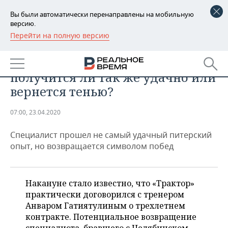
Вы были автоматически перенаправлены на мобильную
версию.
Перейти на полную версию
РЕГИОНЫ
СПОРТ
Гатиятулин в «Тракторе» 2.0:
БАШКОРТОСТАН
НОВОСТИ
получится ли так же удачно или
ТАТАРСТАН
АНАЛИТИКА
вернется тенью?
УДМУРТИЯ
НОВОСТИ АНАЛИТИКИ
ЭКОНОМИКА
07:00, 23.04.2020
ДЕКЛАРАЦИИ О ДОХОДАХ
НОВОСТИ ЭКОНОМИКИ
ПРОМЫШЛЕННОСТЬ
Специалист прошел не самый удачный питерский
опыт, но возвращается символом побед
КОРОЛИ ГОСЗАКАЗА ПФО
ФИНАНСЫ
НОВОСТИ
НЕДВИЖИМОСТЬ
ПРОМЫШЛЕННОСТИ
ВУЗЫ ТАТАРСТАНА
БАНКИ
НОВОСТИ НЕДВИЖИМОСТИ
АВТО
Накануне стало известно, что «Трактор»
АГРОПРОМ
практически договорился с тренером
КОМУ ПРИНАДЛЕЖАТ
БЮДЖЕТ
НОВОСТИ АВТО
БИЗНЕС
Анваром Гатиятулиным о трехлетнем
ТОРГОВЫЕ ЦЕНТРЫ
МАШИНОСТРОЕНИЕ
ТАТАРСТАНА
контракте. Потенциальное возвращение
ИНВЕСТИЦИИ
НОВОСТИ БИЗНЕСА
ТЕХНОЛОГИИ