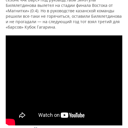
Билялетдинова вылетел на стадии финала Востока от
«Магнитки» (0:4). Но в руководстве казанской команды
решили все-таки не горячиться, оставили Билялетдинова
и не прогадали — на следующий год тот взял третий для
«барсов» Кубок Гагарина.