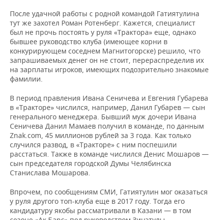
После удачной работы с родной командой Гатиятулина
тут же захотел Роман Ротенберг. Кажется, специалист
был не прочь постоять у руля «Трактора» еще, однако
бывшее руководство клуба (имеющее корни в
конкурирующем соседнем Магнитогорске) решило, что
запрашиваемых денег он не стоит, перераспределив их
на зарплаты игроков, имеющих подозрительно знакомые
фамилии.
В период правления Ивана Сеничева и Евгения Губарева
в «Тракторе» числился, например, Данил Губарев — сын
генерального менеджера. Бывший муж дочери Ивана
Сеничева Данил Мамаев получил в команде, по данным
Znak.com, 45 миллионов рублей за 3 года. Как только
случился развод, в «Тракторе» с ним поспешили
расстаться. Также в команде числился Денис Мошаров —
сын председателя городской Думы Челябинска
Станислава Мошарова.
Впрочем, по сообщениям СМИ, Гатиятулин мог оказаться
у руля другого топ-клуба еще в 2017 году. Тогда его
кандидатуру якобы рассматривали в Казани — в том
сезоне «Ак Барс» под руководством Зинэтулы