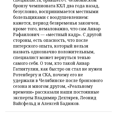
специалиста, бравшего с Челябинском
НЕФТЕХИМИЯ
бронзу чемпионата КХЛ два года назад,
РОЗНИЧНАЯ ТОРГОВЛЯ
НОВОСТИ ТЕХНОЛОГИЙ
МЕРОПРИЯТИЯ
безусловно, воспринимается местными
НЕФТЬ
болельщиками с воодушевлением:
ТРАНСПОРТ
IT
НОВОСТИ МЕРОПРИЯТИЙ
СПОРТ
кажется, период безвременья закончен,
ОПК
кроме того, немаловажно, что сам Анвар
УСЛУГИ
МЕДИА
ВЫЕЗДНАЯ РЕДАКЦИЯ
НОВОСТИ СПОРТА
ОБЩЕСТВО
Рафаилович — «местный кадр». С другой
ЭНЕРГЕТИКА
стороны, есть опасность, что после
ТЕЛЕКОММУНИКАЦИИ
БИЗНЕС-БРАНЧИ
ФУТБОЛ
НОВОСТИ ОБЩЕСТВА
питерского опыта, который нельзя
ФОТОГАЛЕРЕЯ
назвать однозначно положительным,
специалист может вернуться тенью
ONLINE-КОНФЕРЕНЦИИ
ХОККЕЙ
ВЛАСТЬ
СЮЖЕТЫ
самого себя. О том, кто такой Анвар
Гатиятулин, как быстро он стал не нужен
ОТКРЫТАЯ ЛЕКЦИЯ
БАСКЕТБОЛ
ИНФРАСТРУКТУРА
СПРАВОЧНИК
Ротенбергу и СКА, почему его не
удержали в Челябинске после бронзового
ВОЛЕЙБОЛ
ИСТОРИЯ
СПИСОК ПЕРСОН
ПОЛНАЯ ВЕРСИЯ
сезона и многом другом, «Реальному
времени» рассказали наши постоянные
КИБЕРСПОРТ
КУЛЬТУРА
СПИСОК КОМПАНИЙ
эксперты Владимир Дехтярев, Леонид
Вайсфельд и Алексей Бадюков.
ФИГУРНОЕ КАТАНИЕ
МЕДИЦИНА