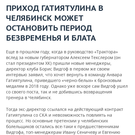
ВОДНЫЕ ВИДЫ СПОРТА
ОБРАЗОВАНИЕ
ПРИХОД ГАТИЯТУЛИНА В
ХОККЕЙ С МЯЧОМ
ПРОИСШЕСТВИЯ
ЧЕЛЯБИНСК МОЖЕТ
ОСТАНОВИТЬ ПЕРИОД
БЕЗВРЕМЕНЬЯ И БЛАТА
Еще в прошлом году, когда в руководство «Трактора»
вслед за новым губернатором Алексеем Текслером (он
стал президентом ХК) пришли новые менеджеры,
директор клуба Борис Видгоф в первом же своем
интервью заявил, что хочет вернуть в команду Анвара
Гатиятулина, приведшего «черно-белых» к бронзовым
медалям в 2018 году. Однако уже вскоре сам Видгоф ушел
со своего поста, так и не добившись возвращения
тренера в Челябинск.
Тогда экс-директор ссылался на действующий контракт
Гатиятулина со СКА и невозможность повлиять на
процесс. Но основные претензии у челябинских
болельщиков остались все-таки к предшественникам
Видгофа, топ-менеджерам Ивану Сеничеву и Евгению