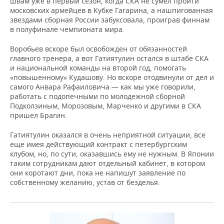
швам уже в первый сезон, когда СКА не сумел пройти
московских армейцев в Кубке Гагарина, а нашпигованная
звездами сборная России забуксовала, проиграв финнам
в полуфинале чемпионата мира.
Воробьев вскоре был освобожден от обязанностей
главного тренера, а вот Гатиятулин остался в штабе СКА
и национальной команды на второй год, помогать
«повышенному» Кудашову. Но вскоре отодвинули от дел и
самого Анвара Рафаиловича — как мы уже говорили,
работать с подопечными по молодежной сборной
Подколзиным, Морозовым, Марченко и другими в СКА
пришел Брагин.
Гатиятулин оказался в очень неприятной ситуации, все
еще имея действующий контракт с петербургским
клубом, но, по сути, оказавшись ему не нужным. В Японии
таким сотрудникам дают отдельный кабинет, в котором
они коротают дни, пока не напишут заявление по
собственному желанию, устав от безделья.