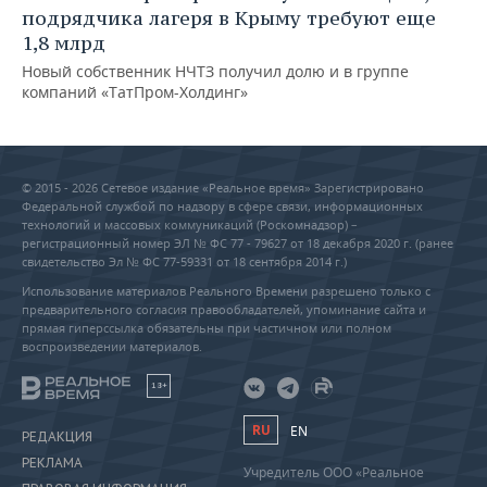
подрядчика лагеря в Крыму требуют еще
1,8 млрд
Новый собственник НЧТЗ получил долю и в группе
компаний «ТатПром-Холдинг»
© 2015 - 2026 Сетевое издание «Реальное время» Зарегистрировано
Федеральной службой по надзору в сфере связи, информационных
технологий и массовых коммуникаций (Роскомнадзор) –
регистрационный номер ЭЛ № ФС 77 - 79627 от 18 декабря 2020 г. (ранее
свидетельство Эл № ФС 77-59331 от 18 сентября 2014 г.)
Использование материалов Реального Времени разрешено только с
предварительного согласия правообладателей, упоминание сайта и
прямая гиперссылка обязательны при частичном или полном
воспроизведении материалов.
18+
RU
EN
РЕДАКЦИЯ
РЕКЛАМА
Учредитель ООО «Реальное