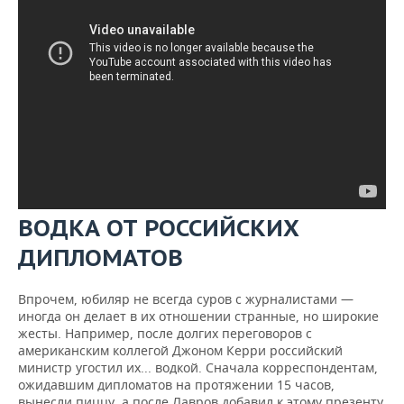
ВОДКА ОТ РОССИЙСКИХ
ДИПЛОМАТОВ
Впрочем, юбиляр не всегда суров с журналистами —
иногда он делает в их отношении странные, но широкие
жесты. Например, после долгих переговоров с
американским коллегой Джоном Керри российский
министр угостил их... водкой. Сначала корреспондентам,
ожидавшим дипломатов на протяжении 15 часов,
вынесли пиццу, а после Лавров добавил к этому презенту