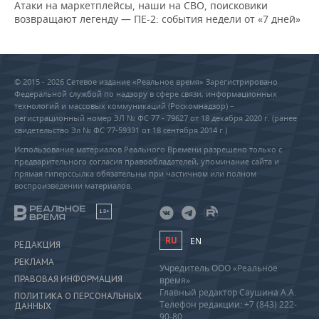
Атаки на маркетплейсы, наши на СВО, поисковики
возвращают легенду — ПЕ-2: события недели от «7 дней»
© 2015 - 2026 Сетевое издание «Реальное время» Зарегистрировано
Федеральной службой по надзору в сфере связи, информационных
технологий и массовых коммуникаций (Роскомнадзор) –
регистрационный номер ЭЛ № ФС 77 - 79627 от 18 декабря 2020 г. (ранее
свидетельство Эл № ФС 77-59331 от 18 сентября 2014 г.)
Использование материалов Реального Времени разрешено только с
предварительного согласия правообладателей, упоминание сайта и
прямая гиперссылка обязательны при частичном или полном
воспроизведении материалов.
18+
RU
EN
РЕДАКЦИЯ
РЕКЛАМА
Учредитель ООО «Реальное
ПРАВОВАЯ ИНФОРМАЦИЯ
время»
Главный редактор Саушина А.А.
ПОЛИТИКА О ПЕРСОНАЛЬНЫХ
Телефон редакции: +7 (843) 222-
ДАННЫХ
90-80