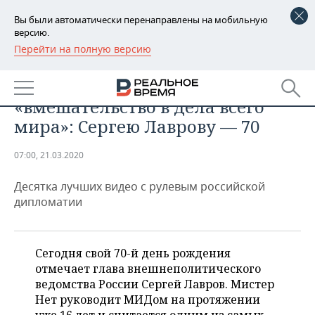
Вы были автоматически перенаправлены на мобильную
версию.
Перейти на полную версию
РЕГИОНЫ
ОБЩЕСТВО
«Дебилы», «пусси» и
БАШКОРТОСТАН
НОВОСТИ
«вмешательство в дела всего
ТАТАРСТАН
АНАЛИТИКА
мира»: Сергею Лаврову — 70
УДМУРТИЯ
НОВОСТИ АНАЛИТИКИ
ЭКОНОМИКА
07:00, 21.03.2020
ДЕКЛАРАЦИИ О ДОХОДАХ
НОВОСТИ ЭКОНОМИКИ
ПРОМЫШЛЕННОСТЬ
Десятка лучших видео с рулевым российской
дипломатии
КОРОЛИ ГОСЗАКАЗА ПФО
ФИНАНСЫ
НОВОСТИ
НЕДВИЖИМОСТЬ
ПРОМЫШЛЕННОСТИ
ВУЗЫ ТАТАРСТАНА
БАНКИ
НОВОСТИ НЕДВИЖИМОСТИ
АВТО
Сегодня свой 70-й день рождения
АГРОПРОМ
отмечает глава внешнеполитического
КОМУ ПРИНАДЛЕЖАТ
БЮДЖЕТ
НОВОСТИ АВТО
БИЗНЕС
ведомства России Сергей Лавров. Мистер
ТОРГОВЫЕ ЦЕНТРЫ
МАШИНОСТРОЕНИЕ
ТАТАРСТАНА
Нет руководит МИДом на протяжении
ИНВЕСТИЦИИ
НОВОСТИ БИЗНЕСА
ТЕХНОЛОГИИ