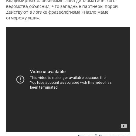
Владимиром Соловьевым» глава дипломатического
ведомства объяснил, что западные партнеры порой
действуют в логике фразеологизма «Назло маме
отморожу уши».