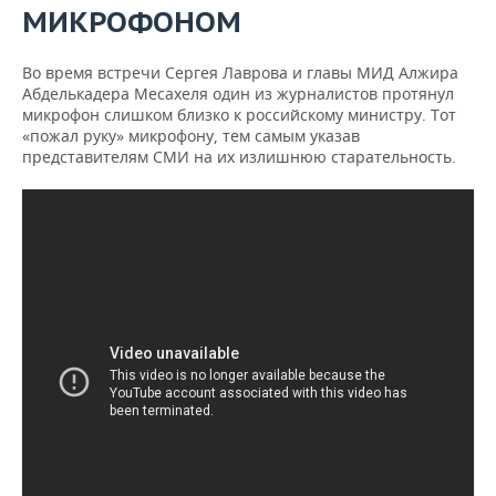
МИКРОФОНОМ
Во время встречи Сергея Лаврова и главы МИД Алжира
Абделькадера Месахеля один из журналистов протянул
микрофон слишком близко к российскому министру. Тот
«пожал руку» микрофону, тем самым указав
представителям СМИ на их излишнюю старательность.