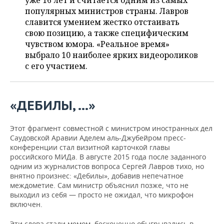
уже 16 лет и считается одним из самых
НЕФТЕХИМИЯ
популярных министров страны. Лавров
РОЗНИЧНАЯ ТОРГОВЛЯ
НОВОСТИ ТЕХНОЛОГИЙ
МЕРОПРИЯТИЯ
славится умением жестко отстаивать
НЕФТЬ
свою позицию, а также специфическим
ТРАНСПОРТ
IT
НОВОСТИ МЕРОПРИЯТИЙ
СПОРТ
чувством юмора. «Реальное время»
ОПК
выбрало 10 наиболее ярких видеороликов
УСЛУГИ
МЕДИА
ВЫЕЗДНАЯ РЕДАКЦИЯ
НОВОСТИ СПОРТА
ОБЩЕСТВО
с его участием.
ЭНЕРГЕТИКА
ТЕЛЕКОММУНИКАЦИИ
БИЗНЕС-БРАНЧИ
ФУТБОЛ
НОВОСТИ ОБЩЕСТВА
ФОТОГАЛЕРЕЯ
«ДЕБИЛЫ, …»
ONLINE-КОНФЕРЕНЦИИ
ХОККЕЙ
ВЛАСТЬ
СЮЖЕТЫ
Этот фрагмент совместной с министром иностранных дел
ОТКРЫТАЯ ЛЕКЦИЯ
БАСКЕТБОЛ
ИНФРАСТРУКТУРА
СПРАВОЧНИК
Саудовской Аравии Аделем аль-Джубейром пресс-
конференции стал визитной карточкой главы
ВОЛЕЙБОЛ
ИСТОРИЯ
СПИСОК ПЕРСОН
ПОЛНАЯ ВЕРСИЯ
российского МИДа. В августе 2015 года после заданного
одним из журналистов вопроса Сергей Лавров тихо, но
внятно произнес: «Дебилы», добавив непечатное
КИБЕРСПОРТ
КУЛЬТУРА
СПИСОК КОМПАНИЙ
междометие. Сам министр объяснил позже, что не
выходил из себя — просто не ожидал, что микрофон
ФИГУРНОЕ КАТАНИЕ
МЕДИЦИНА
включен.
Эти слова стали мемом, бесконечно обыгрывались в