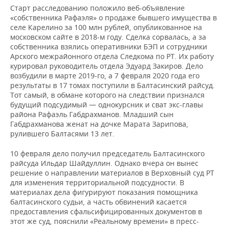
Старт расследованию положило веб-объявление
«собственника Рафаэля» о продаже бывшего имущества в
селе Карелино за 100 млн рублей, опубликованное на
московском сайте в 2018-м году. Сделка сорвалась, а за
собственника взялись оперативники БЭП и сотрудники
Арского межрайонного отдела Следкома по РТ. Их работу
курировал руководитель отдела Эдуард Закиров. Дело
возбудили в марте 2019-го, а 7 февраля 2020 года его
результаты в 17 томах поступили в Балтасинский райсуд.
Тот самый, в обмане которого на следствии признался
будущий подсудимый — однокурсник и сват экс-главы
района Рафаэль Габдрахманов. Младший сын
Габдрахманова женат на дочке Марата Зарипова,
рулившего Балтасями 13 лет.
10 февраля дело получил председатель Балтасинского
райсуда Ильдар Шайдуллин. Однако вчера он вынес
решение о направлении материалов в Верховный суд РТ
для изменения территориальной подсудности. В
материалах дела фигурируют показания помощника
балтасинского судьи, а часть обвинений касается
предоставления сфальсифицированных документов в
этот же суд, пояснили «Реальному времени» в пресс-