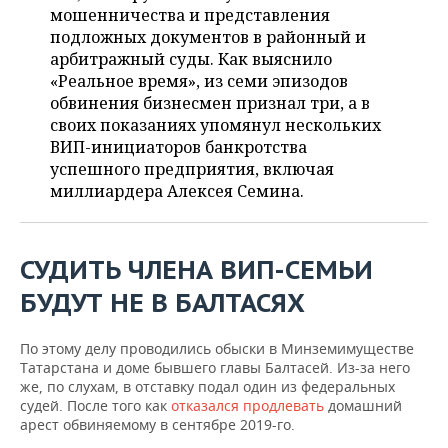
ВОДНЫЕ ВИДЫ СПОРТА
ОБРАЗОВАНИЕ
мошенничества и представления
подложных документов в районный и
ХОККЕЙ С МЯЧОМ
ПРОИСШЕСТВИЯ
арбитражный суды. Как выяснило
«Реальное время», из семи эпизодов
обвинения бизнесмен признал три, а в
своих показаниях упомянул нескольких
ВИП-инициаторов банкротства
успешного предприятия, включая
миллиардера Алексея Семина.
СУДИТЬ ЧЛЕНА ВИП-СЕМЬИ
БУДУТ НЕ В БАЛТАСЯХ
По этому делу проводились обыски в Минземимуществе
Татарстана и доме бывшего главы Балтасей. Из-за него
же, по слухам, в отставку подал один из федеральных
судей. После того как
отказался продлевать
домашний
арест обвиняемому в сентябре 2019-го.