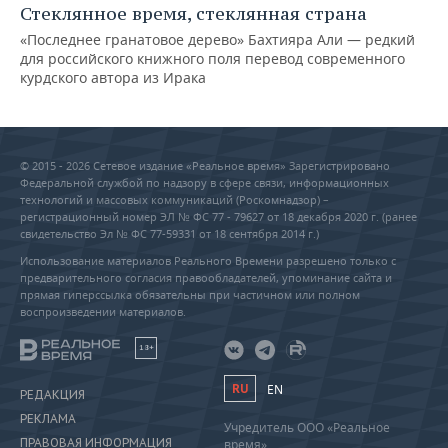
Стеклянное время, стеклянная страна
«Последнее гранатовое дерево» Бахтияра Али — редкий
для российского книжного поля перевод современного
курдского автора из Ирака
© 2015 - 2026 Сетевое издание «Реальное время» Зарегистрировано
Федеральной службой по надзору в сфере связи, информационных
технологий и массовых коммуникаций (Роскомнадзор) –
регистрационный номер ЭЛ № ФС 77 - 79627 от 18 декабря 2020 г. (ранее
свидетельство Эл № ФС 77-59331 от 18 сентября 2014 г.)
Использование материалов Реального Времени разрешено только с
предварительного согласия правообладателей, упоминание сайта и
прямая гиперссылка обязательны при частичном или полном
воспроизведении материалов.
18+
RU
EN
РЕДАКЦИЯ
РЕКЛАМА
Учредитель ООО «Реальное
ПРАВОВАЯ ИНФОРМАЦИЯ
время»