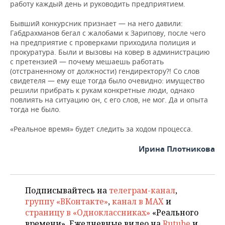
работу каждый день и руководить предприятием.
Бывший конкурсник признает — на него давили:
Габдрахманов бегал с жалобами к Зарипову, после чего
на предприятие с проверками приходила полиция и
прокуратура. Были и вызовы на ковер в администрацию
с претензией — почему мешаешь работать
(отстраненному от должности) гендиректору?! Со слов
свидетеля — ему еще тогда было очевидно: имущество
решили прибрать к рукам конкретные люди, однако
повлиять на ситуацию он, с его слов, не мог. Да и опыта
тогда не было.
«Реальное время» будет следить за ходом процесса.
Ирина Плотникова
Подписывайтесь на
телеграм-канал
,
группу «ВКонтакте»
,
канал в MAX
и
страницу в «Одноклассниках»
«Реального
времени». Ежедневные видео на
Rutube
и