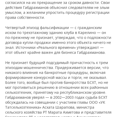
согласился на их прекращение за сроком давности. Свои
действия Габдрахманов объяснил следователям не злым
умыслом, а желанием упростить процедуру регистрации
права собственности.
Четвертый эпизод фальсификации — с гражданским
иском по трехэтажному зданию клуба в Карелино — он
по-прежнему не признает, утверждая, что о подложности
договора купли-продажи именно этого объекта ничего не
знал. Источники «Реального времени» утверждают —
этот объект крайне важен для бизнеса Габдрахманова.
Не признает будущий подсудимый причастность к трем
эпизодам мошенничества. Придерживается версии, что
никакого влияния на банкротные процедуры, включая
формирование конкурсной массы и торги, не оказывал.
Более того, вообще был против банкротства БСХТ, но не
мог противиться решению в отношении всех районных
сельхозтехник, принятому на республиканском уровне.
Габдрахманов уверял — в 2002—2003 годах судьба БСХТ
обсуждалась на совещании с участием главы ООО «УК
Татсельхозтехника» Асхата Шарапова, министра
сельского хозяйства РТ Марата Ахметова и представителя