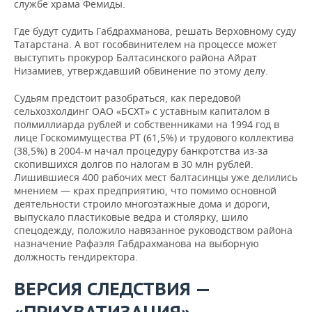
службе храма Фемиды.
Где будут судить Габдрахманова, решать Верховному суду
Татарстана. А вот гособвинителем на процессе может
выступить прокурор Балтасинского района Айрат
Низамиев, утверждавший обвинение по этому делу.
Судьям предстоит разобраться, как передовой
сельхозхолдинг ОАО «БСХТ» с уставным капиталом в
полмиллиарда рублей и собственниками на 1994 год в
лице Госкомимущества РТ (61,5%) и трудового коллектива
(38,5%) в 2004-м начал процедуру банкротства из-за
скопившихся долгов по налогам в 30 млн рублей.
Лишившиеся 400 рабочих мест балтасинцы уже делились
мнением — крах предприятию, что помимо основной
деятельности строило многоэтажные дома и дороги,
выпускало пластиковые ведра и столярку, шило
спецодежду, положило навязанное руководством района
назначение Рафаэля Габдрахманова на выборную
должность гендиректора.
ВЕРСИЯ СЛЕДСТВИЯ —
«ПРИХВАТИЗАЦИЯ»