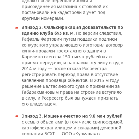
однако после перепланировки и
присоединения магазина к столовой их
постановили на кадастровый учет под
другими номерами.
Эпизод 2. Фальсификация доказательств по
По версии следствия,
зданию клуба 693 кв. м.
Рафаэль Фартович путем подделки подписи
конкурсного управляющего изготовил договор
купли-продажи трехэтажного здания в
Карелино всего за 150 тысяч рублей и акт
приема-передачи, и направил эту липу в суд в
2014-м году — после отказа Росреестра
регистрировать переход права в отсутствие
заявления продавца объектов. В 2015-м году
решение Балтасинского суда о признании за
Габдрахмановым права на строение вступило
в силу, и Росреестр был вынужден признать
его владельцем.
Эпизод 3. Мошенничество на 9,8 млн рублей
с семью объектами (в том числе свинофермой,
картофелехранилищем и складами) дочерней
компании БСХТ — ООО «Курмала» в