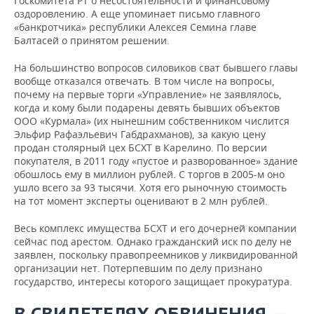
Госкомитета РТ о несостоятельности и финансовому
оздоровлению. А еще упоминает письмо главного
«банкротчика» республики Алексея Семина главе
Балтасей о принятом решении.
На большинство вопросов силовиков сват бывшего главы
вообще отказался отвечать. В том числе на вопросы,
почему на первые торги «Управление» не заявлялось,
когда и кому были подарены девять бывших объектов
ООО «Курмала» (их нынешним собственником числится
Эльфир Рафаэльевич Габдрахманов), за какую цену
продан столярный цех БСХТ в Карелино. По версии
покупателя, в 2011 году «пустое и разворованное» здание
обошлось ему в миллион рублей. С торгов в 2005-м оно
ушло всего за 93 тысячи. Хотя его рыночную стоимость
на тот момент эксперты оценивают в 2 млн рублей.
Весь комплекс имущества БСХТ и его дочерней компании
сейчас под арестом. Однако гражданский иск по делу не
заявлен, поскольку правопреемников у ликвидированной
организации нет. Потерпевшим по делу признано
государство, интересы которого защищает прокуратура.
В СВИДЕТЕЛЯХ ОБВИНЕНИЯ —