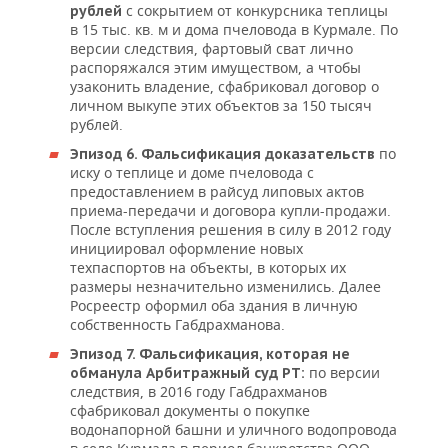
с сокрытием от конкурсника теплицы
рублей
в 15 тыс. кв. м и дома пчеловода в Курмале. По
версии следствия, фартовый сват лично
распоряжался этим имуществом, а чтобы
узаконить владение, сфабриковал договор о
личном выкупе этих объектов за 150 тысяч
рублей.
по
Эпизод 6. Фальсификация доказательств
иску о теплице и доме пчеловода с
предоставлением в райсуд липовых актов
приема-передачи и договора купли-продажи.
После вступления решения в силу в 2012 году
инициировал оформление новых
техпаспортов на объекты, в которых их
размеры незначительно изменились. Далее
Росреестр оформил оба здания в личную
собственность Габдрахманова.
Эпизод 7. Фальсификация, которая не
по версии
обманула Арбитражный суд РТ:
следствия, в 2016 году Габдрахманов
сфабриковал документы о покупке
водонапорной башни и уличного водопровода