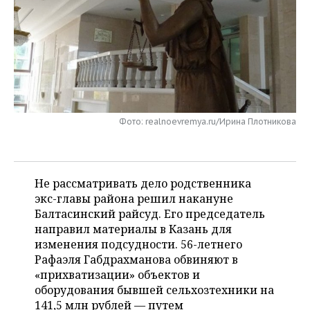
НЕФТЕХИМИЯ
РОЗНИЧНАЯ ТОРГОВЛЯ
НОВОСТИ ТЕХНОЛОГИЙ
МЕРОПРИЯТИЯ
НЕФТЬ
ТРАНСПОРТ
IT
НОВОСТИ МЕРОПРИЯТИЙ
СПОРТ
ОПК
УСЛУГИ
МЕДИА
ВЫЕЗДНАЯ РЕДАКЦИЯ
НОВОСТИ СПОРТА
ОБЩЕСТВО
ЭНЕРГЕТИКА
ТЕЛЕКОММУНИКАЦИИ
БИЗНЕС-БРАНЧИ
ФУТБОЛ
НОВОСТИ ОБЩЕСТВА
ФОТОГАЛЕРЕЯ
Фото: realnoevremya.ru/Ирина Плотникова
ONLINE-КОНФЕРЕНЦИИ
ХОККЕЙ
ВЛАСТЬ
СЮЖЕТЫ
Не рассматривать дело родственника
ОТКРЫТАЯ ЛЕКЦИЯ
БАСКЕТБОЛ
ИНФРАСТРУКТУРА
СПРАВОЧНИК
экс-главы района решил накануне
Балтасинский райсуд. Его председатель
ВОЛЕЙБОЛ
ИСТОРИЯ
СПИСОК ПЕРСОН
ПОЛНАЯ ВЕРСИЯ
направил материалы в Казань для
изменения подсудности. 56-летнего
КИБЕРСПОРТ
КУЛЬТУРА
СПИСОК КОМПАНИЙ
Рафаэля Габдрахманова обвиняют в
«прихватизации» объектов и
ФИГУРНОЕ КАТАНИЕ
МЕДИЦИНА
оборудования бывшей сельхозтехники на
141,5 млн рублей — путем