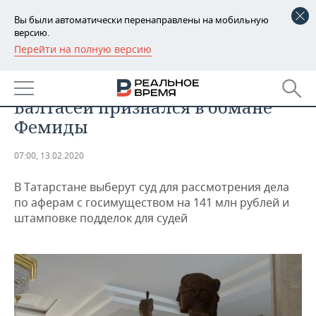
Вы были автоматически перенаправлены на мобильную
версию.
Перейти на полную версию
РЕГИОНЫ
ПРОИСШЕСТВИЯ
Фартовый сват экс-главы
БАШКОРТОСТАН
НОВОСТИ
Балтасей признался в обмане
ТАТАРСТАН
АНАЛИТИКА
Фемиды
УДМУРТИЯ
НОВОСТИ АНАЛИТИКИ
ЭКОНОМИКА
07:00, 13.02.2020
ДЕКЛАРАЦИИ О ДОХОДАХ
НОВОСТИ ЭКОНОМИКИ
ПРОМЫШЛЕННОСТЬ
В Татарстане выберут суд для рассмотрения дела
по аферам с госимуществом на 141 млн рублей и
КОРОЛИ ГОСЗАКАЗА ПФО
ФИНАНСЫ
НОВОСТИ
НЕДВИЖИМОСТЬ
штамповке подделок для судей
ПРОМЫШЛЕННОСТИ
ВУЗЫ ТАТАРСТАНА
БАНКИ
НОВОСТИ НЕДВИЖИМОСТИ
АВТО
АГРОПРОМ
КОМУ ПРИНАДЛЕЖАТ
БЮДЖЕТ
НОВОСТИ АВТО
БИЗНЕС
ТОРГОВЫЕ ЦЕНТРЫ
МАШИНОСТРОЕНИЕ
ТАТАРСТАНА
ИНВЕСТИЦИИ
НОВОСТИ БИЗНЕСА
ТЕХНОЛОГИИ