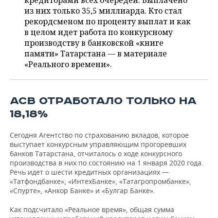
кредиторами всех очередей. Выплачено
НЕФТЕХИМИЯ
из них только 35,5 миллиарда. Кто стал
РОЗНИЧНАЯ ТОРГОВЛЯ
НОВОСТИ ТЕХНОЛОГИЙ
МЕРОПРИЯТИЯ
рекордсменом по проценту выплат и как
НЕФТЬ
в целом идет работа по конкурсному
ТРАНСПОРТ
IT
НОВОСТИ МЕРОПРИЯТИЙ
СПОРТ
производству в банковской «книге
ОПК
памяти» Татарстана — в материале
УСЛУГИ
МЕДИА
ВЫЕЗДНАЯ РЕДАКЦИЯ
НОВОСТИ СПОРТА
ОБЩЕСТВО
«Реального времени».
ЭНЕРГЕТИКА
ТЕЛЕКОММУНИКАЦИИ
БИЗНЕС-БРАНЧИ
ФУТБОЛ
НОВОСТИ ОБЩЕСТВА
ФОТОГАЛЕРЕЯ
АСВ ОТРАБОТАЛО ТОЛЬКО НА
ONLINE-КОНФЕРЕНЦИИ
ХОККЕЙ
ВЛАСТЬ
СЮЖЕТЫ
18,18%
ОТКРЫТАЯ ЛЕКЦИЯ
БАСКЕТБОЛ
ИНФРАСТРУКТУРА
СПРАВОЧНИК
Сегодня Агентство по страхованию вкладов, которое
выступает конкурсным управляющим прогоревших
ВОЛЕЙБОЛ
ИСТОРИЯ
СПИСОК ПЕРСОН
ПОЛНАЯ ВЕРСИЯ
банков Татарстана, отчиталось о ходе конкурсного
производства в них по состоянию на 1 января 2020 года.
Речь идет о шести кредитных организациях —
КИБЕРСПОРТ
КУЛЬТУРА
СПИСОК КОМПАНИЙ
«Татфондбанке», «ИнтехБанке», «Татагропромбанке»,
«Спурте», «Анкор Банке» и «Булгар Банке».
ФИГУРНОЕ КАТАНИЕ
МЕДИЦИНА
Как подсчитало «Реальное время», общая сумма