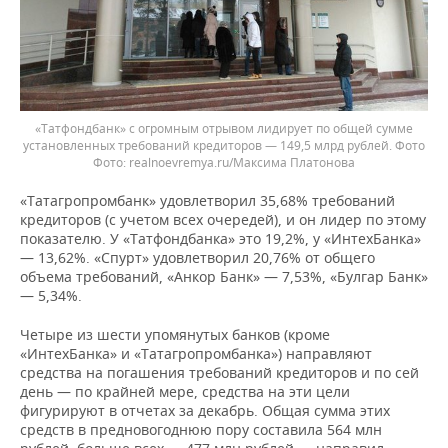
«Татфондбанк» с огромным отрывом лидирует по общей сумме
установленных требований кредиторов — 149,5 млрд рублей. Фото
realnoevremya.ru/Максима Платонова
«Татагропромбанк» удовлетворил 35,68% требований
кредиторов (с учетом всех очередей), и он лидер по этому
показателю. У «Татфондбанка» это 19,2%, у «ИнтехБанка»
— 13,62%. «Спурт» удовлетворил 20,76% от общего
объема требований, «Анкор Банк» — 7,53%, «Булгар Банк»
— 5,34%.
Четыре из шести упомянутых банков (кроме
«ИнтехБанка» и «Татагропромбанка») направляют
средства на погашения требований кредиторов и по сей
день — по крайней мере, средства на эти цели
фигурируют в отчетах за декабрь. Общая сумма этих
средств в предновогоднюю пору составила 564 млн