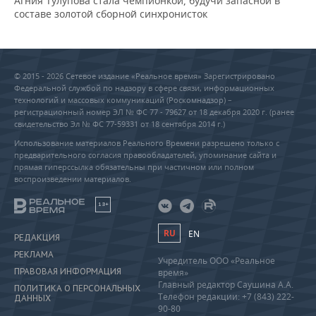
Агния Тулупова стала чемпионкой, будучи запасной в
составе золотой сборной синхронисток
© 2015 - 2026 Сетевое издание «Реальное время» Зарегистрировано
Федеральной службой по надзору в сфере связи, информационных
технологий и массовых коммуникаций (Роскомнадзор) –
регистрационный номер ЭЛ № ФС 77 - 79627 от 18 декабря 2020 г. (ранее
свидетельство Эл № ФС 77-59331 от 18 сентября 2014 г.)
Использование материалов Реального Времени разрешено только с
предварительного согласия правообладателей, упоминание сайта и
прямая гиперссылка обязательны при частичном или полном
воспроизведении материалов.
18+
RU
EN
РЕДАКЦИЯ
РЕКЛАМА
Учредитель ООО «Реальное
ПРАВОВАЯ ИНФОРМАЦИЯ
время»
Главный редактор Саушина А.А.
ПОЛИТИКА О ПЕРСОНАЛЬНЫХ
Телефон редакции: +7 (843) 222-
ДАННЫХ
90-80