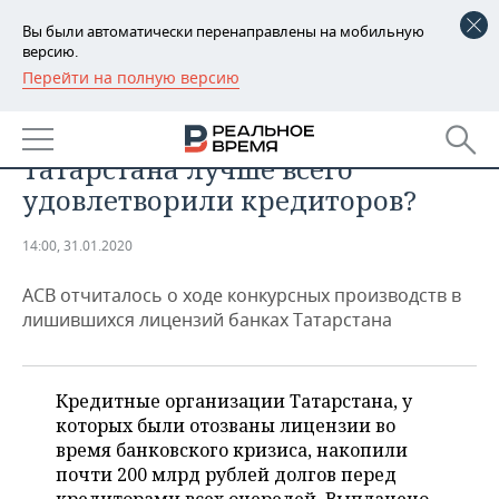
Вы были автоматически перенаправлены на мобильную
версию.
Перейти на полную версию
РЕГИОНЫ
ЭКОНОМИКА
Какие из ушедших банков
БАШКОРТОСТАН
НОВОСТИ
Татарстана лучше всего
ТАТАРСТАН
АНАЛИТИКА
удовлетворили кредиторов?
УДМУРТИЯ
НОВОСТИ АНАЛИТИКИ
ЭКОНОМИКА
14:00, 31.01.2020
ДЕКЛАРАЦИИ О ДОХОДАХ
НОВОСТИ ЭКОНОМИКИ
ПРОМЫШЛЕННОСТЬ
АСВ отчиталось о ходе конкурсных производств в
лишившихся лицензий банках Татарстана
КОРОЛИ ГОСЗАКАЗА ПФО
ФИНАНСЫ
НОВОСТИ
НЕДВИЖИМОСТЬ
ПРОМЫШЛЕННОСТИ
ВУЗЫ ТАТАРСТАНА
БАНКИ
НОВОСТИ НЕДВИЖИМОСТИ
АВТО
Кредитные организации Татарстана, у
АГРОПРОМ
которых были отозваны лицензии во
КОМУ ПРИНАДЛЕЖАТ
БЮДЖЕТ
НОВОСТИ АВТО
БИЗНЕС
время банковского кризиса, накопили
ТОРГОВЫЕ ЦЕНТРЫ
МАШИНОСТРОЕНИЕ
ТАТАРСТАНА
почти 200 млрд рублей долгов перед
ИНВЕСТИЦИИ
НОВОСТИ БИЗНЕСА
ТЕХНОЛОГИИ