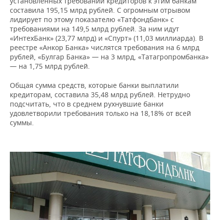
установленных требований кредиторов к этим банкам
ВОДНЫЕ ВИДЫ СПОРТА
ОБРАЗОВАНИЕ
составила 195,15 млрд рублей. С огромным отрывом
лидирует по этому показателю «Татфондбанк» с
ХОККЕЙ С МЯЧОМ
ПРОИСШЕСТВИЯ
требованиями на 149,5 млрд рублей. За ним идут
«ИнтехБанк» (23,77 млрд) и «Спурт» (11,03 миллиарда). В
реестре «Анкор Банка» числятся требования на 6 млрд
рублей, «Булгар Банка» — на 3 млрд, «Татагропромбанка»
— на 1,75 млрд рублей.
Общая сумма средств, которые банки выплатили
кредиторам, составила 35,48 млрд рублей. Нетрудно
подсчитать, что в среднем рухнувшие банки
удовлетворили требования только на 18,18% от всей
суммы.