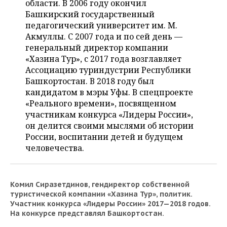
области. В 2006 году окончил
НЕФТЕХИМИЯ
Башкирский государственный
РОЗНИЧНАЯ ТОРГОВЛЯ
НОВОСТИ ТЕХНОЛОГИЙ
МЕРОПРИЯТИЯ
педагогический университет им. М.
НЕФТЬ
Акмуллы. С 2007 года и по сей день —
ТРАНСПОРТ
IT
НОВОСТИ МЕРОПРИЯТИЙ
СПОРТ
генеральный директор компании
ОПК
«Хазина Тур», с 2017 года возглавляет
УСЛУГИ
МЕДИА
ВЫЕЗДНАЯ РЕДАКЦИЯ
НОВОСТИ СПОРТА
ОБЩЕСТВО
Ассоциацию туриндустрии Республики
ЭНЕРГЕТИКА
Башкортостан. В 2018 году был
ТЕЛЕКОММУНИКАЦИИ
БИЗНЕС-БРАНЧИ
ФУТБОЛ
НОВОСТИ ОБЩЕСТВА
ФОТОГАЛЕРЕЯ
кандидатом в мэры Уфы. В спецпроекте
«Реального времени», посвященном
ONLINE-КОНФЕРЕНЦИИ
ХОККЕЙ
ВЛАСТЬ
СЮЖЕТЫ
участникам конкурса «Лидеры России»,
он делится своими мыслями об истории
ОТКРЫТАЯ ЛЕКЦИЯ
БАСКЕТБОЛ
ИНФРАСТРУКТУРА
СПРАВОЧНИК
России, воспитании детей и будущем
человечества.
ВОЛЕЙБОЛ
ИСТОРИЯ
СПИСОК ПЕРСОН
ПОЛНАЯ ВЕРСИЯ
КИБЕРСПОРТ
КУЛЬТУРА
СПИСОК КОМПАНИЙ
Комил Сиразетдинов, гендиректор собственной
туристической компании «Хазина Тур», политик.
Участник конкурса «Лидеры России» 2017—2018 годов.
ФИГУРНОЕ КАТАНИЕ
МЕДИЦИНА
На конкурсе представлял Башкортостан.