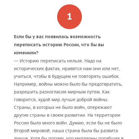
ВОДНЫЕ ВИДЫ СПОРТА
ОБРАЗОВАНИЕ
ХОККЕЙ С МЯЧОМ
ПРОИСШЕСТВИЯ
Если бы у вас появилась возможность
переписать историю России, что бы вы
изменили?
— Историю переписать нельзя. Надо на
исторических фактах, нравятся нам они или нет,
учиться, чтобы в будущем не повторять ошибок.
Например, войны можно было бы предотвратить,
разрешить разногласия мирным путем. Как
говорится, худой мир лучше доброй войны.
Страны, в которых не было войн, опережают
другие страны в своем развитии. На территории
России было много войн. Думаю, если бы не было
Второй мировой, наша страна была бы развита
лучше. Хотя бы потому, что миллионы погибших в