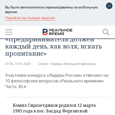
Вы были автоматически перенаправлены на мобильную
версию.
Перейти на полную версию
РЕГИОНЫ
ОБЩЕСТВО
Комил Сиразетдинов:
БАШКОРТОСТАН
НОВОСТИ
«Предприниматель должен
ТАТАРСТАН
АНАЛИТИКА
каждый день, как волк, искать
пропитание»
УДМУРТИЯ
НОВОСТИ АНАЛИТИКИ
ЭКОНОМИКА
07:00, 15.01.2020
Сюжет:
Лидеры «Реального времени»
ДЕКЛАРАЦИИ О ДОХОДАХ
НОВОСТИ ЭКОНОМИКИ
ПРОМЫШЛЕННОСТЬ
Участники конкурса «Лидеры России» отвечают на
КОРОЛИ ГОСЗАКАЗА ПФО
ФИНАНСЫ
НОВОСТИ
НЕДВИЖИМОСТЬ
10 философских вопросов «Реального времени».
ПРОМЫШЛЕННОСТИ
Часть 30-я
ВУЗЫ ТАТАРСТАНА
БАНКИ
НОВОСТИ НЕДВИЖИМОСТИ
АВТО
АГРОПРОМ
КОМУ ПРИНАДЛЕЖАТ
БЮДЖЕТ
НОВОСТИ АВТО
БИЗНЕС
ТОРГОВЫЕ ЦЕНТРЫ
МАШИНОСТРОЕНИЕ
Комил Сиразетдинов родился 12 марта
ТАТАРСТАНА
1983 года в пос. Багдад Ферганской
ИНВЕСТИЦИИ
НОВОСТИ БИЗНЕСА
ТЕХНОЛОГИИ