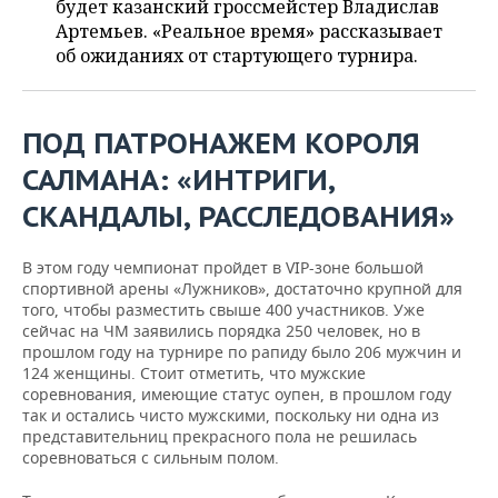
будет казанский гроссмейстер Владислав
НЕФТЕХИМИЯ
Артемьев. «Реальное время» рассказывает
РОЗНИЧНАЯ ТОРГОВЛЯ
НОВОСТИ ТЕХНОЛОГИЙ
МЕРОПРИЯТИЯ
об ожиданиях от стартующего турнира.
НЕФТЬ
ТРАНСПОРТ
IT
НОВОСТИ МЕРОПРИЯТИЙ
СПОРТ
ОПК
ПОД ПАТРОНАЖЕМ КОРОЛЯ
УСЛУГИ
МЕДИА
ВЫЕЗДНАЯ РЕДАКЦИЯ
НОВОСТИ СПОРТА
ОБЩЕСТВО
ЭНЕРГЕТИКА
САЛМАНА: «ИНТРИГИ,
ТЕЛЕКОММУНИКАЦИИ
БИЗНЕС-БРАНЧИ
ФУТБОЛ
НОВОСТИ ОБЩЕСТВА
ФОТОГАЛЕРЕЯ
СКАНДАЛЫ, РАССЛЕДОВАНИЯ»
ONLINE-КОНФЕРЕНЦИИ
ХОККЕЙ
ВЛАСТЬ
СЮЖЕТЫ
В этом году чемпионат пройдет в VIP-зоне большой
спортивной арены «Лужников», достаточно крупной для
ОТКРЫТАЯ ЛЕКЦИЯ
БАСКЕТБОЛ
ИНФРАСТРУКТУРА
СПРАВОЧНИК
того, чтобы разместить свыше 400 участников. Уже
сейчас на ЧМ заявились порядка 250 человек, но в
ВОЛЕЙБОЛ
ИСТОРИЯ
СПИСОК ПЕРСОН
ПОЛНАЯ ВЕРСИЯ
прошлом году на турнире по рапиду было 206 мужчин и
124 женщины. Стоит отметить, что мужские
соревнования, имеющие статус оупен, в прошлом году
КИБЕРСПОРТ
КУЛЬТУРА
СПИСОК КОМПАНИЙ
так и остались чисто мужскими, поскольку ни одна из
представительниц прекрасного пола не решилась
ФИГУРНОЕ КАТАНИЕ
МЕДИЦИНА
соревноваться с сильным полом.