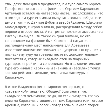
Увы, даже победив в предпоследнем туре самого Бориса
Гельфанда, но сыграв на финише с Сергеем Карякиным,
Артемьев остался на четвертом месте. Так сложилось, что
в последнем туре его могла выручить только победа. Все
дело в том, что Даниил Дубов и азербайджанец Шахрияр
Мамедьяров, сыграв вничью, распределили между собой
первое и второе места. А на третье поднялся американец
Хикару Накамура. Он также сыграл вничью, но его
соперником на финише был Карлсен. И ситуация с
распределением мест напоминала для Артемьева
известное шахматное положение цугцванг. Он пришел к
последнему туру на третьем месте по дополнительным
показателям, которые складываются на подобных
турнирах из рейтинга соперников. Но в заключительном
туре его ничья с Карякиным значила и «весила» с точки
зрения рейтинга меньше, чем ничья Накамуры с
Карлсеном.
В итоге Владислав финишировал четвертым, с
«деревянной» медалью. Обидно? Если знать, как
складывался чемпионат, то да, но если смотреть сверху
вниз на Карлсена, ставшего пятым, Карякина или того же
Ароняна, который и вовсе «потерялся» в начале второй