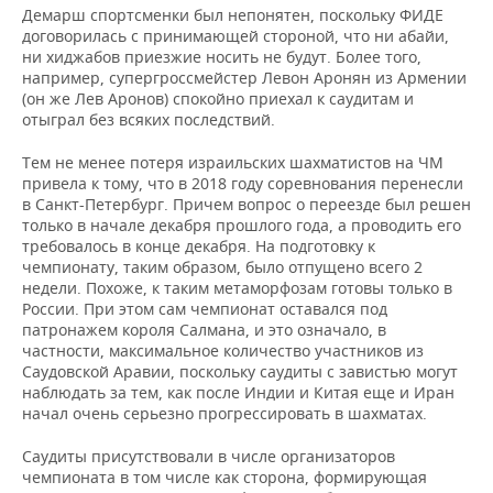
Демарш спортсменки был непонятен, поскольку ФИДЕ
договорилась с принимающей стороной, что ни абайи,
ни хиджабов приезжие носить не будут. Более того,
например, супергроссмейстер Левон Аронян из Армении
(он же Лев Аронов) спокойно приехал к саудитам и
отыграл без всяких последствий.
Тем не менее потеря израильских шахматистов на ЧМ
привела к тому, что в 2018 году соревнования перенесли
в Санкт-Петербург. Причем вопрос о переезде был решен
только в начале декабря прошлого года, а проводить его
требовалось в конце декабря. На подготовку к
чемпионату, таким образом, было отпущено всего 2
недели. Похоже, к таким метаморфозам готовы только в
России. При этом сам чемпионат оставался под
патронажем короля Салмана, и это означало, в
частности, максимальное количество участников из
Саудовской Аравии, поскольку саудиты с завистью могут
наблюдать за тем, как после Индии и Китая еще и Иран
начал очень серьезно прогрессировать в шахматах.
Саудиты присутствовали в числе организаторов
чемпионата в том числе как сторона, формирующая