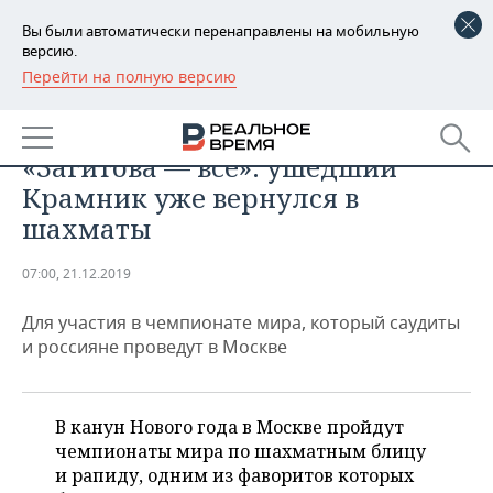
Вы были автоматически перенаправлены на мобильную
версию.
Перейти на полную версию
РЕГИОНЫ
СПОРТ
Для тех, кто считает, что
БАШКОРТОСТАН
НОВОСТИ
«Загитова — все»: ушедший
ТАТАРСТАН
АНАЛИТИКА
Крамник уже вернулся в
шахматы
УДМУРТИЯ
НОВОСТИ АНАЛИТИКИ
ЭКОНОМИКА
07:00, 21.12.2019
ДЕКЛАРАЦИИ О ДОХОДАХ
НОВОСТИ ЭКОНОМИКИ
ПРОМЫШЛЕННОСТЬ
Для участия в чемпионате мира, который саудиты
КОРОЛИ ГОСЗАКАЗА ПФО
ФИНАНСЫ
НОВОСТИ
НЕДВИЖИМОСТЬ
и россияне проведут в Москве
ПРОМЫШЛЕННОСТИ
ВУЗЫ ТАТАРСТАНА
БАНКИ
НОВОСТИ НЕДВИЖИМОСТИ
АВТО
АГРОПРОМ
В канун Нового года в Москве пройдут
КОМУ ПРИНАДЛЕЖАТ
БЮДЖЕТ
НОВОСТИ АВТО
БИЗНЕС
ТОРГОВЫЕ ЦЕНТРЫ
МАШИНОСТРОЕНИЕ
чемпионаты мира по шахматным блицу
ТАТАРСТАНА
и рапиду, одним из фаворитов которых
ИНВЕСТИЦИИ
НОВОСТИ БИЗНЕСА
ТЕХНОЛОГИИ