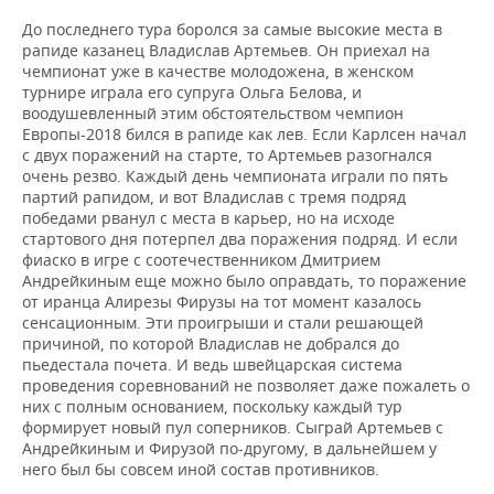
До последнего тура боролся за самые высокие места в
рапиде казанец Владислав Артемьев. Он приехал на
чемпионат уже в качестве молодожена, в женском
турнире играла его супруга Ольга Белова, и
воодушевленный этим обстоятельством чемпион
Европы-2018 бился в рапиде как лев. Если Карлсен начал
с двух поражений на старте, то Артемьев разогнался
очень резво. Каждый день чемпионата играли по пять
партий рапидом, и вот Владислав с тремя подряд
победами рванул с места в карьер, но на исходе
стартового дня потерпел два поражения подряд. И если
фиаско в игре с соотечественником Дмитрием
Андрейкиным еще можно было оправдать, то поражение
от иранца Алирезы Фирузы на тот момент казалось
сенсационным. Эти проигрыши и стали решающей
причиной, по которой Владислав не добрался до
пьедестала почета. И ведь швейцарская система
проведения соревнований не позволяет даже пожалеть о
них с полным основанием, поскольку каждый тур
формирует новый пул соперников. Сыграй Артемьев с
Андрейкиным и Фирузой по-другому, в дальнейшем у
него был бы совсем иной состав противников.