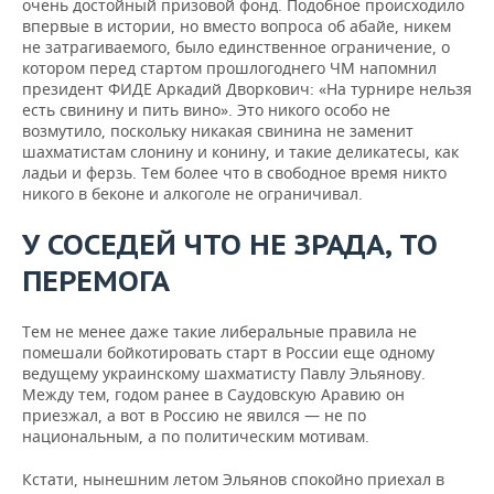
очень достойный призовой фонд. Подобное происходило
впервые в истории, но вместо вопроса об абайе, никем
не затрагиваемого, было единственное ограничение, о
котором перед стартом прошлогоднего ЧМ напомнил
президент ФИДЕ Аркадий Дворкович: «На турнире нельзя
есть свинину и пить вино». Это никого особо не
возмутило, поскольку никакая свинина не заменит
шахматистам слонину и конину, и такие деликатесы, как
ладьи и ферзь. Тем более что в свободное время никто
никого в беконе и алкоголе не ограничивал.
У СОСЕДЕЙ ЧТО НЕ ЗРАДА, ТО
ПЕРЕМОГА
Тем не менее даже такие либеральные правила не
помешали бойкотировать старт в России еще одному
ведущему украинскому шахматисту Павлу Эльянову.
Между тем, годом ранее в Саудовскую Аравию он
приезжал, а вот в Россию не явился — не по
национальным, а по политическим мотивам.
Кстати, нынешним летом Эльянов спокойно приехал в