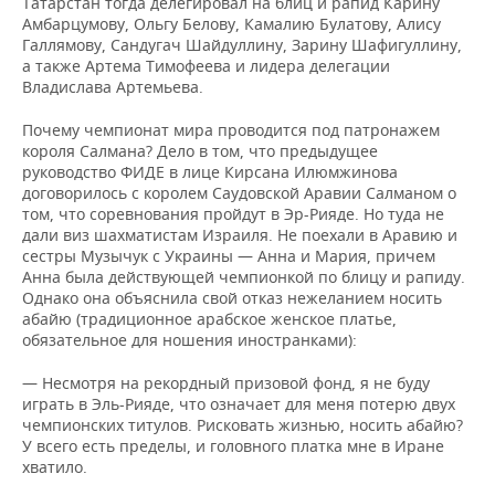
Татарстан тогда делегировал на блиц и рапид Карину
ВОДНЫЕ ВИДЫ СПОРТА
ОБРАЗОВАНИЕ
Амбарцумову, Ольгу Белову, Камалию Булатову, Алису
Галлямову, Сандугач Шайдуллину, Зарину Шафигуллину,
ХОККЕЙ С МЯЧОМ
ПРОИСШЕСТВИЯ
а также Артема Тимофеева и лидера делегации
Владислава Артемьева.
Почему чемпионат мира проводится под патронажем
короля Салмана? Дело в том, что предыдущее
руководство ФИДЕ в лице Кирсана Илюмжинова
договорилось с королем Саудовской Аравии Салманом о
том, что соревнования пройдут в Эр-Рияде. Но туда не
дали виз шахматистам Израиля. Не поехали в Аравию и
сестры Музычук с Украины — Анна и Мария, причем
Анна была действующей чемпионкой по блицу и рапиду.
Однако она объяснила свой отказ нежеланием носить
абайю (традиционное арабское женское платье,
обязательное для ношения иностранками):
— Несмотря на рекордный призовой фонд, я не буду
играть в Эль-Рияде, что означает для меня потерю двух
чемпионских титулов. Рисковать жизнью, носить абайю?
У всего есть пределы, и головного платка мне в Иране
хватило.