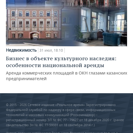
Недвижимость
31 июл, 18:10
Бизнес в объекте культурного наследия:
особенности национальной аренды
Аренда коммерческих площадей в ОКН глазами казанских
предпринимателей
© 2015 - 2026 Сетевое издание «Реальное время» Зарегистрировано
Федеральной службой по надзору в сфере связи, информационных
технологий и массовых коммуникаций (Роскомнадзор) –
регистрационный номер ЭЛ № ФС 77 - 79627 от 18 декабря 2020 г. (ранее
свидетельство Эл № ФС 77-59331 от 18 сентября 2014 г.)
Использование материалов Реального Времени разрешено только с