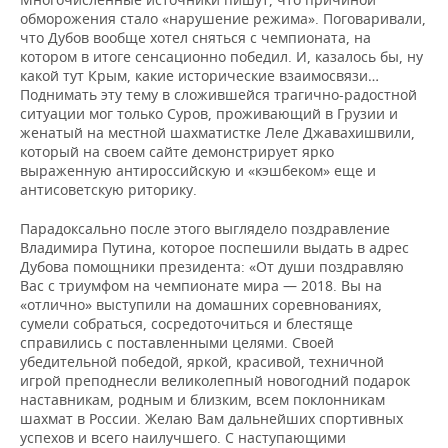
обморожения стало «нарушение режима». Поговаривали,
что Дубов вообще хотел сняться с чемпионата, на
котором в итоге сенсационно победил. И, казалось бы, ну
какой тут Крым, какие исторические взаимосвязи…
Поднимать эту тему в сложившейся трагично-радостной
ситуации мог только Суров, проживающий в Грузии и
женатый на местной шахматистке Леле Джавахишвили,
который на своем сайте демонстрирует ярко
выраженную антироссийскую и «кэшбеком» еще и
антисоветскую риторику.
Парадоксально после этого выглядело поздравление
Владимира Путина, которое поспешили выдать в адрес
Дубова помощники президента: «От души поздравляю
Вас с триумфом на чемпионате мира — 2018. Вы на
«отлично» выступили на домашних соревнованиях,
сумели собраться, сосредоточиться и блестяще
справились с поставленными целями. Своей
убедительной победой, яркой, красивой, техничной
игрой преподнесли великолепный новогодний подарок
наставникам, родным и близким, всем поклонникам
шахмат в России. Желаю Вам дальнейших спортивных
успехов и всего наилучшего. С наступающими