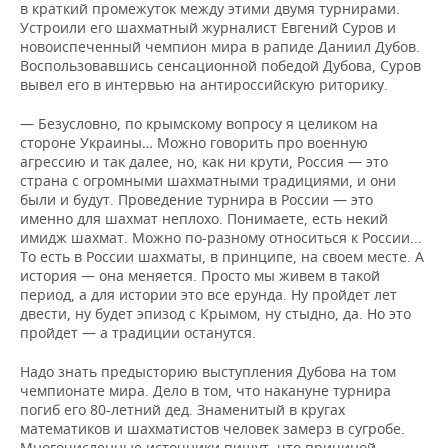
в краткий промежуток между этими двумя турнирами.
Устроили его шахматный журналист Евгений Суров и
новоиспеченный чемпион мира в рапиде Даниил Дубов.
Воспользовавшись сенсационной победой Дубова, Суров
вывел его в интервью на антироссийскую риторику.
— Безусловно, по крымскому вопросу я целиком на
стороне Украины… Можно говорить про военную
агрессию и так далее, но, как ни крути, Россия — это
страна с огромными шахматными традициями, и они
были и будут. Проведение турнира в России — это
именно для шахмат неплохо. Понимаете, есть некий
имидж шахмат. Можно по-разному относиться к России...
То есть в России шахматы, в принципе, на своем месте. А
история — она меняется. Просто мы живем в такой
период, а для истории это все ерунда. Ну пройдет лет
двести, ну будет эпизод с Крымом, ну стыдно, да. Но это
пройдет — а традиции останутся.
Надо знать предысторию выступления Дубова на том
чемпионате мира. Дело в том, что накануне турнира
погиб его 80-летний дед. Знаменитый в кругах
математиков и шахматистов человек замерз в сугробе.
Многочисленные источники пишут, что причиной