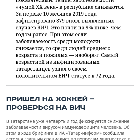
показателями: темпы заболеваемости
НЕФТЕХИМИЯ
«чумой XX века» в республике снижаются.
РОЗНИЧНАЯ ТОРГОВЛЯ
НОВОСТИ ТЕХНОЛОГИЙ
МЕРОПРИЯТИЯ
За первые 10 месяцев 2019 года
НЕФТЬ
зафиксировано 879 вновь выявленных
ТРАНСПОРТ
IT
НОВОСТИ МЕРОПРИЯТИЙ
СПОРТ
случаев ВИЧ. Это почти на 9% ниже, чем
ОПК
годом ранее. При этом если
УСЛУГИ
МЕДИА
ВЫЕЗДНАЯ РЕДАКЦИЯ
НОВОСТИ СПОРТА
ОБЩЕСТВО
заболеваемость среди молодежи
ЭНЕРГЕТИКА
снижается, то среди людей среднего
ТЕЛЕКОММУНИКАЦИИ
БИЗНЕС-БРАНЧИ
ФУТБОЛ
НОВОСТИ ОБЩЕСТВА
возраста и пожилых — наоборот. Самый
ФОТОГАЛЕРЕЯ
возрастной из инфицированных
татарстанцев узнал о своем
ONLINE-КОНФЕРЕНЦИИ
ХОККЕЙ
ВЛАСТЬ
СЮЖЕТЫ
положительном ВИЧ-статусе в 72 года.
ОТКРЫТАЯ ЛЕКЦИЯ
БАСКЕТБОЛ
ИНФРАСТРУКТУРА
СПРАВОЧНИК
ВОЛЕЙБОЛ
ИСТОРИЯ
СПИСОК ПЕРСОН
ПОЛНАЯ ВЕРСИЯ
ПРИШЕЛ НА ХОККЕЙ —
ПРОВЕРЬСЯ НА ВИЧ
КИБЕРСПОРТ
КУЛЬТУРА
СПИСОК КОМПАНИЙ
В Татарстане уже четвертый год фиксируется снижение
ФИГУРНОЕ КАТАНИЕ
МЕДИЦИНА
заболеваемости вирусом иммунодефицита человека. Об
этом в ходе брифинга в ИА «Татар-информ» сообщила
сегодня главный специалист по вопросам диагностики и