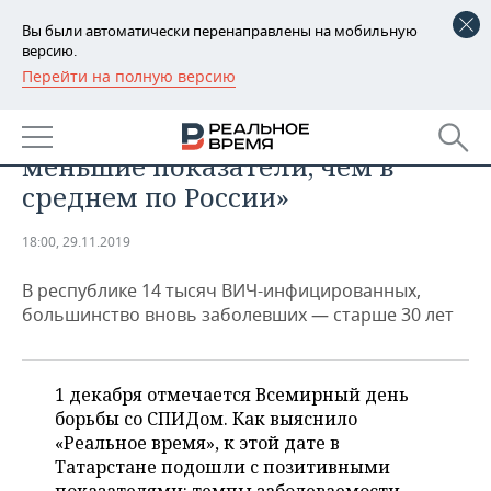
Вы были автоматически перенаправлены на мобильную
версию.
Перейти на полную версию
РЕГИОНЫ
ОБЩЕСТВО
«ВИЧ в Татарстане имеет вдвое
БАШКОРТОСТАН
НОВОСТИ
меньшие показатели, чем в
ТАТАРСТАН
АНАЛИТИКА
среднем по России»
УДМУРТИЯ
НОВОСТИ АНАЛИТИКИ
ЭКОНОМИКА
18:00, 29.11.2019
ДЕКЛАРАЦИИ О ДОХОДАХ
НОВОСТИ ЭКОНОМИКИ
ПРОМЫШЛЕННОСТЬ
В республике 14 тысяч ВИЧ-инфицированных,
большинство вновь заболевших — старше 30 лет
КОРОЛИ ГОСЗАКАЗА ПФО
ФИНАНСЫ
НОВОСТИ
НЕДВИЖИМОСТЬ
ПРОМЫШЛЕННОСТИ
ВУЗЫ ТАТАРСТАНА
БАНКИ
НОВОСТИ НЕДВИЖИМОСТИ
АВТО
1 декабря отмечается Всемирный день
АГРОПРОМ
борьбы со СПИДом. Как выяснило
КОМУ ПРИНАДЛЕЖАТ
БЮДЖЕТ
НОВОСТИ АВТО
БИЗНЕС
«Реальное время», к этой дате в
ТОРГОВЫЕ ЦЕНТРЫ
МАШИНОСТРОЕНИЕ
ТАТАРСТАНА
Татарстане подошли с позитивными
ИНВЕСТИЦИИ
НОВОСТИ БИЗНЕСА
ТЕХНОЛОГИИ