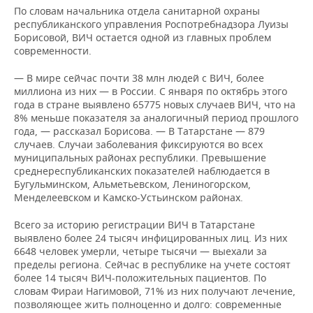
По словам начальника отдела санитарной охраны
республиканского управления Роспотребнадзора Луизы
Борисовой, ВИЧ остается одной из главных проблем
современности.
— В мире сейчас почти 38 млн людей с ВИЧ, более
миллиона из них — в России. С января по октябрь этого
года в стране выявлено 65775 новых случаев ВИЧ, что на
8% меньше показателя за аналогичный период прошлого
года, — рассказал Борисова. — В Татарстане — 879
случаев. Случаи заболевания фиксируются во всех
муниципальных районах республики. Превышение
среднереспубликанских показателей наблюдается в
Бугульминском, Альметьевском, Лениногорском,
Менделеевском и Камско-Устьинском районах.
Всего за историю регистрации ВИЧ в Татарстане
выявлено более 24 тысяч инфицированных лиц. Из них
6648 человек умерли, четыре тысячи — выехали за
пределы региона. Сейчас в республике на учете состоят
более 14 тысяч ВИЧ-положительных пациентов. По
словам Фираи Нагимовой, 71% из них получают лечение,
позволяющее жить полноценно и долго: современные