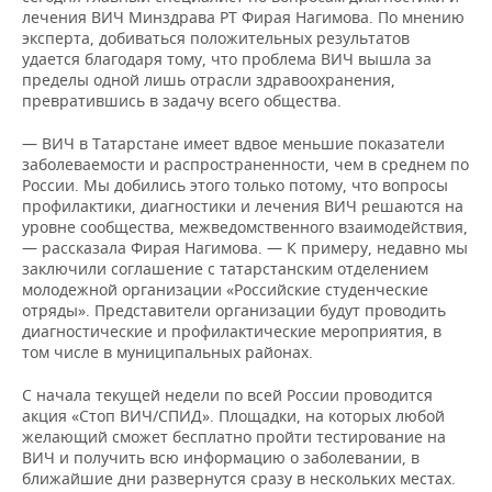
ВОДНЫЕ ВИДЫ СПОРТА
ОБРАЗОВАНИЕ
лечения ВИЧ Минздрава РТ Фирая Нагимова. По мнению
эксперта, добиваться положительных результатов
ХОККЕЙ С МЯЧОМ
ПРОИСШЕСТВИЯ
удается благодаря тому, что проблема ВИЧ вышла за
пределы одной лишь отрасли здравоохранения,
превратившись в задачу всего общества.
— ВИЧ в Татарстане имеет вдвое меньшие показатели
заболеваемости и распространенности, чем в среднем по
России. Мы добились этого только потому, что вопросы
профилактики, диагностики и лечения ВИЧ решаются на
уровне сообщества, межведомственного взаимодействия,
— рассказала Фирая Нагимова. — К примеру, недавно мы
заключили соглашение с татарстанским отделением
молодежной организации «Российские студенческие
отряды». Представители организации будут проводить
диагностические и профилактические мероприятия, в
том числе в муниципальных районах.
С начала текущей недели по всей России проводится
акция «Стоп ВИЧ/СПИД». Площадки, на которых любой
желающий сможет бесплатно пройти тестирование на
ВИЧ и получить всю информацию о заболевании, в
ближайшие дни развернутся сразу в нескольких местах.