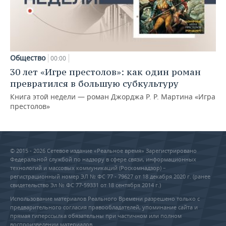
Общество
00:00
30 лет «Игре престолов»: как один роман
превратился в большую субкультуру
Книга этой недели — роман Джорджа Р. Р. Мартина «Игра
престолов»
© 2015 - 2026 Сетевое издание «Реальное время» Зарегистрировано
Федеральной службой по надзору в сфере связи, информационных
технологий и массовых коммуникаций (Роскомнадзор) –
регистрационный номер ЭЛ № ФС 77 - 79627 от 18 декабря 2020 г. (ранее
свидетельство Эл № ФС 77-59331 от 18 сентября 2014 г.)
Использование материалов Реального Времени разрешено только с
предварительного согласия правообладателей, упоминание сайта и
прямая гиперссылка обязательны при частичном или полном
воспроизведении материалов.