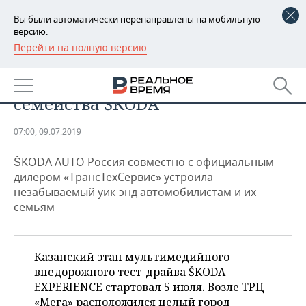
Вы были автоматически перенаправлены на мобильную
версию.
Перейти на полную версию
РЕГИОНЫ
АВТО
Семейный праздник от
БАШКОРТОСТАН
НОВОСТИ
семейства ŠKODA
ТАТАРСТАН
АНАЛИТИКА
07:00, 09.07.2019
УДМУРТИЯ
НОВОСТИ АНАЛИТИКИ
ЭКОНОМИКА
ŠKODA AUTO Россия совместно с официальным
ДЕКЛАРАЦИИ О ДОХОДАХ
НОВОСТИ ЭКОНОМИКИ
ПРОМЫШЛЕННОСТЬ
дилером «ТрансТехСервис» устроила
незабываемый уик-энд автомобилистам и их
КОРОЛИ ГОСЗАКАЗА ПФО
ФИНАНСЫ
НОВОСТИ
НЕДВИЖИМОСТЬ
семьям
ПРОМЫШЛЕННОСТИ
ВУЗЫ ТАТАРСТАНА
БАНКИ
НОВОСТИ НЕДВИЖИМОСТИ
АВТО
АГРОПРОМ
Казанский этап мультимедийного
КОМУ ПРИНАДЛЕЖАТ
БЮДЖЕТ
НОВОСТИ АВТО
БИЗНЕС
внедорожного тест-драйва ŠKODA
ТОРГОВЫЕ ЦЕНТРЫ
МАШИНОСТРОЕНИЕ
EXPERIENCE стартовал 5 июля. Возле ТРЦ
ТАТАРСТАНА
ИНВЕСТИЦИИ
НОВОСТИ БИЗНЕСА
ТЕХНОЛОГИИ
«Мега» расположился целый город