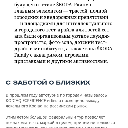
НЕФТЕХИМИЯ
будущего в стиле ŠKODA. Рядом с
РОЗНИЧНАЯ ТОРГОВЛЯ
НОВОСТИ ТЕХНОЛОГИЙ
главным элементом — трассой, полной
МЕРОПРИЯТИЯ
НЕФТЬ
городских и внедорожных препятствий
— и площадками для интеллектуального
ТРАНСПОРТ
IT
НОВОСТИ МЕРОПРИЯТИЙ
СПОРТ
ОПК
и городского тест-драйва для гостей сет-
апа были организованы уютное лаундж-
УСЛУГИ
МЕДИА
ВЫЕЗДНАЯ РЕДАКЦИЯ
НОВОСТИ СПОРТА
ОБЩЕСТВО
ЭНЕРГЕТИКА
пространство, фото-зона, детский тест-
драйв и минибатуты, а также зона ŠKODA
ТЕЛЕКОММУНИКАЦИИ
БИЗНЕС-БРАНЧИ
ФУТБОЛ
НОВОСТИ ОБЩЕСТВА
ФОТОГАЛЕРЕЯ
Family с аквагримом, игровыми
приставками и другими активностями.
ONLINE-КОНФЕРЕНЦИИ
ХОККЕЙ
ВЛАСТЬ
СЮЖЕТЫ
ОТКРЫТАЯ ЛЕКЦИЯ
БАСКЕТБОЛ
ИНФРАСТРУКТУРА
СПРАВОЧНИК
С ЗАБОТОЙ О БЛИЗКИХ
ВОЛЕЙБОЛ
ИСТОРИЯ
СПИСОК ПЕРСОН
ПОЛНАЯ ВЕРСИЯ
В прошлом году автотурне по городам называлось
KODIAQ EXPERIENCE и было посвящено выходу
КИБЕРСПОРТ
КУЛЬТУРА
СПИСОК КОМПАНИЙ
локального Kodiaq на российский рынок.
ФИГУРНОЕ КАТАНИЕ
МЕДИЦИНА
Этим летом большой федеральный тур позволяет
познакомиться с маркой в целом, причем не только со
всеми моделями, включая спецверсии, но и самой