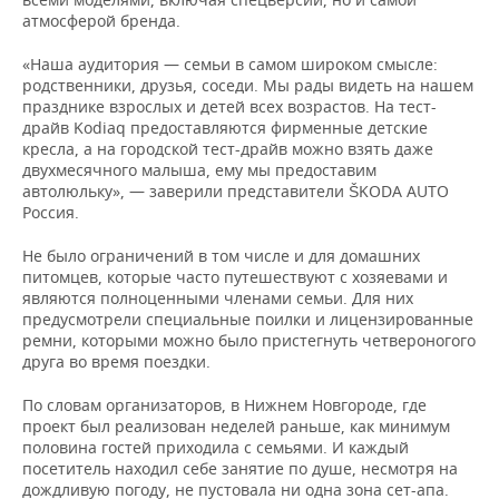
ВОДНЫЕ ВИДЫ СПОРТА
ОБРАЗОВАНИЕ
атмосферой бренда.
ХОККЕЙ С МЯЧОМ
ПРОИСШЕСТВИЯ
«Наша аудитория — семьи в самом широком смысле:
родственники, друзья, соседи. Мы рады видеть на нашем
празднике взрослых и детей всех возрастов. На тест-
драйв Kodiaq предоставляются фирменные детские
кресла, а на городской тест-драйв можно взять даже
двухмесячного малыша, ему мы предоставим
автолюльку», — заверили представители ŠKODA AUTO
Россия.
Не было ограничений в том числе и для домашних
питомцев, которые часто путешествуют с хозяевами и
являются полноценными членами семьи. Для них
предусмотрели специальные поилки и лицензированные
ремни, которыми можно было пристегнуть четвероногого
друга во время поездки.
По словам организаторов, в Нижнем Новгороде, где
проект был реализован неделей раньше, как минимум
половина гостей приходила с семьями. И каждый
посетитель находил себе занятие по душе, несмотря на
дождливую погоду, не пустовала ни одна зона сет-апа.