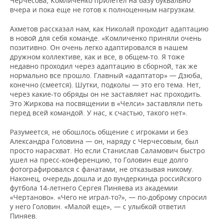
Черчесова, Комличенко прилетел на базу буквально
вчера и пока еще не готов к полноценным нагрузкам.
Ахметов рассказал нам, как Николай проходит адаптацию
в новой для себя команде. «Комличенко приняли очень
позитивно. Он очень легко адаптировался в нашем
дружном коллективе, как и все, в общем-то. Я тоже
недавно проходил через адаптацию в сборной, так же
нормально все прошло. Главный «адаптатор» — Дзюба,
конечно (смеется). Шутки, подколы — это его тема. Нет,
через какие-то обряды он не заставляет нас проходить.
Это Жиркова на посвящении в «Челси» заставляли петь
перед всей командой. У нас, к счастью, такого нет».
Разумеется, не обошлось общение с игроками и без
Александра Головина — он, наряду с Черчесовым, был
просто нарасхват. Но если Станислав Саламович быстро
ушел на пресс-конференцию, то Головин еще долго
фотографировался с фанатами, не отказывая никому.
Наконец, очередь дошла и до вундеркинда российского
футбола 14-летнего Сергея Пиняева из академии
«Чертаново». «Чего не играл-то?», — по-доброму спросил
у него Головин. «Малой еще», — с улыбкой ответил
Пиняев.