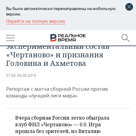
Вы были автоматически перенаправлены на мобильную
версию.
Перейти на полную версию
РЕГИОНЫ
СПОРТ
Три часа дороги,
БАШКОРТОСТАН
НОВОСТИ
экспериментальный состав
ТАТАРСТАН
АНАЛИТИКА
«Чертаново» и признания
Головина и Ахметова
УДМУРТИЯ
НОВОСТИ АНАЛИТИКИ
ЭКОНОМИКА
07:00, 04.06.2019
ДЕКЛАРАЦИИ О ДОХОДАХ
НОВОСТИ ЭКОНОМИКИ
ПРОМЫШЛЕННОСТЬ
Репортаж с матча сборной России против
КОРОЛИ ГОСЗАКАЗА ПФО
ФИНАНСЫ
НОВОСТИ
НЕДВИЖИМОСТЬ
команды «лучшей лиги мира»
ПРОМЫШЛЕННОСТИ
ВУЗЫ ТАТАРСТАНА
БАНКИ
НОВОСТИ НЕДВИЖИМОСТИ
АВТО
АГРОПРОМ
Вчера сборная России легко обыграла
КОМУ ПРИНАДЛЕЖАТ
БЮДЖЕТ
НОВОСТИ АВТО
БИЗНЕС
ТОРГОВЫЕ ЦЕНТРЫ
МАШИНОСТРОЕНИЕ
клуб ФНЛ «Чертаново» — 6:0. Игра
ТАТАРСТАНА
прошла без зрителей, но Виталию
ИНВЕСТИЦИИ
НОВОСТИ БИЗНЕСА
ТЕХНОЛОГИИ