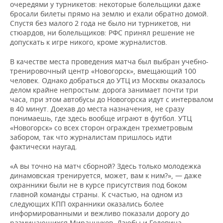
ВОДНЫЕ ВИДЫ СПОРТА
ОБРАЗОВАНИЕ
очередями у турникетов: некоторые болельщики даже
бросали билеты прямо на землю и ехали обратно домой.
Спустя без малого 2 года не было ни турникетов, ни
ХОККЕЙ С МЯЧОМ
ПРОИСШЕСТВИЯ
стюардов, ни болельщиков: РФС принял решение не
допускать к игре никого, кроме журналистов.
В качестве места проведения матча был выбран учебно-
тренировочный центр «Новогорск», вмещающий 100
человек. Однако добраться до УТЦ из Москвы оказалось
делом крайне непростым: дорога занимает почти три
часа, при этом автобусы до Новогорска идут с интервалом
в 40 минут. Доехав до места назначения, не сразу
понимаешь, где здесь вообще играют в футбол. УТЦ
«Новогорск» со всех сторон огражден трехметровым
забором, так что журналистам пришлось идти
фактически наугад.
«А вы точно на матч сборной? Здесь только молодежка
динамовская тренируется, может, вам к ним?», — даже
охранники были не в курсе присутствия под боком
главной команды страны. К счастью, на одном из
следующих КПП охранники оказались более
информированными и вежливо показали дорогу до
разминающихся Миранчуков, Дзюбы и Головина.