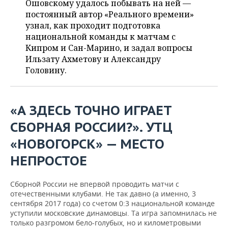
Ошовскому удалось побывать на ней —
НЕФТЕХИМИЯ
постоянный автор «Реального времени»
РОЗНИЧНАЯ ТОРГОВЛЯ
НОВОСТИ ТЕХНОЛОГИЙ
МЕРОПРИЯТИЯ
узнал, как проходит подготовка
НЕФТЬ
национальной команды к матчам с
ТРАНСПОРТ
IT
НОВОСТИ МЕРОПРИЯТИЙ
СПОРТ
Кипром и Сан-Марино, и задал вопросы
ОПК
Ильзату Ахметову и Александру
УСЛУГИ
МЕДИА
ВЫЕЗДНАЯ РЕДАКЦИЯ
НОВОСТИ СПОРТА
ОБЩЕСТВО
Головину.
ЭНЕРГЕТИКА
ТЕЛЕКОММУНИКАЦИИ
БИЗНЕС-БРАНЧИ
ФУТБОЛ
НОВОСТИ ОБЩЕСТВА
ФОТОГАЛЕРЕЯ
«А ЗДЕСЬ ТОЧНО ИГРАЕТ
ONLINE-КОНФЕРЕНЦИИ
ХОККЕЙ
ВЛАСТЬ
СЮЖЕТЫ
СБОРНАЯ РОССИИ?». УТЦ
ОТКРЫТАЯ ЛЕКЦИЯ
БАСКЕТБОЛ
ИНФРАСТРУКТУРА
СПРАВОЧНИК
«НОВОГОРСК» — МЕСТО
НЕПРОСТОЕ
ВОЛЕЙБОЛ
ИСТОРИЯ
СПИСОК ПЕРСОН
ПОЛНАЯ ВЕРСИЯ
КИБЕРСПОРТ
КУЛЬТУРА
СПИСОК КОМПАНИЙ
Сборной России не впервой проводить матчи с
отечественными клубами. Не так давно (а именно, 3
сентября 2017 года) со счетом 0:3 национальной команде
ФИГУРНОЕ КАТАНИЕ
МЕДИЦИНА
уступили московские динамовцы. Та игра запомнилась не
только разгромом бело-голубых, но и километровыми