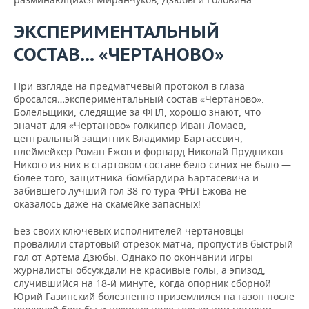
ЭКСПЕРИМЕНТАЛЬНЫЙ
СОСТАВ… «ЧЕРТАНОВО»
При взгляде на предматчевый протокол в глаза
бросался…экспериментальный состав «Чертаново».
Болельщики, следящие за ФНЛ, хорошо знают, что
значат для «Чертаново» голкипер Иван Ломаев,
центральный защитник Владимир Бартасевич,
плеймейкер Роман Ежов и форвард Николай Прудников.
Никого из них в стартовом составе бело-синих не было —
более того, защитника-бомбардира Бартасевича и
забившего лучший гол 38-го тура ФНЛ Ежова не
оказалось даже на скамейке запасных!
Без своих ключевых исполнителей чертановцы
провалили стартовый отрезок матча, пропустив быстрый
гол от Артема Дзюбы. Однако по окончании игры
журналисты обсуждали не красивые голы, а эпизод,
случившийся на 18-й минуте, когда опорник сборной
Юрий Газинский болезненно приземлился на газон после