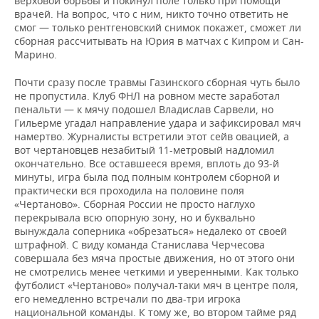
верховой борьбы и покинул поле только при помощи
врачей. На вопрос, что с ним, никто точно ответить не
смог — только рентгеновский снимок покажет, сможет ли
сборная рассчитывать на Юрия в матчах с Кипром и Сан-
Марино.
Почти сразу после травмы Газинского сборная чуть было
не пропустила. Клуб ФНЛ на ровном месте заработал
пенальти — к мячу подошел Владислав Сарвели, но
Гильерме угадал направление удара и зафиксировал мяч
намертво. Журналисты встретили этот сейв овацией, а
вот чертановцев незабитый 11-метровый надломил
окончательно. Все оставшееся время, вплоть до 93-й
минуты, игра была под полным контролем сборной и
практически вся проходила на половине поля
«Чертаново». Сборная России не просто наглухо
перекрывала всю опорную зону, но и буквально
вынуждала соперника «обрезаться» недалеко от своей
штрафной. С виду команда Станислава Черчесова
совершала без мяча простые движения, но от этого они
не смотрелись менее четкими и уверенными. Как только
футболист «Чертаново» получал-таки мяч в центре поля,
его немедленно встречали по два-три игрока
национальной команды. К тому же, во втором тайме ряд