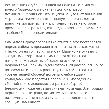
Воспитанник «Рубина» вышел на поле на 18-й минуте
вместо Газинского и поначалу допускал массу
позиционных ошибок. Это не ускользнуло и от внимания
Черчесова: «Ахметов вышел вынужденно и какое-то
время не мог влиться в игру. Только через некоторое
время начал играть так, как надо. В официальном матче
это было бы непозволительно».
Сам Ильзат сразу после матча отметил, что постарается
впредь избегать провалов в отдельных отрезках матча.
«Несмотря на то, что Кипр и Сан-Марино не считаются
звездными сборными, к ним нельзя относиться
вальяжно. Мы должны абсолютно исключить
недонастрой. Если мы будем готовиться расслабленно, то
во время матчей есть риск не успеть собраться. На
уровне первой сборной встречи с небольшими
командами мне предстоят впервые. В молодежной
сборной как-то доводилось играть со сборной
Белоруссии, тоже не самая сильная команда. Все прошло
нормально, выиграли, по-моему, 6:1. Но меня те
воспоминания ни в коем случае не расхолаживают», —
сообщил нам Ильзат.