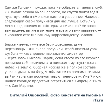
Сам же Головин, похоже, пока не собирается менять клуб.
«В начале сезона было непросто, но спустя почти год я
чувствую себя в «Монако» намного увереннее. Надеюсь,
следующий сезон получится для нас лучше. Есть ли у
меня предложения от «Интера» и «Милана»? Не знаю,
вам виднее, вы же в интернете все это вычитываете», —
с иронией ответил вашему корреспонденту Головин.
Ближе к вечеру уже все были довольны, даже
чертановцы. Они вчера получили незабываемый урок
футбола — как справедливо заметил директор
«Чертаново» Николай Ларин, если кто-то из его игроков
возомнил себя великим, это поможет ему спуститься с
небес на землю. Сборная России же в полном составе
ушла отдыхать на базу, чтобы затем со свежими силами
выйти на легкую послематчевую тренировку. Уже 7 июня
нашей команде предстоит встретиться с Кипром, а 11-го
— с Сан-Марино.
Виталий Ошовский, фото Константина Рыбина /
rfs.ru