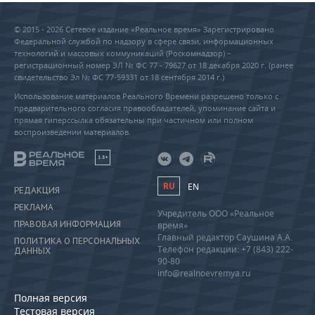
© 2015 - 2026 Сетевое издание «Реальное время» Зарегистрировано
Федеральной службой по надзору в сфере связи, информационных
технологий и массовых коммуникаций (Роскомнадзор) –
регистрационный номер ЭЛ № ФС 77 - 79627 от 18 декабря 2020 г. (ранее
свидетельство Эл № ФС 77-59331 от 18 сентября 2014 г.)
Использование материалов Реального Времени разрешено только с
предварительного согласия правообладателей, упоминание сайта и
прямая гиперссылка обязательны при частичном или полном
воспроизведении материалов.
18+
RU
EN
РЕДАКЦИЯ
РЕКЛАМА
Учредитель ООО «Реальное
ПРАВОВАЯ ИНФОРМАЦИЯ
время»
Главный редактор Саушина А.А.
ПОЛИТИКА О ПЕРСОНАЛЬНЫХ
Телефон редакции: +7 (843) 222-
ДАННЫХ
90-80
info@realnoevremya.ru
Полная версия
Тестовая версия