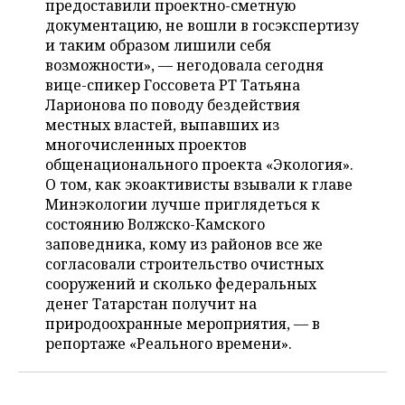
предоставили проектно-сметную
НЕФТЕХИМИЯ
документацию, не вошли в госэкспертизу
РОЗНИЧНАЯ ТОРГОВЛЯ
НОВОСТИ ТЕХНОЛОГИЙ
МЕРОПРИЯТИЯ
и таким образом лишили себя
НЕФТЬ
возможности», — негодовала сегодня
ТРАНСПОРТ
IT
НОВОСТИ МЕРОПРИЯТИЙ
СПОРТ
вице-спикер Госсовета РТ Татьяна
ОПК
Ларионова по поводу бездействия
УСЛУГИ
МЕДИА
ВЫЕЗДНАЯ РЕДАКЦИЯ
НОВОСТИ СПОРТА
ОБЩЕСТВО
местных властей, выпавших из
ЭНЕРГЕТИКА
многочисленных проектов
ТЕЛЕКОММУНИКАЦИИ
БИЗНЕС-БРАНЧИ
ФУТБОЛ
НОВОСТИ ОБЩЕСТВА
ФОТОГАЛЕРЕЯ
общенационального проекта «Экология».
О том, как экоактивисты взывали к главе
ONLINE-КОНФЕРЕНЦИИ
ХОККЕЙ
ВЛАСТЬ
СЮЖЕТЫ
Минэкологии лучше приглядеться к
состоянию Волжско-Камского
ОТКРЫТАЯ ЛЕКЦИЯ
БАСКЕТБОЛ
ИНФРАСТРУКТУРА
СПРАВОЧНИК
заповедника, кому из районов все же
согласовали строительство очистных
ВОЛЕЙБОЛ
ИСТОРИЯ
СПИСОК ПЕРСОН
сооружений и сколько федеральных
ПОЛНАЯ ВЕРСИЯ
денег Татарстан получит на
природоохранные мероприятия, — в
КИБЕРСПОРТ
КУЛЬТУРА
СПИСОК КОМПАНИЙ
репортаже «Реального времени».
ФИГУРНОЕ КАТАНИЕ
МЕДИЦИНА