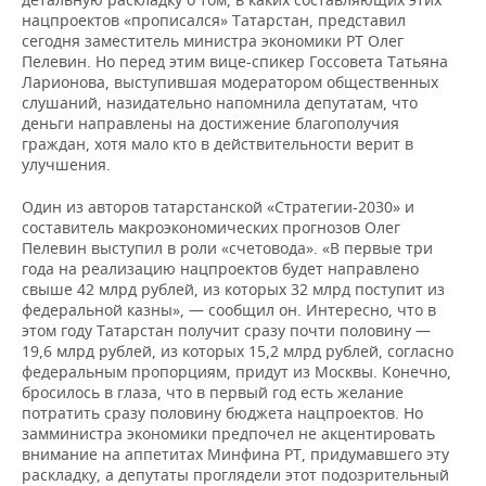
нацпроектов «прописался» Татарстан, представил
сегодня заместитель министра экономики РТ Олег
Пелевин. Но перед этим вице-спикер Госсовета Татьяна
Ларионова, выступившая модератором общественных
слушаний, назидательно напомнила депутатам, что
деньги направлены на достижение благополучия
граждан, хотя мало кто в действительности верит в
улучшения.
Один из авторов татарстанской «Стратегии-2030» и
составитель макроэкономических прогнозов Олег
Пелевин выступил в роли «счетовода». «В первые три
года на реализацию нацпроектов будет направлено
свыше 42 млрд рублей, из которых 32 млрд поступит из
федеральной казны», — сообщил он. Интересно, что в
этом году Татарстан получит сразу почти половину —
19,6 млрд рублей, из которых 15,2 млрд рублей, согласно
федеральным пропорциям, придут из Москвы. Конечно,
бросилось в глаза, что в первый год есть желание
потратить сразу половину бюджета нацпроектов. Но
замминистра экономики предпочел не акцентировать
внимание на аппетитах Минфина РТ, придумавшего эту
раскладку, а депутаты проглядели этот подозрительный