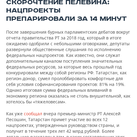
ВОДНЫЕ ВИДЫ СПОРТА
ОБРАЗОВАНИЕ
СКОРОЧТЕНИЕ ПЕЛЕВИНА:
НАЦПРОЕКТЫ
ХОККЕЙ С МЯЧОМ
ПРОИСШЕСТВИЯ
ПРЕПАРИРОВАЛИ ЗА 14 МИНУТ
После завершения бурных парламентских дебатов вокруг
отчета правительства РТ за 2018 год, который в итоге
ожидаемо одобрили с небольшими оговорками, депутаты
развернули общественные слушания по исполнению
федеральных нацпроектов. Как известно, они служат
дополнительным каналом поступления значительных
федеральных ресурсов, за которые весь прошлый год
конкурировали между собой регионы РФ. Татарстан, как
регион-донор, сумел пролоббировать комфортные для
себя условия софинансирования проектов: 81% на 19%.
Однако итоговая сумма федеральных вливаний в
экономику региона оказалась не столь внушительной, как
хотелось бы «тяжеловесам».
Как уже
сообщал
вчера премьер-министр РТ Алексей
Песошин, Татарстан примет участие во всех 12
нацпроектах, утвержденных руководством страны, и
получит в течение трех лет 42 млрд рублей. Более
детальную раскладку о том, в каких составляющих этих