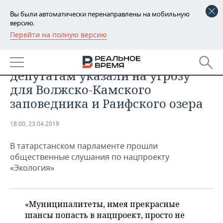
Вы были автоматически перенаправлены на мобильную
версию.
Перейти на полную версию
РЕГИОНЫ
ЭКОНОМИКА
В шаге от экокатастрофы:
БАШКОРТОСТАН
НОВОСТИ
депутатам указали на угрозу
ТАТАРСТАН
АНАЛИТИКА
для Волжско-Камского
заповедника и Раифского озера
УДМУРТИЯ
НОВОСТИ АНАЛИТИКИ
ЭКОНОМИКА
18:00, 23.04.2019
ДЕКЛАРАЦИИ О ДОХОДАХ
НОВОСТИ ЭКОНОМИКИ
ПРОМЫШЛЕННОСТЬ
В татарстанском парламенте прошли
КОРОЛИ ГОСЗАКАЗА ПФО
ФИНАНСЫ
НОВОСТИ
НЕДВИЖИМОСТЬ
общественные слушания по нацпроекту
ПРОМЫШЛЕННОСТИ
«Экология»
ВУЗЫ ТАТАРСТАНА
БАНКИ
НОВОСТИ НЕДВИЖИМОСТИ
АВТО
АГРОПРОМ
КОМУ ПРИНАДЛЕЖАТ
БЮДЖЕТ
НОВОСТИ АВТО
БИЗНЕС
ТОРГОВЫЕ ЦЕНТРЫ
МАШИНОСТРОЕНИЕ
«Муниципалитеты, имея прекрасные
ТАТАРСТАНА
шансы попасть в нацпроект, просто не
ИНВЕСТИЦИИ
НОВОСТИ БИЗНЕСА
ТЕХНОЛОГИИ