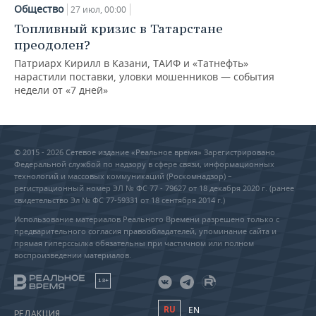
Общество
27 июл, 00:00
Топливный кризис в Татарстане
преодолен?
Патриарх Кирилл в Казани, ТАИФ и «Татнефть»
нарастили поставки, уловки мошенников — события
недели от «7 дней»
© 2015 - 2026 Сетевое издание «Реальное время» Зарегистрировано
Федеральной службой по надзору в сфере связи, информационных
технологий и массовых коммуникаций (Роскомнадзор) –
регистрационный номер ЭЛ № ФС 77 - 79627 от 18 декабря 2020 г. (ранее
свидетельство Эл № ФС 77-59331 от 18 сентября 2014 г.)
Использование материалов Реального Времени разрешено только с
предварительного согласия правообладателей, упоминание сайта и
прямая гиперссылка обязательны при частичном или полном
воспроизведении материалов.
18+
RU
EN
РЕДАКЦИЯ