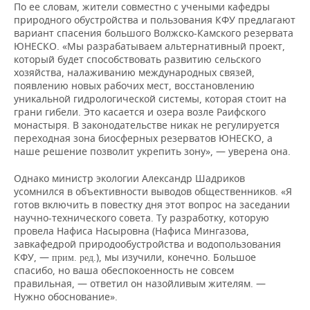
По ее словам, жители совместно с учеными кафедры
природного обустройства и пользования КФУ предлагают
вариант спасения большого Волжско-Камского резервата
ЮНЕСКО. «Мы разрабатываем альтернативный проект,
который будет способствовать развитию сельского
хозяйства, налаживанию международных связей,
появлению новых рабочих мест, восстановлению
уникальной гидрологической системы, которая стоит на
грани гибели. Это касается и озера возле Раифского
монастыря. В законодательстве никак не регулируется
переходная зона биосферных резерватов ЮНЕСКО, а
наше решение позволит укрепить зону», — уверена она.
Однако министр экологии Александр Шадриков
усомнился в объективности выводов общественников. «Я
готов включить в повестку дня этот вопрос на заседании
научно-технического совета. Ту разработку, которую
провела Нафиса Насыровна (Нафиса Мингазова,
завкафедрой природообустройства и водопользования
КФУ, —
), мы изучили, конечно. Большое
прим. ред.
спасибо, но ваша обеспокоенность не совсем
правильная, — ответил он назойливым жителям. —
Нужно обоснование».