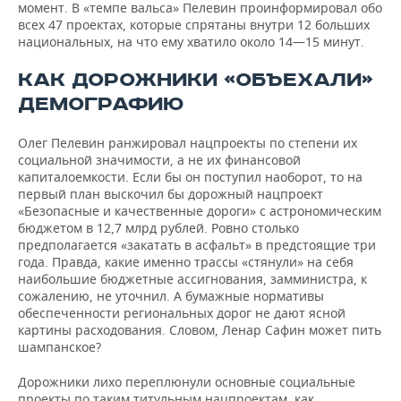
момент. В «темпе вальса» Пелевин проинформировал обо
всех 47 проектах, которые спрятаны внутри 12 больших
национальных, на что ему хватило около 14—15 минут.
КАК ДОРОЖНИКИ «ОБЪЕХАЛИ»
ДЕМОГРАФИЮ
Олег Пелевин ранжировал нацпроекты по степени их
социальной значимости, а не их финансовой
капиталоемкости. Если бы он поступил наоборот, то на
первый план выскочил бы дорожный нацпроект
«Безопасные и качественные дороги» с астрономическим
бюджетом в 12,7 млрд рублей. Ровно столько
предполагается «закатать в асфальт» в предстоящие три
года. Правда, какие именно трассы «стянули» на себя
наибольшие бюджетные ассигнования, замминистра, к
сожалению, не уточнил. А бумажные нормативы
обеспеченности региональных дорог не дают ясной
картины расходования. Словом, Ленар Сафин может пить
шампанское?
Дорожники лихо переплюнули основные социальные
проекты по таким титульным нацпроектам, как