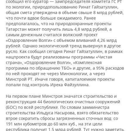
сообщил его куратор — зампредседателя комитета ГС РТ
по экологии, природопользованию Ринат Гайзатуллин,
общая смета утверждена в объеме свыше 8 млрд рублей,
что почти вдвое больше ожидаемого. Ранее
предполагалось, что на природоохранные проекты
Татарстан может получить лишь 4,8 млрд рублей, а
самым денежным считался волжский проект
«Оздоровление Волги» с объемом вливаний 4,26 млрд
рублей. Однако экологический тренд вывернул в другое
русло. Как сообщил сегодня Ринат Гайзатуллин, в рамках
нацпроекта будут реализованы программы «Чистая
страна», «Оздоровление Волги», «Комплексная
программа по обращению ТБО» и другие, а 95% расходов
по ней проходят не через Минэкологии, а через
Минстрой РТ. Иначе говоря, капиталоемкие проекты
попали под контроль Ирека Файзуллина.
На первом плане Минстроя значатся строительство и
реконструкция 44 биологических очистных сооружений
(БОС) по всей республике. По словам замминистра
строительства Ильдуса Насырова, взято обязательство
втрое сократить сбросы загрязненных сточных вод: со
191 млн кубометров до 60 млн куб., на эти цели
республика получит 1,5 млрд рублей. Тут нужно заметить,