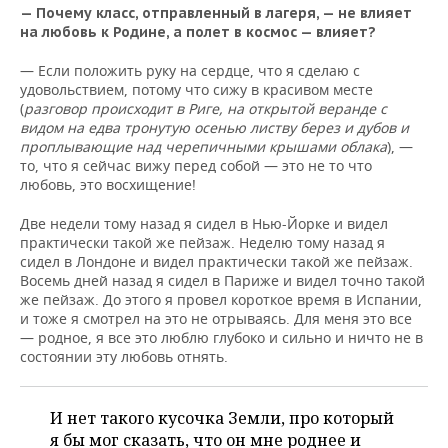
— Почему класс, отправленный в лагеря, — не влияет
на любовь к Родине, а полет в космос — влияет?
— Если положить руку на сердце, что я сделаю с
удовольствием, потому что сижу в красивом месте
(
разговор происходит в Риге, на открытой веранде с
видом на едва тронутую осенью листву берез и дубов и
проплывающие над черепичными крышами облака
), —
то, что я сейчас вижу перед собой — это не то что
любовь, это восхищение!
Две недели тому назад я сидел в Нью-Йорке и видел
практически такой же пейзаж. Неделю тому назад я
сидел в Лондоне и видел практически такой же пейзаж.
Восемь дней назад я сидел в Париже и видел точно такой
же пейзаж. До этого я провел короткое время в Испании,
и тоже я смотрел на это не отрываясь. Для меня это все
— родное, я все это люблю глубоко и сильно и ничто не в
состоянии эту любовь отнять.
И нет такого кусочка Земли, про который
я бы мог сказать, что он мне роднее и