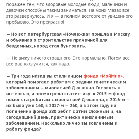
поражен тем, что здоровые молодые люди, мальчики и
девочки способны таким заниматься. На моих глазах все
это развернулось. И я — в полном восторге от увиденного
пребываю. Это прекрасно!
— Но вот петербургская «Ночлежка» пришла в Москву
и объявила о строительстве прачечной для
бездомных, народ стал бунтовать.
— Не вижу ничего страшного. Это нормально. Потом все
все равно случится, как надо.
— Три года назад вы стали лицом
фонда «МойМио»
,
который помогает ребятам с редким генетическим
заболеванием — миопатией Дюшенна. Готовясь к
интервью, я посмотрела статистику: в 2015-м фонд
помог ста ребятам с миопатией Дюшенна, в 2016-м —
их было уже 160, в 2017-м — 260, а в этом году на
попечении фонда 380 ребят с этим сложным и, на
сегодняшний день, практически неизлечимым
заболеванием. Насколько лично вы вовлечены в
работу фонда?