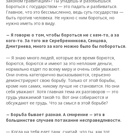
законом гравитации»? Ты упадешь и разобьешься.
Бороться с государством — это падать и разбиваться.
Главное, что это бессмысленно, ведь суть государства —
быть против человека. Не нужно с ним бороться, но
нужно иметь это в виду.
— Я говорю о том, чтобы бороться не с кем-то, а за
кого-то. За того же Серебренникова, Сенцова,
Дмитриева, много за кого можно было бы побороться.
— Я знаю много людей, которые все время борются,
борются, борются и имеют за это неплохие деньги,
нормально ездят по всему миру и очень себя уважают.
Они очень категорично высказываются, серьезно
демонстрируют свою борьбу. Только от этой борьбы,
кроме них самих, никому лучше не становится. Но они
себя уважают. Хотя главная тема их разговоров — это
грудь уважаемой такой-то. Вот они собираются и
обсуждают ее грудь. Что за смысл в этой борьбе?
— Борьба бывает разная. А смирение — это в
большинстве случаев потакание несправедливости.
— Когда на тебя едет танк, считай, что ты, как тот