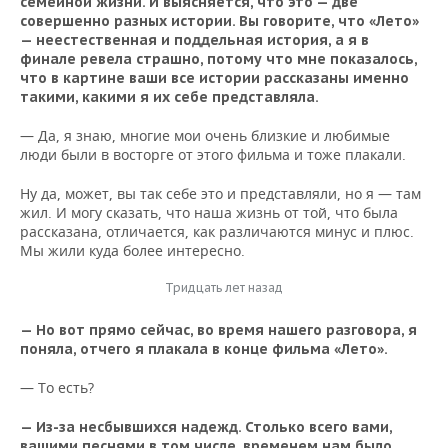
семейной жизни. И выясняется, что это — две
совершенно разных истории. Вы говорите, что «Лето»
— неестественная и поддельная история, а я в
финале ревела страшно, потому что мне показалось,
что в картине ваши все истории рассказаны именно
такими, какими я их себе представляла.
— Да, я знаю, многие мои очень близкие и любимые
люди были в восторге от этого фильма и тоже плакали.
Ну да, может, вы так себе это и представляли, но я — там
жил. И могу сказать, что наша жизнь от той, что была
рассказана, отличается, как различаются минус и плюс.
Мы жили куда более интересно.
Тридцать лет назад
— Но вот прямо сейчас, во время нашего разговора, я
поняла, отчего я плакала в конце фильма «Лето».
— То есть?
— Из-за несбывшихся надежд. Столько всего вами,
вашими песнями в том числе, временем нам было