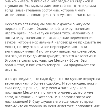
она кончилась. Я включаю кого угодно из стариков и
слушаю их. Эта музыка дает мне сейчас то, что давала
тогда: замечательное состояние, которое я могу
использовать в своих целях. Эта музыка — часть меня.
Несколько лет назад мы зашли с дочкой в какую-то
церковь в Париже. Ходим по ней, и вдруг начинает
играть орган: поначалу он играет тихо, непонятно, а
потом вдруг начинаются такие адские перемещения
звуков, которые нормальный человек даже придумать не
может, потому что они все переворачивают, они
антигармоничны! И потом понимаешь: ни хрена себе,
вот это да! И тут до меня доходит, что это же Мессиан!
Это же та самая церковь, где Мессиан 60 лет был
органистом, и вот кто-то теперешний продолжает его
играть.
Я тогда подумал, что надо будет к этой музыке вернуться,
вернуться как-то более подробно. И вот сегодня, пока я
ехал сюда, я решил, что у меня 4 часа и дай-ка я
послушаю Мессиана, потому что ничего другого мне
сегодня слушать не хотелось. И я получил зверское
наслаждение! И буду слушать его еще какое-то время,
потому что он хорошо на меня действует, позволяет мне