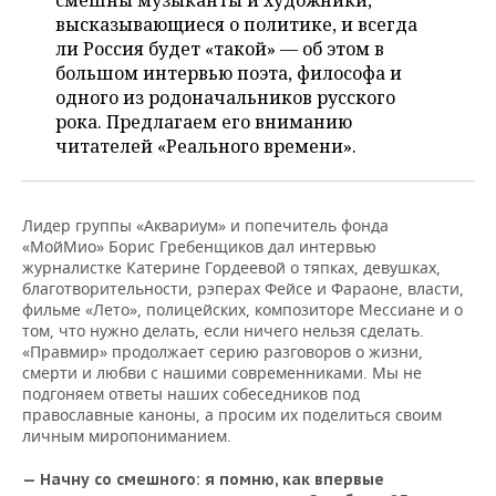
смешны музыканты и художники,
НЕФТЕХИМИЯ
высказывающиеся о политике, и всегда
РОЗНИЧНАЯ ТОРГОВЛЯ
НОВОСТИ ТЕХНОЛОГИЙ
МЕРОПРИЯТИЯ
ли Россия будет «такой» — об этом в
НЕФТЬ
большом интервью поэта, философа и
ТРАНСПОРТ
IT
НОВОСТИ МЕРОПРИЯТИЙ
СПОРТ
одного из родоначальников русского
ОПК
рока. Предлагаем его вниманию
УСЛУГИ
МЕДИА
ВЫЕЗДНАЯ РЕДАКЦИЯ
НОВОСТИ СПОРТА
ОБЩЕСТВО
читателей «Реального времени».
ЭНЕРГЕТИКА
ТЕЛЕКОММУНИКАЦИИ
БИЗНЕС-БРАНЧИ
ФУТБОЛ
НОВОСТИ ОБЩЕСТВА
ФОТОГАЛЕРЕЯ
Лидер группы «Аквариум» и попечитель фонда
ONLINE-КОНФЕРЕНЦИИ
ХОККЕЙ
ВЛАСТЬ
СЮЖЕТЫ
«МойМио» Борис Гребенщиков дал интервью
журналистке Катерине Гордеевой о тяпках, девушках,
благотворительности, рэперах Фейсе и Фараоне, власти,
ОТКРЫТАЯ ЛЕКЦИЯ
БАСКЕТБОЛ
ИНФРАСТРУКТУРА
СПРАВОЧНИК
фильме «Лето», полицейских, композиторе Мессиане и о
том, что нужно делать, если ничего нельзя сделать.
ВОЛЕЙБОЛ
ИСТОРИЯ
СПИСОК ПЕРСОН
ПОЛНАЯ ВЕРСИЯ
«Правмир» продолжает серию разговоров о жизни,
смерти и любви с нашими современниками. Мы не
подгоняем ответы наших собеседников под
КИБЕРСПОРТ
КУЛЬТУРА
СПИСОК КОМПАНИЙ
православные каноны, а просим их поделиться своим
личным миропониманием.
ФИГУРНОЕ КАТАНИЕ
МЕДИЦИНА
— Начну со смешного: я помню, как впервые