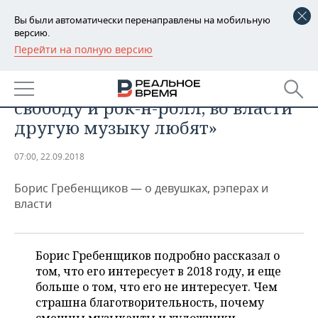
Вы были автоматически перенаправлены на мобильную
версию.
Перейти на полную версию
РЕГИОНЫ
ОБЩЕСТВО
«Во власти нет людей, ценивших
БАШКОРТОСТАН
НОВОСТИ
свободу и рок-н-ролл, во власти
ТАТАРСТАН
АНАЛИТИКА
другую музыку любят»
УДМУРТИЯ
НОВОСТИ АНАЛИТИКИ
ЭКОНОМИКА
07:00, 22.09.2018
ДЕКЛАРАЦИИ О ДОХОДАХ
НОВОСТИ ЭКОНОМИКИ
ПРОМЫШЛЕННОСТЬ
Борис Гребенщиков — о девушках, рэперах и
власти
КОРОЛИ ГОСЗАКАЗА ПФО
ФИНАНСЫ
НОВОСТИ
НЕДВИЖИМОСТЬ
ПРОМЫШЛЕННОСТИ
ВУЗЫ ТАТАРСТАНА
БАНКИ
НОВОСТИ НЕДВИЖИМОСТИ
АВТО
Борис Гребенщиков подробно рассказал о
АГРОПРОМ
том, что его интересует в 2018 году, и еще
КОМУ ПРИНАДЛЕЖАТ
БЮДЖЕТ
НОВОСТИ АВТО
БИЗНЕС
больше о том, что его не интересует. Чем
ТОРГОВЫЕ ЦЕНТРЫ
МАШИНОСТРОЕНИЕ
ТАТАРСТАНА
страшна благотворительность, почему
ИНВЕСТИЦИИ
НОВОСТИ БИЗНЕСА
ТЕХНОЛОГИИ