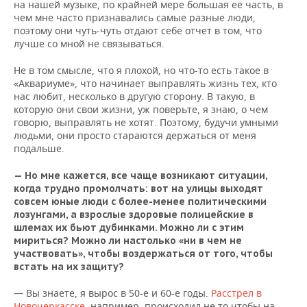
на нашей музыке, по крайней мере большая ее часть, в
чем мне часто признавались самые разные люди,
поэтому они чуть-чуть отдают себе отчет в том, что
лучше со мной не связываться.
Не в том смысле, что я плохой, но что-то есть такое в
«Аквариуме», что начинает выправлять жизнь тех, кто
нас любит, несколько в другую сторону. В такую, в
которую они свои жизни, уж поверьте, я знаю, о чем
говорю, выправлять не хотят. Поэтому, будучи умными
людьми, они просто стараются держаться от меня
подальше.
— Но мне кажется, все чаще возникают ситуации,
когда трудно промолчать: вот на улицы выходят
совсем юные люди с более-менее политическими
лозунгами, а взрослые здоровые полицейские в
шлемах их бьют дубинками. Можно ли с этим
мириться? Можно ли настолько «ни в чем не
участвовать», чтобы воздержаться от того, чтобы
встать на их защиту?
— Вы знаете, я вырос в 50-е и 60-е годы.
Расстрел в
Новочеркасске
, например, происходил не то чтобы на