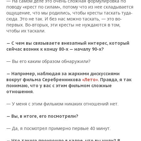
— На самом деле это очень сложная формулировка по
поводу «крест по силам», потому что из нее складывается
ощущение, что мы родились, чтобы кресты таскать туда-
сюда. Это не так. И без нас можно таскать, — это во-
первых. Во-вторых, эти кресты не нуждаются в том,
чтобы их таскали.
— С чем вы связываете внезапный интерес, который
сейчас возник к концу 80-х — началу 90-х?
— Вы его каким образом обнаружили?
— Например, наблюдая за жаркими дискуссиями
вокруг фильма Серебренникова
«Лето»
. Правда, я так
понимаю, что у вас с этим фильмом сложные
отношения.
— У меня с этим фильмом никаких отношений нет.
— Вы, в итоге, его посмотрели?
— Да, я посмотрел примерно первые 40 минут.
— Что такого произошло в кадре, что вы ушли? В