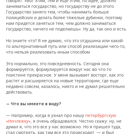
говорят: «Вот этим, тем и еще этим, по идее, должно
заниматься государство, но государству не до этого.
Государство занято тем, чтобы нанимать больше
полицейских и делать более тяжелые дубинки, поэтому
нам придется заняться тем, чем должно заниматься
государство, ничего не поделаешь». Ну да, так оно и есть.
Но знаете что? Я не думаю, что это отдушина или какой-
то альтернативный путь или способ реализации чего-то,
что нельзя реализовать иным способом.
Это нормально, это повседневность. Сегодня она
формируется, формулируется вокруг нас во что-то
поистине прекрасное. У меня вызывает восторг, как это
растет и расширяется на новые территории, где еще
недавно совсем, казалось, никто и не думал решительно
действовать.
— Что вы имеете в виду?
— Например, когда я узнал про нашу
петербургскую
«Ночлежку»
, я очень обрадовался. Честно скажу: ну, не
думал я, что это все у нас возможно. Но я пришел туда,
стал смотреть, как там все это происходит, — и был