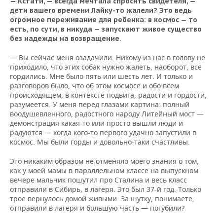
— Кстати, — всегда мечтала спросить свидетеля, —
дети вашего времени Лайку-то жалели? Это ведь
огромное переживание для ребенка: в космос — то
есть, по сути, в никуда — запускают живое существо
без надежды на возвращение.
— Вы сейчас меня озадачили. Никому из нас в голову не
приходило, что этих собак нужно жалеть, наоборот, все
гордились. Мне было пять или шесть лет. И только и
разговоров было, что об этом космосе и обо всем
происходящем, в контексте подвига, радости и гордости,
разумеется. У меня перед глазами картина: полный
воодушевленного, радостного народу Литейный мост —
демонстрация какая-то или просто вышли люди и
радуются — когда кого-то первого удачно запустили в
космос. Мы были горды и довольно-таки счастливы.
Это никаким образом не отменяло моего знания о том,
как у моей мамы в параллельном классе на выпускном
вечере мальчик пошутил про Сталина и весь класс
отправили в Сибирь, в лагеря. Это был 37-й год. Только
трое вернулось домой живыми. За шутку, понимаете,
отправили в лагеря и большую часть — погубили?