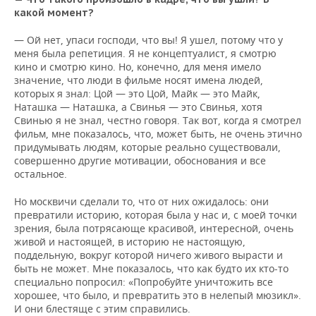
какой момент?
— Ой нет, упаси господи, что вы! Я ушел, потому что у
меня была репетиция. Я не концептуалист, я смотрю
кино и смотрю кино. Но, конечно, для меня имело
значение, что люди в фильме носят имена людей,
которых я знал: Цой — это Цой, Майк — это Майк,
Наташка — Наташка, а Свинья — это Свинья, хотя
Свинью я не знал, честно говоря. Так вот, когда я смотрел
фильм, мне показалось, что, может быть, не очень этично
придумывать людям, которые реально существовали,
совершенно другие мотивации, обоснования и все
остальное.
Но москвичи сделали то, что от них ожидалось: они
превратили историю, которая была у нас и, с моей точки
зрения, была потрясающе красивой, интересной, очень
живой и настоящей, в историю не настоящую,
поддельную, вокруг которой ничего живого вырасти и
быть не может. Мне показалось, что как будто их кто-то
специально попросил: «Попробуйте уничтожить все
хорошее, что было, и превратить это в нелепый мюзикл».
И они блестяще с этим справились.