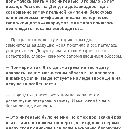
ВОДНЫЕ ВИДЫ СПОРТА
ОБРАЗОВАНИЕ
попыталась взять у вас интервью. Это было 25 лет
назад, в Ростове-на-Дону, на дебаркадере, где в
совершенно замечательной компании белокурых
ХОККЕЙ С МЯЧОМ
ПРОИСШЕСТВИЯ
длинноволосых нимф заканчивался вечер после
супер-концерта «Аквариума». Мне тогда пришлось
долго ждать, пока вы освободитесь.
— Прекрасно помню эту историю: там одна
замечательная девушка меня похитила и все пыталась
утащить в лес. Девушку звали то ли Авария, то ли
Катастрофа, словом, каким-то запоминающимся образом.
— Примерно так. Я тогда смотрела на вас и диву
давалась: каким магическим образом, не прилагая
никаких усилий, вы действуете на людей вообще и на
девушек в особенности.
— Та девушка, насколько я помню, дала потом
развернутое интервью в газету. И моя жена была в
большой задумчивости.
— Это интервью было не мне. Но с тех пор, всякий раз
оказываясь на вашем концерте, я вижу, как в первых
рядах стоят одна-две или даже несколько белокурых