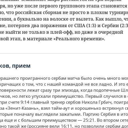
ря, но уже после первого группового этапа становится
о, что российская сборная не просто в плохом турни
нии, а буквально на волоске от вылета. Как вышло, ч
не, потерпев два поражения от США (1:3) и Сербии (2:3
не выйти не только в плей-офф, но даже в очередной
вой этап, в материале «Реального времени».
ов, прием
ерашнего проигранного сербам матча было очень много мо
кричащих о том, что с нашей командой не все ладно. И это 
 поверхности лежат сразу три эпизода, когда подопечные Ш
чков, но легко упускали преимущество. Первый случился в
а при счете 9:14 главный тренер сербов Никола Грбич, поиг
 за «Зенит-Казань», взял тайм-аут и хорошенько встряхнул 
оторые поначалу выглядели зажатыми. Партию Сербия в ито
да еще и с большим преимуществом — 25:21. Во втором сет
но такой же (россияне вели 16:11, но позволили сербам до