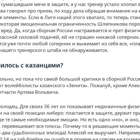
сумасшедшие мячи в защите, а у нас тренер устало хлопал 
ова говорил про прием, по ходу дела обращая внимание на 
 элементы. Если в Лиге наций этого хватало, то теперь ста
некоторая эмоциональная ограниченность Шляпникова поро
 вред. Да, когда сборная России настраивается и прет физич
ассной силовой подачей, ей не страшен никакой соперник.
тся уже почти любой соперник и выжимает из себя все, «пла
 нашего тренерского штаба не обнаруживается.
чилось с казанцами?
ельно, но пока что самой большой критики в сборной Росс
т волейболисты казанского «Зенита». Пожалуй, кроме Алек
отчасти Артема Вольвича.
олодец. Для своих 36 лет он показывает недюжинные физи
и на своей позиции либеро: пластается в защите, держит п
де те самые необходимые эмоции. Но есть одно «но», и оно,
, перевешивает все плюсы. Почему-то в решающие моменты
-два судьбоносных эпизода) Алексей не выручает. Наприме
12:14 на тай-брейке он ошибся в приеме на совсем не косми