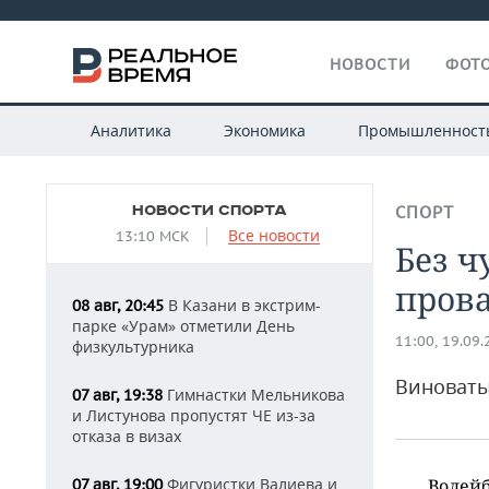
НОВОСТИ
ФОТО
Аналитика
Экономика
Промышленност
НОВОСТИ СПОРТА
СПОРТ
Все новости
13:10 МСК
Без ч
пров
В Казани в экстрим-
08 авг, 20:45
парке «Урам» отметили День
11:00, 19.09
физкультурника
Виноваты
Гимнастки Мельникова
07 авг, 19:38
и Листунова пропустят ЧЕ из-за
отказа в визах
Фигуристки Валиева и
Волейб
07 авг, 19:00