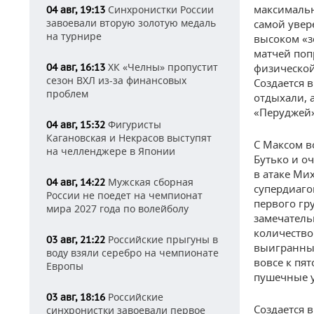
максимальн
Синхронистки России
04 авг, 19:13
завоевали вторую золотую медаль
самой увер
на турнире
высоком «з
матчей поп
ХК «Челны» пропустит
04 авг, 16:13
физической
сезон ВХЛ из-за финансовых
Создается 
проблем
отдыхали, 
«Перуджей»
Фигуристы
04 авг, 15:32
Кагановская и Некрасов выступят
С Максом в
на челленджере в Японии
Бутько и о
в атаке Ми
Мужская сборная
04 авг, 14:22
супердиаго
России не поедет на чемпионат
первого гр
мира 2027 года по волейболу
замечатель
количество
Российские прыгуны в
03 авг, 21:22
выигранных
воду взяли серебро на чемпионате
вовсе к пя
Европы
пушечные у
Российские
03 авг, 18:16
Создается 
синхронистки завоевали первое