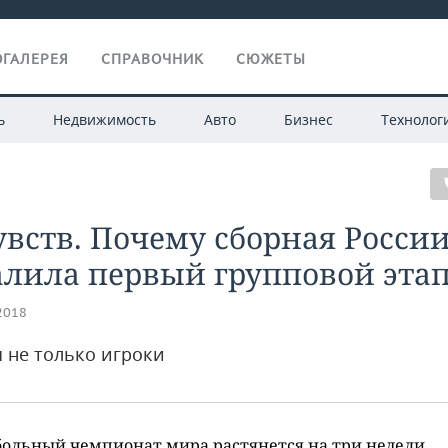
ГАЛЕРЕЯ
СПРАВОЧНИК
СЮЖЕТЫ
ь
Недвижимость
Авто
Бизнес
Технолог
увств. Почему сборная Росси
алила первый групповой эта
.2018
 не только игроки
ольный чемпионат мира растянется на три недели