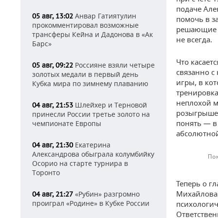
подаче Але
Анвар Гатиятулин
05 авг, 13:02
помочь в за
прокомментировал возможные
решающие м
трансферы Кейна и Дадонова в «Ак
не всегда.
Барс»
Что касаетс
Россияне взяли четыре
05 авг, 09:22
связанно с
золотых медали в первый день
игры, в ко
Кубка мира по зимнему плаванию
тренировка
неплохой м
Шлейхер и Терновой
04 авг, 21:53
розыгрышей
принесли России третье золото на
понять — в
чемпионате Европы
абсолютной
Екатерина
04 авг, 21:30
Александрова обыграла колумбийку
Пок
Осорио на старте турнира в
Торонто
Теперь о г
Михайлова.
«Рубин» разгромно
04 авг, 21:27
проиграл «Родине» в Кубке России
психологич
Ответствен