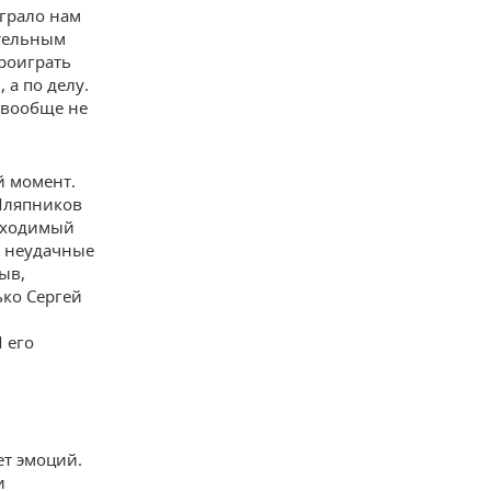
ыграло нам
ательным
проиграть
 а по делу.
а вообще не
й момент.
 Шляпников
обходимый
а неудачные
ыв,
ько Сергей
 его
ет эмоций.
и