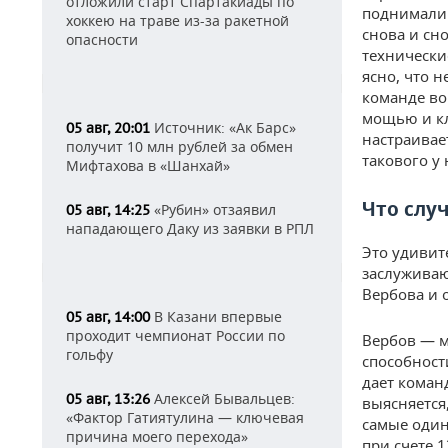
отложили старт Спартакиады по
поднимали 
хоккею на траве из-за ракетной
снова и сн
опасности
технические
ясно, что 
команде во
мощью и кл
Источник: «Ак Барс»
05 авг, 20:01
настраивае
получит 10 млн рублей за обмен
такового у
Мифтахова в «Шанхай»
Что слу
«Рубин» отзаявил
05 авг, 14:25
нападающего Даку из заявки в РПЛ
Это удивит
заслуживаю
Вербова и 
В Казани впервые
05 авг, 14:00
проходит чемпионат России по
Вербов — м
гольфу
способност
дает коман
Алексей Бывальцев:
05 авг, 13:26
выясняется
«Фактор Гатиятулина — ключевая
самые один
причина моего перехода»
при счете 