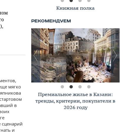
Книжная полка
рном
то
),
ментов,
еще мягко
ляпникова
Премиальное жилье в Казани:
 стартовом
тренды, критерии, покупатели в
равший в
2026 году
своих
ге
е сценарий
гнать и