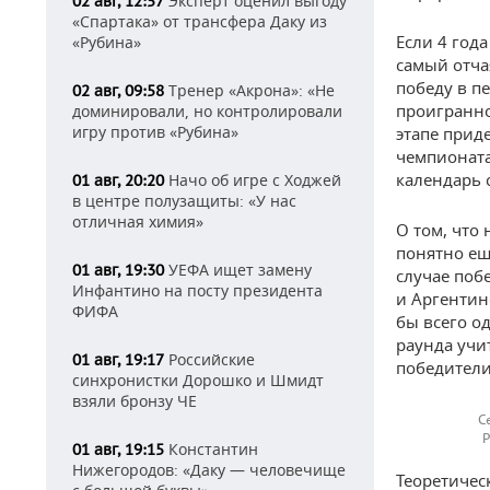
Эксперт оценил выгоду
02 авг, 12:57
«Спартака» от трансфера Даку из
Если 4 год
«Рубина»
самый отча
победу в п
Тренер «Акрона»: «Не
02 авг, 09:58
проигранно
доминировали, но контролировали
игру против «Рубина»
этапе прид
чемпионата
календарь с
Начо об игре с Ходжей
01 авг, 20:20
в центре полузащиты: «У нас
отличная химия»
О том, что 
понятно ещ
УЕФА ищет замену
01 авг, 19:30
случае поб
Инфантино на посту президента
и Аргентин
ФИФА
бы всего о
раунда учи
Российские
01 авг, 19:17
победители
синхронистки Дорошко и Шмидт
взяли бронзу ЧЕ
С
Р
Константин
01 авг, 19:15
Нижегородов: «Даку — человечище
Теоретичес