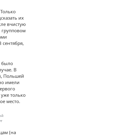
 Только
сказать их
сле вчистую
м групповом
ами
 сентября,
, было
учае. В
й, Польшей
но имели
первого
 уже только
ое место.
ой
ут
цам (на