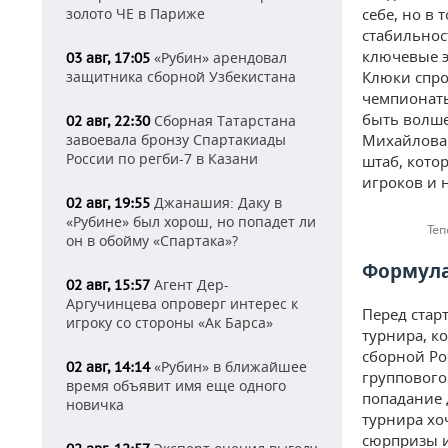
золото ЧЕ в Париже
себе, но в
стабильнос
ключевые э
«Рубин» арендовал
03 авг, 17:05
защитника сборной Узбекистана
Клюки спро
чемпионаты
быть волше
Сборная Татарстана
02 авг, 22:30
завоевала бронзу Спартакиады
Михайлова 
России по регби-7 в Казани
штаб, кото
игроков и н
Джанашия: Даку в
02 авг, 19:55
«Рубине» был хорош, но попадет ли
Теп
он в обойму «Спартака»?
Формула
Агент Дер-
02 авг, 15:57
Аргучинцева опроверг интерес к
Перед стар
игроку со стороны «Ак Барса»
турнира, к
сборной Ро
«Рубин» в ближайшее
02 авг, 14:14
группового
время объявит имя еще одного
попадание 
новичка
турнира хо
сюрпризы и