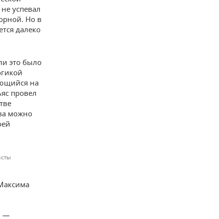
 не успевал
орной. Но в
ется далеко
 ли это было
огикой
ающийся на
ьяс провел
тве
ва можно
оей
исты
 Максима
ы —