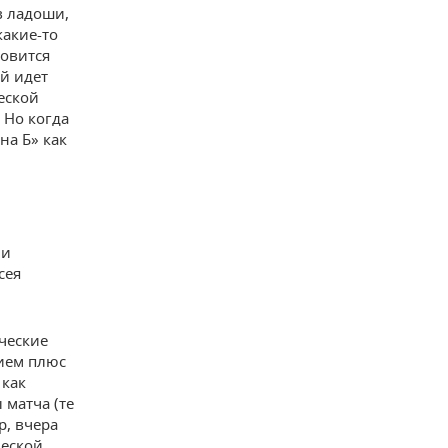
в ладоши,
какие-то
новится
й идет
еской
 Но когда
на Б» как
ии
сея
ческие
рием плюс
 как
 матча (те
р, вчера
ческой