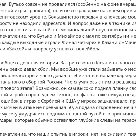
ая. Бутько совсем не провалился (особенно на фоне вчера
енной игры Гранкина), но и не сыграл даже на своем прив
енитовском» уровне. Большинство передач в ключевые мо
росту не находили адресатов. И вопрос даже не в технике и
 готовности, а в какой-то эмоциональной опустошенности 
впечатление, что Бутько и Михайлов с мая по сентябрь ни н
а каждые выходные играли Финал четырех в Казани с «Маче
 и «Заксой» и попросту устали от волейбола.
ообще отдельная история. За три сезона в Казани он явно с
чень редко давал сбои. Мы вообще уже стали забывать о н
хайлове, который часто давал о себе знать в начале карьеры
нального в сборной России. Что случилось с ним в решающ
уппового этапа? Возможно, он сам высоко поднял планку св
ной игрой в прошедшем сезоне, но факты тоже никуда не д
 ошибок в играх с Сербией и США у игрока зашкаливало, п
 мячей в атаке не превышал 50, а подача откровенно не ш
тому сету умудрялись поднимать одной рукой его привычны
дары, которые обычно оставляют глубокие следы на терафл
впечатление, что наши опытные игроки, нет, не снизили тр