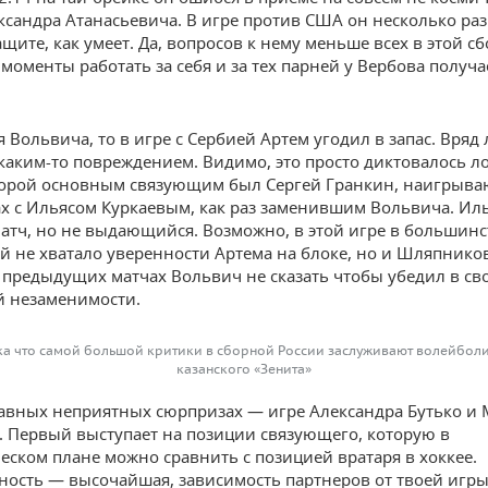
ксандра Атанасьевича. В игре против США он несколько раз
щите, как умеет. Да, вопросов к нему меньше всех в этой сб
оменты работать за себя и за тех парней у Вербова получа
я Вольвича, то в игре с Сербией Артем угодил в запас. Вряд
 каким-то повреждением. Видимо, это просто диктовалось л
торой основным связующим был Сергей Гранкин, наигрыв
х с Ильясом Куркаевым, как раз заменившим Вольвича. Ил
атч, но не выдающийся. Возможно, в этой игре в большинс
 не хватало уверенности Артема на блоке, но и Шляпнико
 предыдущих матчах Вольвич не сказать чтобы убедил в св
 незаменимости.
а что самой большой критики в сборной России заслуживают волейбол
казанского «Зенита»
лавных неприятных сюрпризах — игре Александра Бутько и
 Первый выступает на позиции связующего, которую в
еском плане можно сравнить с позицией вратаря в хоккее.
ность — высочайшая, зависимость партнеров от твоей игр