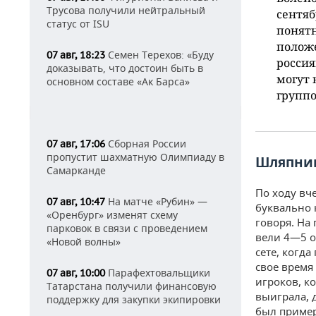
Трусова получили нейтральный
сентяб
статус от ISU
понятн
положе
Семен Терехов: «Буду
07 авг, 18:23
россия
доказывать, что достоин быть в
могут 
основном составе «Ак Барса»
группо
Сборная России
07 авг, 17:06
пропустит шахматную Олимпиаду в
Шляпник
Самарканде
По ходу вч
На матче «Рубин» —
07 авг, 10:47
буквально 
«Оренбург» изменят схему
говоря. На
парковок в связи с проведением
вели 4—5 о
«Новой волны»
сете, когд
свое время
Парафехтовальщики
07 авг, 10:00
игроков, к
Татарстана получили финансовую
выиграла, 
поддержку для закупки экипировки
был пример