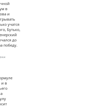
ычной
ум в
ова и
игрывать
ько учатся
го, Бутько,
ренерский
учался до
за победу.
соки
ормуле
 и в
ьего
на
улу
осит