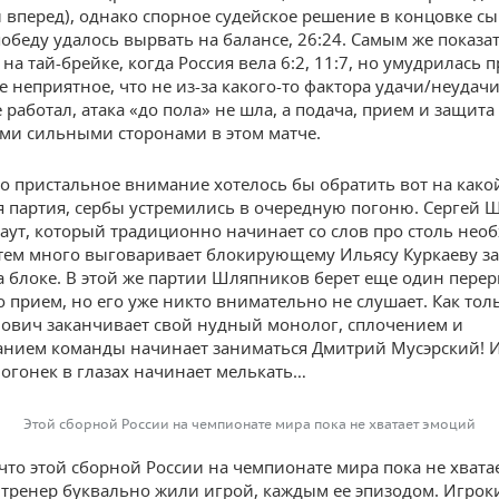
 вперед), однако спорное судейское решение в концовке с
победу удалось вырвать на балансе, 26:24. Самым же показ
на тай-брейке, когда Россия вела 6:2, 11:7, но умудрилась 
е неприятное, что не из-за какого-то фактора удачи/неудачи,
 работал, атака «до пола» не шла, а подача, прием и защит
и сильными сторонами в этом матче.
о пристальное внимание хотелось бы обратить вот на како
я партия, сербы устремились в очередную погоню. Сергей
-аут, который традиционно начинает со слов про столь не
атем много выговаривает блокирующему Ильясу Куркаеву з
а блоке. В этой же партии Шляпников берет еще один перер
о прием, но его уже никто внимательно не слушает. Как тол
ович заканчивает свой нудный монолог, сплочением и
нием команды начинает заниматься Дмитрий Мусэрский! И
 огонек в глазах начинает мелькать…
Этой сборной России на чемпионате мира пока не хватает эмоций
что этой сборной России на чемпионате мира пока не хвата
 тренер буквально жили игрой, каждым ее эпизодом. Игрок