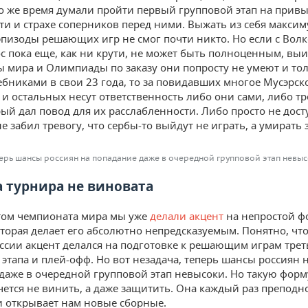
 то же время думали пройти первый групповой этап на прив
ти и страхе соперников перед ними. Выжать из себя максим
пизоды решающих игр не смог почти никто. Но если с Волк
с пока еще, как ни крути, не может быть полноценным, вы
 мира и Олимпиады по заказу они попросту не умеют и тол
бниками в свои 23 года, то за повидавших многое Мусэрско
и остальных несут ответственность либо они сами, либо т
рый дал повод для их расслабленности. Либо просто не дост
е забил тревогу, что сербы-то выйдут не играть, а умирать 
ерь шансы россиян на попадание даже в очередной групповой этап невы
 турнира не виновата
том чемпионата мира мы уже
делали акцент
на непростой ф
оторая делает его абсолютно непредсказуемым. Понятно, что
ссии акцент делался на подготовке к решающим играм трет
 этапа и плей-офф. Но вот незадача, теперь шансы россиян 
даже в очередной групповой этап невысоки. Но такую форм
чется не винить, а даже защитить. Она каждый раз преподн
 открывает нам новые сборные.