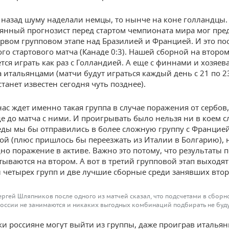
а назад шуму наделали немцы, то нынче на коне голландцы.
янный прогнозист перед стартом чемпионата мира мог пред
ервом групповом этапе над Бразилией и Францией. И это по
го стартового матча (Канаде 0:3). Нашей сборной на второ
ется играть как раз с Голландией. А еще с финнами и хозяев
 итальянцами (матчи будут играться каждый день с 21 по 23
танет известен сегодня чуть позднее).
нас ждет именно такая группа в случае поражения от сербов
е до матча с ними. И проигрывать было нельзя ни в коем сл
еды мы бы отправились в более сложную группу с Францие
ой (плюс пришлось бы переезжать из Италии в Болгарию), 
дно поражение в активе. Важно это потому, что результаты 
тываются на втором. А вот в третий групповой этап выходят
 четырех групп и две лучшие сборные среди занявших втор
ергей Шляпников после одного из матчей сказал, что подсчетами в сборн
оссии не занимаются и никаких выгодных комбинаций подбирать не буд
ки россияне могут выйти из группы, даже проиграв итальян