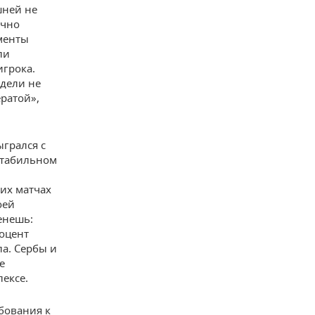
шней не
ычно
менты
ли
игрока.
едели не
ратой»,
ыгрался с
естабильном
их матчах
оей
енешь:
роцент
ла. Сербы и
е
ексе.
ебования к