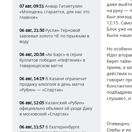
даже выйти
Анвар Гатиятулин:
07 авг, 09:51
на руку — 
«Молодежь старается, для нас это
был эпизод 
главное»
12:15. Само
Блок уже не
Руслан Терновой
06 авг, 21:30
были нашим
завоевал золото ЧЕ по прыжкам в
воду
Но особенн
«Ак Барс» в серии
06 авг, 20:38
Идет втора
буллитов победил «Нефтяник» в
берет тайм
товарищеском матче
прием, а з
действия н
В Казани ограничат
06 авг, 14:19
говорит пр
продажу алкоголя в день матча
Константин
«Рубин» — «Спартак»
подбадрива
слушают, и
Казанский «Рубин»
06 авг, 12:05
официально объявил об уходе Даку
в московский «Спартак»
Очевидно, 
В Екатеринбурге
06 авг, 11:57
Сербы и их