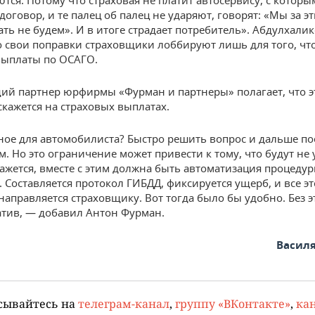
тся. Потому что страховая не платит автосервису, с которы
оговор, и те палец об палец не ударяют, говорят: «Мы за э
ать не будем». И в итоге страдает потребитель». Абдулхали
то свои поправки страховщики лоббируют лишь для того, чт
выплаты по ОСАГО.
й партнер юрфирмы «Фурман и партнеры» полагает, что э
скажется на страховых выплатах.
ное для автомобилиста? Быстро решить вопрос и дальше по
. Но это ограничение может привести к тому, что будут не 
кажется, вместе с этим должна быть автоматизация процеду
 Составляется протокол ГИБДД, фиксируется ущерб, и все эт
направляется страховщику. Вот тогда было бы удобно. Без э
атив, — добавил Антон Фурман.
Васил
сывайтесь на
телеграм-канал
,
группу «ВКонтакте»
,
кан