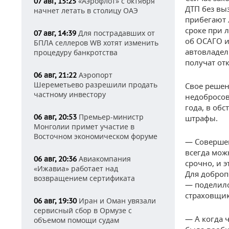
«Аэрофлот» с октября
07 авг, 15:25
ДТП без вы
начнет летать в столицу ОАЭ
прибегают 
сроке при 
Для пострадавших от
07 авг, 14:39
об ОСАГО и
БПЛА селлеров WB хотят изменить
автовладел
процедуру банкротства
получат отк
Аэропорт
06 авг, 21:22
Шереметьево разрешили продать
Свое решен
частному инвестору
недобросов
года, в об
Премьер-министр
06 авг, 20:53
штрафы.
Монголии примет участие в
Восточном экономическом форуме
— Совершен
всегда мож
Авиакомпания
06 авг, 20:36
срочно, и э
«Ижавиа» работает над
Для доброп
возвращением сертификата
— поделилс
страховщик
Иран и Оман увязали
06 авг, 19:30
сервисный сбор в Ормузе с
— А когда 
объемом помощи судам