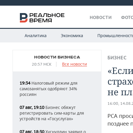
НОВОСТИ
ФОТО
Аналитика
Экономика
Промышленност
НОВОСТИ БИЗНЕСА
БИЗНЕС
Все новости
20:57 МСК
«Если
стра
Налоговый режим для
19:34
самозанятых одобряют 34%
не пл
россиян
16:00, 14.08
Бизнес обяжут
07 авг, 19:10
регистрировать сим-карты для
РСА прос
устройств на «Госуслугах»
позднее 
Хуснуллин заявил о
07 авг, 18:30