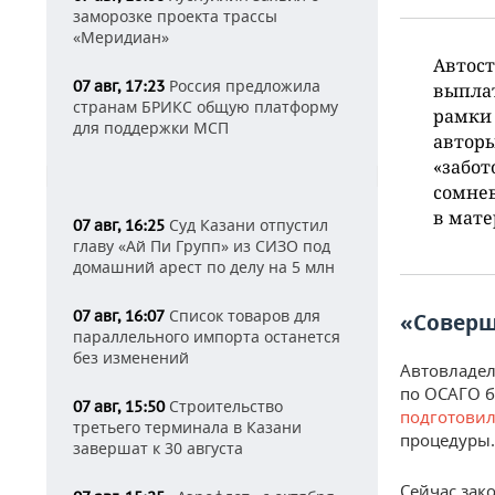
заморозке проекта трассы
«Меридиан»
Автос
Россия предложила
07 авг, 17:23
выплат
странам БРИКС общую платформу
рамки 
для поддержки МСП
авторы
«забот
сомнев
в мате
Суд Казани отпустил
07 авг, 16:25
главу «Ай Пи Групп» из СИЗО под
домашний арест по делу на 5 млн
Список товаров для
07 авг, 16:07
«Соверш
параллельного импорта останется
без изменений
Автовладел
по ОСАГО б
Строительство
07 авг, 15:50
подготови
третьего терминала в Казани
процедуры.
завершат к 30 августа
Сейчас зак