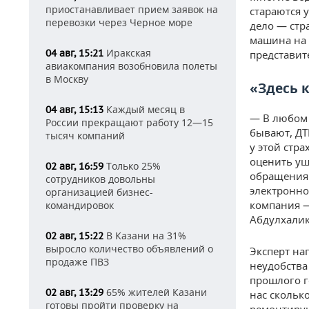
приостанавливает прием заявок на
стараются 
перевозки через Черное море
дело — стр
машина на 
Иракская
04 авг, 15:21
представит
авиакомпания возобновила полеты
в Москву
«Здесь 
Каждый месяц в
04 авг, 15:13
— В любом 
России прекращают работу 12—15
бывают, ДТ
тысяч компаний
у этой стр
оценить ущ
Только 25%
02 авг, 16:59
обращения 
сотрудников довольны
электронно
организацией бизнес-
компания —
командировок
Абдулхалик
В Казани на 31%
02 авг, 15:22
выросло количество объявлений о
Эксперт на
продаже ПВЗ
неудобства
прошлого го
65% жителей Казани
02 авг, 13:29
нас скольк
готовы пройти проверку на