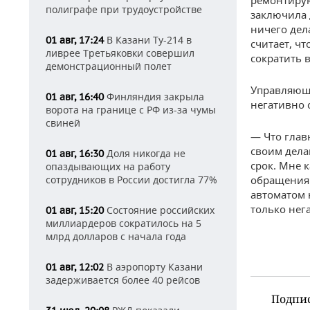
ремонтирую
полиграфе при трудоустройстве
заключила д
ничего дел
В Казани Ту-214 в
01 авг, 17:24
считает, ч
ливрее Третьяковки совершил
сократить 
демонстрационный полет
Управляющи
Финляндия закрыла
01 авг, 16:40
негативно 
ворота на границе с РФ из-за чумы
свиней
— Что глав
своим делам
Доля никогда не
01 авг, 16:30
срок. Мне 
опаздывающих на работу
сотрудников в России достигла 77%
обращения.
автоматом 
только нег
Состояние российских
01 авг, 15:20
миллиардеров сократилось на 5
млрд долларов с начала года
В аэропорту Казани
01 авг, 12:02
задерживается более 40 рейсов
Подпи