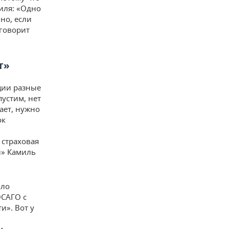
иля: «Одно
но, если
 говорит
т»
ции разные
пустим, нет
ает, нужно
ок
 страховая
л» Камиль
ило
ОСАГО с
и». Вот у