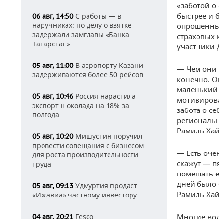
«заботой о
быстрее и 
С работы — в
06 авг, 14:50
наручниках: по делу о взятке
опрошенных
задержали замглавы «Банка
страховых 
Татарстан»
участники 
В аэропорту Казани
05 авг, 11:00
— Чем они 
задерживаются более 50 рейсов
конечно. О
маленький 
Россия нарастила
05 авг, 10:46
мотивироват
экспорт шоколада на 18% за
забота о с
полгода
региональн
Рамиль Хай
Мишустин поручил
05 авг, 10:20
провести совещания с бизнесом
— Есть оче
для роста производительности
скажут — п
труда
помешать е
дней было 
Удмуртия продаст
05 авг, 09:13
Рамиль Хай
«Ижавиа» частному инвестору
Fesco
Многие вод
04 авг, 20:21