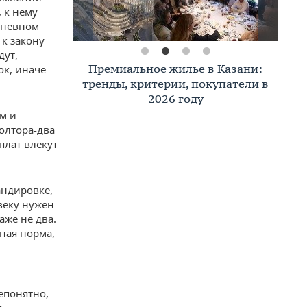
 к нему
дневном
к закону
дут,
Премиальное жилье в Казани:
ок, иначе
тренды, критерии, покупатели в
2026 году
м и
олтора-два
плат влекут
андировке,
овеку нужен
аже не два.
ная норма,
непонятно,