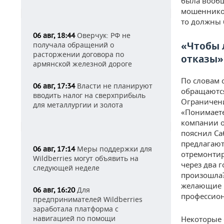
была вообщ
мошенников
то должны 
Оверчук: РФ не
06 авг, 18:44
«Чтобы 
получала обращений о
расторжении договора по
отказы»
армянской железной дороге
По словам 
Власти не планируют
06 авг, 17:34
обращаются
вводить налог на сверхприбыль
Ограничени
для металлургии и золота
«Понимаете
компании о
пояснил Са
предлагают
Меры поддержки для
06 авг, 17:14
отремонтир
Wildberries могут объявить на
через два г
следующей неделе
произошла? 
желающие в
Для
06 авг, 16:20
профессион
предпринимателей Wildberries
заработала платформа с
навигацией по помощи
Некоторые 