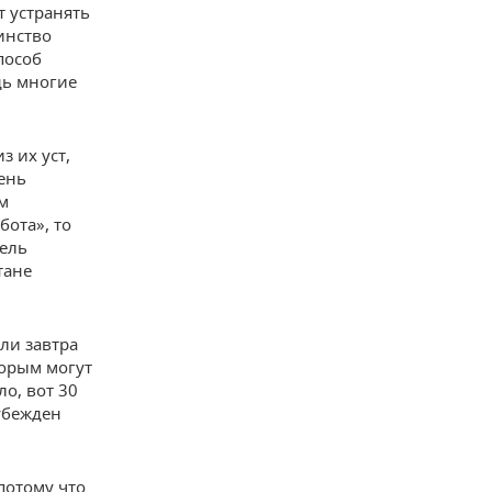
т устранять
инство
пособ
дь многие
 их уст,
чень
ом
бота», то
тель
тане
ли завтра
торым могут
о, вот 30
 убежден
потому что