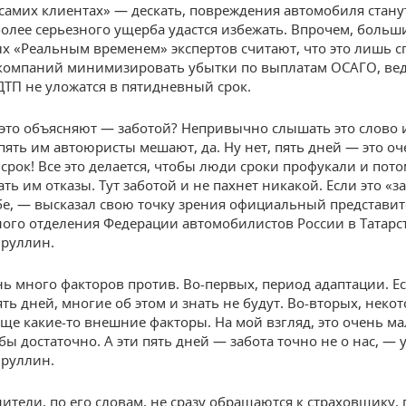
 самих клиентах» — дескать, повреждения автомобиля стану
более серьезного ущерба удастся избежать. Впрочем, больш
 «Реальным временем» экспертов считают, что это лишь с
компаний минимизировать убытки по выплатам ОСАГО, ве
ДТП не уложатся в пятидневный срок.
это объясняют — заботой? Непривычно слышать это слово из
пять им автоюристы мешают, да. Ну нет, пять дней — это о
срок! Все это делается, чтобы люди сроки профукали и пот
ь им отказы. Тут заботой и не пахнет никакой. Если это «за
ебе, — высказал свою точку зрения официальный представи
ого отделения Федерации автомобилистов России в Татарс
руллин.
нь много факторов против. Во-первых, период адаптации. Ес
ять дней, многие об этом и знать не будут. Во-вторых, неко
ще какие-то внешние факторы. На мой взгляд, это очень мал
бы достаточно. А эти пять дней — забота точно не о нас, —
руллин.
ители, по его словам, не сразу обращаются к страховщику, 