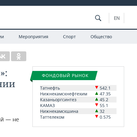
EN
ии
Мероприятия
Спорт
Общество
»:
ФОНДОВЫЙ РЫНОК
нии
Татнефть
542.1
Нижнекамскнефтехим
47.35
Казаньоргсинтез
45.2
КАМАЗ
55.1
Нижнекамскшина
32
Таттелеком
0.575
ой — не