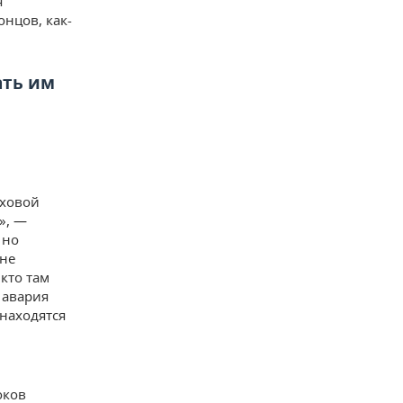
я
нцов, как-
ать им
аховой
», —
 но
 не
кто там
м авария
 находятся
оков