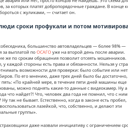
е авария или нет, просто концов не найдешь. Это схема дл
, за которых платят добропорядочные граждане. В конце ко
бороться с жуликами, — считает он.
люди сроки профукали и потом мотивиров
собеседника, большинство автовладельцев — более 98% —
 за выплатой по
ОСАГО
уже на второй день после аварии.
е же по срокам обращения позволит отсеять мошенников.
, у каждой стороны есть права и обязанности. Нельзя у стр
тнимать возможности для проверки: было событие или нет
биров. По его мнению, даже трех дней было бы достаточно,
 пять: «По крайней мере, в течение пяти дней машины еще
ованы, можно поднять какие-то данные с видеокамер. Ну а 
ода что найдет?! Что, человек два года не помнил, что с ни
Ну так не бывает. Естественно, когда в законе есть пробел,
оспользоваться лазейкой, что, собственно, и делают эти
альные группы».
страховщики даже назвали инициативу с ограничением ср