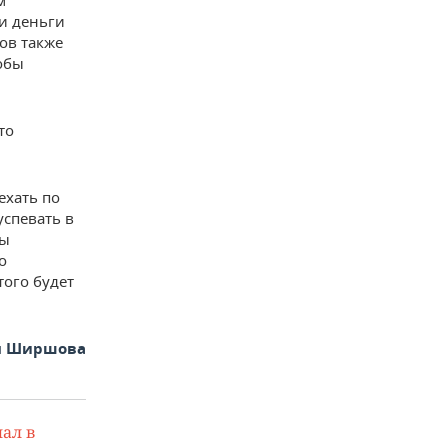
м
ти деньги
ков также
обы
то
ехать по
успевать в
ры
о
того будет
я Ширшова
ал в