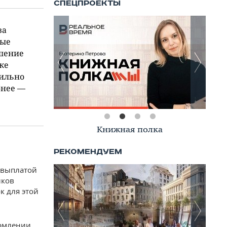
за
ные
ешение
же
сильно
бнее —
Книжная полка
 выплатой
иков
к для этой
ормлении