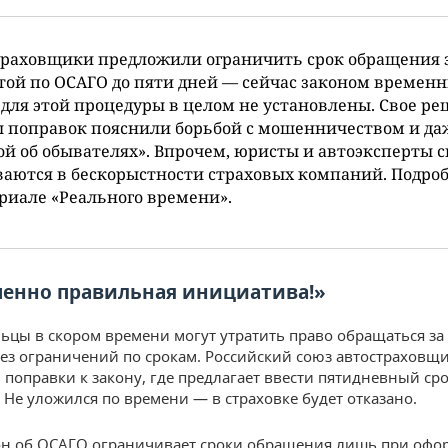
траховщики предложили ограничить срок обращения 
ой по ОСАГО до пяти дней — сейчас законом времен
для этой процедуры в целом не установлены. Свое р
 поправок пояснили борьбой с мошенничеством и да
ой об обывателях». Впрочем, юристы и автоэксперты 
аются в бескорыстности страховых компаний. Подро
риале «Реального времени».
енно правильная инициатива!»
ьцы в скором времени могут утратить право обращаться за
ез ограничений по срокам. Российский союз автостраховщ
л
поправки к закону, где предлагает ввести пятидневный сро
 Не уложился по времени — в страховке будет отказано.
он об ОСАГО ограничивает сроки обращения лишь при оф