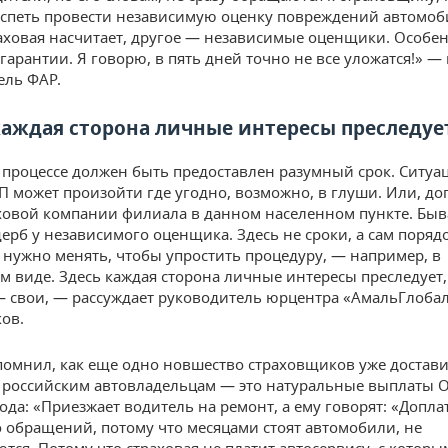
успеть провести независимую оценку повреждений автомоб
аховая насчитает, другое — независимые оценщики. Особен
гарантии. Я говорю, в пять дней точно не все уложатся!» —
ель ФАР.
каждая сторона личные интересы преследуе
процессе должен быть предоставлен разумный срок. Ситуа
П может произойти где угодно, возможно, в глуши. Или, до
аховой компании филиала в данном населенном пункте. Быв
ерб у независимого оценщика. Здесь не сроки, а сам поряд
нужно менять, чтобы упростить процедуру, — например, в
м виде. Здесь каждая сторона личные интересы преследует,
 свои, — рассуждает руководитель юрцентра «АмальГлоба
ов.
помнил, как еще одно новшество страховщиков уже достав
 российским автовладельцам — это натуральные выплаты 
да: «Приезжает водитель на ремонт, а ему говорят: «Доплат
о обращений, потому что месяцами стоят автомобили, не