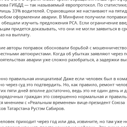
зова ГИБДД — так называемый европротокол. По статистике,
лишь 33% водителей. Страховщики же настаивают на пяти
любом оформлении аварии. В Минфине получили поправки 
 обещали изучить предложения РСА. Если ограничение вве
ьцам придется доказывать, что они не могли заявиться в ср
аз на выплату.
ие авторы поправок обосновали борьбой с мошенничество
естными автоюристами. Когда об убытках заявляют через п
стоятельствах аварии уже сложно разобраться, а задержки вы
но правильная инициатива! Даже если человек был в ком
но через суд это подтвердить. Но, как правило, ремонт чел
тих пяти дней вполне достаточно, ведь это не один день и д
орядочных граждан это совершенно нормальная и правиль
я мнением с «Реальным временем» вице-президент Союза
ов Татарстана Рустэм Сабиров.
человек приходит через год или два, извините, но там уже 