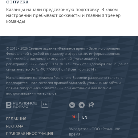
отпуска
Казанцы начали предсезонную подготовку. В каком
настроении пребывают хоккеисты и главный тренер
команды
© 2015 - 2026 Сетевое издание «Реальное время» Зарегистрировано
Федеральной службой по надзору в сфере связи, информационных
технологий и массовых коммуникаций (Роскомнадзор) –
регистрационный номер ЭЛ № ФС 77 - 79627 от 18 декабря 2020 г. (ранее
свидетельство Эл № ФС 77-59331 от 18 сентября 2014 г.)
Использование материалов Реального Времени разрешено только с
предварительного согласия правообладателей, упоминание сайта и
прямая гиперссылка обязательны при частичном или полном
воспроизведении материалов.
18+
RU
EN
РЕДАКЦИЯ
РЕКЛАМА
Учредитель ООО «Реальное
ПРАВОВАЯ ИНФОРМАЦИЯ
время»