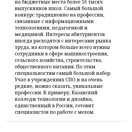
на бюджетные места более 16 тысяч
НЕФТЕХИМИЯ
выпускников школ. Самый большой
РОЗНИЧНАЯ ТОРГОВЛЯ
НОВОСТИ ТЕХНОЛОГИЙ
МЕРОПРИЯТИЯ
конкурс традиционно на профессии,
НЕФТЬ
связанные с информационными
ТРАНСПОРТ
IT
НОВОСТИ МЕРОПРИЯТИЙ
СПОРТ
технологиями, педагогикой и
ОПК
медициной. Интересы абитуриентов
УСЛУГИ
МЕДИА
ВЫЕЗДНАЯ РЕДАКЦИЯ
НОВОСТИ СПОРТА
ОБЩЕСТВО
иногда расходятся с интересами рынка
ЭНЕРГЕТИКА
труда, на котором больше всего нужны
ТЕЛЕКОММУНИКАЦИИ
БИЗНЕС-БРАНЧИ
ФУТБОЛ
НОВОСТИ ОБЩЕСТВА
ФОТОГАЛЕРЕЯ
сотрудники в сфере машиностроения,
сельского хозяйства, строительства,
ONLINE-КОНФЕРЕНЦИИ
ХОККЕЙ
ВЛАСТЬ
СЮЖЕТЫ
общественного питания. По этим
специальностям самый большой набор.
ОТКРЫТАЯ ЛЕКЦИЯ
БАСКЕТБОЛ
ИНФРАСТРУКТУРА
СПРАВОЧНИК
Учат в учреждениях СПО и на очень
редкие, можно сказать, уникальные
ВОЛЕЙБОЛ
ИСТОРИЯ
СПИСОК ПЕРСОН
профессии. К примеру, Казанский
ПОЛНАЯ ВЕРСИЯ
колледж технологии и дизайна,
единственный в России, готовит
КИБЕРСПОРТ
КУЛЬТУРА
СПИСОК КОМПАНИЙ
специалистов по работе с мехом.
ФИГУРНОЕ КАТАНИЕ
МЕДИЦИНА