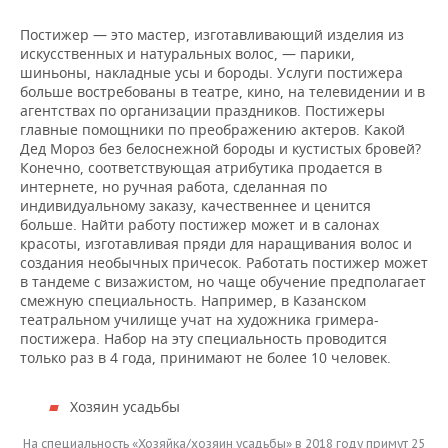
Постижер — это мастер, изготавливающий изделия из
искусственных и натуральных волос, — парики,
шиньоны, накладные усы и бороды. Услуги постижера
больше востребованы в театре, кино, на телевидении и в
агентствах по организации праздников. Постижеры
главные помощники по преображению актеров. Какой
Дед Мороз без белоснежной бороды и кустистых бровей?
Конечно, соответствующая атрибутика продается в
интернете, но ручная работа, сделанная по
индивидуальному заказу, качественнее и ценится
больше. Найти работу постижер может и в салонах
красоты, изготавливая пряди для наращивания волос и
создания необычных причесок. Работать постижер может
в тандеме с визажистом, но чаще обучение предполагает
смежную специальность. Например, в Казанском
театральном училище учат на художника гримера-
постижера. Набор на эту специальность проводится
только раз в 4 года, принимают не более 10 человек.
Хозяин усадьбы
На специальность «Хозяйка/хозяин усадьбы» в 2018 году примут 25