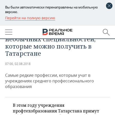
Вы были автоматически перенаправлены на мобильную
версию.
Перейти на полную версию
РЕГИОНЫ
ОБЩЕСТВО
От зверолова до бутафора: топ-10
БАШКОРТОСТАН
НОВОСТИ
необычных специальностей,
ТАТАРСТАН
АНАЛИТИКА
которые можно получить в
Татарстане
УДМУРТИЯ
НОВОСТИ АНАЛИТИКИ
ЭКОНОМИКА
07:00, 02.08.2018
ДЕКЛАРАЦИИ О ДОХОДАХ
НОВОСТИ ЭКОНОМИКИ
ПРОМЫШЛЕННОСТЬ
Самые редкие профессии, которым учат в
КОРОЛИ ГОСЗАКАЗА ПФО
ФИНАНСЫ
НОВОСТИ
НЕДВИЖИМОСТЬ
учреждениях среднего профессионального
ПРОМЫШЛЕННОСТИ
образования
ВУЗЫ ТАТАРСТАНА
БАНКИ
НОВОСТИ НЕДВИЖИМОСТИ
АВТО
АГРОПРОМ
КОМУ ПРИНАДЛЕЖАТ
БЮДЖЕТ
НОВОСТИ АВТО
БИЗНЕС
ТОРГОВЫЕ ЦЕНТРЫ
МАШИНОСТРОЕНИЕ
В этом году учреждения
ТАТАРСТАНА
профтехобразования Татарстана примут
ИНВЕСТИЦИИ
НОВОСТИ БИЗНЕСА
ТЕХНОЛОГИИ