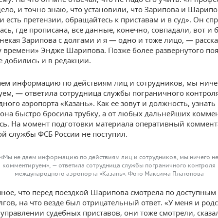
дело, и точно знаю, что установили, что Зарипова и Шарипо
ли есть претензии, обращайтесь к приставам и в суд». Он сп
ась, где прописана, все данные, конечно, совпадали, вот и 
 некая Зарипова с долгами и я — одно и тоже лицо, — расск
 времени» Эндже Шарипова. Позже более развернутого по
е добились и в редакции.
ем информацию по действиям лиц и сотрудников, мы ниче
ем, — ответила сотрудница службы пограничного контрол
ного аэропорта «Казань». Как ее зовут и должность, узнать 
 она быстро бросила трубку, а от любых дальнейших комме
сь. На момент подготовки материала оперативный коммент
й службы ФСБ России не поступил.
«Мы не даем информацию по действиям лиц и сотрудников, мы ничего н
комментируем», — ответила сотрудница службы пограничного контроля
международного аэропорта «Казань». Фото Максима Платонова
ное, что перед поездкой Шарипова смотрела по доступным 
олгов, на что везде был отрицательный ответ. «У меня и ро
 управлении судебных приставов, они тоже смотрели, сказал