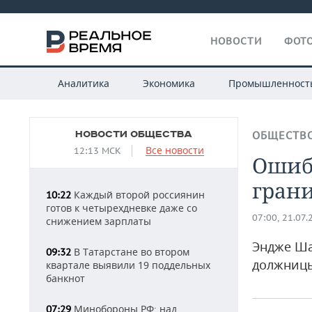
НОВОСТИ
ФОТО
Аналитика
Экономика
Промышленност
НОВОСТИ ОБЩЕСТВА
ОБЩЕСТВ
Все новости
12:13 МСК
Ошиб
гран
Каждый второй россиянин
10:22
готов к четырехдневке даже со
07:00, 21.07.
снижением зарплаты
Эндже Ша
В Татарстане во втором
09:32
должниц
квартале выявили 19 поддельных
банкнот
Минобороны РФ: над
07:29