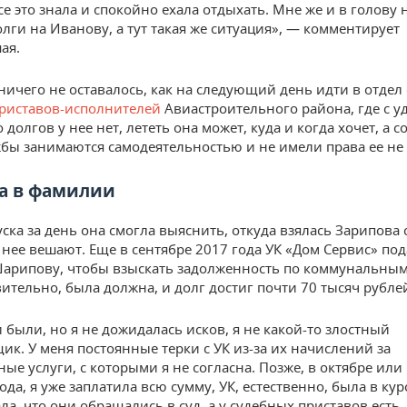
се это знала и спокойно ехала отдыхать. Мне же и в голову 
олги на Иванову, а тут такая же ситуация», — комментирует
ая.
ничего не оставалось, как на следующий день идти в отдел
риставов-исполнителей
Авиастроительного района, где с 
о долгов у нее нет, лететь она может, куда и когда хочет, а 
бы занимаются самодеятельностью и не имели права ее не 
а в фамилии
ска за день она смогла выяснить, откуда взялась Зарипова 
 нее вешают. Еще в сентябре 2017 года УК «Дом Сервис» под
арипову, чтобы взыскать задолженность по коммунальным
вительно, была должна, и долг достиг почти 70 тысяч рубле
 были, но я не дожидалась исков, я не какой-то злостный
ик. У меня постоянные терки с УК из-за их начислений за
ые услуги, с которыми я не согласна. Позже, в октябре или
да, я уже заплатила всю сумму, УК, естественно, была в курс
ла, что они обращались в суд, а у судебных приставов есть