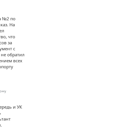
а №2 по
каз. На
ел
во, что
сов за
умент с
 не обратил
ением всех
опорту
кому
ередь и УК
ь
ьтант
.