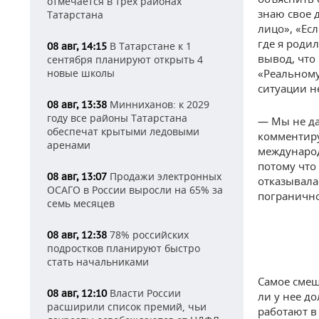
отмечается в трех районах
знаю свое 
Татарстана
лицо», «Ес
где я родил
В Татарстане к 1
08 авг, 14:15
вывод, что
сентября планируют открыть 4
новые школы
«Реальному
ситуации н
Минниханов: к 2029
08 авг, 13:38
году все районы Татарстана
— Мы не да
обеспечат крытыми ледовыми
комментиру
аренами
международ
потому что
Продажи электронных
08 авг, 13:07
отказывала
ОСАГО в России выросли на 65% за
погранично
семь месяцев
78% российских
08 авг, 12:38
подростков планируют быстро
стать начальниками
Самое смеш
Власти России
08 авг, 12:10
ли у нее д
расширили список премий, чьи
работают в