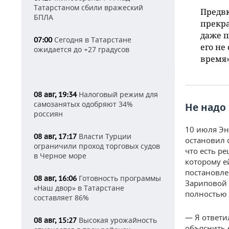
Татарстаном сбили вражеский
Предв
БПЛА
прекра
даже п
Сегодня в Татарстане
07:00
его не
ожидается до +27 градусов
время»
Налоговый режим для
08 авг, 19:34
самозанятых одобряют 34%
Не надо
россиян
10 июля Эн
Власти Турции
08 авг, 17:17
остановил 
ограничили проход торговых судов
что есть р
в Черное море
которому е
постановлен
Готовность программы
08 авг, 16:06
Зариповой 
«Наш двор» в Татарстане
полностью 
составляет 86%
— Я ответил
Высокая урожайность
08 авг, 15:27
объяснить е