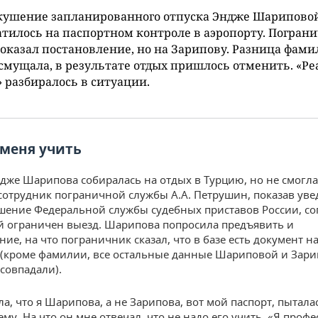
кушение запланированного отпуска Эндже Шарипово
тилось на паспортном контроле в аэропорту. Погран
оказал постановление, но на Зарипову. Разница фам
 смущала, в результате отдых пришлось отменить. «Р
 разбиралось в ситуации.
 меня учить
дже Шарипова собиралась на отдых в Турцию, но не смогла 
сотрудник пограничной службы А.А. Петрушин, показав ув
ешение Федеральной службы судебных приставов России, со
й ограничен выезд. Шарипова попросила предъявить и
ие, на что пограничник сказал, что в базе есть документ н
(кроме фамилии, все остальные данные Шариповой и Зар
совпадали).
а, что я Шарипова, а не Зарипова, вот мой паспорт, пытала
му. На что он мне отвечал, что не надо его учить. «Я проф