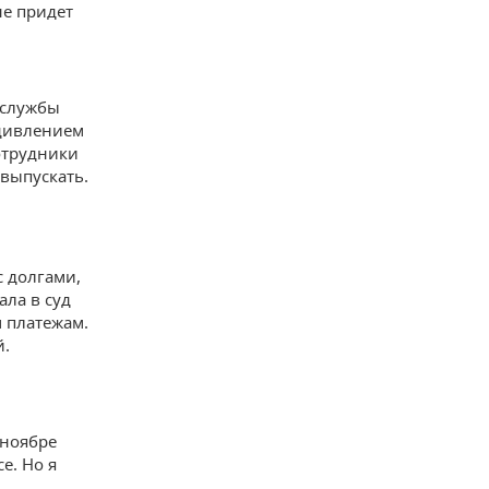
не придет
 службы
удивлением
сотрудники
выпускать.
с долгами,
ала в суд
 платежам.
й.
 ноябре
е. Но я