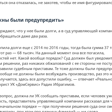
ться она отказалась, не захотев, чтобы ее имя фигурировало
жны были предупредить»
ерждают, что у нее были долги, а в суд управляющей компа
бращаться даже два раза.
пила долги еще с 2014 по 2016 годы, тогда была сумма 37 
тот раз — 68 тысяч. На данный момент она все погасила,
стей нет. Какой вообще порядок? Суд должен был уведомит
 решении, раз никаких обжалований с ее стороны не пост
правили судебным приставам. Те тоже должны были предупр
ообще не должны были возбуждать производство, раз это н
олучается, здесь все допустили ошибку, — отвечает «Реальн
рист УК «ДомСервис» Радик Ибрагимов.
вопрос, должна ли УК сообщать приставам, если человек уж
сть, представитель управляющей компании рассказал для ч
значальном порядке — при получении решения суда они см
квартиру, при этом про разницу фамилий — ни слова.