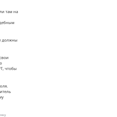
ли там на
удебным
не должны
 свои
ию
РТ, чтобы
юля.
витель
му
енку