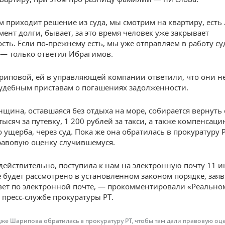
м приходит решение из суда, мы смотрим на квартиру, есть 
ент долги, бывает, за это время человек уже закрывает
сть. Если по-прежнему есть, мы уже отправляем в работу с
 — только ответил Ибрагимов.
риповой, ей в управляющей компании ответили, что они 
удебным приставам о погашениях задолженности.
енщина, оставшаяся без отдыха на море, собирается вернуть
тысяч за путевку, 1 200 рублей за такси, а также компенсац
 ущерба, через суд. Пока же она обратилась в прокуратуру 
равовую оценку случившемуся.
действительно, поступила к нам на электронную почту 11 и
будет рассмотрено в установленном законом порядке, зая
вет по электронной почте, — прокомментировали «Реально
 пресс-службе прокуратуры РТ.
же Шарипова обратилась в прокуратуру РТ, чтобы там дали правовую оц