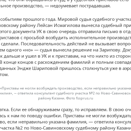
ьное производство, — недоумевает пострадавшая.
 событиям прошлого года. Мировой судья судебного участк
овскому району Лейсан Исмагилова вынесла судебный при
этого документа УК в свою очередь отправила письмо в отд
риставов с просьбой возбудить исполнительное производст
 сделали. Последовательность действий не вызывает вопро
м одного «но» — судья вынесла решение на Зарипову. Док
к дальше и ушел в УК и к приставам, на что никто из сторон
В конце концов с расхождением фамилий и полным совпад
данных Эндже Шариповой пришлось столкнуться уже в аэр
том.
«Приставы не могли возбуждать производство, если неправильно указана
илия», — ответила консультант судебного участка №2 по Ново-Савиновс
району Казани. Фото fssprus.ru
атка. Если ее обнаруживаем сразу, то исправляем. В свою оч
ась к нам по поводу ошибки. Приставы не могли возбуждат
во, если неправильно указана фамилия, — ответила консул
участка №2 по Ново-Савиновскому судебному району Казани