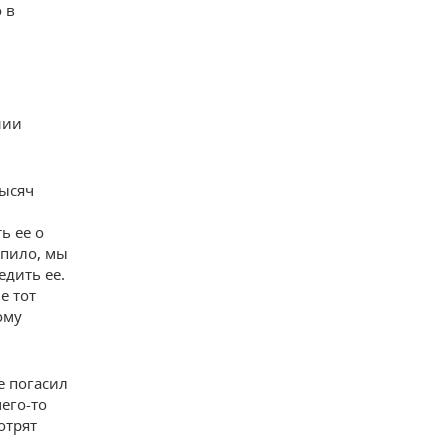
 в
нии
тысяч
ь ее о
упило, мы
едить ее.
е тот
ому
е погасил
его-то
отрят