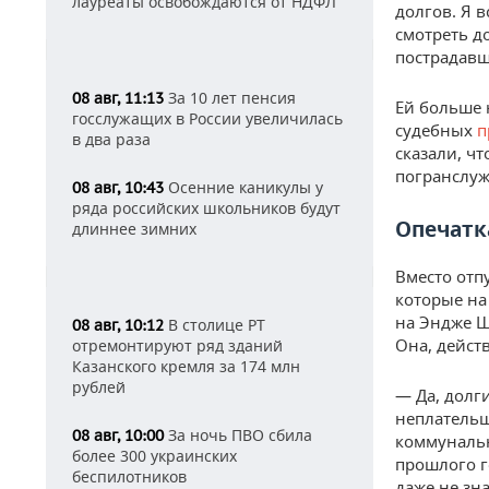
лауреаты освобождаются от НДФЛ
долгов. Я в
смотреть д
пострадавш
За 10 лет пенсия
08 авг, 11:13
Ей больше 
госслужащих в России увеличилась
судебных
п
в два раза
сказали, чт
погранслуж
Осенние каникулы у
08 авг, 10:43
ряда российских школьников будут
Опечатк
длиннее зимних
Вместо отпу
которые на
на Эндже Ш
В столице РТ
08 авг, 10:12
Она, дейст
отремонтируют ряд зданий
Казанского кремля за 174 млн
рублей
— Да, долги
неплательщ
За ночь ПВО сбила
08 авг, 10:00
коммунальн
более 300 украинских
прошлого го
беспилотников
даже не зна