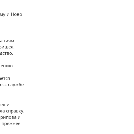
му и Ново-
ваниям
ришел,
дство,
лению
ается
есс-службе
ел и
ла справку,
арипова и
о прежнее