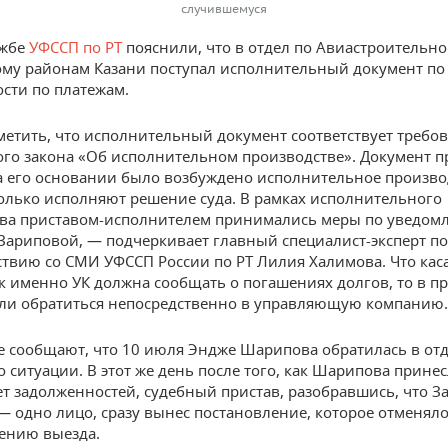
случившемуся
ужбе
УФССП по РТ
пояснили, что в отдел по Авиастроительно
му районам Казани поступал исполнительный документ по
сти по платежам.
метить, что исполнительный документ соответствует требо
го закона «Об исполнительном производстве». Документ п
а его основании было возбуждено исполнительное произво
олько исполняют решение суда. В рамках исполнительного
тва приставом-исполнителем принимались меры по уведом
ариповой, — подчеркивает главный специалист-эксперт по
твию со СМИ УФССП России по РТ Лилия Халимова. Что кас
ак именно УК должна сообщать о погашениях долгов, то в пр
ли обратиться непосредственно в управляющую компанию.
е сообщают, что 10 июля Эндже Шарипова обратилась в отд
о ситуации. В этот же день после того, как Шарипова принес
нет задолженностей, судебный пристав, разобравшись, что З
 одно лицо, сразу вынес постановление, которое отменял
ению выезда.