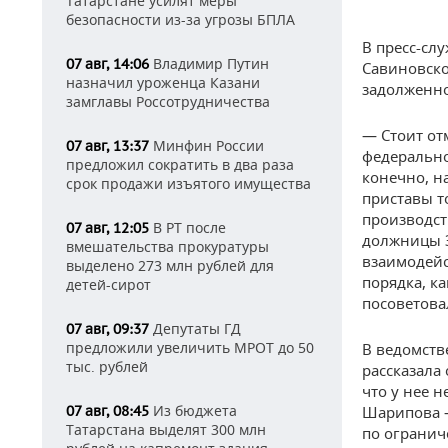
Татарстане усилят меры
безопасности из-за угрозы БПЛА
В пресс-сл
Владимир Путин
07 авг, 14:06
Савиновско
назначил уроженца Казани
задолженно
замглавы Россотрудничества
— Стоит от
Минфин России
07 авг, 13:37
федерально
предложил сократить в два раза
конечно, н
срок продажи изъятого имущества
приставы т
производс
В РТ после
07 авг, 12:05
должницы З
вмешательства прокуратуры
взаимодейс
выделено 273 млн рублей для
порядка, к
детей-сирот
посоветова
Депутаты ГД
07 авг, 09:37
предложили увеличить МРОТ до 50
В ведомств
тыс. рублей
рассказала 
что у нее 
Из бюджета
07 авг, 08:45
Шарипова —
Татарстана выделят 300 млн
по огранич