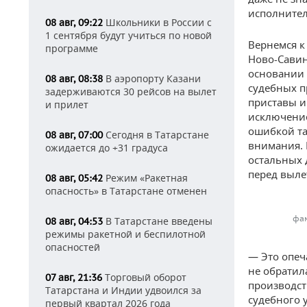
исполнител
Школьники в России с
08 авг, 09:22
1 сентября будут учиться по новой
Вернемся к
программе
Ново-Савин
основании 
В аэропорту Казани
08 авг, 08:38
судебных п
задерживаются 30 рейсов на вылет
приставы и
и прилет
исключение
ошибкой та
Сегодня в Татарстане
08 авг, 07:00
внимания. 
ожидается до +31 градуса
остальных 
перед выле
Режим «Ракетная
08 авг, 05:42
опасность» в Татарстане отменен
фам
В Татарстане введены
08 авг, 04:53
режимы ракетной и беспилотной
опасностей
— Это опеч
не обратил
Торговый оборот
07 авг, 21:36
производст
Татарстана и Индии удвоился за
судебного 
первый квартал 2026 года