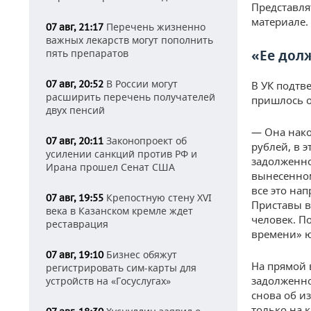
Представля
материале.
Перечень жизненно
07 авг, 21:17
важных лекарств могут пополнить
пять препаратов
«Ее дол
В России могут
07 авг, 20:52
В УК подтв
расширить перечень получателей
пришлось о
двух пенсий
— Она нако
Законопроект об
07 авг, 20:11
рублей, в э
усилении санкций против РФ и
задолженно
Ирана прошел Сенат США
вынесенном
все это на
Крепостную стену XVI
07 авг, 19:55
Приставы в
века в Казанском кремле ждет
человек. П
реставрация
времени» ю
Бизнес обяжут
07 авг, 19:10
На прямой 
регистрировать сим-карты для
задолженно
устройств на «Госуслугах»
снова об и
только на 