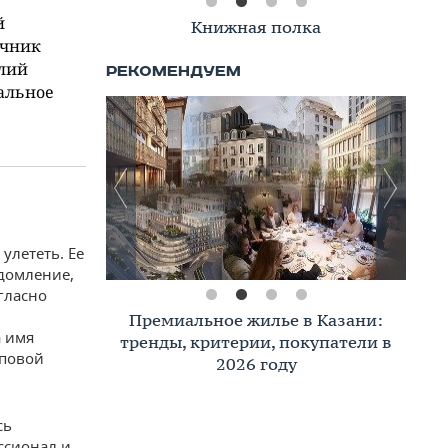
й
Книжная полка
ичник
илий
еальное
улететь. Ее
едомление,
гласно
Премиальное жилье в Казани:
а имя
тренды, критерии, покупатели в
иповой
2026 году
сь
ессионал и