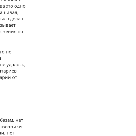
ва это одно
рашивал,
был сделан
азывает
яснения по
го не
я
не удалось,
нтариев
арий от
е
базам, нет
дственники
и, нет