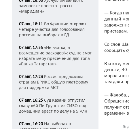
Хуснуллин заявил о
07 авг, 18:30
заморозке проекта трассы
«Меридиан»
— Когда на
данный мом
Во Франции откроют
07 авг, 18:11
задолженно
четыре участка для голосования
приставам,
россиян на выборах в ГД
Со слов Ша
«Не взятка, а
07 авг, 17:55
сообщать с
возмещение расходов!»: суд не смог
избрать меру пресечения для топа
В итоге, ж
«Банка Татарстан»
деньги, 40 
морального
Россия предложила
07 авг, 17:23
там дали п
странам БРИКС общую платформу
для поддержки МСП
— Жалоба, 
Суд Казани отпустил
07 авг, 16:25
Обращение 
главу «Ай Пи Групп» из СИЗО под
получит от
домашний арест по делу на 5 млн
времени» в
На выборах в
07 авг, 16:20
Энд