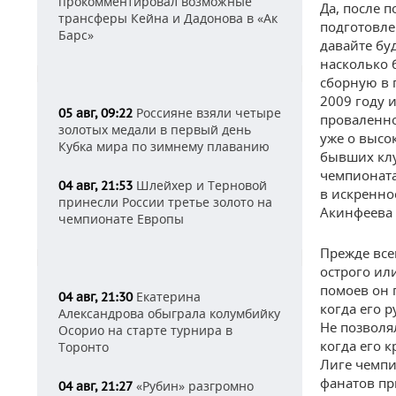
прокомментировал возможные
Да, после 
трансферы Кейна и Дадонова в «Ак
подготовле
Барс»
давайте бу
насколько 
сборную в 
2009 году 
Россияне взяли четыре
05 авг, 09:22
проваленно
золотых медали в первый день
уже о высо
Кубка мира по зимнему плаванию
бывших клу
чемпионата
Шлейхер и Терновой
04 авг, 21:53
в искренно
принесли России третье золото на
Акинфеева 
чемпионате Европы
Прежде все
острого ил
помоев он 
Екатерина
04 авг, 21:30
когда его 
Александрова обыграла колумбийку
Не позволя
Осорио на старте турнира в
когда его к
Торонто
Лиге чемпи
фанатов пр
«Рубин» разгромно
04 авг, 21:27