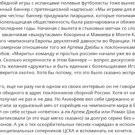
победной игры с испанцами полевые футболисты тоже вынес
нный баннер с претенциозной надписью: «Мы играем для в
дем честны: баннер придумали пиарщики, которые понима
болельщицкая общественность была разочарована и обиже
последние годы. Начиная с вылета в стыковых матчах со сл
и заканчивая «выкрутасами» Кокорина и Мамаева в Монте-К
го чемпионата Европы двухлетней давности во Франции. Н
комерном отношении того же Артема Дзюбы к поклонникам
бов. «Мирить» команду и простых россиян начали уже во 
. Сколько искренности в этом баннере — вопрос дискуссио
сть желания «дружить» и быть единым с болельщиками Иг
верится охотно. Хотя бы потому, что это было сказано эксп
го, еще ни разу ни в одном из своих интервью он не говор
и обидного в адрес поклонников сборной России. Хотя от н
получал не раз и не два. Но Акинфеев вел себя сдержанно и
ругали за курьезный мяч от корейцев на чемпионате мира в 
л он себе острых «ответок» а-ля Артем Дзюба или Роман Ши
ритиковали (и это еще мягко сказано) за долгую серию без «
онов. А уж о тех оскорбительных песнях-«зарядах» в испол
инципиальных соперников ЦСКА и вспоминать не хочется.