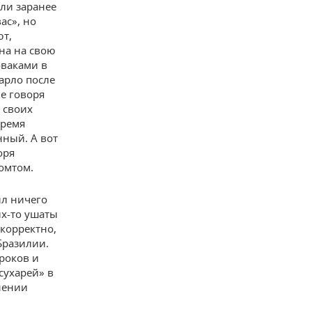
ли заранее
ас», но
ют,
на на свою
оваками в
арло после
е говоря
 своих
время
нный. А вот
оря
ромтом.
ил ничего
их-то ушаты
 корректно,
Бразилии.
роков и
сухарей» в
нении