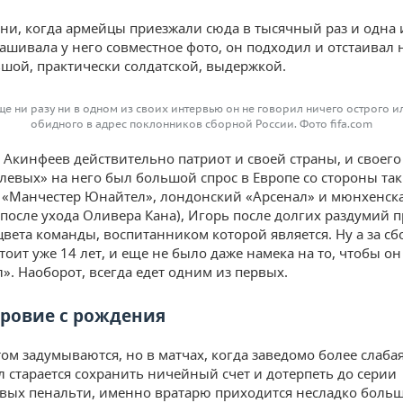
ани, когда армейцы приезжали сюда в тысячный раз и одна 
ашивала у него совместное фото, он подходил и отстаивал 
ьшой, практически солдатской, выдержкой.
ще ни разу ни в одном из своих интервью он не говорил ничего острого и
обидного в адрес поклонников сборной России. Фото fifa.com
, Акинфеев действительно патриот и своей страны, и своего
улевых» на него был большой спрос в Европе со стороны так
к «Манчестер Юнайтел», лондонский «Арсенал» и мюнхенск
(после ухода Оливера Кана), Игорь после долгих раздумий
вета команды, воспитанником которой является. Ну а за с
оит уже 14 лет, и еще не было даже намека на то, чтобы он
». Наоборот, всегда едет одним из первых.
ровие с рождения
этом задумываются, но в матчах, когда заведомо более слаба
ил старается сохранить ничейный счет и дотерпеть до серии
вых пенальти, именно вратарю приходится несладко больш