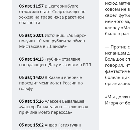
исход матч
В Екатеринбурге
06 авг, 11:57
совсем не 
отложили старт Спартакиады по
своей футб
хоккею на траве из-за ракетной
немного за
опасности
каналу «Ма
было в раз
Источник: «Ак Барс»
05 авг, 20:01
получит 10 млн рублей за обмен
Мифтахова в «Шанхай»
— Против с
испанцам д
Большое сп
«Рубин» отзаявил
05 авг, 14:25
нападающего Даку из заявки в РПЛ
говорил, ч
фантастиче
болельщики
В Казани впервые
05 авг, 14:00
проходит чемпионат России по
организовы
гольфу
«Мы должны
Алексей Бывальцев:
05 авг, 13:26
Игоря от б
«Фактор Гатиятулина — ключевая
причина моего перехода»
Анвар Гатиятулин
05 авг, 13:02