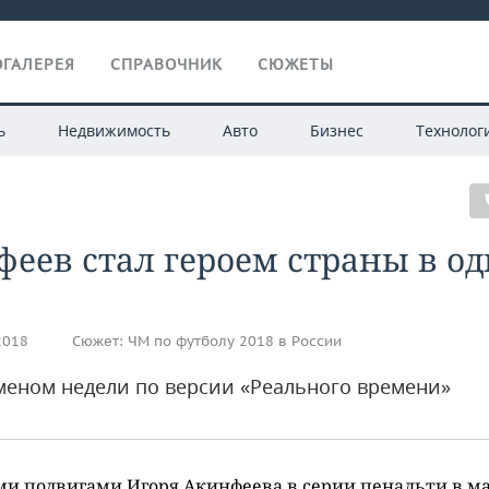
ГАЛЕРЕЯ
СПРАВОЧНИК
СЮЖЕТЫ
ь
Недвижимость
Авто
Бизнес
Технолог
еев стал героем страны в о
2018
Сюжет:
ЧМ по футболу 2018 в России
меном недели по версии «Реального времени»
ми подвигами Игоря Акинфеева в серии пенальти в м