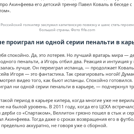
про Акинфеева его детский тренер Павел Коваль в беседе с
том».
Российский голкипер заслужил капитанскую повязку и шанс стать героем
большой страны. Фото fifa.com
не проиграл ни одной серии пенальти в кар
ебя спокойно. Да, это лотерея. Но лучший вратарь мира — де
 одного пенальти, а Игорь отбил два. Реакция и интуиция у
азалась лучше. Он переиграл испанца, — продолжает Коваль
ейв Игоря — это фантастика. Так среагировать ногой! Дума
мотрел видео того, как бьют испанцы. Спокойно готовился.
играл ни одной серии пенальти в карьере, — подчеркнул тр
 такой период в карьере кипера, когда многие уже не верили
е на былой уровень. В 2011 году, когда его ЦСКА встречалс
 дерби со «Спартаком», Веллитон грязно пошел в стык и се
л Акинфеева. Тогда даже о сроках возвращения его в футбо
 предельно аккуратно, не говоря уже о сборной.