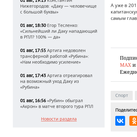
Константин
01 авг, 19:15
А уже в 20
Нижегородов: «Даку — человечище
капитанску
с большой буквы»
самым глав
Егор Тесленко:
01 авг, 18:30
«Сильнейший ли Даку нападающий
в РПЛ? 100% — да»
Артига недоволен
01 авг, 17:55
трансферной работой «Рубина»:
Подпи
«Нам необходимо усиление»
MAX
и
Ежедн
Артига отреагировал
01 авг, 17:43
на возможный уход Даку из
«Рубина»
Спорт
«Рубин» обыграл
01 авг, 16:56
«Акрон» в матче второго тура РПЛ
Поделитес
Новости раздела