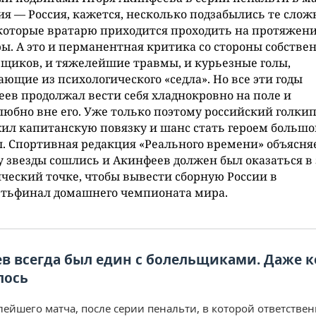
я — Россия, кажется, несколько подзабылись те слож
которые вратарю приходится проходить на протяжени
ы. А это и перманентная критика со стороны собстве
щиков, и тяжелейшие травмы, и курьезные голы,
ющие из психологического «седла». Но все эти годы
ев продолжал вести себя хладнокровно на поле и
юбно вне его. Уже только поэтому российский голки
ил капитанскую повязку и шанс стать героем большо
. Спортивная редакция «Реального времени» объясняе
 звезды сошлись и Акинфеев должен был оказаться в 
ческий точке, чтобы вывести сборную России в
ртьфинал домашнего чемпионата мира.
в всегда был един с болельщиками. Даже к
лось
лейшего матча, после серии пенальти, в которой ответствен