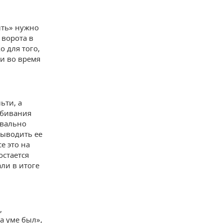
щить» нужно
 ворота в
о для того,
ли во время
ьти, а
обивания
квально
выводить ее
е это на
остается
ли в итоге
,
а уме был»,