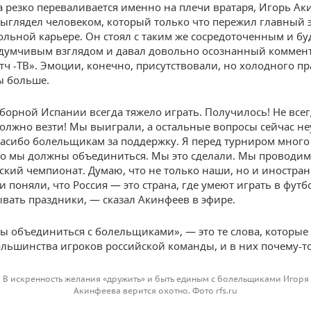
а резко переваливается именно на плечи вратаря, Игорь А
выглядел человеком, который только что пережил главный 
ольной карьере. Он стоял с таким же сосредоточенным и бу
думчивым взглядом и давал довольно осознанный коммен
тч -ТВ». Эмоции, конечно, присутствовали, но холодного п
ы больше.
борной Испании всегда тяжело играть. Получилось! Не всег
олжно везти! Мы выиграли, а остальные вопросы сейчас не
асибо болельщикам за поддержку. Я перед турниром много
то мы должны объединиться. Мы это сделали. Мы проводим
ский чемпионат. Думаю, что не только наши, но и иностра
 поняли, что Россия — это страна, где умеют играть в футб
вать праздники, — сказал Акинфеев в эфире.
 объединиться с болельщиками», — это те слова, которые
ольшинства игроков российской команды, и в них почему-то
В искренность желания «дружить» и быть единым с болельщиками Игоря
Акинфеева верится охотно. Фото rfs.ru