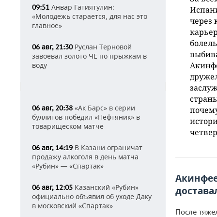
Анвар Гатиятулин:
09:51
Испани
«Молодежь старается, для нас это
через 
главное»
карьер
болель
Руслан Терновой
06 авг, 21:30
выбива
завоевал золото ЧЕ по прыжкам в
Акинфе
воду
дружел
заслуж
страны
«Ак Барс» в серии
06 авг, 20:38
почему
буллитов победил «Нефтяник» в
истори
товарищеском матче
четве
В Казани ограничат
06 авг, 14:19
продажу алкоголя в день матча
«Рубин» — «Спартак»
Акинфее
Казанский «Рубин»
06 авг, 12:05
достава
официально объявил об уходе Даку
в московский «Спартак»
После тяже