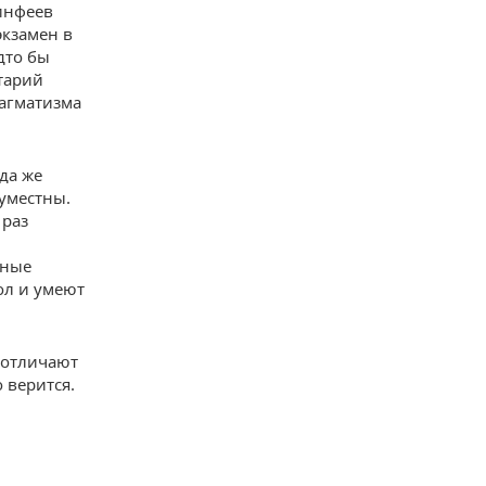
кинфеев
экзамен в
дто бы
тарий
рагматизма
да же
уместны.
 раз
нные
ол и умеют
 отличают
 верится.