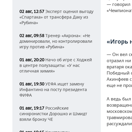
— говорил 
«Чемпиона
Эксперт оценил выгоду
02 авг, 12:57
«Спартака» от трансфера Даку из
«Рубина»
Тренер «Акрона»: «Не
02 авг, 09:58
«Игорь 
доминировали, но контролировали
игру против «Рубина»
— Он вел с
Начо об игре с Ходжей
01 авг, 20:20
отразил ни
в центре полузащиты: «У нас
вратаря ок
отличная химия»
Победный с
Акинфеев с
УЕФА ищет замену
01 авг, 19:30
еще не про
Инфантино на посту президента
ФИФА
А ведь был
возвращени
Российские
01 авг, 19:17
московском
синхронистки Дорошко и Шмидт
травмирова
взяли бронзу ЧЕ
рассуждали