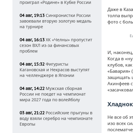
проиграл «Родине» в Кубке России
Даже в Каз
Синхронистки России
толпа выпр
04 авг, 19:13
завоевали вторую золотую медаль
фото с бол
на турнире
Е
ХК «Челны» пропустит
04 авг, 16:13
сезон ВХЛ из-за финансовых
проблем
И, наконец
Когда в «н
Фигуристы
04 авг, 15:32
клубов, ка
Кагановская и Некрасов выступят
«Бавария» 
на челленджере в Японии
защищать ц
Акинфеев ст
Мужская сборная
04 авг, 14:22
«засачковал
России не поедет на чемпионат
мира 2027 года по волейболу
Хладнок
Российские прыгуны в
03 авг, 21:22
Не все об 
воду взяли серебро на чемпионате
изо всех с
Европы
послематче