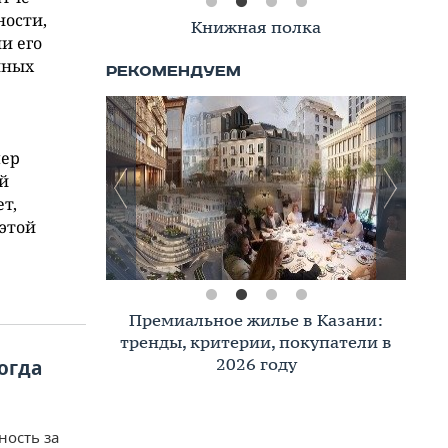
ности,
Книжная полка
и его
нных
пер
й
т,
этой
Премиальное жилье в Казани:
тренды, критерии, покупатели в
2026 году
огда
ность за