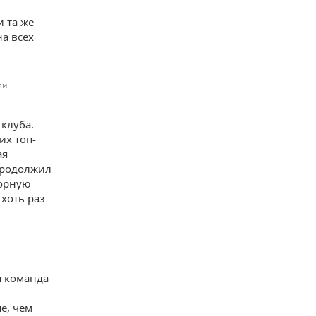
и та же
на всех
ли
 клуба.
их топ-
ая
 продолжил
борную
 хоть раз
я команда
е, чем