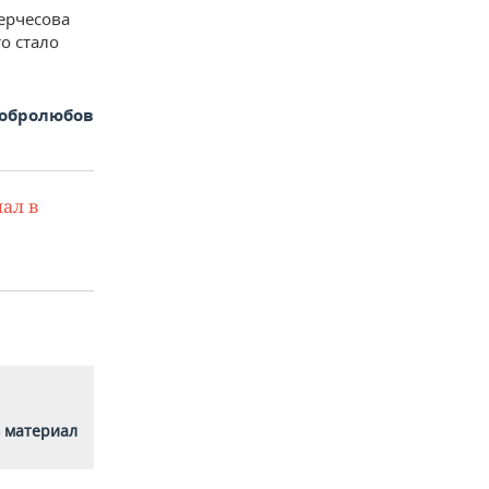
ерчесова
о стало
Добролюбов
ал в
 материал