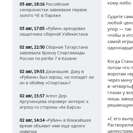
кому-либо.
Российские
03 авг, 18:16
синхронистки завоевали первое
золото ЧЕ в Париже
Судите сами
любой цено
«Рубин» арендовал
03 авг, 17:05
упор — так
защитника сборной Узбекистана
чтобы в ито
самой игры
Сборная Татарстана
02 авг, 22:30
одиннадцат
завоевала бронзу Спартакиады
России по регби-7 в Казани
Когда Стан
потом что-
Джанашия: Даку в
02 авг, 19:55
воротам «в
«Рубине» был хорош, но попадет ли
через мину
он в обойму «Спартака»?
в четверть
глазах у в
Агент Дер-
02 авг, 15:57
лишь завид
Аргучинцева опроверг интерес к
решающую р
игроку со стороны «Ак Барса»
«С его вып
«Рубин» в ближайшее
02 авг, 14:14
Растворили
время объявит имя еще одного
целеустрем
новичка