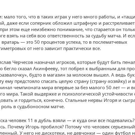
: мало того, что в таких играх у него много работы, и «та
й, даже если соперник обложил штрафную и расстреливает
 при этом еще неизбежно понимание, что старается он тольк
ге взять на себя всю ответственность за судьбу матча. И ес
 вратарь — это 50 процентов успеха, то в послематчевых
иметровых от него зависит практически все.
ислав Черчесов назначал игроков, которые будут бить пенал
то бегло сказал Акинфееву, тот побрел к выбранным для пр
развалочку», будто в магазин за молоком вышел. А ведь бу
ту ему предстояло спасать целую страну (страну-хозяйку) и 
финал чемпионата мира впервые за без малого 50 лет — и вс
сего мира. Такой выдержке и психологической устойчивости 
овать и гордиться, конечно. Стальные нервы Игоря и сыгра
оль в судьбоносном матче.
уска человек 11 в дубль взяли — и куда они все подевались?
сь. Почему Игорь пробился? Потому что человек серьезный
ленный. У него не дискотеки, не девчонки — один футбол н