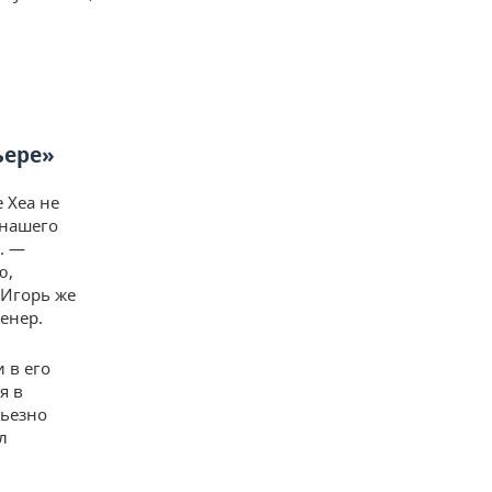
ьере»
 Хеа не
 нашего
. —
ю,
 Игорь же
енер.
 в его
я в
рьезно
л