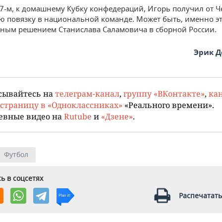
17-м, к домашнему Кубку конфедераций, Игорь получил от Ч
ю повязку в национальной команде. Может быть, именно эт
ным решением Станислава Саламовича в сборной России.
Эрик 
сывайтесь на
телеграм-канал
,
группу «ВКонтакте»
,
кан
страницу в «Одноклассниках»
«Реального времени».
евные видео на
Rutube
и
«Дзене»
.
Футбол
ь в соцсетях
Распечатать