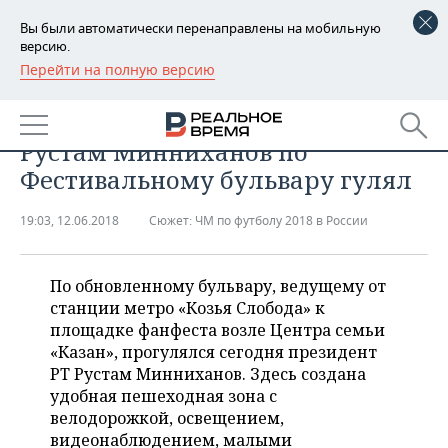
Вы были автоматически перенаправлены на мобильную
версию.
Перейти на полную версию
РЕГИОНЫ
ОБЩЕСТВО
По дороге к мундиалю: как
БАШКОРТОСТАН
НОВОСТИ
Рустам Минниханов по
ТАТАРСТАН
АНАЛИТИКА
Фестивальному бульвару гулял
УДМУРТИЯ
НОВОСТИ АНАЛИТИКИ
ЭКОНОМИКА
19:03, 12.06.2018
Сюжет:
ЧМ по футболу 2018 в России
ДЕКЛАРАЦИИ О ДОХОДАХ
НОВОСТИ ЭКОНОМИКИ
ПРОМЫШЛЕННОСТЬ
По обновленному бульвару, ведущему от
КОРОЛИ ГОСЗАКАЗА ПФО
ФИНАНСЫ
НОВОСТИ
НЕДВИЖИМОСТЬ
станции метро «Козья Слобода» к
ПРОМЫШЛЕННОСТИ
площадке фанфеста возле Центра семьи
ВУЗЫ ТАТАРСТАНА
БАНКИ
НОВОСТИ НЕДВИЖИМОСТИ
АВТО
«Казан», прогулялся сегодня президент
АГРОПРОМ
РТ Рустам Минниханов. Здесь создана
КОМУ ПРИНАДЛЕЖАТ
БЮДЖЕТ
НОВОСТИ АВТО
БИЗНЕС
удобная пешеходная зона с
ТОРГОВЫЕ ЦЕНТРЫ
МАШИНОСТРОЕНИЕ
велодорожкой, освещением,
ТАТАРСТАНА
ИНВЕСТИЦИИ
НОВОСТИ БИЗНЕСА
видеонаблюдением, малыми
ТЕХНОЛОГИИ