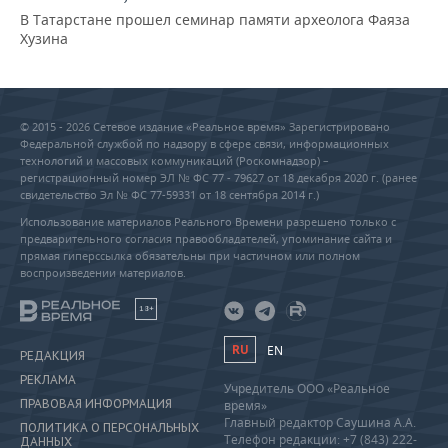
В Татарстане прошел семинар памяти археолога Фаяза
Хузина
© 2015 - 2026 Сетевое издание «Реальное время» Зарегистрировано
Федеральной службой по надзору в сфере связи, информационных
технологий и массовых коммуникаций (Роскомнадзор) –
регистрационный номер ЭЛ № ФС 77 - 79627 от 18 декабря 2020 г. (ранее
свидетельство Эл № ФС 77-59331 от 18 сентября 2014 г.)
Использование материалов Реального Времени разрешено только с
предварительного согласия правообладателей, упоминание сайта и
прямая гиперссылка обязательны при частичном или полном
воспроизведении материалов.
18+
RU
EN
РЕДАКЦИЯ
РЕКЛАМА
Учредитель ООО «Реальное
ПРАВОВАЯ ИНФОРМАЦИЯ
время»
Главный редактор Саушина А.А.
ПОЛИТИКА О ПЕРСОНАЛЬНЫХ
Телефон редакции: +7 (843) 222-
ДАННЫХ