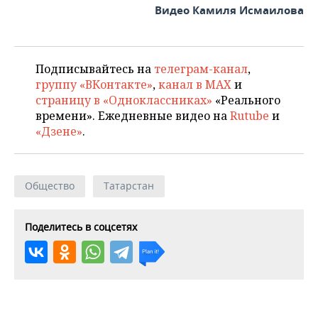
ВОДНЫЕ ВИДЫ СПОРТА
ОБРАЗОВАНИЕ
Видео Камиля Исмаилова
ХОККЕЙ С МЯЧОМ
ПРОИСШЕСТВИЯ
Подписывайтесь на
телеграм-канал
,
группу «ВКонтакте»
,
канал в MAX
и
страницу в «Одноклассниках»
«Реального
времени». Ежедневные видео на
Rutube
и
«Дзене»
.
Общество
Татарстан
Поделитесь в соцсетях