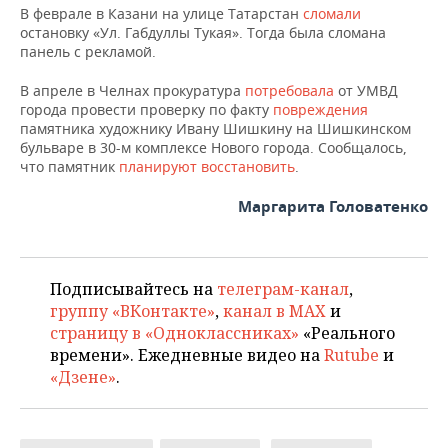
НЕФТЕХИМИЯ
В феврале в Казани на улице Татарстан
сломали
остановку «Ул. Габдуллы Тукая». Тогда была сломана
РОЗНИЧНАЯ ТОРГОВЛЯ
НОВОСТИ ТЕХНОЛОГИЙ
МЕРОПРИЯТИЯ
панель с рекламой.
НЕФТЬ
ТРАНСПОРТ
IT
НОВОСТИ МЕРОПРИЯТИЙ
СПОРТ
В апреле в Челнах прокуратура
потребовала
от УМВД
ОПК
города провести проверку по факту
повреждения
памятника художнику Ивану Шишкину на Шишкинском
УСЛУГИ
МЕДИА
ВЫЕЗДНАЯ РЕДАКЦИЯ
НОВОСТИ СПОРТА
ОБЩЕСТВО
ЭНЕРГЕТИКА
бульваре в 30-м комплексе Нового города. Сообщалось,
что памятник
планируют восстановить
.
ТЕЛЕКОММУНИКАЦИИ
БИЗНЕС-БРАНЧИ
ФУТБОЛ
НОВОСТИ ОБЩЕСТВА
ФОТОГАЛЕРЕЯ
Маргарита Головатенко
ONLINE-КОНФЕРЕНЦИИ
ХОККЕЙ
ВЛАСТЬ
СЮЖЕТЫ
ОТКРЫТАЯ ЛЕКЦИЯ
БАСКЕТБОЛ
ИНФРАСТРУКТУРА
СПРАВОЧНИК
Подписывайтесь на
телеграм-канал
,
группу «ВКонтакте»
,
канал в MAX
и
ВОЛЕЙБОЛ
ИСТОРИЯ
СПИСОК ПЕРСОН
ПОЛНАЯ ВЕРСИЯ
страницу в «Одноклассниках»
«Реального
времени». Ежедневные видео на
Rutube
и
КИБЕРСПОРТ
КУЛЬТУРА
СПИСОК КОМПАНИЙ
«Дзене»
.
ФИГУРНОЕ КАТАНИЕ
МЕДИЦИНА