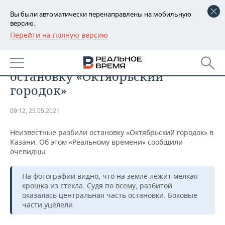
Вы были автоматически перенаправлены на мобильную
версию.
Перейти на полную версию
РЕГИОНЫ
ПРОИСШЕСТВИЯ
В Казани неизвестные разбили
БАШКОРТОСТАН
НОВОСТИ
остановку «Октябрьский
ТАТАРСТАН
АНАЛИТИКА
городок»
УДМУРТИЯ
НОВОСТИ АНАЛИТИКИ
ЭКОНОМИКА
09:12, 25.05.2021
ДЕКЛАРАЦИИ О ДОХОДАХ
НОВОСТИ ЭКОНОМИКИ
ПРОМЫШЛЕННОСТЬ
Неизвестные разбили остановку «Октябрьский городок» в
Казани. Об этом «Реальному времени» сообщили
КОРОЛИ ГОСЗАКАЗА ПФО
ФИНАНСЫ
НОВОСТИ
НЕДВИЖИМОСТЬ
очевидцы.
ПРОМЫШЛЕННОСТИ
ВУЗЫ ТАТАРСТАНА
БАНКИ
НОВОСТИ НЕДВИЖИМОСТИ
АВТО
На фотографии видно, что на земле лежит мелкая
АГРОПРОМ
крошка из стекла. Судя по всему, разбитой
оказалась центральная часть остановки. Боковые
КОМУ ПРИНАДЛЕЖАТ
БЮДЖЕТ
НОВОСТИ АВТО
БИЗНЕС
ТОРГОВЫЕ ЦЕНТРЫ
МАШИНОСТРОЕНИЕ
части уцелели.
ТАТАРСТАНА
ИНВЕСТИЦИИ
НОВОСТИ БИЗНЕСА
ТЕХНОЛОГИИ