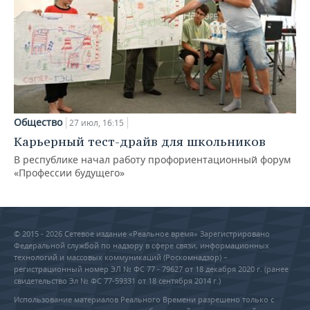
Общество
27 июл, 16:15
Карьерный тест-драйв для школьников
В республике начал работу профориентационный форум
«Профессии будущего»
© 2015 - 2026 Сетевое издание «Реальное время» Зарегистрировано
Федеральной службой по надзору в сфере связи, информационных
технологий и массовых коммуникаций (Роскомнадзор) –
регистрационный номер ЭЛ № ФС 77 - 79627 от 18 декабря 2020 г. (ранее
свидетельство Эл № ФС 77-59331 от 18 сентября 2014 г.)
Использование материалов Реального Времени разрешено только с