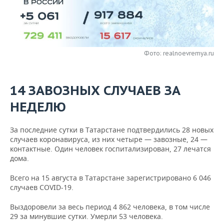
НЕФТЕХИМИЯ
РОЗНИЧНАЯ ТОРГОВЛЯ
НОВОСТИ ТЕХНОЛОГИЙ
МЕРОПРИЯТИЯ
НЕФТЬ
ТРАНСПОРТ
IT
НОВОСТИ МЕРОПРИЯТИЙ
СПОРТ
ОПК
Фото: realnoevremya.ru
УСЛУГИ
МЕДИА
ВЫЕЗДНАЯ РЕДАКЦИЯ
НОВОСТИ СПОРТА
ОБЩЕСТВО
ЭНЕРГЕТИКА
14 ЗАВОЗНЫХ СЛУЧАЕВ ЗА
ТЕЛЕКОММУНИКАЦИИ
БИЗНЕС-БРАНЧИ
ФУТБОЛ
НОВОСТИ ОБЩЕСТВА
ФОТОГАЛЕРЕЯ
НЕДЕЛЮ
ONLINE-КОНФЕРЕНЦИИ
ХОККЕЙ
ВЛАСТЬ
СЮЖЕТЫ
За последние сутки в Татарстане подтвердились 28 новых
ОТКРЫТАЯ ЛЕКЦИЯ
БАСКЕТБОЛ
ИНФРАСТРУКТУРА
СПРАВОЧНИК
случаев коронавируса, из них четыре — завозные, 24 —
контактные. Один человек госпитализирован, 27 лечатся
ВОЛЕЙБОЛ
ИСТОРИЯ
СПИСОК ПЕРСОН
ПОЛНАЯ ВЕРСИЯ
дома.
Всего на 15 августа в Татарстане зарегистрировано 6 046
КИБЕРСПОРТ
КУЛЬТУРА
СПИСОК КОМПАНИЙ
случаев COVID-19.
ФИГУРНОЕ КАТАНИЕ
МЕДИЦИНА
Выздоровели за весь период 4 862 человека, в том числе
29 за минувшие сутки. Умерли 53 человека.