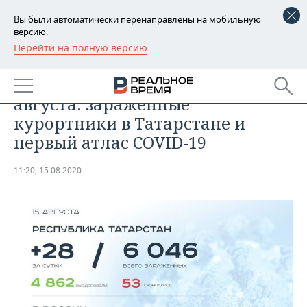
Вы были автоматически перенаправлены на мобильную
версию.
Перейти на полную версию
РЕГИОНЫ
ОБЩЕСТВО
Главное о коронавирусе на 15
БАШКОРТОСТАН
НОВОСТИ
августа: зараженные
ТАТАРСТАН
АНАЛИТИКА
курортники в Татарстане и
первый атлас COVID-19
УДМУРТИЯ
НОВОСТИ АНАЛИТИКИ
ЭКОНОМИКА
11:20, 15.08.2020
ДЕКЛАРАЦИИ О ДОХОДАХ
НОВОСТИ ЭКОНОМИКИ
ПРОМЫШЛЕННОСТЬ
КОРОЛИ ГОСЗАКАЗА ПФО
ФИНАНСЫ
НОВОСТИ
НЕДВИЖИМОСТЬ
ПРОМЫШЛЕННОСТИ
ВУЗЫ ТАТАРСТАНА
БАНКИ
НОВОСТИ НЕДВИЖИМОСТИ
АВТО
АГРОПРОМ
КОМУ ПРИНАДЛЕЖАТ
БЮДЖЕТ
НОВОСТИ АВТО
БИЗНЕС
ТОРГОВЫЕ ЦЕНТРЫ
МАШИНОСТРОЕНИЕ
ТАТАРСТАНА
ИНВЕСТИЦИИ
НОВОСТИ БИЗНЕСА
ТЕХНОЛОГИИ