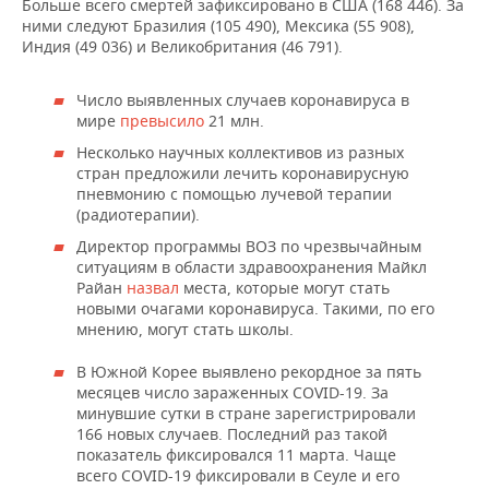
Больше всего смертей зафиксировано в США (168 446). За
ними следуют Бразилия (105 490), Мексика (55 908),
Индия (49 036) и Великобритания (46 791).
Число выявленных случаев коронавируса в
мире
превысило
21 млн.
Несколько научных коллективов из разных
стран предложили лечить коронавирусную
пневмонию с помощью лучевой терапии
(радиотерапии).
Директор программы ВОЗ по чрезвычайным
ситуациям в области здравоохранения Майкл
Райан
назвал
места, которые могут стать
новыми очагами коронавируса. Такими, по его
мнению, могут стать школы.
В Южной Корее выявлено рекордное за пять
месяцев число зараженных COVID-19. За
минувшие сутки в стране зарегистрировали
166 новых случаев. Последний раз такой
показатель фиксировался 11 марта. Чаще
всего COVID-19 фиксировали в Сеуле и его