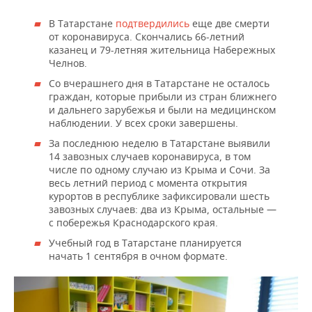
ВОДНЫЕ ВИДЫ СПОРТА
ОБРАЗОВАНИЕ
В Татарстане
подтвердились
еще две смерти
ХОККЕЙ С МЯЧОМ
ПРОИСШЕСТВИЯ
от коронавируса. Скончались 66-летний
казанец и 79-летняя жительница Набережных
Челнов.
Со вчерашнего дня в Татарстане не осталось
граждан, которые прибыли из стран ближнего
и дальнего зарубежья и были на медицинском
наблюдении. У всех сроки завершены.
За последнюю неделю в Татарстане выявили
14 завозных случаев коронавируса, в том
числе по одному случаю из Крыма и Сочи. За
весь летний период с момента открытия
курортов в республике зафиксировали шесть
завозных случаев: два из Крыма, остальные —
с побережья Краснодарского края.
Учебный год в Татарстане планируется
начать 1 сентября в очном формате.