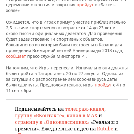
НЕФТЕХИМИЯ
церемонии открытия и закрытия
пройдут
в «Баскет-
холле».
РОЗНИЧНАЯ ТОРГОВЛЯ
НОВОСТИ ТЕХНОЛОГИЙ
МЕРОПРИЯТИЯ
НЕФТЬ
Ожидается, что в Играх примут участие приблизительно
ТРАНСПОРТ
IT
НОВОСТИ МЕРОПРИЯТИЙ
СПОРТ
2,5 тысячи спортсменов в возрасте от 14 до 23 лет и
ОПК
около тысячи официальных делегатов. Для проведения
УСЛУГИ
МЕДИА
ВЫЕЗДНАЯ РЕДАКЦИЯ
НОВОСТИ СПОРТА
ОБЩЕСТВО
будет задействовано 14 спортивных объектов,
ЭНЕРГЕТИКА
большинство из которых были построены в Казани для
проведения Всемирной летней Универсиады 2013 года,
ТЕЛЕКОММУНИКАЦИИ
БИЗНЕС-БРАНЧИ
ФУТБОЛ
НОВОСТИ ОБЩЕСТВА
ФОТОГАЛЕРЕЯ
сообщает
пресс-служба Минспорта РТ.
ONLINE-КОНФЕРЕНЦИИ
ХОККЕЙ
ВЛАСТЬ
СЮЖЕТЫ
Напомним, что Игры перенесли. Изначально они должны
были пройти в Татарстане с 20 по 27 августа. Однако из-
за ситуации с распространением коронавируса даты
ОТКРЫТАЯ ЛЕКЦИЯ
БАСКЕТБОЛ
ИНФРАСТРУКТУРА
СПРАВОЧНИК
были сдвинуты. Предположительно, игры
пройдут
с 4 по
11 сентября.
ВОЛЕЙБОЛ
ИСТОРИЯ
СПИСОК ПЕРСОН
ПОЛНАЯ ВЕРСИЯ
КИБЕРСПОРТ
КУЛЬТУРА
СПИСОК КОМПАНИЙ
Подписывайтесь на
телеграм-канал
,
группу «ВКонтакте»
,
канал в MAX
и
ФИГУРНОЕ КАТАНИЕ
МЕДИЦИНА
страницу в «Одноклассниках»
«Реального
времени». Ежедневные видео на
Rutube
и