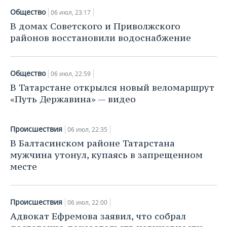
НЕФТЕХИМИЯ
Общество
06 июл, 23:17
РОЗНИЧНАЯ ТОРГОВЛЯ
НОВОСТИ ТЕХНОЛОГИЙ
МЕРОПРИЯТИЯ
В домах Советского и Приволжского
НЕФТЬ
районов восстановили водоснабжение
ТРАНСПОРТ
IT
НОВОСТИ МЕРОПРИЯТИЙ
СПОРТ
ОПК
УСЛУГИ
МЕДИА
ВЫЕЗДНАЯ РЕДАКЦИЯ
НОВОСТИ СПОРТА
ОБЩЕСТВО
ЭНЕРГЕТИКА
Общество
06 июл, 22:59
В Татарстане открылся новый веломаршрут
ТЕЛЕКОММУНИКАЦИИ
БИЗНЕС-БРАНЧИ
ФУТБОЛ
НОВОСТИ ОБЩЕСТВА
ФОТОГАЛЕРЕЯ
«Путь Державина» — видео
ONLINE-КОНФЕРЕНЦИИ
ХОККЕЙ
ВЛАСТЬ
СЮЖЕТЫ
Происшествия
06 июл, 22:35
ОТКРЫТАЯ ЛЕКЦИЯ
БАСКЕТБОЛ
ИНФРАСТРУКТУРА
СПРАВОЧНИК
В Балтасинском районе Татарстана
мужчина утонул, купаясь в запрещенном
ВОЛЕЙБОЛ
ИСТОРИЯ
СПИСОК ПЕРСОН
ПОЛНАЯ ВЕРСИЯ
месте
КИБЕРСПОРТ
КУЛЬТУРА
СПИСОК КОМПАНИЙ
Происшествия
06 июл, 22:00
ФИГУРНОЕ КАТАНИЕ
МЕДИЦИНА
Адвокат Ефремова заявил, что собрал