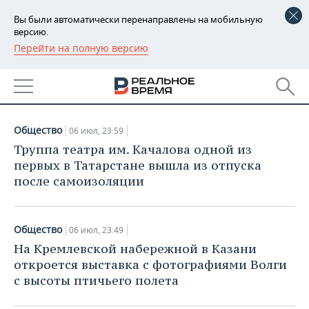
Вы были автоматически перенаправлены на мобильную
версию.
Перейти на полную версию
РЕГИОНЫ
НОВОСТИ
БАШКОРТОСТАН
НОВОСТИ
06.07.2020
ТАТАРСТАН
АНАЛИТИКА
Общество
06 июл, 23:59
УДМУРТИЯ
НОВОСТИ АНАЛИТИКИ
ЭКОНОМИКА
Труппа театра им. Качалова одной из
первых в Татарстане вышла из отпуска
ДЕКЛАРАЦИИ О ДОХОДАХ
НОВОСТИ ЭКОНОМИКИ
ПРОМЫШЛЕННОСТЬ
после самоизоляции
КОРОЛИ ГОСЗАКАЗА ПФО
ФИНАНСЫ
НОВОСТИ
НЕДВИЖИМОСТЬ
ПРОМЫШЛЕННОСТИ
Общество
06 июл, 23:49
ВУЗЫ ТАТАРСТАНА
БАНКИ
НОВОСТИ НЕДВИЖИМОСТИ
АВТО
На Кремлевской набережной в Казани
АГРОПРОМ
откроется выставка с фотографиями Волги
КОМУ ПРИНАДЛЕЖАТ
БЮДЖЕТ
НОВОСТИ АВТО
БИЗНЕС
с высоты птичьего полета
ТОРГОВЫЕ ЦЕНТРЫ
МАШИНОСТРОЕНИЕ
ТАТАРСТАНА
ИНВЕСТИЦИИ
НОВОСТИ БИЗНЕСА
ТЕХНОЛОГИИ