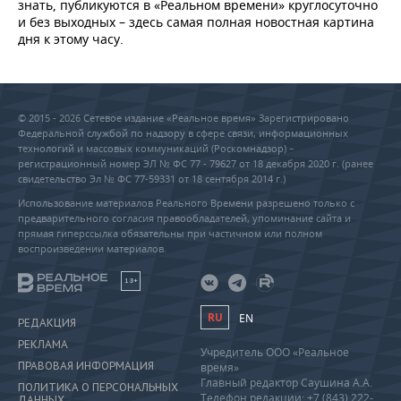
знать, публикуются в «Реальном времени» круглосуточно
и без выходных – здесь самая полная новостная картина
дня к этому часу.
© 2015 - 2026 Сетевое издание «Реальное время» Зарегистрировано
Федеральной службой по надзору в сфере связи, информационных
технологий и массовых коммуникаций (Роскомнадзор) –
регистрационный номер ЭЛ № ФС 77 - 79627 от 18 декабря 2020 г. (ранее
свидетельство Эл № ФС 77-59331 от 18 сентября 2014 г.)
Использование материалов Реального Времени разрешено только с
предварительного согласия правообладателей, упоминание сайта и
прямая гиперссылка обязательны при частичном или полном
воспроизведении материалов.
18+
RU
EN
РЕДАКЦИЯ
РЕКЛАМА
Учредитель ООО «Реальное
ПРАВОВАЯ ИНФОРМАЦИЯ
время»
Главный редактор Саушина А.А.
ПОЛИТИКА О ПЕРСОНАЛЬНЫХ
Телефон редакции: +7 (843) 222-
ДАННЫХ