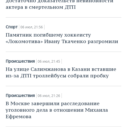
достаточно доказательств невиновности
ВОДНЫЕ ВИДЫ СПОРТА
ОБРАЗОВАНИЕ
актера в смертельном ДТП
ХОККЕЙ С МЯЧОМ
ПРОИСШЕСТВИЯ
Спорт
06 июл, 21:56
Памятник погибшему хоккеисту
«Локомотива» Ивану Ткаченко разгромили
Происшествия
06 июл, 21:45
На улице Салимжанова в Казани вставшие
из-за ДТП троллейбусы собрали пробку
Происшествия
06 июл, 21:26
В Москве завершили расследование
уголовного дела в отношении Михаила
Ефремова