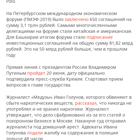
ВОДНЫЕ ВИДЫ СПОРТА
ОБРАЗОВАНИЕ
Polo.
На Петербургском международном экономическом
ХОККЕЙ С МЯЧОМ
ПРОИСШЕСТВИЯ
форуме (ПМЭФ-2019) было
заключено
650 соглашений на
сумму 3,1 трлн рублей. Самыми многочисленными
делегациями на форуме стали китайская и американская.
Для Башкирии итогом форума стало
подписание
инвестиционных соглашений на общую сумму 81,82 млрд
рублей. Это на 50 млрд рублей больше, чем в прошлом
году.
Прямая линия с президентом России Владимиром
Путиным
пройдет
20 июня, дату официально
подтвердила пресс-служба Кремля. Стартовал прием
вопросов к главе государства.
Журналист «Медузы» Иван Голунов, которого обвиняют в
сбыте наркотических веществ,
рассказал
, что никогда не
употреблял и не хранил наркотики. Журналист
утверждает, что дело сфабриковано из-за его статей о
похоронном бизнесе в Москве. Накануне суд отправил
журналиста под домашний арест. Адвокаты Ивана
Голунова
подали
жалобу на содержание в полиции
дольше 48 часов.