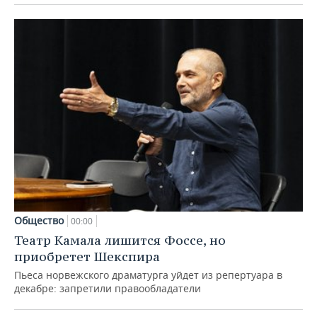
Общество
00:00
Театр Камала лишится Фоссе, но
приобретет Шекспира
Пьеса норвежского драматурга уйдет из репертуара в
декабре: запретили правообладатели