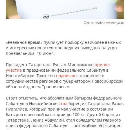
НЕФТЕХИМИЯ
РОЗНИЧНАЯ ТОРГОВЛЯ
НОВОСТИ ТЕХНОЛОГИЙ
МЕРОПРИЯТИЯ
НЕФТЬ
Фото: realnoevremya.ru
ТРАНСПОРТ
IT
НОВОСТИ МЕРОПРИЯТИЙ
СПОРТ
ОПК
УСЛУГИ
МЕДИА
ВЫЕЗДНАЯ РЕДАКЦИЯ
НОВОСТИ СПОРТА
ОБЩЕСТВО
ЭНЕРГЕТИКА
«Реальное время» публикует подборку наиболее важных
и интересных новостей прошедших выходных на утро
ТЕЛЕКОММУНИКАЦИИ
БИЗНЕС-БРАНЧИ
ФУТБОЛ
НОВОСТИ ОБЩЕСТВА
ФОТОГАЛЕРЕЯ
понедельника, 10 июня.
ONLINE-КОНФЕРЕНЦИИ
ХОККЕЙ
ВЛАСТЬ
СЮЖЕТЫ
Президент Татарстана Рустам Минниханов
принял
участие
в праздновании федерального Сабантуя в
Новосибирске. Также он
подписал
соглашение о
ОТКРЫТАЯ ЛЕКЦИЯ
БАСКЕТБОЛ
ИНФРАСТРУКТУРА
СПРАВОЧНИК
сотрудничестве регионов с губернатором Новосибирской
области Андреем Травниковым.
ВОЛЕЙБОЛ
ИСТОРИЯ
СПИСОК ПЕРСОН
ПОЛНАЯ ВЕРСИЯ
Стоит отметить, что абсолютным батыром федерального
Сабантуя в Новосибирске
стал
борец из Татарстана Раиль
КИБЕРСПОРТ
КУЛЬТУРА
СПИСОК КОМПАНИЙ
Нургалиев, который принимал участие в состязании
батыров в весовой категории до 100 кг. Другой борец из
ФИГУРНОЕ КАТАНИЕ
МЕДИЦИНА
Татарстана, Лениз Абдуллин, стал обладателем главного
приза федерального Сабантуя — автомобиля Volkswagen