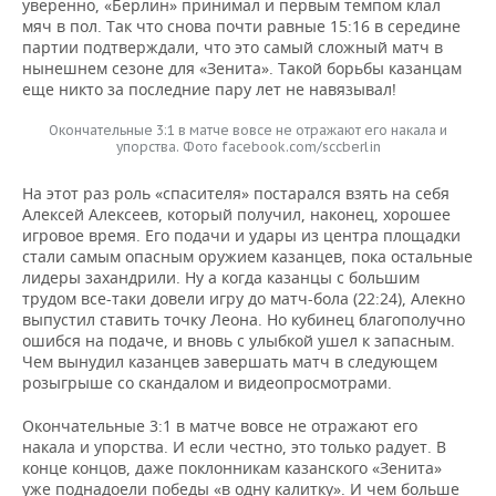
уверенно, «Берлин» принимал и первым темпом клал
мяч в пол. Так что снова почти равные 15:16 в середине
партии подтверждали, что это самый сложный матч в
нынешнем сезоне для «Зенита». Такой борьбы казанцам
еще никто за последние пару лет не навязывал!
Окончательные 3:1 в матче вовсе не отражают его накала и
упорства. Фото facebook.com/sccberlin
На этот раз роль «спасителя» постарался взять на себя
Алексей Алексеев, который получил, наконец, хорошее
игровое время. Его подачи и удары из центра площадки
стали самым опасным оружием казанцев, пока остальные
лидеры захандрили. Ну а когда казанцы с большим
трудом все-таки довели игру до матч-бола (22:24), Алекно
выпустил ставить точку Леона. Но кубинец благополучно
ошибся на подаче, и вновь с улыбкой ушел к запасным.
Чем вынудил казанцев завершать матч в следующем
розыгрыше со скандалом и видеопросмотрами.
Окончательные 3:1 в матче вовсе не отражают его
накала и упорства. И если честно, это только радует. В
конце концов, даже поклонникам казанского «Зенита»
уже поднадоели победы «в одну калитку». И чем больше