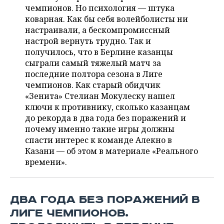
НЕФТЕХИМИЯ
чемпионов. Но психология — штука
РОЗНИЧНАЯ ТОРГОВЛЯ
НОВОСТИ ТЕХНОЛОГИЙ
коварная. Как бы себя волейболисты ни
МЕРОПРИЯТИЯ
НЕФТЬ
настраивали, а бескомпромиссный
настрой вернуть трудно. Так и
ТРАНСПОРТ
IT
НОВОСТИ МЕРОПРИЯТИЙ
СПОРТ
ОПК
получилось, что в Берлине казанцы
сыграли самый тяжелый матч за
УСЛУГИ
МЕДИА
ВЫЕЗДНАЯ РЕДАКЦИЯ
НОВОСТИ СПОРТА
ОБЩЕСТВО
ЭНЕРГЕТИКА
последние полтора сезона в Лиге
чемпионов. Как старый обидчик
ТЕЛЕКОММУНИКАЦИИ
БИЗНЕС-БРАНЧИ
ФУТБОЛ
НОВОСТИ ОБЩЕСТВА
ФОТОГАЛЕРЕЯ
«Зенита» Стелиан Мокулеску нашел
ключи к противнику, сколько казанцам
ONLINE-КОНФЕРЕНЦИИ
ХОККЕЙ
ВЛАСТЬ
СЮЖЕТЫ
до рекорда в два года без поражений и
почему именно такие игры должны
ОТКРЫТАЯ ЛЕКЦИЯ
БАСКЕТБОЛ
ИНФРАСТРУКТУРА
СПРАВОЧНИК
спасти интерес к команде Алекно в
Казани — об этом в материале «Реального
ВОЛЕЙБОЛ
ИСТОРИЯ
СПИСОК ПЕРСОН
ПОЛНАЯ ВЕРСИЯ
времени».
КИБЕРСПОРТ
КУЛЬТУРА
СПИСОК КОМПАНИЙ
ДВА ГОДА БЕЗ ПОРАЖЕНИЙ В
ФИГУРНОЕ КАТАНИЕ
МЕДИЦИНА
ЛИГЕ ЧЕМПИОНОВ.