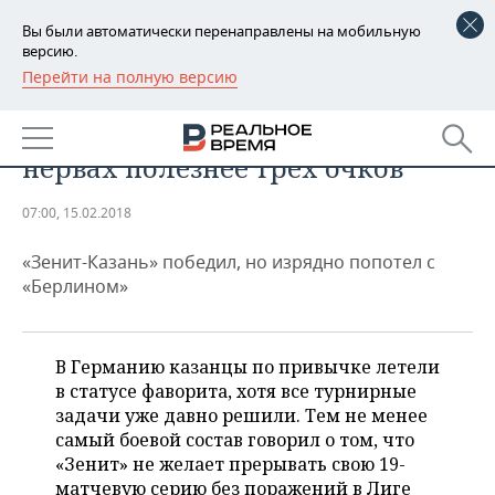
Вы были автоматически перенаправлены на мобильную
версию.
Перейти на полную версию
РЕГИОНЫ
СПОРТ
Тот самый случай, когда игра на
БАШКОРТОСТАН
НОВОСТИ
нервах полезнее трех очков
ТАТАРСТАН
АНАЛИТИКА
07:00, 15.02.2018
УДМУРТИЯ
НОВОСТИ АНАЛИТИКИ
ЭКОНОМИКА
«Зенит-Казань» победил, но изрядно попотел с
ДЕКЛАРАЦИИ О ДОХОДАХ
НОВОСТИ ЭКОНОМИКИ
ПРОМЫШЛЕННОСТЬ
«Берлином»
КОРОЛИ ГОСЗАКАЗА ПФО
ФИНАНСЫ
НОВОСТИ
НЕДВИЖИМОСТЬ
ПРОМЫШЛЕННОСТИ
В Германию казанцы по привычке летели
ВУЗЫ ТАТАРСТАНА
БАНКИ
НОВОСТИ НЕДВИЖИМОСТИ
АВТО
в статусе фаворита, хотя все турнирные
АГРОПРОМ
задачи уже давно решили. Тем не менее
КОМУ ПРИНАДЛЕЖАТ
БЮДЖЕТ
НОВОСТИ АВТО
БИЗНЕС
самый боевой состав говорил о том, что
ТОРГОВЫЕ ЦЕНТРЫ
МАШИНОСТРОЕНИЕ
«Зенит» не желает прерывать свою 19-
ТАТАРСТАНА
ИНВЕСТИЦИИ
НОВОСТИ БИЗНЕСА
ТЕХНОЛОГИИ
матчевую серию без поражений в Лиге