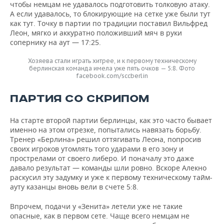
чтобы немцам не удавалось подготовить толковую атаку.
А если удавалось, то блокирующие на сетке уже были тут
как тут. Точку в партии по традиции поставил Вильфред
Леон, мягко и аккуратно положивший мяч в руки
сопернику на аут — 17:25.
Хозяева стали играть хитрее, и к первому техническому
берлинская команда имела уже пять очков — 5:8. Фото
facebook.com/sccberlin
ПАРТИЯ СО СКРИПОМ
На старте второй партии берлинцы, как это часто бывает
именно на этом отрезке, попытались навязать борьбу.
Тренер «Берлина» решил оттягивать Леона, попросив
своих игроков утомлять того ударами в его зону и
прострелами от своего либеро. И поначалу это даже
давало результат — команды шли ровно. Вскоре Алекно
раскусил эту задумку и уже к первому техническому тайм-
ауту казанцы вновь вели в счете 5:8.
Впрочем, подачи у «Зенита» летели уже не такие
опасные, как в первом сете. Чаще всего немцам не