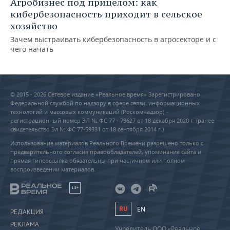
Агробизнес под прицелом: как
кибербезопасность приходит в сельское
хозяйство
Зачем выстраивать кибербезопасность в агросекторе и с
чего начать
© 2015 - 2026 Сетевое издание «Реальное время» Зарегистрировано
Федеральной службой по надзору в сфере связи, информационных
технологий и массовых коммуникаций (Роскомнадзор) –
регистрационный номер ЭЛ № ФС 77 - 79627 от 18 декабря 2020 г. (ранее
свидетельство Эл № ФС 77-59331 от 18 сентября 2014 г.)
Использование материалов Реального Времени разрешено только с
предварительного согласия правообладателей, упоминание сайта и
прямая гиперссылка обязательны при частичном или полном
воспроизведении материалов.
18+
RU
EN
РЕДАКЦИЯ
РЕКЛАМА
Учредитель ООО «Реальное