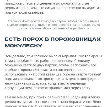
пришлось спасать отдельным исполнителям, стал
первым звоночком, что ситуация постепенно выходит из-
под контроля казанцев.
Стелиану Мокулеску хватило двух партий, чтобы распознать все
слабые стороны «Зенита», и он постепенно стал использовать их
против казанцев. Фото berlin-recycling-volleys.de
ЕСТЬ ПОРОХ В ПОРОХОВНИЦАХ
МОКУЛЕСКУ
Чем дальше, тем сложнее было обыгрывать хозяев арены
теми способами, что работали поначалу. Стелиану
Мокулеску хватило двух партий, чтобы распознать все
слабые стороны «Зенита», и он постепенно стал
использовать их против казанцев. Уже на старте третьей
партии «Берлин» стал простреливать центр площадки
неожиданными ударами, когда вместо перевода
связующий немцев сам отправлял мяч через сетку.
Тем не менее, при почти равных 18:16 Владимир Алекно
решил выпустить к сетке своего сына Лорана. А вот Леон
присел отдыхать. И не сказать, чтобы это стало удачным