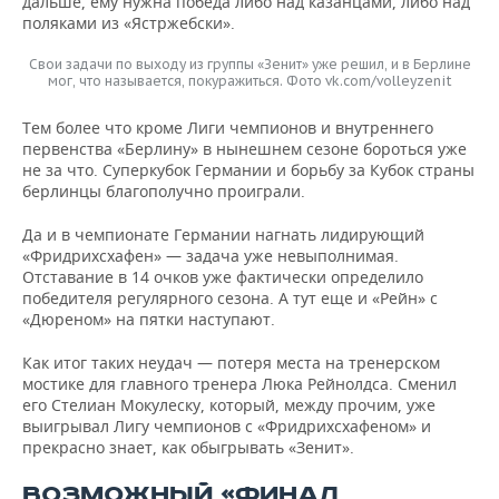
дальше, ему нужна победа либо над казанцами, либо над
поляками из «Ястржебски».
Свои задачи по выходу из группы «Зенит» уже решил, и в Берлине
мог, что называется, покуражиться. Фото vk.com/volleyzenit
Тем более что кроме Лиги чемпионов и внутреннего
первенства «Берлину» в нынешнем сезоне бороться уже
не за что. Суперкубок Германии и борьбу за Кубок страны
берлинцы благополучно проиграли.
Да и в чемпионате Германии нагнать лидирующий
«Фридрихсхафен» — задача уже невыполнимая.
Отставание в 14 очков уже фактически определило
победителя регулярного сезона. А тут еще и «Рейн» с
«Дюреном» на пятки наступают.
Как итог таких неудач — потеря места на тренерском
мостике для главного тренера Люка Рейнолдса. Сменил
его Стелиан Мокулеску, который, между прочим, уже
выигрывал Лигу чемпионов с «Фридрихсхафеном» и
прекрасно знает, как обыгрывать «Зенит».
ВОЗМОЖНЫЙ «ФИНАЛ