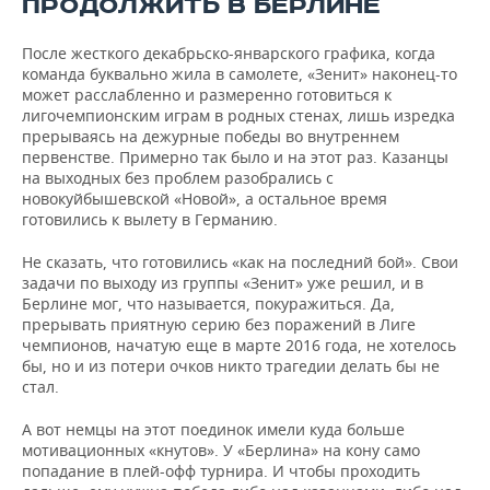
ПРОДОЛЖИТЬ В БЕРЛИНЕ
ВОДНЫЕ ВИДЫ СПОРТА
ОБРАЗОВАНИЕ
После жесткого декабрьско-январского графика, когда
ХОККЕЙ С МЯЧОМ
ПРОИСШЕСТВИЯ
команда буквально жила в самолете, «Зенит» наконец-то
может расслабленно и размеренно готовиться к
лигочемпионским играм в родных стенах, лишь изредка
прерываясь на дежурные победы во внутреннем
первенстве. Примерно так было и на этот раз. Казанцы
на выходных без проблем разобрались с
новокуйбышевской «Новой», а остальное время
готовились к вылету в Германию.
Не сказать, что готовились «как на последний бой». Свои
задачи по выходу из группы «Зенит» уже решил, и в
Берлине мог, что называется, покуражиться. Да,
прерывать приятную серию без поражений в Лиге
чемпионов, начатую еще в марте 2016 года, не хотелось
бы, но и из потери очков никто трагедии делать бы не
стал.
А вот немцы на этот поединок имели куда больше
мотивационных «кнутов». У «Берлина» на кону само
попадание в плей-офф турнира. И чтобы проходить