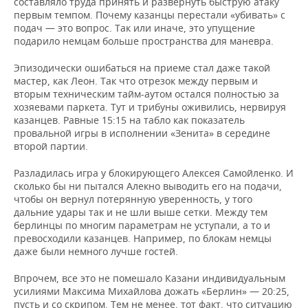
составляло труда принять и развернуть быструю атаку
первым темпом. Почему казанцы перестали «убивать» с
подач — это вопрос. Так или иначе, это упущение
подарило немцам больше пространства для маневра.
Эпизодически ошибаться на приеме стал даже такой
мастер, как Леон. Так что отрезок между первым и
вторым техническим тайм-аутом остался полностью за
хозяевами паркета. Тут и трибуны оживились, нервируя
казанцев. Равные 15:15 на табло как показатель
провальной игры в исполнении «Зенита» в середине
второй партии.
Разладилась игра у блокирующего Алексея Самойленко. И
сколько бы ни пытался Алекно выводить его на подачи,
чтобы он вернул потерянную уверенность, у того
дальние удары так и не шли выше сетки. Между тем
берлинцы по многим параметрам не уступали, а то и
превосходили казанцев. Например, по блокам немцы
даже были немного лучше гостей.
Впрочем, все это не помешало Казани индивидуальным
усилиями Максима Михайлова дожать «Берлин» — 20:25,
пусть и со скрипом. Тем не менее, тот факт, что ситуацию