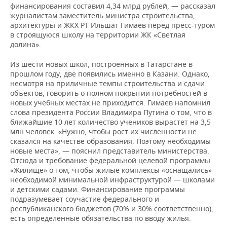
ВОДНЫЕ ВИДЫ СПОРТА
ОБРАЗОВАНИЕ
финансирования составил 4,34 млрд рублей, — рассказал
журналистам заместитель министра строительства,
ХОККЕЙ С МЯЧОМ
ПРОИСШЕСТВИЯ
архитектуры и ЖКХ РТ Ильшат Гимаев перед пресс-туром
в строящуюся школу на территории ЖК «Светлая
долина».
Из шести новых школ, построенных в Татарстане в
прошлом году, две появились именно в Казани. Однако,
несмотря на приличные темпы строительства и сдачи
объектов, говорить о полном покрытии потребностей в
новых учебных местах не приходится. Гимаев напомнил
слова президента России Владимира Путина о том, что в
ближайшие 10 лет количество учеников вырастет на 3,5
млн человек. «Нужно, чтобы рост их численности не
сказался на качестве образования. Поэтому необходимы
новые места», — пояснил представитель министерства.
Отсюда и требование федеральной целевой программы
«Жилище» о том, чтобы жилые комплексы «оснащались»
необходимой минимальной инфраструктурой — школами
и детскими садами. Финансирование программы
подразумевает соучастие федерального и
республиканского бюджетов (70% и 30% соответственно),
есть определенные обязательства по вводу жилья.