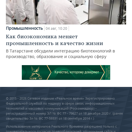
Промышленность
04 авг, 10:20
Как биоэкономика меняет
промышленность и качество жизни
В Татарстане обсудили интеграцию биотехнологий в
производство, образование и социальную сферу
© 2015 - 2026 Сетевое издание «Реальное время» Зарегистрировано
Федеральной службой по надзору в сфере связи, информационных
технологий и массовых коммуникаций (Роскомнадзор) –
регистрационный номер ЭЛ № ФС 77 - 79627 от 18 декабря 2020 г. (ранее
свидетельство Эл № ФС 77-59331 от 18 сентября 2014 г.)
Использование материалов Реального Времени разрешено только с
предварительного согласия правообладателей, упоминание сайта и