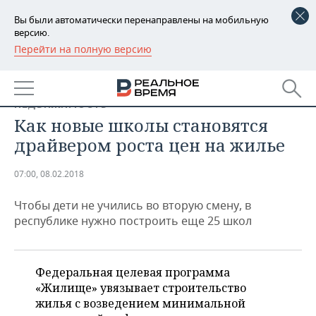
Вы были автоматически перенаправлены на мобильную
версию.
Перейти на полную версию
РЕГИОНЫ
БАШКОРТОСТАН
НОВОСТИ
НЕДВИЖИМОСТЬ
ТАТАРСТАН
АНАЛИТИКА
Как новые школы становятся
драйвером роста цен на жилье
УДМУРТИЯ
НОВОСТИ АНАЛИТИКИ
ЭКОНОМИКА
07:00, 08.02.2018
ДЕКЛАРАЦИИ О ДОХОДАХ
НОВОСТИ ЭКОНОМИКИ
ПРОМЫШЛЕННОСТЬ
Чтобы дети не учились во вторую смену, в
КОРОЛИ ГОСЗАКАЗА ПФО
ФИНАНСЫ
НОВОСТИ
НЕДВИЖИМОСТЬ
республике нужно построить еще 25 школ
ПРОМЫШЛЕННОСТИ
ВУЗЫ ТАТАРСТАНА
БАНКИ
НОВОСТИ НЕДВИЖИМОСТИ
АВТО
АГРОПРОМ
Федеральная целевая программа
КОМУ ПРИНАДЛЕЖАТ
БЮДЖЕТ
НОВОСТИ АВТО
БИЗНЕС
«Жилище» увязывает строительство
ТОРГОВЫЕ ЦЕНТРЫ
МАШИНОСТРОЕНИЕ
ТАТАРСТАНА
жилья с возведением минимальной
ИНВЕСТИЦИИ
НОВОСТИ БИЗНЕСА
ТЕХНОЛОГИИ