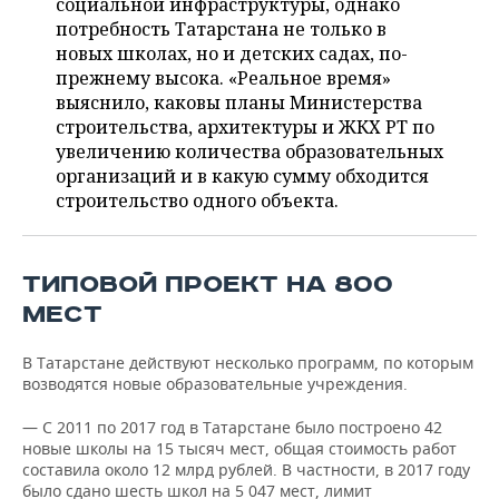
социальной инфраструктуры, однако
НЕФТЕХИМИЯ
потребность Татарстана не только в
РОЗНИЧНАЯ ТОРГОВЛЯ
НОВОСТИ ТЕХНОЛОГИЙ
МЕРОПРИЯТИЯ
новых школах, но и детских садах, по-
НЕФТЬ
прежнему высока. «Реальное время»
ТРАНСПОРТ
IT
НОВОСТИ МЕРОПРИЯТИЙ
СПОРТ
выяснило, каковы планы Министерства
ОПК
строительства, архитектуры и ЖКХ РТ по
УСЛУГИ
МЕДИА
ВЫЕЗДНАЯ РЕДАКЦИЯ
НОВОСТИ СПОРТА
ОБЩЕСТВО
увеличению количества образовательных
ЭНЕРГЕТИКА
организаций и в какую сумму обходится
ТЕЛЕКОММУНИКАЦИИ
БИЗНЕС-БРАНЧИ
ФУТБОЛ
НОВОСТИ ОБЩЕСТВА
ФОТОГАЛЕРЕЯ
строительство одного объекта.
ONLINE-КОНФЕРЕНЦИИ
ХОККЕЙ
ВЛАСТЬ
СЮЖЕТЫ
ТИПОВОЙ ПРОЕКТ НА 800
ОТКРЫТАЯ ЛЕКЦИЯ
БАСКЕТБОЛ
ИНФРАСТРУКТУРА
СПРАВОЧНИК
МЕСТ
ВОЛЕЙБОЛ
ИСТОРИЯ
СПИСОК ПЕРСОН
ПОЛНАЯ ВЕРСИЯ
В Татарстане действуют несколько программ, по которым
возводятся новые образовательные учреждения.
КИБЕРСПОРТ
КУЛЬТУРА
СПИСОК КОМПАНИЙ
— С 2011 по 2017 год в Татарстане было построено 42
новые школы на 15 тысяч мест, общая стоимость работ
ФИГУРНОЕ КАТАНИЕ
МЕДИЦИНА
составила около 12 млрд рублей. В частности, в 2017 году
было сдано шесть школ на 5 047 мест, лимит