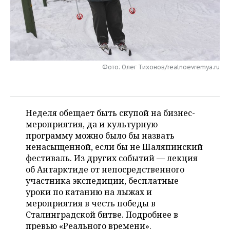
НЕФТЕХИМИЯ
РОЗНИЧНАЯ ТОРГОВЛЯ
НОВОСТИ ТЕХНОЛОГИЙ
МЕРОПРИЯТИЯ
НЕФТЬ
ТРАНСПОРТ
IT
НОВОСТИ МЕРОПРИЯТИЙ
СПОРТ
ОПК
УСЛУГИ
МЕДИА
ВЫЕЗДНАЯ РЕДАКЦИЯ
НОВОСТИ СПОРТА
ОБЩЕСТВО
Фото: Олег Тихонов/realnoevremya.ru
ЭНЕРГЕТИКА
ТЕЛЕКОММУНИКАЦИИ
БИЗНЕС-БРАНЧИ
ФУТБОЛ
НОВОСТИ ОБЩЕСТВА
ФОТОГАЛЕРЕЯ
Неделя обещает быть скупой на бизнес-
ONLINE-КОНФЕРЕНЦИИ
ХОККЕЙ
ВЛАСТЬ
СЮЖЕТЫ
мероприятия, да и культурную
программу можно было бы назвать
ОТКРЫТАЯ ЛЕКЦИЯ
БАСКЕТБОЛ
ИНФРАСТРУКТУРА
СПРАВОЧНИК
ненасыщенной, если бы не Шаляпинский
фестиваль. Из других событий — лекция
ВОЛЕЙБОЛ
ИСТОРИЯ
СПИСОК ПЕРСОН
ПОЛНАЯ ВЕРСИЯ
об Антарктиде от непосредственного
участника экспедиции, бесплатные
КИБЕРСПОРТ
КУЛЬТУРА
СПИСОК КОМПАНИЙ
уроки по катанию на лыжах и
мероприятия в честь победы в
ФИГУРНОЕ КАТАНИЕ
МЕДИЦИНА
Сталинградской битве. Подробнее в
превью «Реального времени».