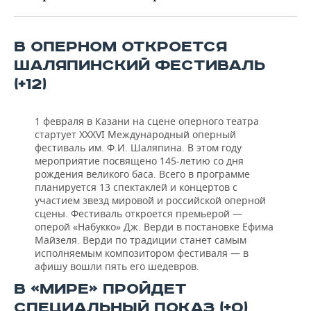
ВОДНЫЕ ВИДЫ СПОРТА
ОБРАЗОВАНИЕ
ХОККЕЙ С МЯЧОМ
ПРОИСШЕСТВИЯ
В ОПЕРНОМ ОТКРОЕТСЯ
ШАЛЯПИНСКИЙ ФЕСТИВАЛЬ
(+12)
1 февраля в Казани на сцене оперного театра
стартует XXXVI Международный оперный
фестиваль им. Ф.И. Шаляпина. В этом году
мероприятие посвящено 145-летию со дня
рождения великого баса. Всего в программе
планируется 13 спектаклей и концертов с
участием звезд мировой и российской оперной
сцены. Фестиваль откроется премьерой —
оперой «Набукко» Дж. Верди в постановке Ефима
Майзеля. Верди по традиции станет самым
исполняемым композитором фестиваля — в
афишу вошли пять его шедевров.
В «МИРЕ» ПРОЙДЕТ
СПЕЦИАЛЬНЫЙ ПОКАЗ (+0)