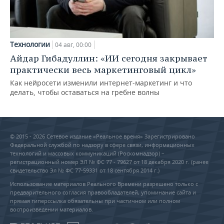
Технологии
04 авг, 00:00
Айдар Гибадуллин: «ИИ сегодня закрывает
практически весь маркетинговый цикл»
Как нейросети изменили интернет-маркетинг и что
делать, чтобы оставаться на гребне волны
© 2015 - 2026 Сетевое издание «Реальное время» Зарегистрировано
Федеральной службой по надзору в сфере связи, информационных
технологий и массовых коммуникаций (Роскомнадзор) –
регистрационный номер ЭЛ № ФС 77 - 79627 от 18 декабря 2020 г. (ранее
свидетельство Эл № ФС 77-59331 от 18 сентября 2014 г.)
Использование материалов Реального Времени разрешено только с
предварительного согласия правообладателей, упоминание сайта и
прямая гиперссылка обязательны при частичном или полном
воспроизведении материалов.