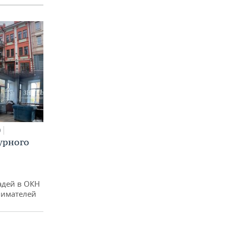
0
урного
адей в ОКН
нимателей