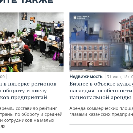
ЙТЕ ТАКЖЕ
Недвижимость
:00
31 июл, 18:1
н в пятерке регионов
Бизнес в объекте культ
о обороту и числу
наследия: особенности
ков предприятий
национальной аренды
время» составило рейтинг
Аренда коммерческих площ
страны по обороту и средней
глазами казанских предпри
и сотрудников на малых
иях