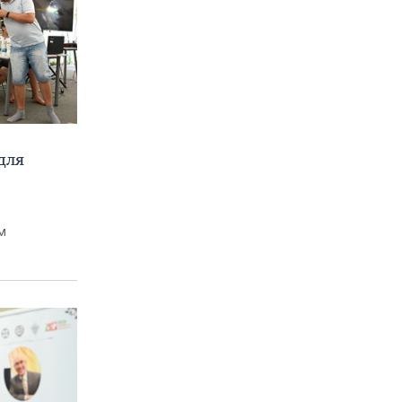
для
м