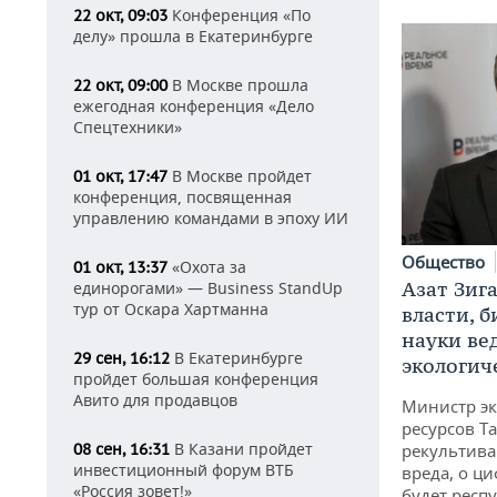
Конференция «По
22 окт, 09:03
делу» прошла в Екатеринбурге
В Москве прошла
22 окт, 09:00
ежегодная конференция «Дело
Спецтехники»
В Москве пройдет
01 окт, 17:47
конференция, посвященная
управлению командами в эпоху ИИ
Общество
«Охота за
01 окт, 13:37
Азат Зиг
единорогами» — Business StandUp
тур от Оскара Хартманна
власти, б
науки ве
В Екатеринбурге
29 сен, 16:12
экологич
пройдет большая конференция
Авито для продавцов
Министр э
ресурсов Та
В Казани пройдет
рекультива
08 сен, 16:31
инвестиционный форум ВТБ
вреда, о ц
«Россия зовет!»
будет респу