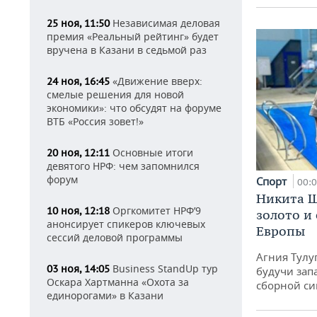
Независимая деловая
25 ноя, 11:50
премия «Реальный рейтинг» будет
вручена в Казани в седьмой раз
«Движение вверх:
24 ноя, 16:45
смелые решения для новой
экономики»: что обсудят на форуме
ВТБ «Россия зовет!»
Основные итоги
20 ноя, 12:11
девятого НРФ: чем запомнился
форум
Спорт
00:
Никита Ш
Оргкомитет НРФ’9
10 ноя, 12:18
золото и
анонсирует спикеров ключевых
Европы
сессий деловой программы
Агния Тулу
Business StandUp тур
03 ноя, 14:05
будучи зап
Оскара Хартманна «Охота за
сборной си
единорогами» в Казани