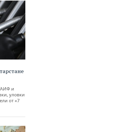
тарстане
ТАИФ и
вки, уловки
ли от «7