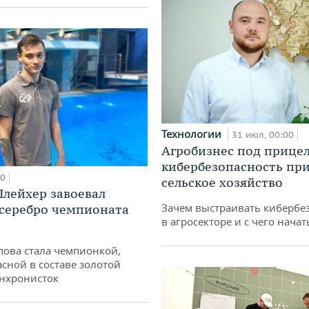
Технологии
31 июл, 00:00
Агробизнес под прицел
кибербезопасность при
00
сельское хозяйство
лейхер завоевал
Зачем выстраивать кибербе
 серебро чемпионата
в агросекторе и с чего начат
пова стала чемпионкой,
асной в составе золотой
нхронисток