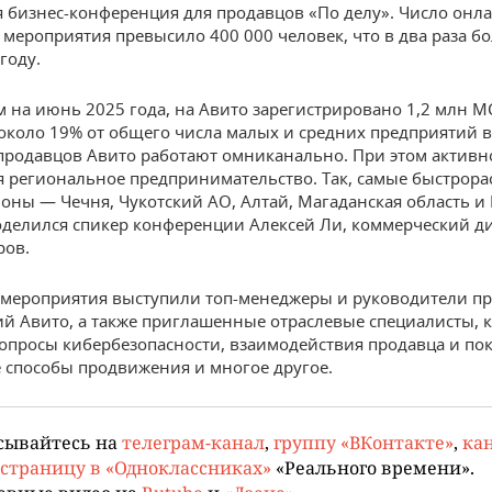
 бизнес-конференция для продавцов «По делу». Число онл
 мероприятия превысило 400 000 человек, что в два раза б
году.
 на июнь 2025 года, на Авито зарегистрировано 1,2 млн М
 около 19% от общего числа малых и средних предприятий в
продавцов Авито работают омниканально. При этом активн
я региональное предпринимательство. Так, самые быстрор
ионы — Чечня, Чукотский АО, Алтай, Магаданская область и
оделился спикер конференции Алексей Ли, коммерческий д
ров.
 мероприятия выступили топ-менеджеры и руководители 
й Авито, а также приглашенные отраслевые специалисты, 
опросы кибербезопасности, взаимодействия продавца и пок
 способы продвижения и многое другое.
сывайтесь на
телеграм-канал
,
группу «ВКонтакте»
,
кан
страницу в «Одноклассниках»
«Реального времени».