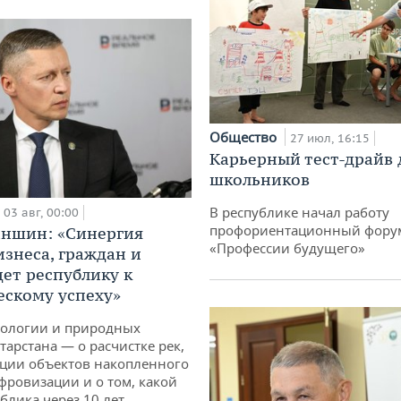
Общество
27 июл, 16:15
Карьерный тест-драйв 
школьников
В республике начал работу
03 авг, 00:00
профориентационный фору
аншин: «Синергия
«Профессии будущего»
изнеса, граждан и
дет республику к
ескому успеху»
кологии и природных
тарстана — о расчистке рек,
ции объектов накопленного
ифровизации и о том, какой
блика через 10 лет