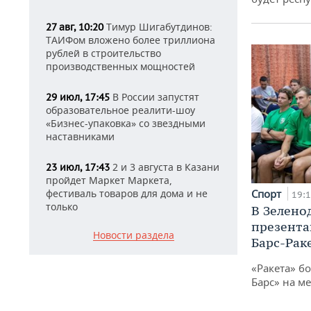
Тимур Шигабутдинов:
27 авг, 10:20
ТАИФом вложено более триллиона
рублей в строительство
производственных мощностей
В России запустят
29 июл, 17:45
образовательное реалити-шоу
«Бизнес-упаковка» со звездными
наставниками
2 и 3 августа в Казани
23 июл, 17:43
пройдет Маркет Маркета,
Спорт
фестиваль товаров для дома и не
19:
только
В Зелено
презента
Новости раздела
Барс-Рак
«Ракета» б
Барс» на ме