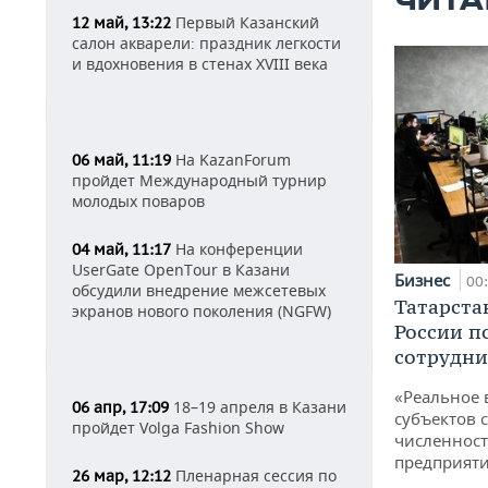
ЧИТА
Первый Казанский
12 май, 13:22
салон акварели: праздник легкости
и вдохновения в стенах XVIII века
На KazanForum
06 май, 11:19
пройдет Международный турнир
молодых поваров
На конференции
04 май, 11:17
UserGate OpenTour в Казани
Бизнес
00
обсудили внедрение межсетевых
Татарста
экранов нового поколения (NGFW)
России п
сотрудни
«Реальное 
18–19 апреля в Казани
06 апр, 17:09
субъектов 
пройдет Volga Fashion Show
численност
предприят
Пленарная сессия по
26 мар, 12:12