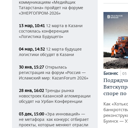
коммуникациям «Медийщик
Татарстана» пройдет на форуме
«ЭНЕРГОПРОМ-2026»
12 марта в Казани
13 мар, 10:41
состоялась конференция
«Логистика Будущего»
12 марта будущее
04 мар, 14:32
логистики обсудят в Казани
Открылась
30 янв, 15:27
регистрация на форум «Россия —
Бизнес
05 
Исламский мир: KazanForum 2026»
Подрядчи
Вятскупр
Тренды рынка
28 янв, 16:02
споре по
новостроек Казанской агломерации
обсудят на Урбан Конференции
Как «Хотьк
банкротства
«Эра инноваций» —
03 дек, 15:00
реконструк
не метафора: как конкурс отбирает
Буинск — У
проекты, которые меняют отрасли