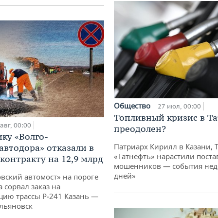
Общество
27 июл, 00:00
Топливный кризис в Та
авг, 00:00
преодолен?
ку «Волго-
Патриарх Кирилл в Казани, 
автодора» отказали в
«Татнефть» нарастили поста
 контракту на 12,9 млрд
мошенников — события неде
дней»
овский автомост» на пороге
 сорвал заказ на
цию трассы Р‑241 Казань —
льяновск