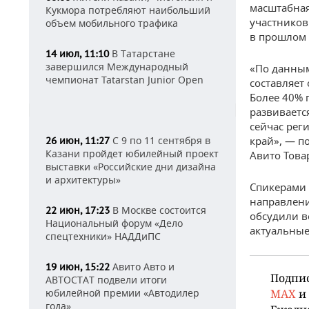
масштабная
Кукмора потребляют наибольший
участников
объем мобильного трафика
в прошлом 
В Татарстане
14 июл, 11:10
завершился Международный
«По данным
чемпионат Tatarstan Junior Open
составляет
Более 40% 
развиваетс
сейчас рег
С 9 по 11 сентября в
край», — п
26 июн, 11:27
Казани пройдет юбилейный проект
Авито Това
выставки «Российские дни дизайна
и архитектуры»
Спикерами
направлени
В Москве состоится
22 июн, 17:23
обсудили в
Национальный форум «Дело
актуальные
спецтехники» НАДДиПС
Авито Авто и
19 июн, 15:22
Подпи
АВТОСТАТ подвели итоги
юбилейной премии «Автодилер
MAX
и
года»