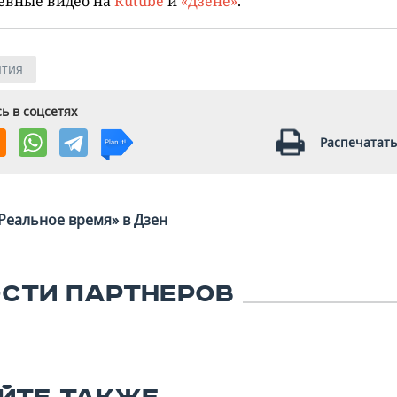
евные видео на
Rutube
и
«Дзене»
.
тия
ь в соцсетях
Распечатать
Реальное время» в Дзен
СТИ ПАРТНЕРОВ