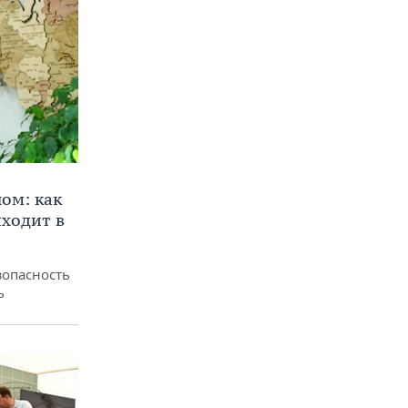
ом: как
ходит в
зопасность
ь