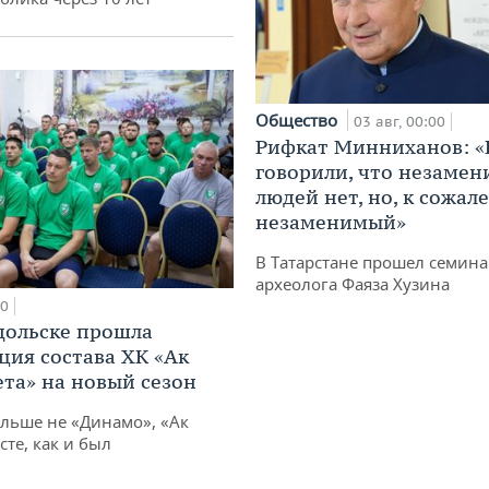
Общество
03 авг, 00:00
Рифкат Минниханов: «
говорили, что незаме
людей нет, но, к сожал
незаменимый»
В Татарстане прошел семина
археолога Фаяза Хузина
10
дольске прошла
ция состава ХК «Ак
ета» на новый сезон
ольше не «Динамо», «Ак
сте, как и был