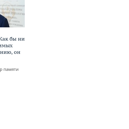
Как бы ни
нимых
ению, он
р памяти