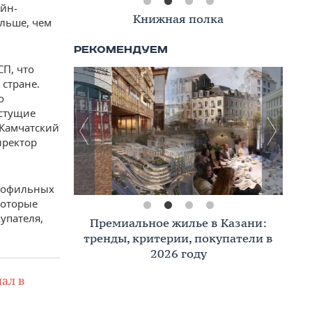
айн-
Книжная полка
ольше, чем
СП, что
 стране.
о
астущие
 Камчатский
иректор
профильных
которые
упателя,
Премиальное жилье в Казани:
тренды, критерии, покупатели в
2026 году
ал в