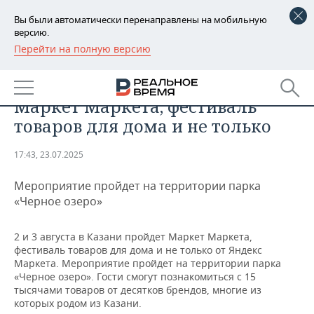
Вы были автоматически перенаправлены на мобильную
версию.
Перейти на полную версию
РЕГИОНЫ
МЕРОПРИЯТИЯ
2 и 3 августа в Казани пройдет
БАШКОРТОСТАН
НОВОСТИ
Маркет Маркета, фестиваль
ТАТАРСТАН
АНАЛИТИКА
товаров для дома и не только
УДМУРТИЯ
НОВОСТИ АНАЛИТИКИ
ЭКОНОМИКА
17:43, 23.07.2025
ДЕКЛАРАЦИИ О ДОХОДАХ
НОВОСТИ ЭКОНОМИКИ
ПРОМЫШЛЕННОСТЬ
Мероприятие пройдет на территории парка
«Черное озеро»
КОРОЛИ ГОСЗАКАЗА ПФО
ФИНАНСЫ
НОВОСТИ
НЕДВИЖИМОСТЬ
ПРОМЫШЛЕННОСТИ
2 и 3 августа в Казани пройдет Маркет Маркета,
ВУЗЫ ТАТАРСТАНА
БАНКИ
НОВОСТИ НЕДВИЖИМОСТИ
АВТО
фестиваль товаров для дома и не только от Яндекс
АГРОПРОМ
Маркета. Мероприятие пройдет на территории парка
КОМУ ПРИНАДЛЕЖАТ
БЮДЖЕТ
НОВОСТИ АВТО
БИЗНЕС
«Черное озеро». Гости смогут познакомиться с 15
ТОРГОВЫЕ ЦЕНТРЫ
МАШИНОСТРОЕНИЕ
тысячами товаров от десятков брендов, многие из
ТАТАРСТАНА
которых родом из Казани.
ИНВЕСТИЦИИ
НОВОСТИ БИЗНЕСА
ТЕХНОЛОГИИ