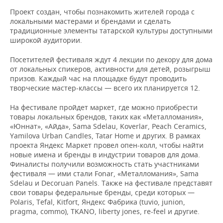
НЕФТЕХИМИЯ
Проект создан, чтобы познакомить жителей города с
РОЗНИЧНАЯ ТОРГОВЛЯ
НОВОСТИ ТЕХНОЛОГИЙ
МЕРОПРИЯТИЯ
локальными мастерами и брендами и сделать
НЕФТЬ
традиционные элементы татарской культуры доступными
широкой аудитории.
ТРАНСПОРТ
IT
НОВОСТИ МЕРОПРИЯТИЙ
СПОРТ
ОПК
Посетителей фестиваля ждут 4 лекции по декору для дома
УСЛУГИ
МЕДИА
ВЫЕЗДНАЯ РЕДАКЦИЯ
НОВОСТИ СПОРТА
ОБЩЕСТВО
от локальных спикеров, активности для детей, розыгрыш
ЭНЕРГЕТИКА
призов. Каждый час на площадке будут проводить
ТЕЛЕКОММУНИКАЦИИ
БИЗНЕС-БРАНЧИ
ФУТБОЛ
НОВОСТИ ОБЩЕСТВА
ФОТОГАЛЕРЕЯ
творческие мастер-классы — всего их планируется 12.
На фестивале пройдет маркет, где можно приобрести
ONLINE-КОНФЕРЕНЦИИ
ХОККЕЙ
ВЛАСТЬ
СЮЖЕТЫ
товары локальных брендов, таких как «Металломания»,
«Юннат», «Айда», Sama Sdelau, Koverlar, Peach Ceramics,
ОТКРЫТАЯ ЛЕКЦИЯ
БАСКЕТБОЛ
ИНФРАСТРУКТУРА
СПРАВОЧНИК
Yamilova Urban Candles, Tatar Home и других. В рамках
проекта Яндекс Маркет провел опен-колл, чтобы найти
новые имена и бренды в индустрии товаров для дома.
ВОЛЕЙБОЛ
ИСТОРИЯ
СПИСОК ПЕРСОН
ПОЛНАЯ ВЕРСИЯ
Финалисты получили возможность стать участниками
фестиваля — ими стали Fonar, «Металломания», Sama
КИБЕРСПОРТ
КУЛЬТУРА
СПИСОК КОМПАНИЙ
Sdelau и Decoruan Panels. Также на фестивале представят
свои товары федеральные бренды, среди которых —
ФИГУРНОЕ КАТАНИЕ
МЕДИЦИНА
Polaris, Tefal, Kitfort, Яндекс Фабрика (tuvio, junion,
pragma, commo), TKANO, liberty jones, re-feel и другие.