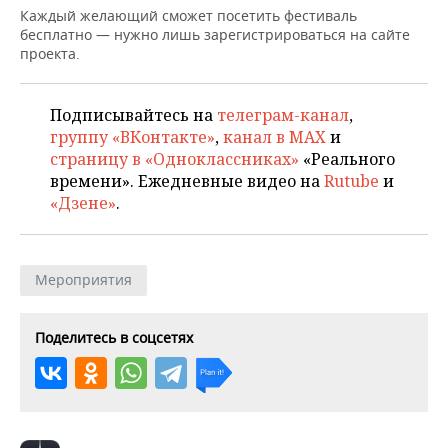
ВОДНЫЕ ВИДЫ СПОРТА
ОБРАЗОВАНИЕ
Каждый желающий сможет посетить фестиваль
бесплатно — нужно лишь зарегистрироваться на сайте
ХОККЕЙ С МЯЧОМ
ПРОИСШЕСТВИЯ
проекта.
Подписывайтесь на
телеграм-канал
,
группу «ВКонтакте»
,
канал в MAX
и
страницу в «Одноклассниках»
«Реального
времени». Ежедневные видео на
Rutube
и
«Дзене»
.
Мероприятия
Поделитесь в соцсетях