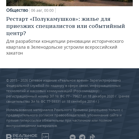
Общество
06 авг, 00:00
Рестарт «Полукамушков»: жилье для
приезжих специалистов или событийный
центр?
Для разработки концепции реновации исторического
квартала в Зеленодольске устроили всероссийский
хакатон
© 2015 - 2026 Сетевое издание «Реальное время» Зарегистрировано
Федеральной службой по надзору в сфере связи, информационных
технологий и массовых коммуникаций (Роскомнадзор) –
регистрационный номер ЭЛ № ФС 77 - 79627 от 18 декабря 2020 г. (ранее
свидетельство Эл № ФС 77-59331 от 18 сентября 2014 г.)
Использование материалов Реального Времени разрешено только с
предварительного согласия правообладателей, упоминание сайта и
прямая гиперссылка обязательны при частичном или полном
воспроизведении материалов.
18+