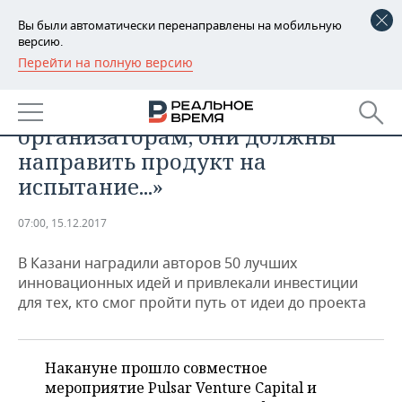
Вы были автоматически перенаправлены на мобильную
версию.
Перейти на полную версию
РЕГИОНЫ
ЭКОНОМИКА
«Хотел высказать упрек
БАШКОРТОСТАН
НОВОСТИ
организаторам, они должны
ТАТАРСТАН
АНАЛИТИКА
направить продукт на
испытание...»
УДМУРТИЯ
НОВОСТИ АНАЛИТИКИ
ЭКОНОМИКА
07:00, 15.12.2017
ДЕКЛАРАЦИИ О ДОХОДАХ
НОВОСТИ ЭКОНОМИКИ
ПРОМЫШЛЕННОСТЬ
В Казани наградили авторов 50 лучших
КОРОЛИ ГОСЗАКАЗА ПФО
ФИНАНСЫ
НОВОСТИ
НЕДВИЖИМОСТЬ
инновационных идей и привлекали инвестиции
ПРОМЫШЛЕННОСТИ
для тех, кто смог пройти путь от идеи до проекта
ВУЗЫ ТАТАРСТАНА
БАНКИ
НОВОСТИ НЕДВИЖИМОСТИ
АВТО
АГРОПРОМ
КОМУ ПРИНАДЛЕЖАТ
БЮДЖЕТ
НОВОСТИ АВТО
БИЗНЕС
ТОРГОВЫЕ ЦЕНТРЫ
МАШИНОСТРОЕНИЕ
Накануне прошло совместное
ТАТАРСТАНА
мероприятие Pulsar Venture Capital и
ИНВЕСТИЦИИ
НОВОСТИ БИЗНЕСА
ТЕХНОЛОГИИ