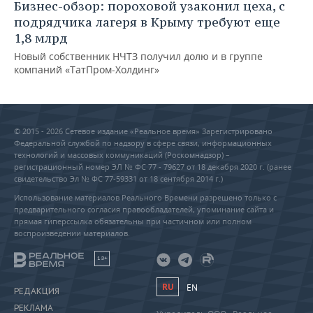
Бизнес-обзор: пороховой узаконил цеха, с
подрядчика лагеря в Крыму требуют еще
1,8 млрд
Новый собственник НЧТЗ получил долю и в группе
компаний «ТатПром-Холдинг»
© 2015 - 2026 Сетевое издание «Реальное время» Зарегистрировано
Федеральной службой по надзору в сфере связи, информационных
технологий и массовых коммуникаций (Роскомнадзор) –
регистрационный номер ЭЛ № ФС 77 - 79627 от 18 декабря 2020 г. (ранее
свидетельство Эл № ФС 77-59331 от 18 сентября 2014 г.)
Использование материалов Реального Времени разрешено только с
предварительного согласия правообладателей, упоминание сайта и
прямая гиперссылка обязательны при частичном или полном
воспроизведении материалов.
18+
RU
EN
РЕДАКЦИЯ
РЕКЛАМА