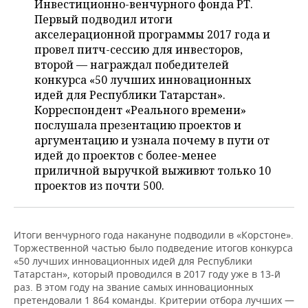
Инвестиционно-венчурного фонда РТ.
НЕФТЕХИМИЯ
Первый подводил итоги
РОЗНИЧНАЯ ТОРГОВЛЯ
НОВОСТИ ТЕХНОЛОГИЙ
МЕРОПРИЯТИЯ
акселерационной программы 2017 года и
НЕФТЬ
провел питч-сессию для инвесторов,
ТРАНСПОРТ
IT
НОВОСТИ МЕРОПРИЯТИЙ
СПОРТ
второй — награждал победителей
ОПК
конкурса «50 лучших инновационных
УСЛУГИ
МЕДИА
ВЫЕЗДНАЯ РЕДАКЦИЯ
НОВОСТИ СПОРТА
ОБЩЕСТВО
идей для Республики Татарстан».
ЭНЕРГЕТИКА
Корреспондент «Реального времени»
ТЕЛЕКОММУНИКАЦИИ
БИЗНЕС-БРАНЧИ
ФУТБОЛ
НОВОСТИ ОБЩЕСТВА
ФОТОГАЛЕРЕЯ
послушала презентацию проектов и
аргументацию и узнала почему в пути от
ONLINE-КОНФЕРЕНЦИИ
ХОККЕЙ
ВЛАСТЬ
СЮЖЕТЫ
идей до проектов с более-менее
приличной выручкой выживют только 10
ОТКРЫТАЯ ЛЕКЦИЯ
БАСКЕТБОЛ
ИНФРАСТРУКТУРА
СПРАВОЧНИК
проектов из почти 500.
ВОЛЕЙБОЛ
ИСТОРИЯ
СПИСОК ПЕРСОН
ПОЛНАЯ ВЕРСИЯ
Итоги венчурного года накануне подводили в «Корстоне».
КИБЕРСПОРТ
КУЛЬТУРА
СПИСОК КОМПАНИЙ
Торжественной частью было подведение итогов конкурса
«50 лучших инновационных идей для Республики
Татарстан», который проводился в 2017 году уже в 13-й
ФИГУРНОЕ КАТАНИЕ
МЕДИЦИНА
раз. В этом году на звание самых инновационных
претендовали 1 864 команды. Критерии отбора лучших —