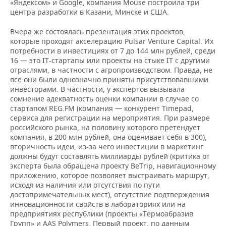
«Яндексом» и Google, компания Mouse построила три
центра разработки в Казани, Минске и США.
Вчера же состоялась презентация этих проектов,
которые проходят акселерацию Pulsar Venture Capital. Их
потребности в инвестициях от 7 до 144 млн рублей, среди
16 — это IT-стартапы или проекты на стыке IT с другими
отраслями, в частности с агропроизводством. Правда, не
все они были однозначно приняты присутствовавшими
инвесторами. В частности, у экспертов вызывала
сомнение адекватность оценки компании в случае со
стартапом REG.FM (компания — конкурент Timepad,
сервиса для регистрации на мероприятия. При размере
российского рынка, на половину которого претендует
компания, в 200 млн рублей, она оценивает себя в 300),
вторичность идеи, из-за чего инвестиции в маркетинг
должны будут составлять миллиарды рублей (критика от
эксперта была обращена проекту BeTrip, навигационному
приложению, которое позволяет выстраивать маршрут,
исходя из наличия или отсутствия по пути
достопримечательных мест), отсутствие подтверждения
инновационности свойств в лабораториях или на
предприятиях республики (проекты «Термоабразив
Групп» и AAS Polymers. Первый проект, по данным