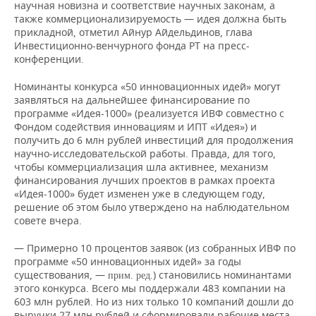
ВОДНЫЕ ВИДЫ СПОРТА
ОБРАЗОВАНИЕ
научная новизна и соответствие научных законам, а
также коммерционализируемость — идея должна быть
прикладной, отметил Айнур Айдельдинов, глава
ХОККЕЙ С МЯЧОМ
ПРОИСШЕСТВИЯ
Инвестиционно-венчурного фонда РТ на пресс-
конференции.
Номинанты конкурса «50 инновационных идей» могут
заявляться на дальнейшее финансирование по
программе «Идея-1000» (реализуется ИВФ совместно с
Фондом содействия инновациям и ИПТ «Идея») и
получить до 6 млн рублей инвестиций для продолжения
научно-исследовательской работы. Правда, для того,
чтобы коммерциализация шла активнее, механизм
финансирования лучших проектов в рамках проекта
«Идея-1000» будет изменен уже в следующем году,
решение об этом было утверждено на наблюдательном
совете вчера.
— Примерно 10 процентов заявок (из собранных ИВФ по
программе «50 инновационных идей» за годы
существования, —
) становились номинантами
прим. ред.
этого конкурса. Всего мы поддержали 483 компании на
603 млн рублей. Но из них только 10 компаний дошли до
выручки 27 млн рублей и сформировали рабочие места