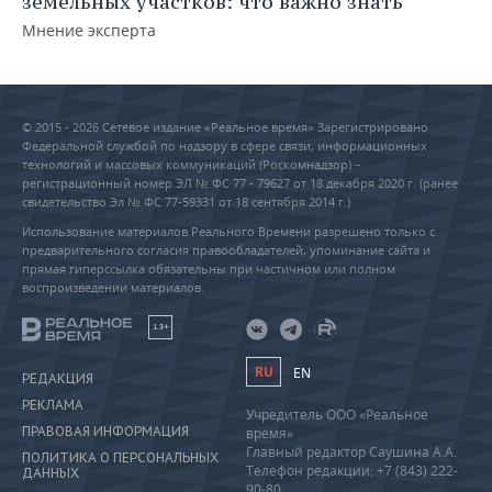
земельных участков: что важно знать
Мнение эксперта
© 2015 - 2026 Сетевое издание «Реальное время» Зарегистрировано
Федеральной службой по надзору в сфере связи, информационных
технологий и массовых коммуникаций (Роскомнадзор) –
регистрационный номер ЭЛ № ФС 77 - 79627 от 18 декабря 2020 г. (ранее
свидетельство Эл № ФС 77-59331 от 18 сентября 2014 г.)
Использование материалов Реального Времени разрешено только с
предварительного согласия правообладателей, упоминание сайта и
прямая гиперссылка обязательны при частичном или полном
воспроизведении материалов.
18+
RU
EN
РЕДАКЦИЯ
РЕКЛАМА
Учредитель ООО «Реальное
ПРАВОВАЯ ИНФОРМАЦИЯ
время»
Главный редактор Саушина А.А.
ПОЛИТИКА О ПЕРСОНАЛЬНЫХ
Телефон редакции: +7 (843) 222-
ДАННЫХ
90-80