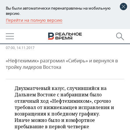
Вы были автоматически перенаправлены на мобильную
версию.
Перейти на полную версию
РЕГИОНЫ
СПОРТ
Вернулись в победный график!
БАШКОРТОСТАН
НОВОСТИ
ТАТАРСТАН
АНАЛИТИКА
07:00, 14.11.2017
«Нефтехимик» разгромил «Сибирь» и вернулся в
УДМУРТИЯ
НОВОСТИ АНАЛИТИКИ
ЭКОНОМИКА
тройку лидеров Востока
ДЕКЛАРАЦИИ О ДОХОДАХ
НОВОСТИ ЭКОНОМИКИ
ПРОМЫШЛЕННОСТЬ
КОРОЛИ ГОСЗАКАЗА ПФО
ФИНАНСЫ
НОВОСТИ
НЕДВИЖИМОСТЬ
Двухматчевый казус, случившийся на
ПРОМЫШЛЕННОСТИ
Дальнем Востоке с набравшим было
ВУЗЫ ТАТАРСТАНА
БАНКИ
НОВОСТИ НЕДВИЖИМОСТИ
отличный ход «Нефтехимиком», срочно
АВТО
АГРОПРОМ
требовал от нижнекамцев исправления и
возвращения к победному графику.
КОМУ ПРИНАДЛЕЖАТ
БЮДЖЕТ
НОВОСТИ АВТО
БИЗНЕС
ТОРГОВЫЕ ЦЕНТРЫ
МАШИНОСТРОЕНИЕ
Иначе можно было и комфортное
ТАТАРСТАНА
пребывание в первой четверке
ИНВЕСТИЦИИ
НОВОСТИ БИЗНЕСА
ТЕХНОЛОГИИ