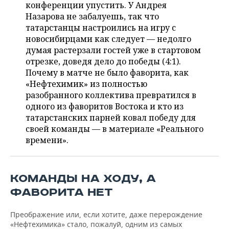
НЕФТЕХИМИЯ
конференции упустить. У Андрея
Назарова не забалуешь, так что
РОЗНИЧНАЯ ТОРГОВЛЯ
НОВОСТИ ТЕХНОЛОГИЙ
МЕРОПРИЯТИЯ
НЕФТЬ
татарстанцы настроились на игру с
новосибирцами как следует — недолго
ТРАНСПОРТ
IT
НОВОСТИ МЕРОПРИЯТИЙ
СПОРТ
думая растерзали гостей уже в стартовом
ОПК
отрезке, доведя дело до победы (4:1).
УСЛУГИ
МЕДИА
ВЫЕЗДНАЯ РЕДАКЦИЯ
НОВОСТИ СПОРТА
ОБЩЕСТВО
Почему в матче не было фаворита, как
ЭНЕРГЕТИКА
«Нефтехимик» из полностью
ТЕЛЕКОММУНИКАЦИИ
БИЗНЕС-БРАНЧИ
ФУТБОЛ
НОВОСТИ ОБЩЕСТВА
ФОТОГАЛЕРЕЯ
разобранного коллектива превратился в
одного из фаворитов Востока и кто из
ONLINE-КОНФЕРЕНЦИИ
ХОККЕЙ
ВЛАСТЬ
СЮЖЕТЫ
татарстанских парней ковал победу для
своей команды — в материале «Реального
ОТКРЫТАЯ ЛЕКЦИЯ
БАСКЕТБОЛ
ИНФРАСТРУКТУРА
СПРАВОЧНИК
времени».
ВОЛЕЙБОЛ
ИСТОРИЯ
СПИСОК ПЕРСОН
ПОЛНАЯ ВЕРСИЯ
КОМАНДЫ НА ХОДУ, А
КИБЕРСПОРТ
КУЛЬТУРА
СПИСОК КОМПАНИЙ
ФАВОРИТА НЕТ
ФИГУРНОЕ КАТАНИЕ
МЕДИЦИНА
Преображение или, если хотите, даже перерождение
«Нефтехимика» стало, пожалуй, одним из самых