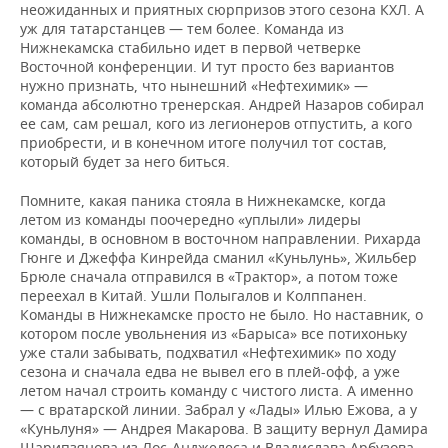
ВОДНЫЕ ВИДЫ СПОРТА
ОБРАЗОВАНИЕ
неожиданных и приятных сюрпризов этого сезона КХЛ. А
уж для татарстанцев — тем более. Команда из
Нижнекамска стабильно идет в первой четверке
ХОККЕЙ С МЯЧОМ
ПРОИСШЕСТВИЯ
Восточной конференции. И тут просто без вариантов
нужно признать, что нынешний «Нефтехимик» —
команда абсолютно тренерская. Андрей Назаров собирал
ее сам, сам решал, кого из легионеров отпустить, а кого
приобрести, и в конечном итоге получил тот состав,
который будет за него биться.
Помните, какая паника стояла в Нижнекамске, когда
летом из команды поочередно «уплыли» лидеры
команды, в основном в восточном направлении. Рихарда
Гюнге и Джеффа Кинрейда сманил «Куньлунь», Жильбер
Брюле сначала отправился в «Трактор», а потом тоже
переехал в Китай. Ушли Полыгалов и Колппанен.
Команды в Нижнекамске просто не было. Но наставник, о
котором после увольнения из «Барыса» все потихоньку
уже стали забывать, подхватил «Нефтехимик» по ходу
сезона и сначала едва не вывел его в плей-офф, а уже
летом начал строить команду с чистого листа. А именно
— с вратарской линии. Забрал у «Лады» Илью Ежова, а у
«Куньлуня» — Андрея Макарова. В защиту вернул Дамира
Шарипзянова из Лос-Анджелеса и Владислава Арбузова