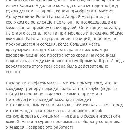
из «Ак Барса». А дальше команда стала методично (под
руководством Назарова, конечно) «обрастать мясом».
Атаку усилили Робин Ганзл и Андрей Нестрашил, а
костяком ее остался Ден Секстон, не последовавший в
межсезонье примеру своих друзей. Он и тащил команду
на старте сезона, пока та притиралась и находила общую
«химию». Работа по укреплению позиций, впрочем, не
прекращается и сегодня, когда большая часть
«регулярки» позади. Совсем недавно нижнекамцы
взорвали медийное пространство своим намерением
подписать легенду мирового хоккея Яромира Ягра. И ведь
вероятность этого трансфера была действительно
высока.
Назаров и «Нефтехимик» — живой пример того, что не
каждому тренеру подходит работа в топ-клубе (ведь со
СКА у Назарова не задалось с самого прилета в
Петербург) и не каждой команде подходит
интеллигентный хоккей Быкова. Нижнекамск — тот город
и та команда, в которых есть лишь один способ
конкурировать с лучшими — играть в боевой и жесткий
хоккей. Нагло и сурово проламывать оборону соперника.
У Андрея Назарова это работает!