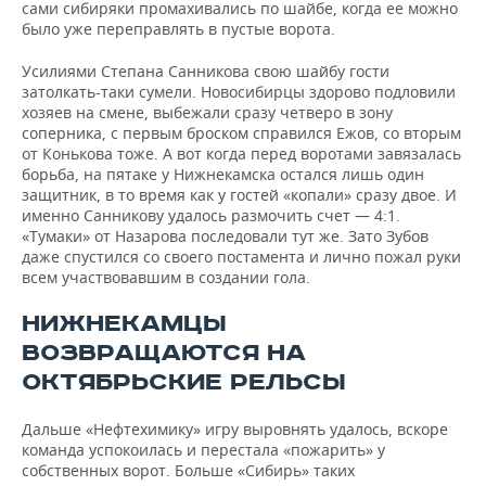
сами сибиряки промахивались по шайбе, когда ее можно
было уже переправлять в пустые ворота.
Усилиями Степана Санникова свою шайбу гости
затолкать-таки сумели. Новосибирцы здорово подловили
хозяев на смене, выбежали сразу четверо в зону
соперника, с первым броском справился Ежов, со вторым
от Конькова тоже. А вот когда перед воротами завязалась
борьба, на пятаке у Нижнекамска остался лишь один
защитник, в то время как у гостей «копали» сразу двое. И
именно Санникову удалось размочить счет — 4:1.
«Тумаки» от Назарова последовали тут же. Зато Зубов
даже спустился со своего постамента и лично пожал руки
всем участвовавшим в создании гола.
НИЖНЕКАМЦЫ
ВОЗВРАЩАЮТСЯ НА
ОКТЯБРЬСКИЕ РЕЛЬСЫ
Дальше «Нефтехимику» игру выровнять удалось, вскоре
команда успокоилась и перестала «пожарить» у
собственных ворот. Больше «Сибирь» таких