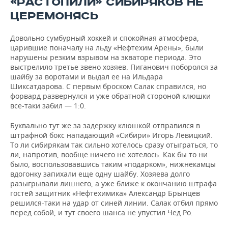
«РАСТОПИЛИ» СИБИРЯКОВ НЕ
ЦЕРЕМОНЯСЬ
Довольно сумбурный хоккей и спокойная атмосфера,
царившие поначалу на льду «Нефтехим Арены», были
нарушены резким взрывом на экваторе периода. Это
выстрелило третье звено хозяев. Пиганович поборолся за
шайбу за воротами и выдал ее на Ильдара
Шиксатдарова. С первым броском Салак справился, но
форвард развернулся и уже обратной стороной клюшки
все-таки забил — 1:0.
Буквально тут же за задержку клюшкой отправился в
штрафной бокс нападающий «Сибири» Игорь Левицкий.
То ли сибирякам так сильно хотелось сразу отыграться, то
ли, напротив, вообще ничего не хотелось. Как бы то ни
было, воспользовавшись таким «подарком», нижнекамцы
вдогонку запихали еще одну шайбу. Хозяева долго
разыгрывали лишнего, а уже ближе к окончанию штрафа
гостей защитник «Нефтехимика» Александр Брынцев
решился-таки на удар от синей линии. Салак отбил прямо
перед собой, и тут своего шанса не упустил Чед Ро.