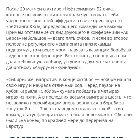
После 29 матчей в активе «Нефтехимика» 52 очка,
которые позволяют нижнекамцам чувствовать себя
уверенно в зоне плей-офф даже в свете пресловутого
«рейтинга КХЛ», определяющего команды «на выход».
Причем отставание от лидирующего в конференции «Ак
Барса» небольшое — всего пять очков. И если во второй
половине регулярного чемпионата нижнекамцы
поднажмут, то и вовсе могут навязать казанцам борьбу за
лидерство в конференции. Вот только до перерыва они
дали небольшую слабину, уступив в двух матчах очень
добротному «Амуру» и «Куньлуню».
«Сибирь» же, напротив, в конце октября — ноябре нашла
свою игру и набрала отличный ход. Перед паузой на
Кубок Карьяла «Сибирь» сумела победить в четырех
играх из пяти. А в последних восьми выиграла шесть, что
позволило новосибирцам вновь вернуться в борьбу за
зону плей-офф. Так что заведомо отдавать какой-то из
команд статус фаворита матча было невозможно. Обе они
были «на коне», по крайней мере до перерыва на
Евротур.