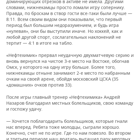
доминирующих отрезков в активе не имела. Другими
словами, нижнекамцы просто ломали игру сопернику.
Правда, по броскам в створ гости все-таки были лучше —
8:11. Всем своим видом они показывали, что первый
период был большим недоразумением, и будь игра
«нулевая», они бы выступили иначе. Но хоккей, как и
любой другой спорт, сослагательных наклонений не
терпит — 4:1 в итоге на табло.
«Нефтехимик» прервал неудачную двухматчевую серию и
вновь вернулся на чистое 3-е место на Востоке, обогнав
Омск, у которого на одну игру больше. Более того,
нижнекамцы отныне занимают 2-е место по набранным
очкам на своей арене, обойдя московский ЦСКА (35
«домашних» очков против 33).
После игры главный тренер «Нефтехимика» Андрей
Назаров благодарил местных болельщиков, свою команду
и госпожу удачу.
— Хочется поблагодарить болельщиков, которые гнали
нас вперед. Ребята тоже молодцы, сыграли хорошо.
Конечно, счет не по игре. Где-то нам повезло. Во втором
и третьем периоде наш вратарь вытащил пару мертвых