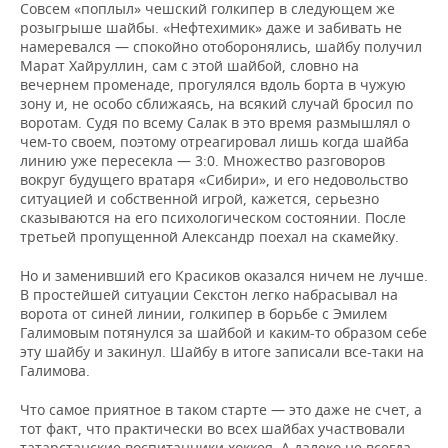
Совсем «поплыл» чешский голкипер в следующем же
розыгрыше шайбы. «Нефтехимик» даже и забивать не
намеревался — спокойно отоборонялись, шайбу получил
Марат Хайруллин, сам с этой шайбой, словно на
вечернем променаде, прогулялся вдоль борта в чужую
зону и, не особо сближаясь, на всякий случай бросил по
воротам. Судя по всему Салак в это время размышлял о
чем-то своем, поэтому отреагировал лишь когда шайба
линию уже пересекла — 3:0. Множество разговоров
вокруг будущего вратаря «Сибири», и его недовольство
ситуацией и собственной игрой, кажется, серьезно
сказываются на его психологическом состоянии. После
третьей пропущенной Александр поехал на скамейку.
Но и заменивший его Красиков оказался ничем не лучше.
В простейшей ситуации Секстон легко набрасывал на
ворота от синей линии, голкипер в борьбе с Эмилем
Галимовым потянулся за шайбой и каким-то образом себе
эту шайбу и закинул. Шайбу в итоге записали все-таки на
Галимова.
Что самое приятное в таком старте — это даже не счет, а
тот факт, что практически во всех шайбах участвовали
татарстанские воспитанники хоккея. А далеко не всегда