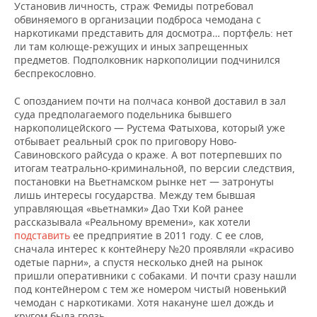
Установив личность, страж Фемиды потребовал
обвиняемого в организации подброса чемодана с
наркотиками представить для досмотра… портфель: нет
ли там колюще-режущих и иных запрещенных
предметов. Подполковник наркополиции подчинился
беспрекословно.
С опозданием почти на полчаса конвой доставил в зал
суда предполагаемого подельника бывшего
наркополицейского — Рустема Фатыхова, который уже
отбывает реальный срок по приговору Ново-
Савиновского райсуда о краже. А вот потерпевших по
итогам театрально-криминальной, по версии следствия,
постановки на Вьетнамском рынке нет — затронуты
лишь интересы государства. Между тем бывшая
управляющая «вьетнамки» Дао Тхи Кой ранее
рассказывала «Реальному времени», как хотели
подставить
ее предприятие в 2011 году. С ее слов,
сначала интерес к контейнеру №20 проявляли «красиво
одетые парни», а спустя несколько дней на рынок
пришли оперативники с собаками. И почти сразу нашли
под контейнером с тем же номером чистый новенький
чемодан с наркотиками. Хотя накануне шел дождь и
кругом была грязь.