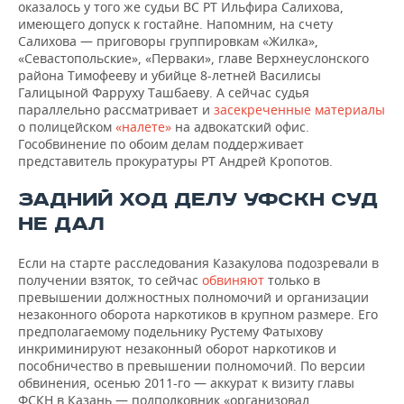
оказалось у того же судьи ВС РТ Ильфира Салихова,
имеющего допуск к гостайне. Напомним, на счету
Салихова — приговоры группировкам «Жилка»,
«Севастопольские», «Перваки», главе Верхнеуслонского
района Тимофееву и убийце 8-летней Василисы
Галицыной Фарруху Ташбаеву. А сейчас судья
параллельно рассматривает и
засекреченные материалы
о полицейском
«налете»
на адвокатский офис.
Гособвинение по обоим делам поддерживает
представитель прокуратуры РТ Андрей Кропотов.
ЗАДНИЙ ХОД ДЕЛУ УФСКН СУД
НЕ ДАЛ
Если на старте расследования Казакулова подозревали в
получении взяток, то сейчас
обвиняют
только в
превышении должностных полномочий и организации
незаконного оборота наркотиков в крупном размере. Его
предполагаемому подельнику Рустему Фатыхову
инкриминируют незаконный оборот наркотиков и
пособничество в превышении полномочий. По версии
обвинения, осенью 2011-го — аккурат к визиту главы
ФСКН в Казань — подполковник «организовал