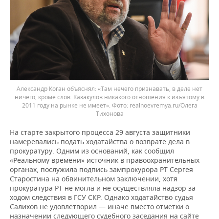
Александр Коган объяснял: «Там нечего признавать, в деле нет
ничего, кроме слов. Казакулов никакого отношения к изъятому в
2011 году на рынке не имеет».
realnoevremya.ru/Олега
Тихонова
На старте закрытого процесса 29 августа защитники
намеревались подать ходатайства о возврате дела в
прокуратуру. Одним из оснований, как сообщил
«Реальному времени» источник в правоохранительных
органах, послужила подпись зампрокурора РТ Сергея
Старостина на обвинительном заключении, хотя
прокуратура РТ не могла и не осуществляла надзор за
ходом следствия в ГСУ СКР. Однако ходатайство судья
Салихов не удовлетворил — иначе вместо отметки о
назначении следующего судебного заседания на сайте