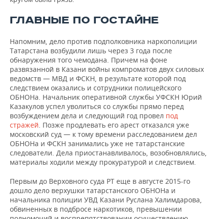
ГЛАВНЫЕ ПО ГОСТАЙНЕ
Напомним, дело против подполковника наркополиции
Татарстана возбудили лишь через 3 года после
обнаружения того чемодана. Причем на фоне
развязанной в Казани войны компроматов двух силовых
ведомств — МВД и ФСКН, в результате которой под
следствием оказались и сотрудники полицейского
ОБНОНа. Начальник оперативной службы УФСКН Юрий
Казакулов успел уволиться со службы прямо перед
возбуждением дела и следующий год провел
под
стражей
. Позже продлевать его арест отказался уже
московский суд — к тому времени расследованием дел
ОБНОНа и ФСКН занимались уже не татарстанские
следователи. Дела приостанавливалось, возобновлялись,
материалы ходили между прокуратурой и следствием.
Первым до Верховного суда РТ еще в августе 2015-го
дошло дело верхушки татарстанского ОБНОНа и
начальника полиции УВД Казани Руслана Халимдарова,
обвиненных в подбросе наркотиков, превышении
полномочий и воспрепятствовании осуществлению