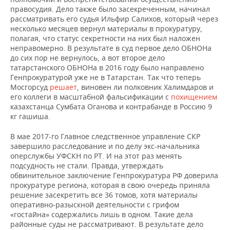
правосудия. Дело также было засекреченным, начинал
рассматривать его судья Ильфир Салихов, который через
несколько месяцев вернул материалы в прокуратуру,
полагая, что статус секретности на них был наложен
неправомерно. В результате в суд первое дело ОБНОНа
до сих пор не вернулось, а вот второе дело
татарстанского ОБНОНа в 2016 году было направлено
Генпрокуратурой уже не в Татарстан. Так что теперь
Мосгорсуд
решает
, виновен ли полковник Халимдаров и
его коллеги в масштабной фальсификации с
похищением
казахстанца Сумбата Оганова и контрабанде в Россию 9
кг гашиша.
В мае 2017-го Главное следственное управление СКР
завершило расследование и по делу экс-начальника
оперслужбы УФСКН по РТ. И на этот раз менять
подсудность не стали. Правда, утверждать
обвинительное заключение Генпрокуратура РФ доверила
прокуратуре региона, которая в свою очередь приняла
решение засекретить все 36 томов, хотя материалы
оперативно-разыскной деятельности с грифом
«гостайна» содержались лишь в одном. Такие дела
районные суды не рассматривают. В результате дело