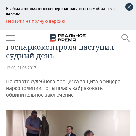
Вы были автоматически перенаправлены на мобильную
версию.
Перейти на полную версию
РЕГИОНЫ
Войны силовиков: для
БАШКОРТОСТАН
НОВОСТИ
подполковника
Госнаркоконтроля наступил
ТАТАРСТАН
АНАЛИТИКА
судный день
УДМУРТИЯ
НОВОСТИ АНАЛИТИКИ
ЭКОНОМИКА
12:00, 31.08.2017
ДЕКЛАРАЦИИ О ДОХОДАХ
НОВОСТИ ЭКОНОМИКИ
ПРОМЫШЛЕННОСТЬ
На старте судебного процесса защита офицера
наркополиции попыталась забраковать
КОРОЛИ ГОСЗАКАЗА ПФО
ФИНАНСЫ
НОВОСТИ
НЕДВИЖИМОСТЬ
обвинительное заключение
ПРОМЫШЛЕННОСТИ
ВУЗЫ ТАТАРСТАНА
БАНКИ
НОВОСТИ НЕДВИЖИМОСТИ
АВТО
АГРОПРОМ
КОМУ ПРИНАДЛЕЖАТ
БЮДЖЕТ
НОВОСТИ АВТО
БИЗНЕС
ТОРГОВЫЕ ЦЕНТРЫ
МАШИНОСТРОЕНИЕ
ТАТАРСТАНА
ИНВЕСТИЦИИ
НОВОСТИ БИЗНЕСА
ТЕХНОЛОГИИ