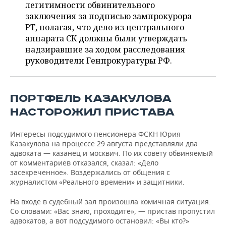
ВОДНЫЕ ВИДЫ СПОРТА
ОБРАЗОВАНИЕ
легитимности обвинительного
заключения за подписью зампрокурора
ХОККЕЙ С МЯЧОМ
ПРОИСШЕСТВИЯ
РТ, полагая, что дело из центрального
аппарата СК должны были утверждать
надзиравшие за ходом расследования
руководители Генпрокуратуры РФ.
ПОРТФЕЛЬ КАЗАКУЛОВА
НАСТОРОЖИЛ ПРИСТАВА
Интересы подсудимого пенсионера ФСКН Юрия
Казакулова на процессе 29 августа представляли два
адвоката — казанец и москвич. По их совету обвиняемый
от комментариев отказался, сказал: «Дело
засекреченное». Воздержались от общения с
журналистом «Реального времени» и защитники.
На входе в судебный зал произошла комичная ситуация.
Со словами: «Вас знаю, проходите», — пристав пропустил
адвокатов, а вот подсудимого остановил: «Вы кто?»