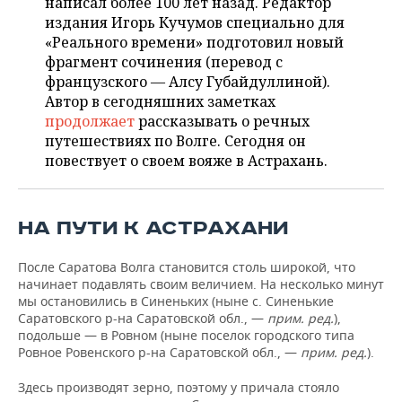
написал более 100 лет назад. Редактор
НЕФТЕХИМИЯ
издания Игорь Кучумов специально для
РОЗНИЧНАЯ ТОРГОВЛЯ
НОВОСТИ ТЕХНОЛОГИЙ
МЕРОПРИЯТИЯ
«Реального времени» подготовил новый
НЕФТЬ
фрагмент сочинения (перевод с
ТРАНСПОРТ
IT
НОВОСТИ МЕРОПРИЯТИЙ
СПОРТ
французского — Алсу Губайдуллиной).
ОПК
Автор в сегодняшних заметках
УСЛУГИ
МЕДИА
ВЫЕЗДНАЯ РЕДАКЦИЯ
НОВОСТИ СПОРТА
ОБЩЕСТВО
продолжает
рассказывать о речных
ЭНЕРГЕТИКА
путешествиях по Волге. Сегодня он
ТЕЛЕКОММУНИКАЦИИ
БИЗНЕС-БРАНЧИ
ФУТБОЛ
НОВОСТИ ОБЩЕСТВА
ФОТОГАЛЕРЕЯ
повествует о своем вояже в Астрахань.
ONLINE-КОНФЕРЕНЦИИ
ХОККЕЙ
ВЛАСТЬ
СЮЖЕТЫ
НА ПУТИ К АСТРАХАНИ
ОТКРЫТАЯ ЛЕКЦИЯ
БАСКЕТБОЛ
ИНФРАСТРУКТУРА
СПРАВОЧНИК
После Саратова Волга становится столь широкой, что
ВОЛЕЙБОЛ
ИСТОРИЯ
СПИСОК ПЕРСОН
ПОЛНАЯ ВЕРСИЯ
начинает подавлять своим величием. На несколько минут
мы остановились в Синеньких (ныне с. Синенькие
Саратовского р-на Саратовской обл., —
прим. ред.
),
КИБЕРСПОРТ
КУЛЬТУРА
СПИСОК КОМПАНИЙ
подольше — в Ровном (ныне поселок городского типа
Ровное Ровенского р-на Саратовской обл., —
прим. ред.
).
ФИГУРНОЕ КАТАНИЕ
МЕДИЦИНА
Здесь производят зерно, поэтому у причала стояло