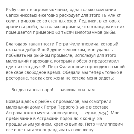
Рыбу солят в огромных чанах, одна только компания
Сапожниковых ежегодно расходует для этого 16 млн кг
соли, привозя ее со степных озер. Ледники, в которых
хранится рыба, настолько огромны, что в каждом из них
помещается примерно 60 тысяч килограммов рыбы.
Благодаря галантности Петра Филипповича, который
оказался добрейшей души человеком, мне удалось
побывать на рыбном промысле, используя для этого
маленький пароходик, который любезно предоставил
один из его друзей. Петр Филиппович проводил со мной
все свое свободное время. Обедали мы теперь только в
ресторане, так как его жена не хотела меня видеть:
— Вы два сапога пара! — заявила она нам.
Возвращаясь с рыбных промыслов, мы осмотрели
маленький домик Петра Первого (ныне в составе
Астраханского музея-заповедника, —
прим. ред.
). Мое
пребывание в Астрахани подошло к концу. За
прощальным ужином, крепко выпив, Петр Филиппович
все еще пытался оправдывать свою жену: