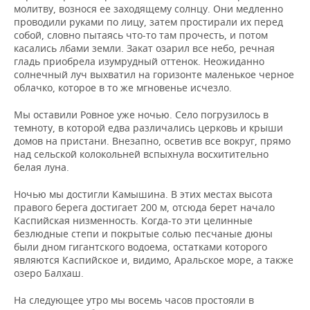
молитву, вознося ее заходящему солнцу. Они медленно
проводили руками по лицу, затем простирали их перед
собой, словно пытаясь что-то там прочесть, и потом
касались лбами земли. Закат озарил все небо, речная
гладь приобрела изумрудный оттенок. Неожиданно
солнечный луч выхватил на горизонте маленькое черное
облачко, которое в то же мгновенье исчезло.
Мы оставили Ровное уже ночью. Село погрузилось в
темноту, в которой едва различались церковь и крыши
домов на пристани. Внезапно, осветив все вокруг, прямо
над сельской колокольней вспыхнула восхитительно
белая луна.
Ночью мы достигли Камышина. В этих местах высота
правого берега достигает 200 м, отсюда берет начало
Каспийская низменность. Когда-то эти целинные
безлюдные степи и покрытые солью песчаные дюны
были дном гигантского водоема, остатками которого
являются Каспийское и, видимо, Аральское море, а также
озеро Балхаш.
На следующее утро мы восемь часов простояли в