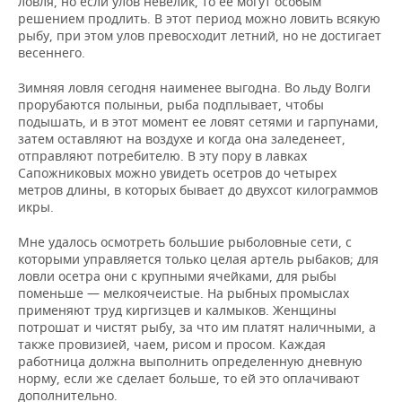
ловля, но если улов невелик, то ее могут особым
решением продлить. В этот период можно ловить всякую
рыбу, при этом улов превосходит летний, но не достигает
весеннего.
Зимняя ловля сегодня наименее выгодна. Во льду Волги
прорубаются полыньи, рыба подплывает, чтобы
подышать, и в этот момент ее ловят сетями и гарпунами,
затем оставляют на воздухе и когда она заледенеет,
отправляют потребителю. В эту пору в лавках
Сапожниковых можно увидеть осетров до четырех
метров длины, в которых бывает до двухсот килограммов
икры.
Мне удалось осмотреть большие рыболовные сети, с
которыми управляется только целая артель рыбаков; для
ловли осетра они с крупными ячейками, для рыбы
поменьше — мелкоячеистые. На рыбных промыслах
применяют труд киргизцев и калмыков. Женщины
потрошат и чистят рыбу, за что им платят наличными, а
также провизией, чаем, рисом и просом. Каждая
работница должна выполнить определенную дневную
норму, если же сделает больше, то ей это оплачивают
дополнительно.