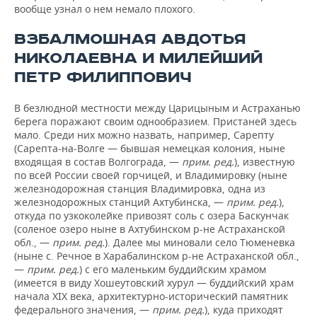
вообще узнал о нем немало плохого.
ВЗБАЛМОШНАЯ АВДОТЬЯ
НИКОЛАЕВНА И МИЛЕЙШИЙ
ПЕТР ФИЛИППОВИЧ
В безлюдной местности между Царицыным и Астраханью
берега поражают своим однообразием. Пристаней здесь
мало. Среди них можно назвать, например, Сарепту
(Сарепта-на-Волге — бывшая немецкая колония, ныне
входящая в состав Волгограда, —
прим. ред.
), известную
по всей России своей горчицей, и Владимировку (ныне
железнодорожная станция Владимировка, одна из
железнодорожных станций Ахтубинска, —
прим. ред.
),
откуда по узкоколейке привозят соль с озера Баскунчак
(соленое озеро ныне в Ахтубинском р-не Астраханской
обл., —
прим. ред.
). Далее мы миновали село Тюменевка
(ныне с. Речное в Харабалинском р-не Астраханской обл.,
—
прим. ред.
) с его маленьким буддийским храмом
(имеется в виду Хошеутовский хурул — буддийский храм
начала XIX века, архитектурно-исторический памятник
федерального значения, —
прим. ред.
), куда приходят