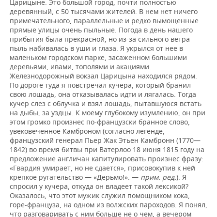
Царицыне. Это большой город, почти полностью
деревянный, с 50 тысячами жителей. В нем нет ничего
примечательного, параллельные и редко вымощенные
прямые улицы очень пыльные. Погода в день нашего
прибытия была прекрасной, но из-за сильного ветра
пыль набивалась в уши и глаза. Я укрылся от нее в
маленьком городском парке, засаженном большими
деревьями, ивами, тополями и акациями.
Железнодорожный вокзал Царицына находился рядом.
По дороге туда я повстречал кучера, который бранил
свою лошадь, она отказывалась идти и лягалась. Тогда
кучер слез с облучка и взял лошадь, пытавшуюся встать
на дыбы, за уздцы. К моему глубокому изумлению, он при
этом громко произнес по-французски бранное слово,
увековеченное Камброном (согласно легенде,
французский генерал Пьер Жак Этьен Камбронн (1770—
1842) во время битвы при Ватерлоо 18 июня 1815 году на
предложение англичан капитулировать произнес фразу:
«Гвардия умирает, но не сдается», присовокупив к ней
крепкое ругательство — «Дерьмо!». —
прим. ред.
). Я
спросил у кучера, откуда он владеет такой лексикой?
Оказалось, что этот мужик служил помощником кока,
горе-француза, на одном из волжских пароходов. Я понял,
что разговаривать с ним больше не о чем, а вечером