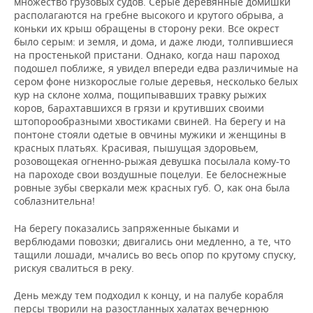
множество грузовых судов. Серые деревянные домишки
ВОДНЫЕ ВИДЫ СПОРТА
ОБРАЗОВАНИЕ
располагаются на гребне высокого и крутого обрыва, а
коньки их крыш обращены в сторону реки. Все окрест
ХОККЕЙ С МЯЧОМ
ПРОИСШЕСТВИЯ
было серым: и земля, и дома, и даже люди, толпившиеся
на простенькой пристани. Однако, когда наш пароход
подошел поближе, я увидел впереди едва различимые на
сером фоне низкорослые голые деревья, несколько белых
кур на склоне холма, пощипывавших травку рыжих
коров, барахтавшихся в грязи и крутивших своими
штопорообразными хвостиками свиней. На берегу и на
понтоне стояли одетые в овчины мужики и женщины в
красных платьях. Красивая, пышущая здоровьем,
розовощекая огненно-рыжая девушка посылала кому-то
на пароходе свои воздушные поцелуи. Ее белоснежные
ровные зубы сверкали меж красных губ. О, как она была
соблазнительна!
На берегу показались запряженные быками и
верблюдами повозки; двигались они медленно, а те, что
тащили лошади, мчались во весь опор по крутому спуску,
рискуя свалиться в реку.
День между тем подходил к концу, и на палубе корабля
персы творили на разостланных халатах вечернюю