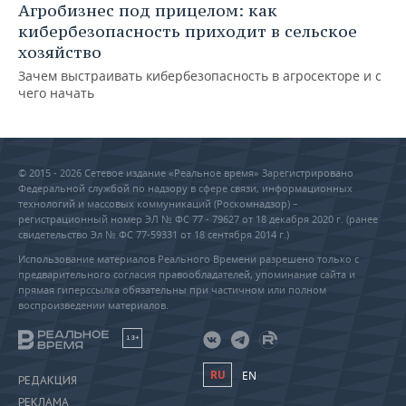
Агробизнес под прицелом: как
кибербезопасность приходит в сельское
хозяйство
Зачем выстраивать кибербезопасность в агросекторе и с
чего начать
© 2015 - 2026 Сетевое издание «Реальное время» Зарегистрировано
Федеральной службой по надзору в сфере связи, информационных
технологий и массовых коммуникаций (Роскомнадзор) –
регистрационный номер ЭЛ № ФС 77 - 79627 от 18 декабря 2020 г. (ранее
свидетельство Эл № ФС 77-59331 от 18 сентября 2014 г.)
Использование материалов Реального Времени разрешено только с
предварительного согласия правообладателей, упоминание сайта и
прямая гиперссылка обязательны при частичном или полном
воспроизведении материалов.
18+
RU
EN
РЕДАКЦИЯ
РЕКЛАМА