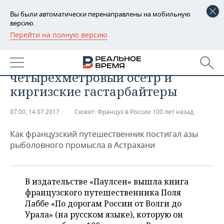
Вы были автоматически перенаправлены на мобильную
версию.
Перейти на полную версию
РЕГИОНЫ
Француз в России 100 лет назад:
БАШКОРТОСТАН
НОВОСТИ
франкофонная брань,
четырехметровый осетр и
ТАТАРСТАН
АНАЛИТИКА
киргизские гастарбайтеры
УДМУРТИЯ
НОВОСТИ АНАЛИТИКИ
ЭКОНОМИКА
07:00, 14.07.2017
Сюжет:
Француз в России 100 лет назад
ДЕКЛАРАЦИИ О ДОХОДАХ
НОВОСТИ ЭКОНОМИКИ
ПРОМЫШЛЕННОСТЬ
Как французский путешественник постигал азы
рыболовного промысла в Астрахани
КОРОЛИ ГОСЗАКАЗА ПФО
ФИНАНСЫ
НОВОСТИ
НЕДВИЖИМОСТЬ
ПРОМЫШЛЕННОСТИ
ВУЗЫ ТАТАРСТАНА
БАНКИ
НОВОСТИ НЕДВИЖИМОСТИ
АВТО
АГРОПРОМ
В издательстве «Паулсен» вышла книга
французского путешественника Поля
КОМУ ПРИНАДЛЕЖАТ
БЮДЖЕТ
НОВОСТИ АВТО
БИЗНЕС
Лаббе «По дорогам России от Волги до
ТОРГОВЫЕ ЦЕНТРЫ
МАШИНОСТРОЕНИЕ
ТАТАРСТАНА
Урала» (на русском языке), которую он
ИНВЕСТИЦИИ
НОВОСТИ БИЗНЕСА
ТЕХНОЛОГИИ