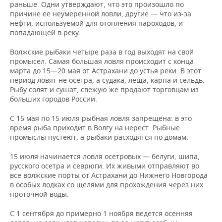
раньше. Одни утверждают, что это произошло по
причине ее неумеренной ловли, другие — что из-за
нефти, используемой для отопления пароходов, и
попадающей в реку.
Волжские рыбаки четыре раза в год выходят на свой
промысел. Самая большая ловля происходит с конца
марта до 15—20 мая от Астрахани до устья реки. В этот
период ловят не осетра, а судака, леща, карпа и сельдь.
Рыбу солят и сушат, свежую же продают торговцам из
больших городов России.
С 15 мая по 15 июля рыбная ловля запрещена: в это
время рыба приходит в Волгу на нерест. Рыбные
промыслы пустеют, а рыбаки расходятся по домам.
15 июля начинается ловля осетровых — белуги, шипа,
русского осетра и севрюги. Их живыми отправляют во
все волжские порты от Астрахани до Нижнего Новгорода
в особых лодках со щелями для прохождения через них
проточной воды.
С 1 сентября до примерно 1 ноября ведется осенняя