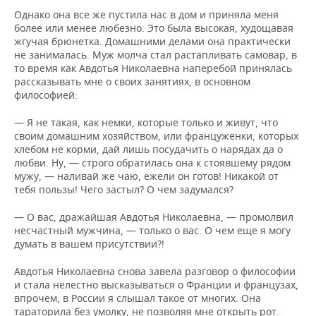
Однако она все же пустила нас в дом и приняла меня
более или менее любезно. Это была высокая, худощавая
жгучая брюнетка. Домашними делами она практически
не занималась. Муж молча стал растапливать самовар, в
то время как Авдотья Николаевна наперебой принялась
рассказывать мне о своих занятиях, в основном
философией:
— Я не такая, как немки, которые только и живут, что
своим домашним хозяйством, или француженки, которых
хлебом не корми, дай лишь посудачить о нарядах да о
любви. Ну, — строго обратилась она к стоявшему рядом
мужу, — наливай же чаю, ежели он готов! Никакой от
тебя пользы! Чего застыл? О чем задумался?
— О вас, дражайшая Авдотья Николаевна, — промолвил
несчастный мужчина, — только о вас. О чем еще я могу
думать в вашем присутствии?!
Авдотья Николаевна снова завела разговор о философии
и стала нелестно высказываться о Франции и французах,
впрочем, в России я слышал такое от многих. Она
тараторила без умолку, не позволяя мне открыть рот.