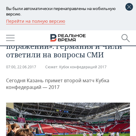
Вы были автоматически перенаправлены на мобильную
версию.
Перейти на полную версию
РЕГИОНЫ
СПОРТ
«Сто побед лучше ста
БАШКОРТОСТАН
НОВОСТИ
поражений». Германия и Чили
ТАТАРСТАН
АНАЛИТИКА
ответили на вопросы СМИ
УДМУРТИЯ
НОВОСТИ АНАЛИТИКИ
ЭКОНОМИКА
07:00, 22.06.2017
Сюжет:
Кубок конфедераций 2017
ДЕКЛАРАЦИИ О ДОХОДАХ
НОВОСТИ ЭКОНОМИКИ
ПРОМЫШЛЕННОСТЬ
Сегодня Казань примет второй матч Кубка
конфедераций — 2017
КОРОЛИ ГОСЗАКАЗА ПФО
ФИНАНСЫ
НОВОСТИ
НЕДВИЖИМОСТЬ
ПРОМЫШЛЕННОСТИ
ВУЗЫ ТАТАРСТАНА
БАНКИ
НОВОСТИ НЕДВИЖИМОСТИ
АВТО
АГРОПРОМ
КОМУ ПРИНАДЛЕЖАТ
БЮДЖЕТ
НОВОСТИ АВТО
БИЗНЕС
ТОРГОВЫЕ ЦЕНТРЫ
МАШИНОСТРОЕНИЕ
ТАТАРСТАНА
ИНВЕСТИЦИИ
НОВОСТИ БИЗНЕСА
ТЕХНОЛОГИИ