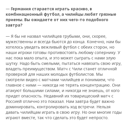
—
Германия старается играть красиво, в
комбинационный футбол, а чилийцы любят грязные
приемы. Вы ожидаете от них чего-то подобного
завтра?
— Я бы не назвал чилийцев грубыми, они, скорее,
мужественны и всегда бьются до конца. Конечно, нам бы
хотелось увидеть вежливый футбол с обеих сторон, но
наши игроки готовы противостоять любому сопернику. У
нас пока мало опыта, и это может сыграть с нами злую
шутку. Надо быть смелыми, пытаться навязать свою игру,
владеть преимуществом. Матч с Чили станет отличной
проверкой для наших молодых футболистов. Мы
смотрели видео с матчами чилийцев и понимаем, что
главное с ними — никогда не терять концентрацию. Они
атакуют большими силами, и никогда не знаешь, от кого
придет опасность. Недавний их товарищеский матч с
Россией отлично это показал. Нам завтра будет важно
доминировать, контролировать ход встречи. Нельзя
давать чилийцам играть в свою игру. Но они многие годы
играют вместе, так что сделать это будет непросто.