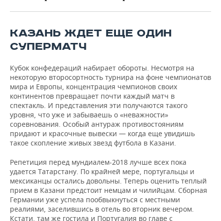
ВОДНЫЕ ВИДЫ СПОРТА
ОБРАЗОВАНИЕ
ХОККЕЙ С МЯЧОМ
ПРОИСШЕСТВИЯ
КАЗАНЬ ЖДЕТ ЕЩЕ ОДИН
СУПЕРМАТЧ
Кубок конфедераций набирает обороты. Несмотря на
некоторую второсортность турнира на фоне чемпионатов
мира и Европы, концентрация чемпионов своих
континентов превращает почти каждый матч в
спектакль. И представления эти получаются такого
уровня, что уже и забываешь о «неважности»
соревнования. Особый антураж противостояниям
придают и красочные вывески — когда еще увидишь
такое скопление живых звезд футбола в Казани.
Репетиция перед мундиалем-2018 лучше всех пока
удается Татарстану. По крайней мере, португальцы и
мексиканцы остались довольны. Теперь оценить теплый
прием в Казани предстоит немцам и чилийцам. Сборная
Германии уже успела пообвыкнуться с местными
реалиями, заселившись в отель во вторник вечером.
Кстати, там же гостила и Португалия во главе с