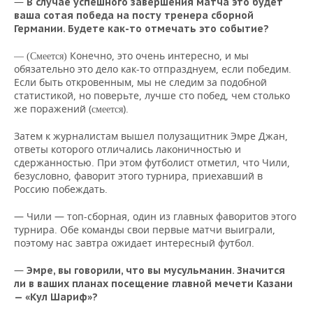
—
В случае успешного завершения матча это будет
ваша сотая победа на посту тренера сборной
Германии. Будете как-то отмечать это событие?
Конечно, это очень интересно, и мы
— (Смеется)
обязательно это дело как-то отпразднуем, если победим.
Если быть откровенным, мы не следим за подобной
статистикой, но поверьте, лучше сто побед, чем столько
же поражений (
).
смеется
Затем к журналистам вышел полузащитник Эмре Джан,
ответы которого отличались лаконичностью и
сдержанностью. При этом футболист отметил, что Чили,
безусловно, фаворит этого турнира, приехавший в
Россию побеждать.
— Чили — топ-сборная, один из главных фаворитов этого
турнира. Обе команды свои первые матчи выиграли,
поэтому нас завтра ожидает интересный футбол.
—
Эмре, вы говорили, что вы мусульманин. Значится
ли в ваших планах посещение главной мечети Казани
— «Кул Шариф»?