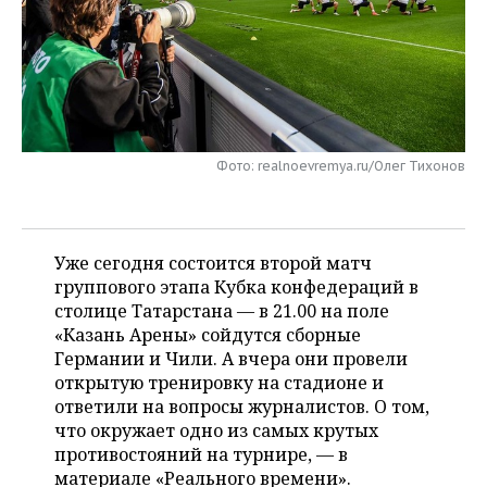
НЕФТЕХИМИЯ
РОЗНИЧНАЯ ТОРГОВЛЯ
НОВОСТИ ТЕХНОЛОГИЙ
МЕРОПРИЯТИЯ
НЕФТЬ
ТРАНСПОРТ
IT
НОВОСТИ МЕРОПРИЯТИЙ
СПОРТ
ОПК
УСЛУГИ
МЕДИА
ВЫЕЗДНАЯ РЕДАКЦИЯ
НОВОСТИ СПОРТА
ОБЩЕСТВО
ЭНЕРГЕТИКА
Фото: realnoevremya.ru/Олег Тихонов
ТЕЛЕКОММУНИКАЦИИ
БИЗНЕС-БРАНЧИ
ФУТБОЛ
НОВОСТИ ОБЩЕСТВА
ФОТОГАЛЕРЕЯ
ONLINE-КОНФЕРЕНЦИИ
ХОККЕЙ
ВЛАСТЬ
СЮЖЕТЫ
Уже сегодня состоится второй матч
группового этапа Кубка конфедераций в
ОТКРЫТАЯ ЛЕКЦИЯ
БАСКЕТБОЛ
ИНФРАСТРУКТУРА
СПРАВОЧНИК
столице Татарстана — в 21.00 на поле
«Казань Арены» сойдутся сборные
ВОЛЕЙБОЛ
ИСТОРИЯ
СПИСОК ПЕРСОН
ПОЛНАЯ ВЕРСИЯ
Германии и Чили. А вчера они провели
открытую тренировку на стадионе и
КИБЕРСПОРТ
КУЛЬТУРА
СПИСОК КОМПАНИЙ
ответили на вопросы журналистов. О том,
что окружает одно из самых крутых
ФИГУРНОЕ КАТАНИЕ
МЕДИЦИНА
противостояний на турнире, — в
материале «Реального времени».