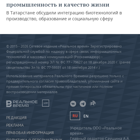
промышленность и качество жизни
В Татарстане обсудили интеграцию биотехнологий в
производство, образование и социальную сферу
© 2015 - 2026 Сетевое издание «Реальное время» Зарегистрировано
Федеральной службой по надзору в сфере связи, информационных
технологий и массовых коммуникаций (Роскомнадзор) –
регистрационный номер ЭЛ № ФС 77 - 79627 от 18 декабря 2020 г. (ранее
свидетельство Эл № ФС 77-59331 от 18 сентября 2014 г.)
Использование материалов Реального Времени разрешено только с
предварительного согласия правообладателей, упоминание сайта и
прямая гиперссылка обязательны при частичном или полном
воспроизведении материалов.
18+
RU
EN
РЕДАКЦИЯ
РЕКЛАМА
Учредитель ООО «Реальное
ПРАВОВАЯ ИНФОРМАЦИЯ
время»
Главный редактор Саушина А.А.