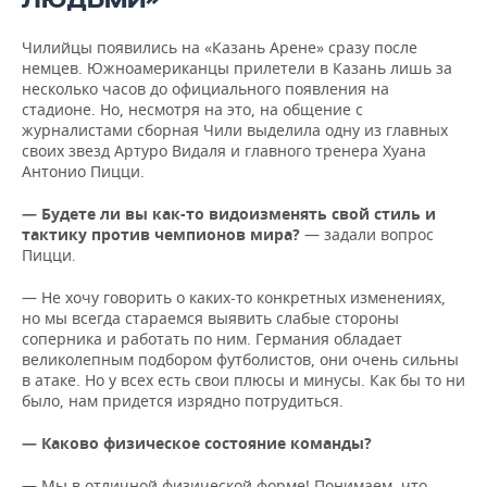
ЛЮДЬМИ»
Чилийцы появились на «Казань Арене» сразу после
немцев. Южноамериканцы прилетели в Казань лишь за
несколько часов до официального появления на
стадионе. Но, несмотря на это, на общение с
журналистами сборная Чили выделила одну из главных
своих звезд Артуро Видаля и главного тренера Хуана
Антонио Пицци.
— Будете ли вы как-то видоизменять свой стиль и
тактику против чемпионов мира?
— задали вопрос
Пицци.
— Не хочу говорить о каких-то конкретных изменениях,
но мы всегда стараемся выявить слабые стороны
соперника и работать по ним. Германия обладает
великолепным подбором футболистов, они очень сильны
в атаке. Но у всех есть свои плюсы и минусы. Как бы то ни
было, нам придется изрядно потрудиться.
— Каково физическое состояние команды?
— Мы в отличной физической форме! Понимаем, что