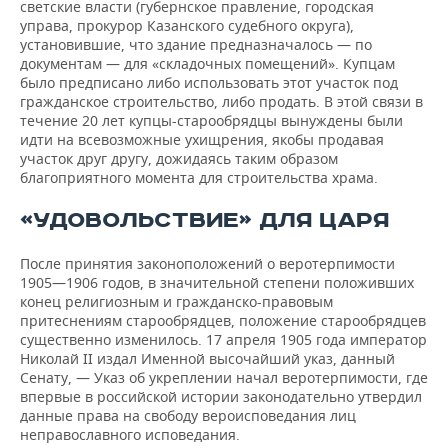
светские власти (губернское правление, городская
управа, прокурор Казанского судебного округа),
установившие, что здание предназначалось — по
документам — для «складочных помещений». Купцам
было предписано либо использовать этот участок под
гражданское строительство, либо продать. В этой связи в
течение 20 лет купцы-старообрядцы вынуждены были
идти на всевозможные ухищрения, якобы продавая
участок друг другу, дожидаясь таким образом
благоприятного момента для строительства храма.
«УДОВОЛЬСТВИЕ» ДЛЯ ЦАРЯ
После принятия законоположений о веротерпимости
1905—1906 годов, в значительной степени положивших
конец религиозным и гражданско-правовым
притеснениям старообрядцев, положение старообрядцев
существенно изменилось. 17 апреля 1905 года император
Николай II издал Именной высочайший указ, данный
Сенату, — Указ об укреплении начал веротерпимости, где
впервые в российской истории законодательно утвердил
данные права на свободу вероисповедания лиц
неправославного исповедания.