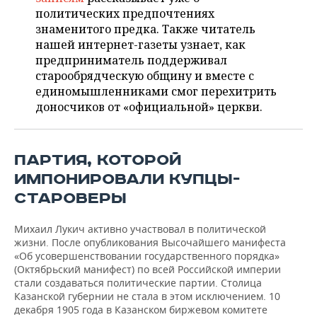
НЕФТЕХИМИЯ
политических предпочтениях
РОЗНИЧНАЯ ТОРГОВЛЯ
НОВОСТИ ТЕХНОЛОГИЙ
МЕРОПРИЯТИЯ
знаменитого предка. Также читатель
НЕФТЬ
нашей интернет-газеты узнает, как
ТРАНСПОРТ
IT
НОВОСТИ МЕРОПРИЯТИЙ
СПОРТ
предприниматель поддерживал
ОПК
старообрядческую общину и вместе с
единомышленниками смог перехитрить
УСЛУГИ
МЕДИА
ВЫЕЗДНАЯ РЕДАКЦИЯ
НОВОСТИ СПОРТА
ОБЩЕСТВО
ЭНЕРГЕТИКА
доносчиков от «официальной» церкви.
ТЕЛЕКОММУНИКАЦИИ
БИЗНЕС-БРАНЧИ
ФУТБОЛ
НОВОСТИ ОБЩЕСТВА
ФОТОГАЛЕРЕЯ
ONLINE-КОНФЕРЕНЦИИ
ХОККЕЙ
ВЛАСТЬ
СЮЖЕТЫ
ПАРТИЯ, КОТОРОЙ
ИМПОНИРОВАЛИ КУПЦЫ-
ОТКРЫТАЯ ЛЕКЦИЯ
БАСКЕТБОЛ
ИНФРАСТРУКТУРА
СПРАВОЧНИК
СТАРОВЕРЫ
ВОЛЕЙБОЛ
ИСТОРИЯ
СПИСОК ПЕРСОН
ПОЛНАЯ ВЕРСИЯ
Михаил Лукич активно участвовал в политической
жизни. После опубликования Высочайшего манифеста
КИБЕРСПОРТ
КУЛЬТУРА
СПИСОК КОМПАНИЙ
«Об усовершенствовании государственного порядка»
(Октябрьский манифест) по всей Российской империи
стали создаваться политические партии. Столица
ФИГУРНОЕ КАТАНИЕ
МЕДИЦИНА
Казанской губернии не стала в этом исключением. 10
декабря 1905 года в Казанском биржевом комитете