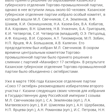
Было принято решение об образовании Казанского
губернского отделения Торгово-промышленной партии,
однако в нее вступили лишь около 60 человек. Казанское
губернское отделение партии избрало особый комитет, в
который вошли М.Л. Свечников, С.А. Землянов, Я.Ф.
Шамов, К.И. Оконишников, Н.А. Казем-Бек, В.А. Кобатов,
Я.А. Коровин, В.Н. Шмелев, Н.В. Унженин, Б.А. Григорьев,
К.И. Четвергов, С.И. Четвергов (младший), О.Э. Петцольд,
А.Ф. Кешнер, В.И. Сорокин, А.Т. Тихомирнов, М.П. Зобин,
Н.П. Ярцев, Ф.А. Большаков, А.В. Калягин. Его
председателем был избран М.Л. Свечников. В скором
времени центральным комитетом Торгово-
промышленной партии было принято решение о
слиянии с партией «Манифест 17 октября». В результате
Казанское губернское отделение Торгово-промышленной
партии было объединено с октябристами.
Уже в марте 1906 года Казанское отделение партии
«Союз 17 октября» рекомендовало избирателям второго
участка г. Казани следующих своих членов для избрания
в Государственную думу Российской империи I созыва:
М.Л. Свечникова (куп.), С.А. Землянова (куп.), Л.А.
Матвеевского (куп.), В.И. Шмелева (куп.), А.Н. Щербакова,
Н.П. Ярцева (куп.), А.Н. Романова (куп.), И.С. Петрова, Н.Н.