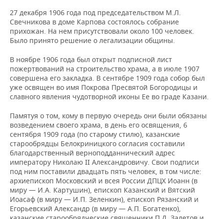
27 декабря 1906 года под председательством М.Л.
Свечникова в доме Карпова состоялось собрание
прихожан. На нем присутствовали около 100 человек.
Было принято решение о легализации общины.
В ноябре 1906 года был открыт подписной лист
пожертвований на строительство храма, а в июле 1907
совершена его закладка. В сентябре 1909 года собор был
уже освящен во имя Покрова Пресвятой Богородицы и
славного явления чудотворной иконы Ее во граде Казани.
Памятуя о том, кому в первую очередь они были обязаны
возведением своего храма, в день его освящения, 6
сентября 1909 года (по старому стилю), казанские
старообрядцы Белокриницкого согласия составили
благодарственный верноподданнический адрес
императору Николаю II Александровичу. Свои подписи
под ним поставили двадцать пять человек, в том числе:
архиепископ Московский и всея России ДПЦХ Иоанн (в
миру — И.А. Картушин), епископ Казанский и Вятский
Иоасаф (в миру — И.П. Зеленкин), епископ Рязанский и
Егорьевский Александр (в миру — А.П. Богатенко),
казанские старообрядческие священники П.Д. Залетов и