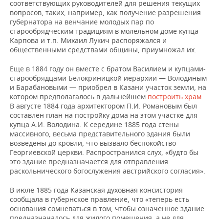
соответствующих руководителей для решения текущих
вопросов, таких, например, как получение разрешения
губернатора на венчание молодых пар по
старообрядческим традициям в молельном доме купца
Карпова и т.п. Михаил Лукич распоряжался и
общественными средствами общины, приумножал их.
Еще в 1884 году он вместе с братом Василием и купцами-
старообрядцами Белокриницкой иерархии — Володиным
и Барабановыми — приобрел в Казани участок земли, на
котором предполагалось в дальнейшем
построить храм
.
В августе 1884 года архитектором П.И. Романовым был
составлен план на постройку дома на этом участке для
купца А.И. Володина. К середине 1885 года стены
массивного, весьма представительного здания были
возведены до кровли, что вызвало беспокойство
Георгиевской церкви. Распространился слух, «будто бы
это здание предназначается для отправления
раскольнического богослужения австрийского согласия».
В июле 1885 года Казанская духовная консистория
сообщала в губернское правление, что «теперь есть
основания сомневаться в том, чтобы означенное здание
предназначалось для жилого помещения, а не для