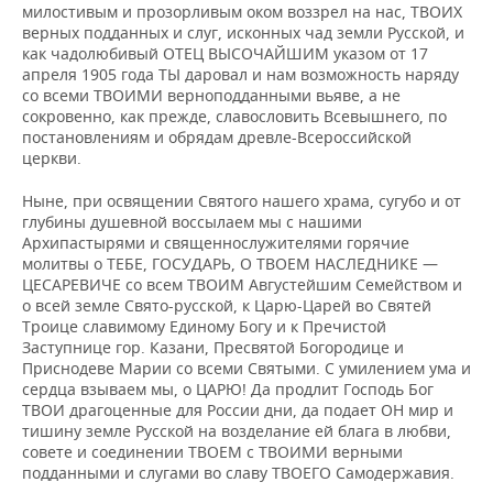
милостивым и прозорливым оком воззрел на нас, ТВОИХ
верных подданных и слуг, исконных чад земли Русской, и
как чадолюбивый ОТЕЦ ВЫСОЧАЙШИМ указом от 17
апреля 1905 года ТЫ даровал и нам возможность наряду
со всеми ТВОИМИ верноподданными вьяве, а не
сокровенно, как прежде, славословить Всевышнего, по
постановлениям и обрядам древле-Всероссийской
церкви.
Ныне, при освящении Святого нашего храма, сугубо и от
глубины душевной воссылаем мы с нашими
Архипастырями и священнослужителями горячие
молитвы о ТЕБЕ, ГОСУДАРЬ, О ТВОЕМ НАСЛЕДНИКЕ —
ЦЕСАРЕВИЧЕ со всем ТВОИМ Августейшим Семейством и
о всей земле Свято-русской, к Царю-Царей во Святей
Троице славимому Единому Богу и к Пречистой
Заступнице гор. Казани, Пресвятой Богородице и
Приснодеве Марии со всеми Святыми. С умилением ума и
сердца взываем мы, о ЦАРЮ! Да продлит Господь Бог
ТВОИ драгоценные для России дни, да подает ОН мир и
тишину земле Русской на возделание ей блага в любви,
совете и соединении ТВОЕМ с ТВОИМИ верными
подданными и слугами во славу ТВОЕГО Самодержавия.