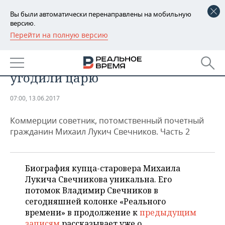
Вы были автоматически перенаправлены на мобильную
версию.
Перейти на полную версию
РЕГИОНЫ
Казанский купец Свечников: как
БАШКОРТОСТАН
НОВОСТИ
староверы обхитрили РПЦ и
угодили царю
ТАТАРСТАН
АНАЛИТИКА
07:00, 13.06.2017
УДМУРТИЯ
НОВОСТИ АНАЛИТИКИ
ЭКОНОМИКА
Коммерции советник, потомственный почетный
ДЕКЛАРАЦИИ О ДОХОДАХ
НОВОСТИ ЭКОНОМИКИ
ПРОМЫШЛЕННОСТЬ
гражданин Михаил Лукич Свечников. Часть 2
КОРОЛИ ГОСЗАКАЗА ПФО
ФИНАНСЫ
НОВОСТИ
НЕДВИЖИМОСТЬ
ПРОМЫШЛЕННОСТИ
Биография купца-старовера Михаила
ВУЗЫ ТАТАРСТАНА
БАНКИ
НОВОСТИ НЕДВИЖИМОСТИ
АВТО
Лукича Свечникова уникальна. Его
АГРОПРОМ
потомок Владимир Свечников в
КОМУ ПРИНАДЛЕЖАТ
БЮДЖЕТ
НОВОСТИ АВТО
БИЗНЕС
сегодняшней колонке «Реального
ТОРГОВЫЕ ЦЕНТРЫ
МАШИНОСТРОЕНИЕ
времени» в продолжение к
предыдущим
ТАТАРСТАНА
ИНВЕСТИЦИИ
НОВОСТИ БИЗНЕСА
ТЕХНОЛОГИИ
записям
рассказывает уже о