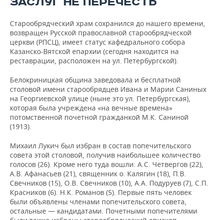
ЗАСЛУГ НЕ ПЕРЕЧЕСТЬ
Старообрядческий храм сохранился до нашего времени,
возвращен Русской православной старообрядческой
церкви (РПСЦ), имеет статус кафедрального собора
Казанско-Вятской епархии (сегодня находится на
реставрации, расположен на ул. Петербургской).
Белокриницкая община заведовала и бесплатной
столовой имени старообрядцев Ивана и Марии Саниных
на Георгиевской улице (ныне это ул. Петербургская),
которая была учреждена «на вечные времена»
потомственной почетной гражданкой М.К. Саниной
(1913).
Михаил Лукич был избран в состав попечительского
совета этой столовой, получив наибольшее количество
голосов (26). Кроме него туда вошли: А.С. Четвергов (22),
А.В. Афанасьев (21), священник о. Калягин (18), П.В.
Свечников (15), О.В. Свечников (10), А.А. Подуруев (7), С.П.
Красников (6). Н.К. Романов (5). Первые пять человек
были объявлены членами попечительского совета,
остальные — кандидатами. Почетными попечителями