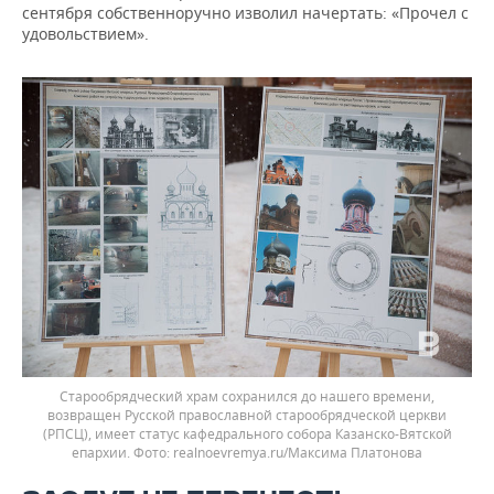
сентября собственноручно изволил начертать: «Прочел с
удовольствием».
Старообрядческий храм сохранился до нашего времени,
возвращен Русской православной старообрядческой церкви
(РПСЦ), имеет статус кафедрального собора Казанско-Вятской
епархии.
realnoevremya.ru/Максима Платонова