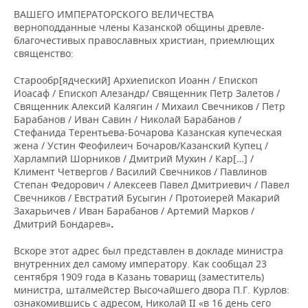
ВАШЕГО ИМПЕРАТОРСКОГО ВЕЛИЧЕСТВА
верноподданные члены Казанской общины древле-
благочестивых православных христиан, приемлющих
священство:
Старообр[ядческий] Архиепископ Иоанн / Епископ
Иоасаф / Епископ Алезандр/ Священник Петр Залетов /
Священник Алексий Калягин / Михаил Свечников / Петр
Барабанов / Иван Савин / Николай Барабанов /
Стефанида Терентьева-Бочарова Казанская купеческая
жена / Устин Феофилеич Бочаров/Казанский Купец /
Харлампий Шорников / Дмитрий Мухин / Кар[…] /
Климент Четвергов / Василий Свечников / Павлинов
Степан Федорович / Алексеев Павел Дмитриевич / Павел
Свечников / Евстратий Бусыгин / Протоиерей Макарий
Захарьичев / Иван Барабанов / Артемий Марков /
Дмитрий Бондарев»
.
Вскоре этот адрес был представлен в докладе министра
внутренних дел самому императору. Как сообщал 23
сентября 1909 года в Казань товарищ (заместитель)
министра, шталмейстер Высочайшего двора П.Г. Курлов:
ознакомившись с адресом, Николай II «в 16 день сего