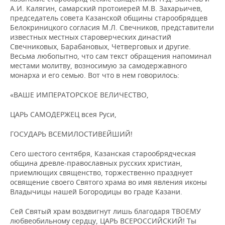
А.И. Калягин, самарский протоиерей М.В. Захарьичев,
председатель совета Казанской общины старообрядцев
Белокриницкого согласия М.Л. Свечников, представители
известных местных староверческих династий
Свечниковых, Барабановых, Четверговых и другие.
Весьма любопытно, что сам текст обращения напоминал
местами молитву, возносимую за самодержавного
монарха и его семью. Вот что в нем говорилось:
«ВАШЕ ИМПЕРАТОРСКОЕ ВЕЛИЧЕСТВО,
ЦАРЬ САМОДЕРЖЕЦ всея Руси,
ГОСУДАРЬ ВСЕМИЛОСТИВЕЙШИЙ!
Сего шестого сентября, Казанская старообрядческая
община древле-православных русских христиан,
приемлющих священство, торжественно празднует
освящение своего Святого храма во имя явления иконы
Владычицы нашей Богородицы во граде Казани.
Сей Святый храм воздвигнут лишь благодаря ТВОЕМУ
любвеобильному сердцу, ЦАРЬ ВСЕРОССИЙСКИЙ! Ты