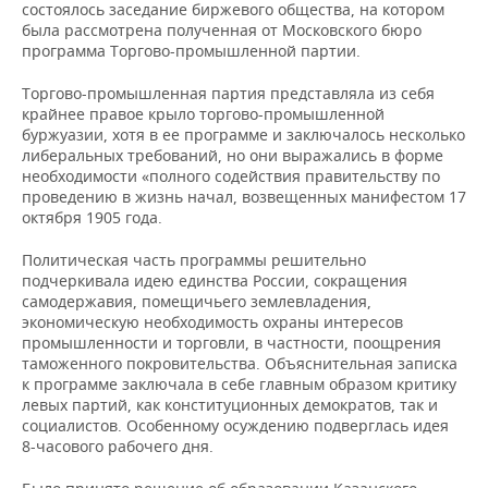
ВОДНЫЕ ВИДЫ СПОРТА
ОБРАЗОВАНИЕ
состоялось заседание биржевого общества, на котором
была рассмотрена полученная от Московского бюро
программа Торгово-промышленной партии.
ХОККЕЙ С МЯЧОМ
ПРОИСШЕСТВИЯ
Торгово-промышленная партия представляла из себя
крайнее правое крыло торгово-промышленной
буржуазии, хотя в ее программе и заключалось несколько
либеральных требований, но они выражались в форме
необходимости «полного содействия правительству по
проведению в жизнь начал, возвещенных манифестом 17
октября 1905 года.
Политическая часть программы решительно
подчеркивала идею единства России, сокращения
самодержавия, помещичьего землевладения,
экономическую необходимость охраны интересов
промышленности и торговли, в частности, поощрения
таможенного покровительства. Объяснительная записка
к программе заключала в себе главным образом критику
левых партий, как конституционных демократов, так и
социалистов. Особенному осуждению подверглась идея
8-часового рабочего дня.