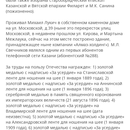
были также избраны старообрядческий епископ
Казанской и Вятской епархии Филарет и М.К. Санина
(пожизненно).
Проживал Михаил Лукич в собственном каменном доме
на ул. Московской, д.39 (ныне это перекресток улиц
Московской, в недавнем прошлом ул. Кирова, и Мартына
Межлаука, сейчас на этом месте построено здание,
принадлежащее ныне компании «Алмаз-холдинг»). М.Л.
Свечников являлся одним из первых абонентов
телефонной сети Казани (абонентский №288).
За труды на пользу Отечества награжден: 1) золотой
медалью с надписью «За усердие» на Станиславской
ленте для ношения на шее (1 января 1889 года); 2)
золотой медалью с надписью «За усердие» на Аннинской
ленте для ношения на шее (1 января 1896 года); 3)
серебряной медалью в память священного коронования
их императорских величеств (21 августа 1896 года); 4)
золотой медалью с надписью «За усердие» на
Владимирской ленте для ношения на шее (дата
неизвестна); 5) золотой медалью с надписью «За усердие»
на Александровской ленте для ношения на шее (1 января
1909 года); 6) золотой медалью с надписью «За усердие»