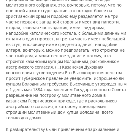
молитвенного собрания, это, во-первых, потому, что по
внешней архитектуре здание это походит более на
христианский храм и подобно ему разделяется на три
части: первая с западной стороны имеет вид паперти,
вторая, главная часть здания, имеет вид храма,
наподобие католического костела, с большими длинными
окнами в один просвет, и третья часть имеет небольшой
выступ, вполовину ниже среднего здания, наподобие
алтаря, во-вторых, можно предполагать, что строится не
частный дом, а молитвенное здание и потому, что
строится казанским купцом Володиным, раскольником
австрийского согласия. (…) Казанская Духовная
консистория с утверждения Его Высокопреосвященства
просит Губернское правление уведомить: испрошено ли
купцом Володиным требуемое Высочайше утвержденным
в 1 день мая 1884 года мнением Государственного Совета
разрешение на постройку молитвенного дома в
казанском Георгиевском приходе, где у раскольников
австрийского согласия, к которому принадлежит
строящий молитвенный дом купца Володина, всего
только два дома»
.
К разбирательству были привлечены епархиальные и