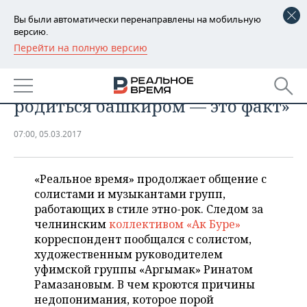
Вы были автоматически перенаправлены на мобильную
версию.
Перейти на полную версию
РЕГИОНЫ
Ринат Рамазанов, «Аргымак»:
БАШКОРТОСТАН
НОВОСТИ
«Чтобы играть на курае, надо
родиться башкиром — это факт»
ТАТАРСТАН
АНАЛИТИКА
07:00, 05.03.2017
УДМУРТИЯ
НОВОСТИ АНАЛИТИКИ
ЭКОНОМИКА
ДЕКЛАРАЦИИ О ДОХОДАХ
НОВОСТИ ЭКОНОМИКИ
ПРОМЫШЛЕННОСТЬ
«Реальное время» продолжает общение с
солистами и музыкантами групп,
КОРОЛИ ГОСЗАКАЗА ПФО
ФИНАНСЫ
НОВОСТИ
НЕДВИЖИМОСТЬ
работающих в стиле этно-рок. Следом за
ПРОМЫШЛЕННОСТИ
челнинским
коллективом «Ак Буре»
ВУЗЫ ТАТАРСТАНА
БАНКИ
НОВОСТИ НЕДВИЖИМОСТИ
АВТО
корреспондент пообщался с солистом,
АГРОПРОМ
художественным руководителем
уфимской группы «Аргымак» Ринатом
КОМУ ПРИНАДЛЕЖАТ
БЮДЖЕТ
НОВОСТИ АВТО
БИЗНЕС
ТОРГОВЫЕ ЦЕНТРЫ
МАШИНОСТРОЕНИЕ
Рамазановым. В чем кроются причины
ТАТАРСТАНА
недопонимания, которое порой
ИНВЕСТИЦИИ
НОВОСТИ БИЗНЕСА
ТЕХНОЛОГИИ