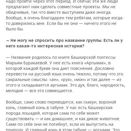
надо пройти через этот период. И сейчас эти же люди
предлагают нам сделать совместные проекты. Мы не
обидчивые, так что вместе выступаем даже иногда.
Вообще, я очень благодарен тем ребятам, которые когда-
то доверились мне. Если бы не они — ничего этого не
было бы.
— Не могу не спросить про название группы. Есть ли у
него какая-то интересная история?
— Название родилось по книге башкирской поэтессы
Марьям Буракаевой. У нее есть книга «Аргымак», в
которой каждой букве она дает пояснения. Дословно
перевести на русский язык очень тяжело, потому что это
сакральные смыслы: «ан», «рух», «мон» и так далее — из
этого и складывается аргымак. Это дух, благо, народность,
мелодия — все это совмещается.
Вообще, само слово переводится, как скакун, вороной
конь, главный конь в табуне. У нас есть башкирская
порода лошадей, которая сама по себе может
существовать — и как домашнее, и как дикое животное.
Сами по себе они не погибнут, если их выпустить на
природу. И главный конь в этом табуне — аргымак. Это