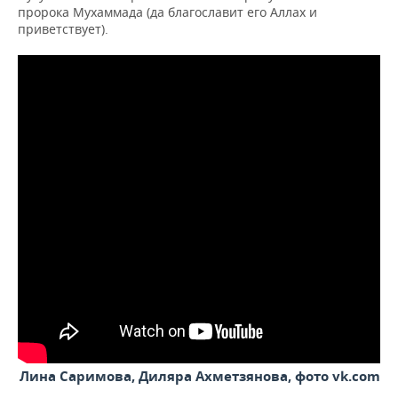
пророка Мухаммада (да благославит его Аллах и
приветствует).
Лина Саримова, Диляра Ахметзянова, фото vk.com