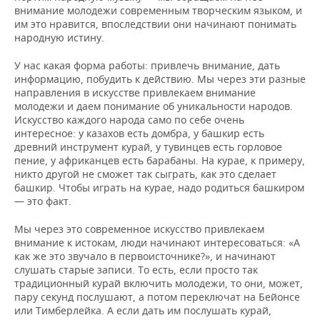
внимание молодежи современным творческим языком, и
им это нравится, впоследствии они начинают понимать
народную истину.
У нас какая форма работы: привлечь внимание, дать
информацию, побудить к действию. Мы через эти разные
направления в искусстве привлекаем внимание
молодежи и даем понимание об уникальности народов.
Искусство каждого народа само по себе очень
интересное: у казахов есть домбра, у башкир есть
древний инструмент курай, у тувинцев есть горловое
пение, у африканцев есть барабаны. На курае, к примеру,
никто другой не сможет так сыграть, как это сделает
башкир. Чтобы играть на курае, надо родиться башкиром
— это факт.
Мы через это современное искусство привлекаем
внимание к истокам, люди начинают интересоваться: «А
как же это звучало в первоисточнике?», и начинают
слушать старые записи. То есть, если просто так
традиционный курай включить молодежи, то они, может,
пару секунд послушают, а потом переключат на Бейонсе
или Тимберлейка. А если дать им послушать курай,