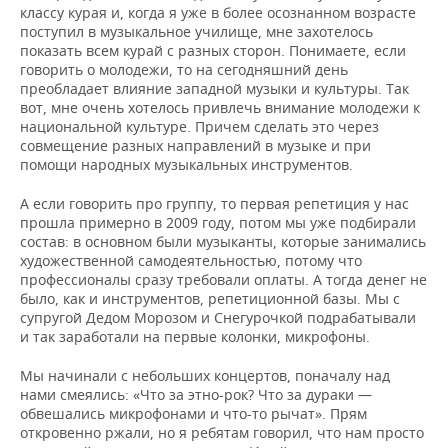
ВОДНЫЕ ВИДЫ СПОРТА
ОБРАЗОВАНИЕ
классу курая и, когда я уже в более осознанном возрасте
поступил в музыкальное училище, мне захотелось
ХОККЕЙ С МЯЧОМ
ПРОИСШЕСТВИЯ
показать всем курай с разных сторон. Понимаете, если
говорить о молодежи, то на сегодняшний день
преобладает влияние западной музыки и культуры. Так
вот, мне очень хотелось привлечь внимание молодежи к
национальной культуре. Причем сделать это через
совмещение разных направлений в музыке и при
помощи народных музыкальных инструментов.
А если говорить про группу, то первая репетиция у нас
прошла примерно в 2009 году, потом мы уже подбирали
состав: в основном были музыканты, которые занимались
художественной самодеятельностью, потому что
профессионалы сразу требовали оплаты. А тогда денег не
было, как и инструментов, репетиционной базы. Мы с
супругой Дедом Морозом и Снегурочкой подрабатывали
и так заработали на первые колонки, микрофоны.
Мы начинали с небольших концертов, поначалу над
нами смеялись: «Что за этно-рок? Что за дураки —
обвешались микрофонами и что-то рычат». Прям
откровенно ржали, но я ребятам говорил, что нам просто