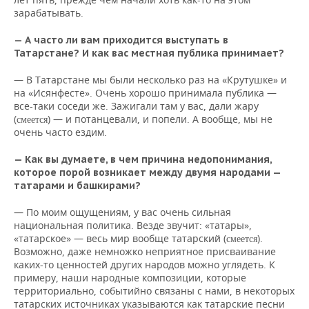
зарабатывать.
— А часто ли вам приходится выступать в
Татарстане? И как вас местная публика принимает?
— В Татарстане мы были несколько раз на «Крутушке» и
на «Исянфесте». Очень хорошо принимала публика —
все-таки соседи же. Зажигали там у вас, дали жару
(
) — и потанцевали, и попели. А вообще, мы не
смеется
очень часто ездим.
— Как вы думаете, в чем причина недопонимания,
которое порой возникает между двумя народами —
татарами и башкирами?
— По моим ощущениям, у вас очень сильная
национальная политика. Везде звучит: «татары»,
«татарское» — весь мир вообще татарский (
).
смеется
Возможно, даже немножко неприятное присваивание
каких-то ценностей других народов можно углядеть. К
примеру, наши народные композиции, которые
территориально, событийно связаны с нами, в некоторых
татарских источниках указываются как татарские песни