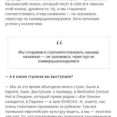
башкирский скакун, который несет в себе все смыслы
этой жизни, духовности. Ну, и мы стараемся
соответствовать этому названию — не зазнаемся,
чересчур не коммерциализируемся. Хотя неплохие
успехи у коллектива.
Мы стараемся соответствовать нашему
названию — не зазнаемся, чересчур не
коммерциализируемся
— А в каких странах вы выступали?
— Мы за это время объездили много стран. Были в
Европе, Азии. Выступали, к примеру, в Methodist Central
Hall в Лондоне, который прямо рядом с «Биг Беном»
находится, в Париже — в зале ЮНЕСКО. И, знаете, нас
очень позитивно принимали за рубежом. Там все
привыкли европейскую культуру видеть, а мы — экзотика
для них. То, что показываем мы (народные танцевальные