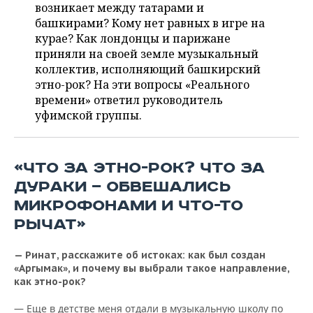
НЕФТЕХИМИЯ
возникает между татарами и
башкирами? Кому нет равных в игре на
РОЗНИЧНАЯ ТОРГОВЛЯ
НОВОСТИ ТЕХНОЛОГИЙ
МЕРОПРИЯТИЯ
НЕФТЬ
курае? Как лондонцы и парижане
приняли на своей земле музыкальный
ТРАНСПОРТ
IT
НОВОСТИ МЕРОПРИЯТИЙ
СПОРТ
ОПК
коллектив, исполняющий башкирский
этно-рок? На эти вопросы «Реального
УСЛУГИ
МЕДИА
ВЫЕЗДНАЯ РЕДАКЦИЯ
НОВОСТИ СПОРТА
ОБЩЕСТВО
времени» ответил руководитель
ЭНЕРГЕТИКА
уфимской группы.
ТЕЛЕКОММУНИКАЦИИ
БИЗНЕС-БРАНЧИ
ФУТБОЛ
НОВОСТИ ОБЩЕСТВА
ФОТОГАЛЕРЕЯ
ONLINE-КОНФЕРЕНЦИИ
ХОККЕЙ
ВЛАСТЬ
СЮЖЕТЫ
«ЧТО ЗА ЭТНО-РОК? ЧТО ЗА
ДУРАКИ — ОБВЕШАЛИСЬ
ОТКРЫТАЯ ЛЕКЦИЯ
БАСКЕТБОЛ
ИНФРАСТРУКТУРА
СПРАВОЧНИК
МИКРОФОНАМИ И ЧТО-ТО
ВОЛЕЙБОЛ
ИСТОРИЯ
СПИСОК ПЕРСОН
ПОЛНАЯ ВЕРСИЯ
РЫЧАТ»
КИБЕРСПОРТ
КУЛЬТУРА
СПИСОК КОМПАНИЙ
— Ринат, расскажите об истоках: как был создан
«Аргымак», и почему вы выбрали такое направление,
как этно-рок?
ФИГУРНОЕ КАТАНИЕ
МЕДИЦИНА
— Еще в детстве меня отдали в музыкальную школу по