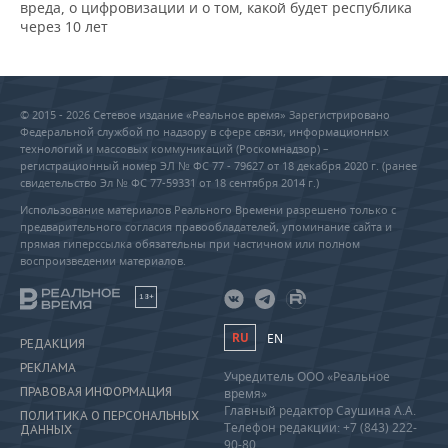
вреда, о цифровизации и о том, какой будет республика
через 10 лет
© 2015 - 2026 Сетевое издание «Реальное время» Зарегистрировано
Федеральной службой по надзору в сфере связи, информационных
технологий и массовых коммуникаций (Роскомнадзор) –
регистрационный номер ЭЛ № ФС 77 - 79627 от 18 декабря 2020 г. (ранее
свидетельство Эл № ФС 77-59331 от 18 сентября 2014 г.)
Использование материалов Реального Времени разрешено только с
предварительного согласия правообладателей, упоминание сайта и
прямая гиперссылка обязательны при частичном или полном
воспроизведении материалов.
18+
RU
EN
РЕДАКЦИЯ
РЕКЛАМА
Учредитель ООО «Реальное
ПРАВОВАЯ ИНФОРМАЦИЯ
время»
Главный редактор Саушина А.А.
ПОЛИТИКА О ПЕРСОНАЛЬНЫХ
Телефон редакции: +7 (843) 222-
ДАННЫХ
90-80