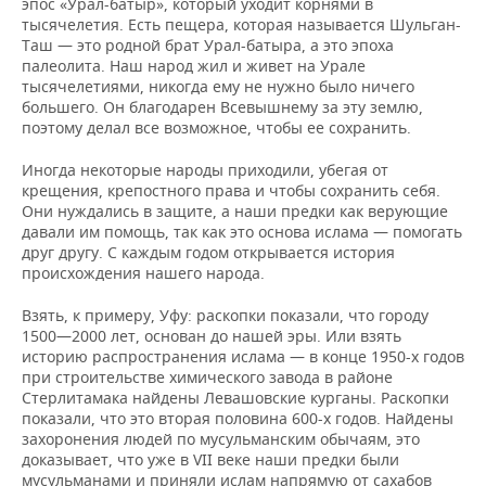
эпос «Урал-батыр», который уходит корнями в
тысячелетия. Есть пещера, которая называется Шульган-
Таш — это родной брат Урал-батыра, а это эпоха
палеолита. Наш народ жил и живет на Урале
тысячелетиями, никогда ему не нужно было ничего
большего. Он благодарен Всевышнему за эту землю,
поэтому делал все возможное, чтобы ее сохранить.
Иногда некоторые народы приходили, убегая от
крещения, крепостного права и чтобы сохранить себя.
Они нуждались в защите, а наши предки как верующие
давали им помощь, так как это основа ислама — помогать
друг другу. С каждым годом открывается история
происхождения нашего народа.
Взять, к примеру, Уфу: раскопки показали, что городу
1500—2000 лет, основан до нашей эры. Или взять
историю распространения ислама — в конце 1950-х годов
при строительстве химического завода в районе
Стерлитамака найдены Левашовские курганы. Раскопки
показали, что это вторая половина 600-х годов. Найдены
захоронения людей по мусульманским обычаям, это
доказывает, что уже в VII веке наши предки были
мусульманами и приняли ислам напрямую от сахабов