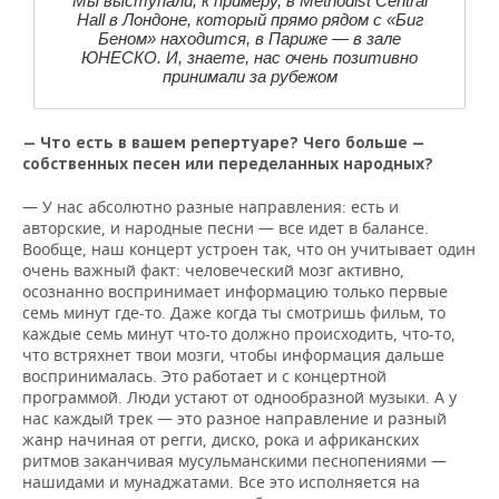
Мы выступали, к примеру, в Methodist Central
Hall в Лондоне, который прямо рядом с «Биг
Беном» находится, в Париже — в зале
ЮНЕСКО. И, знаете, нас очень позитивно
принимали за рубежом
— Что есть в вашем репертуаре? Чего больше —
собственных песен или переделанных народных?
— У нас абсолютно разные направления: есть и
авторские, и народные песни — все идет в балансе.
Вообще, наш концерт устроен так, что он учитывает один
очень важный факт: человеческий мозг активно,
осознанно воспринимает информацию только первые
семь минут где-то. Даже когда ты смотришь фильм, то
каждые семь минут что-то должно происходить, что-то,
что встряхнет твои мозги, чтобы информация дальше
воспринималась. Это работает и с концертной
программой. Люди устают от однообразной музыки. А у
нас каждый трек — это разное направление и разный
жанр начиная от регги, диско, рока и африканских
ритмов заканчивая мусульманскими песнопениями —
нашидами и мунаджатами. Все это исполняется на