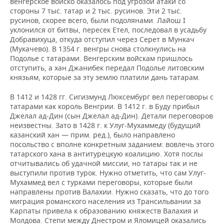
венгерское войско оказалось под угрозой атаки со
стороны 7 тыс. татар и 2 тыс. русинов. Эти 2 тыс.
русинов, скорее всего, были подолянами. Лайош І
уклонился от битвы, пересек Етел, последовал в усадьбу
Добравихуца, откуда отступил через Серет в Мункач
(Мукачево). В 1354 г. венгры снова столкнулись на
Подолье с татарами. Венгерским войскам пришлось
отступить, а хан Джанибек передал Подолье литовским
князьям, которые за эту землю платили дань татарам.
В 1412 и 1428 гг. Сигизмунд Люксембург вел переговоры с
татарами как король Венгрии. В 1412 г. в Буду прибыл
Джелал ад-Дин (сын Джелал ад-Дин). Детали переговоров
неизвестны. Зато в 1428 г. к Улуг-Мухаммеду (будущий
казанский хан — прим. ред.), было направлено
посольство с вполне конкретным заданием: вовлечь этого
татарского хана в антитурецкую коалицию. Хотя послы
отчитывались об удачной миссии, но татары так и не
выступили против турок. Нужно отметить, что сам Улуг-
Мухаммед вел с турками переговоры, которые были
направлены против Валахии. Нужно сказать, что до того
миграция романского населения из Трансильвании за
Карпаты привела к образованию княжеств Валахия и
Молдова. Степи между Днестром и Яломицей оказались