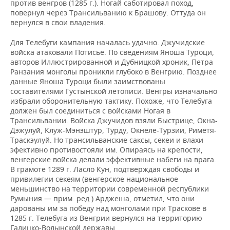
против венгров (1285 г.). Ногай саботировал поход,
повернул через Трансильванию к Брашову. Оттуда он
вернулся в свои владения.
Для Телебуги кампания началась удачно. Джучидские
войска атаковали Потисье. По сведениям Яноша Туроци,
авторов Иллюстрированной и Дубницкой хроник, Петра
Ранзания монголы проникли глубоко в Венгрию. Позднее
данные Яноша Туроци были заимствованы
составителями Густынской летописи. Венгры изначально
избрали оборонительную тактику. Похоже, что Телебуга
должен был соединиться с войсками Ногая в
Трансильвании. Войска Джучидов взяли Быстрице, Окна-
Дэжулуй, Клуж-Мэнэштур, Турду, Окнеле-Турзии, Риметя-
Траскэулуй. Но трансильванские саксы, секеи и влахи
эфективно противостояли им. Опираясь на крепости,
венгерские войска делали эффективные набеги на врага.
В грамоте 1289 г. Ласло Кун, подтверждая свободы и
привилегии секеям (венгерское национальное
меньшинство на территории современной республики
Румыния — прим. ред.) Арджеша, отметил, что они
дарованы им за победу над монголами при Траскове в
1285 г. Телебуга из Венгрии вернулся на территорию
Галицко-Волынской державы.