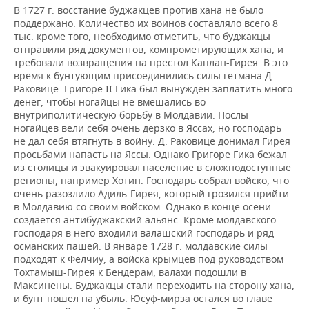
В 1727 г. восстание буджакцев против хана не было
поддержано. Количество их воинов составляло всего 8
тыс. кроме того, необходимо отметить, что буджакцы
отправили ряд документов, компрометирующих хана, и
требовали возвращения на престол Каплан-Гирея. В это
время к бунтующим присоединились силы гетмана Д.
Раковице. Григоре ІІ Гика был вынужден заплатить много
денег, чтобы ногайцы не вмешались во
внутриполитическую борьбу в Молдавии. Послы
ногайцев вели себя очень дерзко в Яссах, но господарь
не дал себя втягнуть в войну. Д. Раковице донимал Гирея
просьбами напасть на Яссы. Однако Григоре Гика бежал
из столицы и эвакуировал население в сложнодоступные
регионы, например Хотин. Господарь собрал войско, что
очень разозлило Адиль-Гирея, который грозился прийти
в Молдавию со своим войском. Однако в конце осени
создается антибуджакский альянс. Кроме молдавского
господаря в него входили валашский господарь и ряд
османских пашей. В январе 1728 г. молдавские силы
подходят к Фелчиу, а войска крымцев под руководством
Тохтамыш-Гирея к Бендерам, валахи подошли в
Максинены. Буджакцы стали переходить на сторону хана,
и бунт пошел на убыль. Юсуф-мирза остался во главе