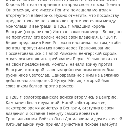
ВОДНЫЕ ВИДЫ СПОРТА
ОБРАЗОВАНИЕ
Король Иштван отправил к татарам своего посла Понита.
Он отмечал, что миссия Понита помешала монголам
ХОККЕЙ С МЯЧОМ
ПРОИСШЕСТВИЯ
вторгнуться в Венгрию. Нужно отметить, что посольству
предшествовали несколько лет противостояния между
монголами и венграми. В 1262 г. младший король
Венгрии (соправитель) Иштван заключил мир с Берке, но
не пропустил его войска через свои владения. В 1264 г.
Берке предложил Беле IV союз и настаивал на том, чтобы
венгры пропустили монголов через Трансильванию.
Посоветовавшись с Папой Римским, венгерский король
отказался исполнять требования Берке. Услышав отказ
на свои предложения, монголы начали войну против
Венгрии, в которой главным действующим лицом был
русин Яков Светослав. Одновременно с ним на Балканах
действовал загадочный Кутлуг-Мелик, который был
союзником болгар против ромеев.
В 1285 г. золотоордынские войска вторглись в Венгрию.
Кампания была неудачной. Ногай саботировал ее,
некоторое время действуя в Венгрии, отступив в свои
владения и оставив Телебугу самого воевать в
Трансильвании. Войска Льва Даниловича и других князей
Юго-Западной Руси приняли участие в походе Телебуги