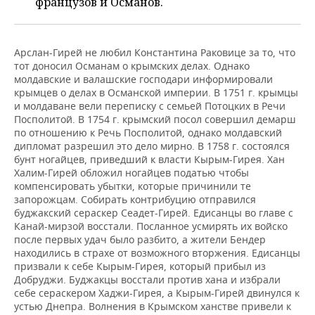
французов и Османов.
Арслан-Гирей не любил Константина Раковице за то, что
тот доносил Османам о крымских делах. Однако
молдавские и валашские господари информировали
крымцев о делах в Османской империи. В 1751 г. крымцы
и молдаване вели переписку с семьей Потоцких в Речи
Посполитой. В 1754 г. крымский посол совершил демарш
по отношению к Речь Посполитой, однако молдавский
дипломат разрешил это дело мирно. В 1758 г. состоялся
бунт ногайцев, приведший к власти Кырым-Гирея. Хан
Халим-Гирей обложил ногайцев податью чтобы
компенсировать убытки, которые причинили те
запорожцам. Собирать контрибуцию отправился
буджакский сераскер Сеадет-Гирей. Едисанцы во главе с
Канай-мирзой восстали. Посланное усмирять их войско
после первых удач было разбито, а жители Бендер
находились в страхе от возможного вторжения. Едисанцы
призвали к себе Кырым-Гирея, который прибыл из
Добруджи. Буджакцы восстали против хана и избрали
себе сераскером Хаджи-Гирея, а Кырым-Гирей двинулся к
устью Днепра. Волнения в Крымском ханстве привели к