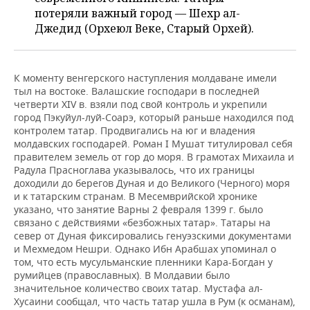
потеряли важный город — Шехр ал-
Джедид (Орхеюл Веке, Старый Орхей).
К моменту венгерского наступления молдаване имели
тыл на востоке. Валашские господари в последней
четверти XIV в. взяли под свой контроль и укрепили
город Пэкуйул-луй-Соарэ, который раньше находился под
контролем татар. Продвигались на юг и владения
молдавских господарей. Роман I Мушат титулировал себя
правителем земель от гор до моря. В грамотах Михаила и
Радула Прасноглава указывалось, что их границы
доходили до берегов Дуная и до Великого (Черного) моря
и к татарским странам. В Месемврийской хронике
указано, что занятие Варны 2 февраля 1399 г. было
связано с действиями «безбожных татар». Татары на
север от Дуная фиксировались генуэзскими документами
и Мехмедом Нешри. Однако Ибн Арабшах упоминал о
том, что есть мусульманские пленники Кара-Богдан у
румийцев (православных). В Молдавии было
значительное количество своих татар. Мустафа ал-
Хусаини сообщал, что часть татар ушла в Рум (к османам),