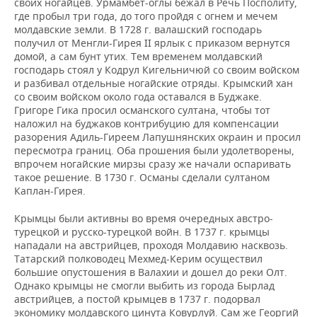
своих ногайцев. Урмамбет-оглы бежал в Речь Посполиту,
где пробыл три года, до того пройдя с огнем и мечем
молдавские земли. В 1728 г. валашский господарь
получил от Менгли-Гирея ІІ ярлык с приказом вернутся
домой, а сам бунт утих. Тем временем молдавский
господарь стоял у Кодрул Кигельничюй со своим войском
и разбивал отдельные ногайские отряды. Крымский хан
со своим войском около года оставался в Буджаке.
Григоре Гика просил османского султана, чтобы тот
наложил на буджаков контрибуцию для компенсации
разорения Адиль-Гиреем Лапушнянских окраин и просил
пересмотра границ. Оба прошения были удолетворены,
впрочем ногайские мирзы сразу же начали оспаривать
такое решение. В 1730 г. Османы сделали султаном
Каплан-Гирея.
Крымцы были активны во время очередных австро-
турецкой и русско-турецкой войн. В 1737 г. крымцы
нападали на австрийцев, проходя Молдавию насквозь.
Татарский полководец Мехмед-Керим осуществил
большие опустошения в Валахии и дошел до реки Олт.
Однако крымцы не смогли выбить из города Бырлад
австрийцев, а постой крымцев в 1737 г. подорвал
экономику молдавского цинута Ковурлуй. Сам же Георгий