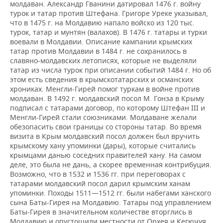
молдаван. Александр Гванини датировал 1476 г. войну
турок и татар против Штефана. Григоре Уреке указывал,
что в 1475 г. на Молдавию напало войско из 120 тыс.
турок, татар и мунтян (валахов). В 1476 г. татары и турки
воевали в Молдавии. Описание кампании крымских
татар против Молдавии в 1484 г. не сохранилось в
славяно-молдавских летописях, которые не выделяли
татар из числа турок при описании событий 1484 г. Но об
этом есть сведения в крымскотатарских и османских
хрониках. Менгли-Гирей помог туркам в войне против
молдаван. В 1492 г. молдавский посол М. Гонза в Крыму
подписал с татарами договор, по которому Штефан III и
Менгли-Гирей стали союзниками. Молдаване желали
обезопасить свои границы со стороны татар. Во время
визита в Крым молдавский посол должен был вручить
крымскому хану упоминки (дары), которые считались
крымцами данью соседних правителей хану. На самом
деле, это была не дань, а скорее временная контрибуция.
Возможно, что в 1532 и 1536 гг. при переговорах с
татарами молдавский посол дарил крымским ханам
упоминки. Походы 1511—1512 гг. были набегами ханского
сына Баты-Гирея на Молдавию. Татары под управлением
Баты-Гирея в значительном количестве вторглись в
Молдавию и опустошили местности от Орхея и Кегючуя