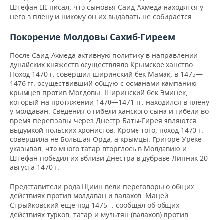
Штефан ІІІ писал, что сыновья Саид-Ахмеда находят
ся у
него в плену и никому он их выдавать не собирает
ся.
Покорение Молдовы Сахиб-Гиреем
После Саид-Ахмеда активную политику в направлении
дунайских княжеств осуществляло Крымское ханство.
Поход 1470 г. совершил ширинский бек Мамак, в 1475—
1476 гг. осуществивший общую с османами кампанию
крымцев против Молдовы. Ширинский бек Эминек,
который на протяжении 1470—1471 гг. находился в плену
у молдаван. Сведения о гибели ханского сына и гибели во
время переправы через Днестр Баты-Гирея являются
выдумкой польских хронистов. Кроме того, поход 1470 г.
совершила не Большая Орда, а крымцы. Григоре Уреке
указывал, что много татар вторглось в Молдавию и
Штефан победил их вблизи Днестра в дубраве Липник 20
августа 1470 г.
Представители рода Щиин вели переговоры о общих
действиях против молдаван и валахов. Мацей
Стрыйковский еще под 1475 г. сообщал об общих
действиях турков, татар и мультян (валахов) против