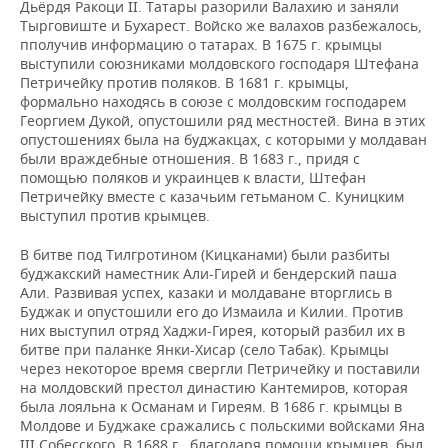
Дьёрдя Ракоци II. Татары разорили Валахию и заняли
Тырговиште и Бухарест. Войско же валахов разбежалось,
пполучив информацию о татарах. В 1675 г. крымцы
выступили союзниками молдовского господаря Штефана
Петричейку против поляков. В 1681 г. крымцы,
формально находясь в союзе с молдовским господарем
Георгием Дукой, опустошили ряд местностей. Вина в этих
опустошениях была на буджакцах, с которыми у молдаван
были враждебные отношения. В 1683 г., придя с
помощью поляков и украинцев к власти, Штефан
Петричейку вместе с казачьим гетьманом С. Куницким
выступил против крымцев.
В битве под Тилгротином (Кицканами) были разбиты
буджакский наместник Али-Гирей и бендерский паша
Али. Развивая успех, казаки и молдаване вторглись в
Буджак и опустошили его до Измаила и Килии. Против
них выступил отряд Хаджи-Гирея, который разбил их в
битве при паланке Янки-Хисар (село Табак). Крымцы
через некоторое время свергли Петричейку и поставили
на молдовский престол династию Кантемиров, которая
была лояльна к Османам и Гиреям. В 1686 г. крымцы в
Молдове и Буджаке сражались с польскими войсками Яна
ІІІ Собесского. В 1688 г., благодаря помощи крымцев, был