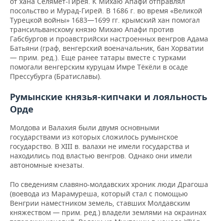
от хана Селямет-Гирея. К Михаю Апафи отправлял
посольство и Мурад-Гирей. В 1686 г. во время «Великой
Турецкой войны» 1683—1699 гг. крымский хан помогал
трансильванскому князю Михаю Апафи против
Габсбургов и проавстрийски настроенных венгров Адама
Батьяни (граф, венгерский военачальник, бан Хорватии
— прим. ред.). Еще ранее татары вместе с турками
помогали венгерским куруцам Имре Тёкёли в осаде
Прессубурга (Братиславы).
Румынские князья-кипчаки и лояльность
Орде
Молдова и Валахия были двумя основными
государствами из которых сложилось румынское
государство. В ХІІІ в. валахи не имели государства и
находились под властью венгров. Однако они имели
автономные кнезаты.
По сведениям славяно-молдавских хроник люди Драгоша
(воевода из Марамуреша, который стал с помощью
Венгрии наместником земель, ставших Молдавским
княжеством — прим. ред.) владели землями на окраинах