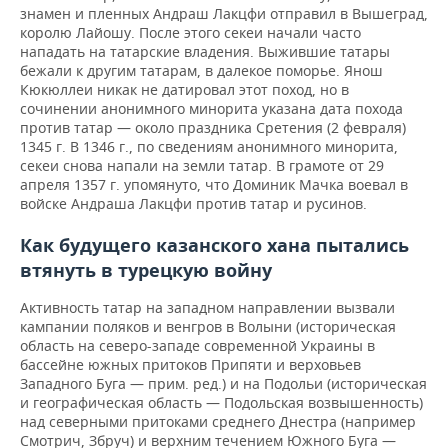
знамен и пленных Андраш Лакцфи отправил в Вышеград,
королю Лайошу. После этого секеи начали часто
нападать на татарские владения. Выжившие татары
бежали к другим татарам, в далекое поморье. Янош
Кюкюллеи никак не датировал этот поход, но в
сочинении анонимного минорита указана дата похода
против татар — около праздника Сретения (2 февраля)
1345 г. В 1346 г., по сведениям анонимного минорита,
секеи снова напали на земли татар. В грамоте от 29
апреля 1357 г. упомянуто, что Доминик Мачка воевал в
войске Андраша Лакцфи против татар и русинов.
Как будущего казанского хана пытались
втянуть в турецкую войну
Активность татар на западном направлении вызвали
кампании поляков и венгров в Волыни (историческая
область на северо-западе современной Украины в
бассейне южных притоков Припяти и верховьев
Западного Буга — прим. ред.) и на Подольи (историческая
и географическая область — Подольская возвышенность)
над северными притоками среднего Днестра (например
Смотрич, Збруч) и верхним течением Южного Буга —