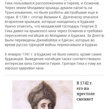
Гика пользовался расположением и Гиреев, и Османов.
Через земли Молдавии крымцы думали напасть на
Трансильванию, но были разбиты австрийцами еще в
горах. В 1738 г. спэтар Валахии К. Дрэгенеску опасался
вторжения крымцев, которые находились в Буджаке.
Нужно отметить, что молдавский господарь Георгие II
Гика давил на крымского хана через Османов и требовал
переселения ногайцев из Молдавии и Буджака. За Днестр
были переведены Джембойлук и Едисан, которые во
время русско-турецкой войны перекочевали в Буджак.
К январю 1741 г. в Буджаке не было никого, кроме самих
буджакцев. Выведение ногайцев также соответствовало
интересам хана Селямета-Гирея. Григоре Гика к тому же
хорошо одаривал хана.
В 1742 г.
его на
престоле
сменяет