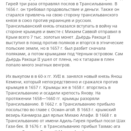
Гирей три раза отправлял послов в Трансильванию. В
1656 г. он требовал продовольствие и деньги. Также он
старался привлечь на свою сторону трансильванского
князя в союз против украинцев и русских.
Трансильванский князь отказался вступать в войну на
стороне крымцев и вместе с Михаем Саввой отправил в
Крым всего 7 тыс. золотых монет. Дьёрдь Ракоци ІІ
выступил в поход против поляков и вторгся в этнические
польские земли, но в 1657 г. был разбит сначала
поляками, а потом крымцами под Черным островом. Сам
Дьёрдь Ракоци ІІ ушел от плена, но к татарам в плен
попало много знатных венгров.
Их выкупом в в 60-х гг. XVII в. занялся новый князь Янош
Кемени, который непосредственно и сражался против
крымцев в 1657 г. Крымцы же в 1658 г. вторглись в
Трансильванию и осадили крепость Янову. На
протяжении 1658—1660 гг. крымцы разоряли
Трансильванию. В 1662 г. в Трансильванию прибыло
посольство во главе с Осман-агой. В 1663 г. крымский
везирь Канмирза дал ярлык Михаю Апафи. В 1668 г. в
Трансильванию от имени Адиль-Гирея прибыл посол Шах
Гази-бек. В 1676 г. в Трансильванию прибыл Тахмас-ага