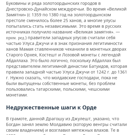
Буковины и ряда золотоордынских городов в
Днестровско-Дунайском междуречьи. Во время «Великой
Замятни» (с 1359 по 1380 год на золотоордынском
престоле сменилось более 25 ханов, а многие улусы
попытались стать независимыми. Это время в русских
источниках получило название «Великая замятня». —
.) правители западных улусов считали себя
прим. ред
частью Улуса Джучи и в знак признания легитимности
ханов Мамая ставленников чеканили в монетных дворах
Старого Орхея, Костешт и Лозовой монеты с легендой
Абдаллаха. Это было логично, поскольку Абдаллах был
представителем легитимной династии Батуидов, которая
правила западной частью Улуса Джучи от 1242 г. до 1361
г. Нужно сказать, что молдавские господари, пока не
были выпущены собственные монеты, без проблем
пользовались татарскими, польскими, чешскими
монетами.
Недружественные шаги к Орде
В грамоте, данной Драгошу из Джулешт, указано, что
Богдан занял землю Молдавию (которую венгры считали
своим владением) и возглавил мятежных влахов. Те в