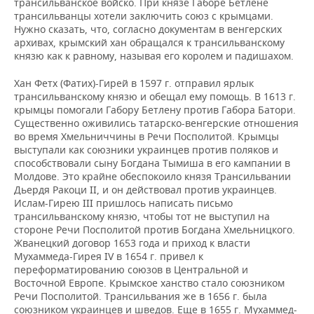
трансильванское войско. При князе Габоре Бетлене
трансильванцы хотели заключить союз с крымцами.
Нужно сказать, что, согласно документам в венгерских
архивах, крымский хан обращался к трансильванскому
князю как к равному, называя его королем и падишахом.
Хан Фетх (Фатих)-Гирей в 1597 г. отправил ярлык
трансильванскому князю и обещал ему помощь. В 1613 г.
крымцы помогали Габору Бетлену против Габора Батори.
Существенно оживились татарско-венгерские отношения
во время Хмельниччины в Речи Посполитой. Крымцы
выступали как союзники украинцев против поляков и
способствовали сыну Богдана Тымиша в его кампании в
Молдове. Это крайне обеспокоило князя Трансильвании
Дьердя Ракоци ІІ, и он действовал против украинцев.
Ислам-Гирею ІІІ пришлось написать письмо
трансильванскому князю, чтобы тот не выступил на
стороне Речи Посполитой против Богдана Хмельницкого.
Жванецкий договор 1653 года и приход к власти
Мухаммеда-Гирея IV в 1654 г. привел к
переформатированию союзов в Центральной и
Восточной Европе. Крымское ханство стало союзником
Речи Посполитой. Трансильвания же в 1656 г. была
союзником украинцев и шведов. Еще в 1655 г. Мухаммед-