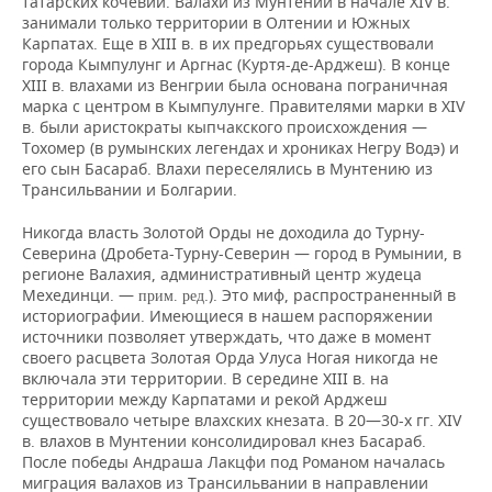
татарских кочевий. Валахи из Мунтении в начале XIV в.
занимали только территории в Олтении и Южных
Карпатах. Еще в XIII в. в их предгорьях существовали
города Кымпулунг и Аргнас (Куртя-де-Арджеш). В конце
XIII в. влахами из Венгрии была основана пограничная
марка с центром в Кымпулунге. Правителями марки в XIV
в. были аристократы кыпчакского происхождения —
Тохомер (в румынских легендах и хрониках Негру Водэ) и
его сын Басараб. Влахи переселялись в Мунтению из
Трансильвании и Болгарии.
Никогда власть Золотой Орды не доходила до Турну-
Северина (Дробета-Турну-Северин — город в Румынии, в
регионе Валахия, административный центр жудеца
Мехединци. —
.). Это миф, распространенный в
прим. ред
историографии. Имеющиеся в нашем распоряжении
источники позволяет утверждать, что даже в момент
своего расцвета Золотая Орда Улуса Ногая никогда не
включала эти территории. В середине ХІІІ в. на
территории между Карпатами и рекой Арджеш
существовало четыре влахских кнезата. В 20—30-х гг. XIV
в. влахов в Мунтении консолидировал кнез Басараб.
После победы Андраша Лакцфи под Романом началась
миграция валахов из Трансильвании в направлении