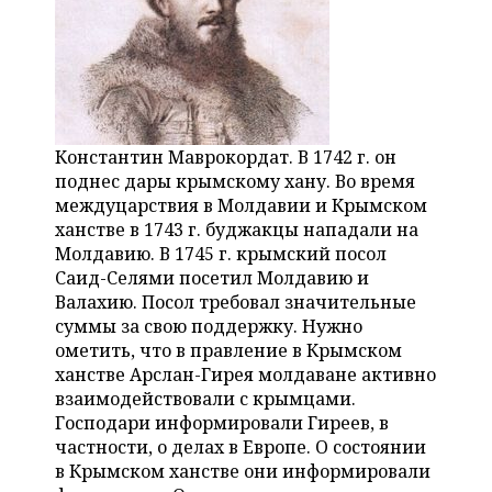
Константин Маврокордат. В 1742 г. он
поднес дары крымскому хану. Во время
междуцарствия в Молдавии и Крымском
ханстве в 1743 г. буджакцы нападали на
Молдавию. В 1745 г. крымский посол
Саид-Селями посетил Молдавию и
Валахию. Посол требовал значительные
суммы за свою поддержку. Нужно
ометить, что в правление в Крымском
ханстве Арслан-Гирея молдаване активно
взаимодействовали с крымцами.
Господари информировали Гиреев, в
частности, о делах в Европе. О состоянии
в Крымском ханстве они информировали