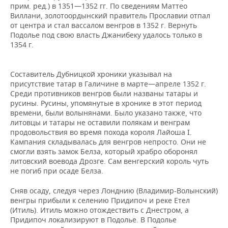
прим. ред.) в 1351—1352 гг. По сведениям Маттео
Виллани, золотоордынский правитель Прославии отпал
от центра и стал вассалом венгров в 1352 г. Вернуть
Подолье под свою власть Джанибеку удалось только в
1354 г.
Составитель Дубницкой хроники указывал на
присутствие татар в Галичине в марте—апреле 1352 г.
Среди противников венгров были названы татары и
русины. Русины, упомянутые в хронике в этот период
времени, были волынянами. Было указано также, что
литовцы и татары не оставили полякам и венграм
продовольствия во время похода короля Лайоша І.
Кампания складывалась для венгров непросто. Они не
смогли взять замок Белза, который храбро оборонял
литовский воевода Дрозге. Сам венгерский король чуть
не погиб при осаде Белза.
Сняв осаду, следуя через Лонднию (Владимир-Волынский)
венгры прибыли к селению Придипоч и реке Етел
(Итиль). Итиль можно отождествить с Днестром, а
Придипоч локализируют в Подолье. В Подолье