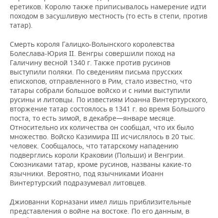
еретиков. Королю также приписывалось намерение идти
походом в засушливую местность (то есть в степи, против
татар).
Смерть короля Галицко-Волынского королевства
Болеслава-Юрия ІІ. Венгры совершили поход на
Галичину весной 1340 г. Также против русинов
выступили поляки. По сведениям письма прусских
епископов, отправленного в Рим, стало известно, что
татары собрали большое войско и с ними выступили
русины и литовцы. По известиям Иоанна Винтертурского,
вторжение татар состоялось в 1341 г. во время Большого
поста, то есть зимой, в декабре—январе месяце.
Относительно их количества он сообщал, что их было
множество. Войско Казимира ІІІ исчислялось в 20 тыс.
человек. Сообщалось, что татарскому нападению
подверглись короли Краковии (Польши) и Венгрии.
Союзниками татар, кроме русинов, названы какие-то
язычники. Вероятно, под язычниками Иоанн
Винтертурский подразумевал литовцев.
Джиованни Корназани имел лишь приблизительные
представления о войне на востоке. По его данным, в