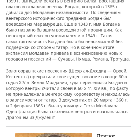
1359 г. вынудили бежать в Венгрию Балка. Восставших
влахов возглавлял воевода Богдан, который в 1365 г.
добился для Молдавии независимости. По сведениям
венгерского исторического предания Богдан был
воеводой из Марамуреша. Еще в 1343 г. имя Богдана
было названо бывшим воеводой этой провинции. Как
непокорный влах он упоминался и в 1349 г. Такая
самостоятельность Богдана было бы невозможной без
поддержки со стороны татар. Но в конечном итоге
экспансия молдаван привела к возникновению новых
городов и поселений — Сучавы, Нямца, Романа, Тротуша.
Золотоордынские поселения (Шехр ал-Джедид — Орхей,
Костешты) прекратили свое существование в конце 60-х
годов XIV в. Земля Молдавия, куда переселился Богдан и
которую венгры считали своей в 60-х гг. XIV вв., по факту
не принадлежала Венгерскому Королевству и находилась
в зависимости от татар. В документах от 20 марта 1360 г.
и 2 февраля 1365 г. была упомянута Terra Moldavana.
Одна фракция была союзником венгров и возглавлялась
Драгошем из Джулешт.
Другую