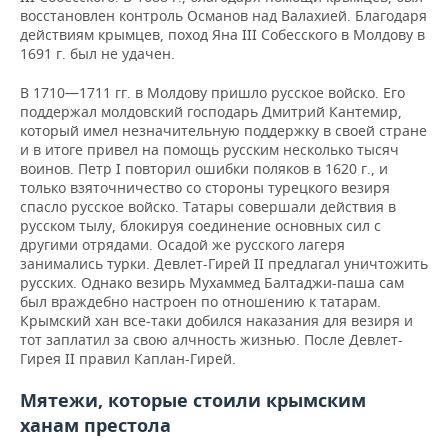
восстановлен контроль Османов над Валахией. Благодаря
действиям крымцев, поход Яна ІІІ Cобесского в Молдову в
1691 г. был не удачен.
В 1710—1711 гг. в Молдову пришло русское войско. Его
поддержал молдовский господарь Дмитрий Кантемир,
который имел незначительную поддержку в своей стране
и в итоге привел на помощь русским несколько тысяч
воинов. Петр І повторил ошибки поляков в 1620 г., и
только взяточничество со стороны турецкого везиря
спасло русское войско. Татары совершали действия в
русском тылу, блокируя соединение основных сил с
другими отрядами. Осадой же русского лагеря
занимались турки. Девлет-Гирей ІІ предлагал уничтожить
русских. Однако везирь Мухаммед Балтаджи-паша сам
был враждебно настроен по отношению к татарам.
Крымский хан все-таки добился наказания для везиря и
тот заплатил за свою алчность жизнью. После Девлет-
Гирея ІІ правил Каплан-Гирей.
Мятежи, которые стоили крымским
ханам престола