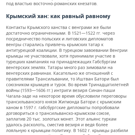
под властью восточно-романских кнезатов.
Крымский хан: как равный равному
Контакты Крымского ханства с венграми же были
достаточно ограниченными. В 1521—1522 гг. через
посредничество польских и литовских дипломатов
венгры старались привлечь крымских татар к
антитурецкой коалиции. В турецком завоевании Венгрии
крымцы не участвовали, хотя принимали участие в
турецких кампаниях на принадлежащих Габсбургам
венгерских землях. Татары много раз зимовали на
венгерских равнинах. Касательно же отношений с
правителями Трансильвании, то Иштван Батори был
союзником крымцев и турок. Во время Тринадцатилетней
войны (1593—1606 гг.) интриги везиря Синан-паши
Чагала-заде на некоторое время обусловили переговоры
трансильванского князя Жигмонда Батори с крымским
ханом в 1597 г. габсбургские дипломаты попробовали
договориться о трансильванско-крымском союзе,
заплатив 20 тыс. золотых монет. Этот альянс туркам
удалось расколоть, сместив везиря и ведя более
лояльную к крымцам политику. В 1602 г. крымцы разбили