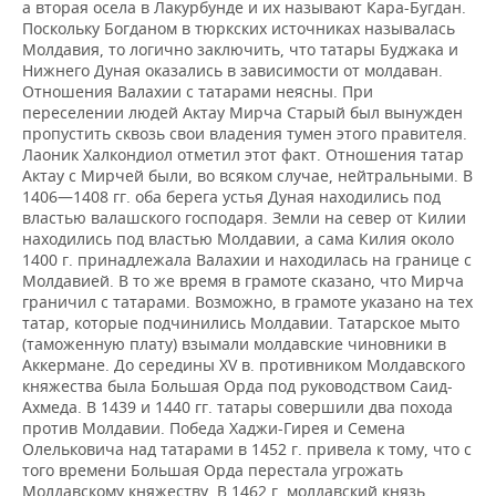
а вторая осела в Лакурбунде и их называют Кара-Бугдан.
Поскольку Богданом в тюркских источниках называлась
Молдавия, то логично заключить, что татары Буджака и
Нижнего Дуная оказались в зависимости от молдаван.
Отношения Валахии с татарами неясны. При
переселении людей Актау Мирча Старый был вынужден
пропустить сквозь свои владения тумен этого правителя.
Лаоник Халкондиол отметил этот факт. Отношения татар
Актау с Мирчей были, во всяком случае, нейтральными. В
1406—1408 гг. оба берега устья Дуная находились под
властью валашского господаря. Земли на север от Килии
находились под властью Молдавии, а сама Килия около
1400 г. принадлежала Валахии и находилась на границе с
Молдавией. В то же время в грамоте сказано, что Мирча
граничил с татарами. Возможно, в грамоте указано на тех
татар, которые подчинились Молдавии. Татарское мыто
(таможенную плату) взымали молдавские чиновники в
Аккермане. До середины XV в. противником Молдавского
княжества была Большая Орда под руководством Са
ид-
Ахмеда. В 1439 и 1440 гг. татары совершили два похода
против Молдавии. Победа Хаджи-Гирея и Семена
Олельковича над татарами в 1452 г. привела к тому, что с
того времени Большая Орда перестала угрожать
Молдавскому княжеству. В 1462 г. молдавский князь