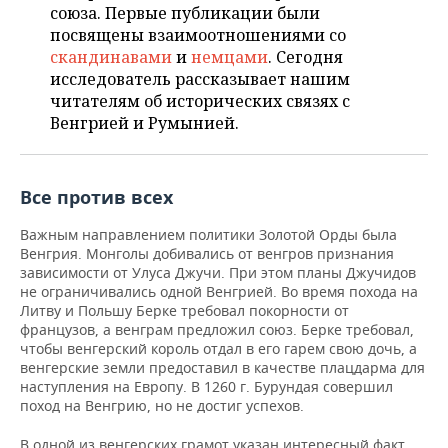
НЕФТЕХИМИЯ
союза. Первые публикации были
посвящены взаимоотношениями со
РОЗНИЧНАЯ ТОРГОВЛЯ
НОВОСТИ ТЕХНОЛОГИЙ
МЕРОПРИЯТИЯ
НЕФТЬ
скандинавами
и
не
мцами
. Сегодня
исследователь рассказывает нашим
ТРАНСПОРТ
IT
НОВОСТИ МЕРОПРИЯТИЙ
СПОРТ
ОПК
читателям об исторических связях с
Венгрией и Румынией.
УСЛУГИ
МЕДИА
ВЫЕЗДНАЯ РЕДАКЦИЯ
НОВОСТИ СПОРТА
ОБЩЕСТВО
ЭНЕРГЕТИКА
ТЕЛЕКОММУНИКАЦИИ
БИЗНЕС-БРАНЧИ
ФУТБОЛ
НОВОСТИ ОБЩЕСТВА
ФОТОГАЛЕРЕЯ
Все против всех
ONLINE-КОНФЕРЕНЦИИ
ХОККЕЙ
ВЛАСТЬ
СЮЖЕТЫ
Важным направлением политики Золотой Орды была
Венгрия. Монголы добивались от венгров признания
ОТКРЫТАЯ ЛЕКЦИЯ
БАСКЕТБОЛ
ИНФРАСТРУКТУРА
СПРАВОЧНИК
зависимости от Улуса Джучи. При этом планы Джучидов
не ограничивались одной Венгрией. Во время похода на
Литву и Польшу Берке требовал покорности от
ВОЛЕЙБОЛ
ИСТОРИЯ
СПИСОК ПЕРСОН
ПОЛНАЯ ВЕРСИЯ
французов, а венграм предложил союз. Берке требовал,
чтобы венгерский король отдал в его гарем свою дочь, а
КИБЕРСПОРТ
КУЛЬТУРА
СПИСОК КОМПАНИЙ
венгерские земли предоставил в качестве плацдарма для
наступления на Европу. В 1260 г. Бурундая совершил
ФИГУРНОЕ КАТАНИЕ
МЕДИЦИНА
поход на Венгрию, но не достиг успехов.
В одной из венгерских грамот указан интересный факт.