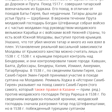
до Дорохоя и Прута. Поход 1517 г. совершил татарский
военачальник из Буджака. Его поход, в отличии от
походов Баты-Гирея, был неудачным. Татары дошли до
устья Прута — Щербанки. В верхнем течении Прута
молдавский господарь Богдан Штефанице собрал войско
и с частью молдаван под руководством молдавского
вельможи Карабца и с войсками всей Нижней страны, то
есть всей Южной Молдовы, выступил против крымцев.
Указано, что тот убил многих татар и много из них взял в
плен. Установление реальной вассальной зависимости
Молдовы от Крымского ханства можно считать лишь от
1538 г. С 1538 г. к крымцам перешел контроль над
Бендерами, и они контролировали такие города: Кавшан,
Балта, Дубоссары, Бендеры, Килия, Измаил, Аккерман,
Татарбунары. В 1538 г., по сведениям Халим-Гирея, сын
Сахиб-Гирея Эмин-Гирей принимал участие в походе
султана на Молдавию. Реммаль Ходжа в «Истории Сахиб-
Гирея» указывает на поход самого Сахиб-Гирея (того
самого, который
также правил в Казани
— прим. ред.)
против молдавского господаря Петру Рареша в 1538 г. По
сведениям молдавско-польской хроники, молдавский
господарь сначала разгромил татар под Штефанештами,
но в 1538 г. побежденный турецким султаном