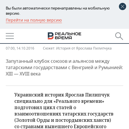
Вы были автоматически перенаправлены на мобильную
версию.
Перейти на полную версию
РЕГИОНЫ
Татары на родине Дракулы и
БАШКОРТОСТАН
НОВОСТИ
мадьяров
ТАТАРСТАН
АНАЛИТИКА
07:00, 14.10.2016
Сюжет:
История от Ярослава Пилипчука
УДМУРТИЯ
НОВОСТИ АНАЛИТИКИ
ЭКОНОМИКА
Запутанный клубок союзов и альянсов между
татарскими государствами с Венгрией и Румынией:
XIII — XVIII века
ДЕКЛАРАЦИИ О ДОХОДАХ
НОВОСТИ ЭКОНОМИКИ
ПРОМЫШЛЕННОСТЬ
КОРОЛИ ГОСЗАКАЗА ПФО
ФИНАНСЫ
НОВОСТИ
НЕДВИЖИМОСТЬ
ПРОМЫШЛЕННОСТИ
Украинский историк Ярослав Пилипчук
ВУЗЫ ТАТАРСТАНА
БАНКИ
НОВОСТИ НЕДВИЖИМОСТИ
АВТО
специально для «Реального времени»
АГРОПРОМ
подготовил цикл статей о
КОМУ ПРИНАДЛЕЖАТ
БЮДЖЕТ
НОВОСТИ АВТО
БИЗНЕС
взаимоотношениях татарских государств
ТОРГОВЫЕ ЦЕНТРЫ
МАШИНОСТРОЕНИЕ
(Золотой Орды и постордынских ханств)
ТАТАРСТАНА
со странами нынешнего Европейского
ИНВЕСТИЦИИ
НОВОСТИ БИЗНЕСА
ТЕХНОЛОГИИ