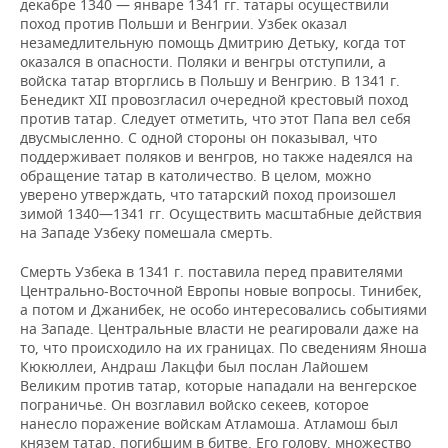
декабре 1340 — январе 1341 гг. татары осуществили
поход против Польши и Венгрии. Узбек оказал
незамедлительную помощь Дмитрию Детьку, когда тот
оказался в опасности. Поляки и венгры отступили, а
войска татар вторглись в Польшу и Венгрию. В 1341 г.
Бенедикт XII провозгласил очередной крестовый поход
против татар. Следует отметить, что этот Папа вел себя
двусмысленно. С одной стороны он показывал, что
поддерживает поляков и венгров, но также надеялся на
обращение татар в католичество. В целом, можно
уверено утверждать, что татарский поход произошел
зимой 1340—1341 гг. Осуществить масштабные действия
на Западе Узбеку помешала смерть.
Смерть Узбека в 1341 г. поставила перед правителями
Центрально-Восточной Европы новые вопросы. Тинибек,
а потом и Джанибек, не особо интересовались событиями
на Западе. Центральные власти не реагировали даже на
то, что происходило на их границах. По сведениям Яноша
Кюкюллеи, Андраш Лакцфи был послан Лайошем
Великим против татар, которые нападали на венгерское
пограничье. Он возглавил войско секеев, которое
нанесло поражение войскам Атламоша. Атламош был
князем татар, погибшим в битве. Его голову, множество