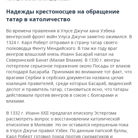
Надежды крестоносцев на обращение
татар в католичество
Во времена правления в Улусе Джучи хана Узбека
венгерский фронт войн Улуса Джучи заметно оживился. В
1324 г. Карл Роберт отправил в страну татар своего
полководца Финту Мендийского. В том же году враг
венгров влашский князь Иоанн Басараб напал на
Северинский Банат (Малая Влахия). В 1330 г. венгры
потерпели серьезное поражение около Посады от влахов
господаря Басараба. Принимая во внимание тот факт, что
врагами Сербии в сербских документах названа целая
коалиция правителей, среди которых Басараб, видинский
деспот и правитель татар, становиться ясно, что татары
действовали против венгров в союзе с болгарами и
влахами.
В 1332 г. Иоанн XXII предлагал епископу Эстергома
рассмотреть вопрос о восстановлении католической
епископии в Милкове. Но он оставался нерешеным пока
в Улусе Джучи правил Узбек. По данным папской буллы,
Карл Роберт готовил поход против схизматиков и