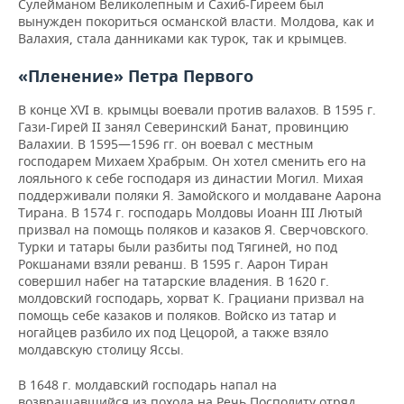
Сулейманом Великолепным и Сахиб-Гиреем был
вынужден покориться османской власти. Молдова, как и
Валахия, стала данниками как турок, так и крымцев.
«Пленение» Петра Первого
В конце XVI в. крымцы воевали против валахов. В 1595 г.
Гази-Гирей ІІ занял Северинский Банат, провинцию
Валахии. В 1595—1596 гг. он воевал с местным
господарем Михаем Храбрым. Он хотел сменить его на
лояльного к себе господаря из династии Могил. Михая
поддерживали поляки Я. Замойского и молдаване Аарона
Тирана. В 1574 г. господарь Молдовы Иоанн ІІІ Лютый
призвал на помощь поляков и казаков Я. Сверчовского.
Турки и татары были разбиты под Тягиней, но под
Рокшанами взяли реванш. В 1595 г. Аарон Тиран
совершил набег на татарские владения. В 1620 г.
молдовский господарь, хорват К. Грациани призвал на
помощь себе казаков и поляков. Войско из татар и
ногайцев разбило их под Цецорой, а также взяло
молдавскую столицу Яссы.
В 1648 г. молдавский господарь напал на
возвращавшийся из похода на Речь Посполиту отряд