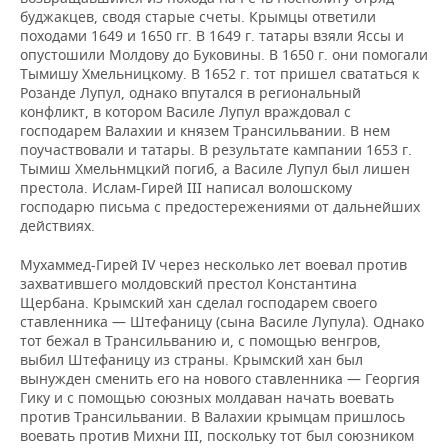
буджакцев, сводя старые счеты. Крымцы ответили
походами 1649 и 1650 гг. В 1649 г. татары взяли Яссы и
опустошили Молдову до Буковины. В 1650 г. они помогали
Тымишу Хмельницкому. В 1652 г. тот пришел свататься к
Розанде Лупул, однако впутался в региональный
конфликт, в котором Василе Лупул враждовал с
господарем Валахии и князем Трансильвании. В нем
поучаствовали и татары. В результате кампании 1653 г.
Тымиш Хмельнмцкий погиб, а Василе Лупул был лишен
престола. Ислам-Гирей ІІІ написал волошскому
господарю письма с предостережениями от дальнейших
действиях.
Мухаммед-Гирей IV через несколько лет воевал против
захватившего молдовский престол Константина
Щербана. Крымский хан сделал господарем своего
ставленника — Штефаницу (сына Василе Лупула). Однако
тот бежал в Трансильванию и, с помощью венгров,
выбил Штефаницу из страны. Крымский хан был
вынужден сменить его на нового ставленника — Георгия
Гику и с помощью союзных молдаван начать воевать
против Трансильвании. В Валахии крымцам пришлось
воевать против Михни IІІ, поскольку тот был союзником