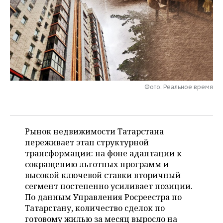
НЕФТЕХИМИЯ
РОЗНИЧНАЯ ТОРГОВЛЯ
НОВОСТИ ТЕХНОЛОГИЙ
МЕРОПРИЯТИЯ
НЕФТЬ
ТРАНСПОРТ
IT
НОВОСТИ МЕРОПРИЯТИЙ
СПОРТ
ОПК
УСЛУГИ
МЕДИА
ВЫЕЗДНАЯ РЕДАКЦИЯ
НОВОСТИ СПОРТА
ОБЩЕСТВО
ЭНЕРГЕТИКА
ТЕЛЕКОММУНИКАЦИИ
БИЗНЕС-БРАНЧИ
ФУТБОЛ
НОВОСТИ ОБЩЕСТВА
ФОТОГАЛЕРЕЯ
Фото: Реальное время
ONLINE-КОНФЕРЕНЦИИ
ХОККЕЙ
ВЛАСТЬ
СЮЖЕТЫ
Рынок недвижимости Татарстана
ОТКРЫТАЯ ЛЕКЦИЯ
БАСКЕТБОЛ
ИНФРАСТРУКТУРА
СПРАВОЧНИК
переживает этап структурной
трансформации: на фоне адаптации к
ВОЛЕЙБОЛ
ИСТОРИЯ
СПИСОК ПЕРСОН
ПОЛНАЯ ВЕРСИЯ
сокращению льготных программ и
высокой ключевой ставки вторичный
КИБЕРСПОРТ
КУЛЬТУРА
СПИСОК КОМПАНИЙ
сегмент постепенно усиливает позиции.
По данным Управления Росреестра по
ФИГУРНОЕ КАТАНИЕ
МЕДИЦИНА
Татарстану, количество сделок по
готовому жилью за месяц выросло на