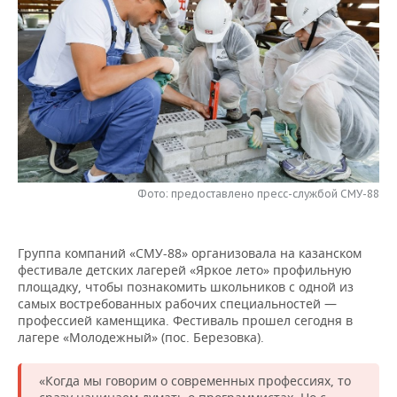
НЕФТЕХИМИЯ
РОЗНИЧНАЯ ТОРГОВЛЯ
НОВОСТИ ТЕХНОЛОГИЙ
МЕРОПРИЯТИЯ
НЕФТЬ
ТРАНСПОРТ
IT
НОВОСТИ МЕРОПРИЯТИЙ
СПОРТ
ОПК
УСЛУГИ
МЕДИА
ВЫЕЗДНАЯ РЕДАКЦИЯ
НОВОСТИ СПОРТА
ОБЩЕСТВО
ЭНЕРГЕТИКА
ТЕЛЕКОММУНИКАЦИИ
БИЗНЕС-БРАНЧИ
ФУТБОЛ
НОВОСТИ ОБЩЕСТВА
ФОТОГАЛЕРЕЯ
ONLINE-КОНФЕРЕНЦИИ
ХОККЕЙ
ВЛАСТЬ
Фото: предоставлено пресс-службой СМУ-88
СЮЖЕТЫ
ОТКРЫТАЯ ЛЕКЦИЯ
БАСКЕТБОЛ
ИНФРАСТРУКТУРА
СПРАВОЧНИК
Группа компаний «СМУ-88» организовала на казанском
фестивале детских лагерей «Яркое лето» профильную
ВОЛЕЙБОЛ
ИСТОРИЯ
СПИСОК ПЕРСОН
ПОЛНАЯ ВЕРСИЯ
площадку, чтобы познакомить школьников с одной из
самых востребованных рабочих специальностей —
КИБЕРСПОРТ
КУЛЬТУРА
СПИСОК КОМПАНИЙ
профессией каменщика. Фестиваль прошел сегодня в
лагере «Молодежный» (пос. Березовка).
ФИГУРНОЕ КАТАНИЕ
МЕДИЦИНА
«Когда мы говорим о современных профессиях, то