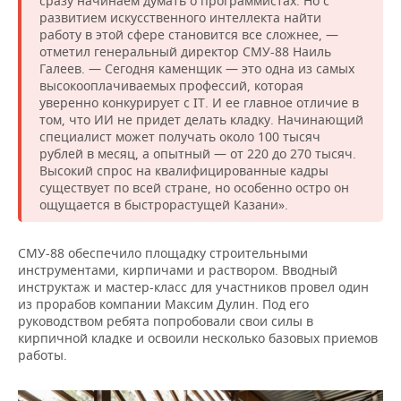
сразу начинаем думать о программистах. Но с
ВОДНЫЕ ВИДЫ СПОРТА
ОБРАЗОВАНИЕ
развитием искусственного интеллекта найти
работу в этой сфере становится все сложнее, —
ХОККЕЙ С МЯЧОМ
ПРОИСШЕСТВИЯ
отметил генеральный директор СМУ-88 Наиль
Галеев. — Сегодня каменщик — это одна из самых
высокооплачиваемых профессий, которая
уверенно конкурирует с IT. И ее главное отличие в
том, что ИИ не придет делать кладку. Начинающий
специалист может получать около 100 тысяч
рублей в месяц, а опытный — от 220 до 270 тысяч.
Высокий спрос на квалифицированные кадры
существует по всей стране, но особенно остро он
ощущается в быстрорастущей Казани».
СМУ-88 обеспечило площадку строительными
инструментами, кирпичами и раствором. Вводный
инструктаж и мастер-класс для участников провел один
из прорабов компании Максим Дулин. Под его
руководством ребята попробовали свои силы в
кирпичной кладке и освоили несколько базовых приемов
работы.