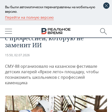
Вы были автоматически перенаправлены на мобильную
версию.
Перейти на полную версию
РЕГИОНЫ
НЕДВИЖИМОСТЬ
СМУ-88 познакомило подростков
БАШКОРТОСТАН
НОВОСТИ
с профессией, которую не
ТАТАРСТАН
АНАЛИТИКА
заменит ИИ
УДМУРТИЯ
НОВОСТИ АНАЛИТИКИ
ЭКОНОМИКА
15:50, 02.07.2026
ДЕКЛАРАЦИИ О ДОХОДАХ
НОВОСТИ ЭКОНОМИКИ
ПРОМЫШЛЕННОСТЬ
СМУ-88 организовало на казанском фестивале
детских лагерей «Яркое лето» площадку, чтобы
КОРОЛИ ГОСЗАКАЗА ПФО
ФИНАНСЫ
НОВОСТИ
НЕДВИЖИМОСТЬ
познакомить школьников с профессией
ПРОМЫШЛЕННОСТИ
каменщика
ВУЗЫ ТАТАРСТАНА
БАНКИ
НОВОСТИ НЕДВИЖИМОСТИ
АВТО
АГРОПРОМ
КОМУ ПРИНАДЛЕЖАТ
БЮДЖЕТ
НОВОСТИ АВТО
БИЗНЕС
ТОРГОВЫЕ ЦЕНТРЫ
МАШИНОСТРОЕНИЕ
ТАТАРСТАНА
ИНВЕСТИЦИИ
НОВОСТИ БИЗНЕСА
ТЕХНОЛОГИИ