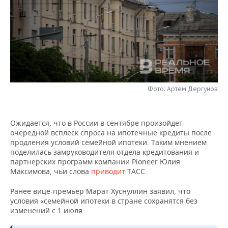
НЕФТЕХИМИЯ
РОЗНИЧНАЯ ТОРГОВЛЯ
НОВОСТИ ТЕХНОЛОГИЙ
МЕРОПРИЯТИЯ
НЕФТЬ
ТРАНСПОРТ
IT
НОВОСТИ МЕРОПРИЯТИЙ
СПОРТ
ОПК
УСЛУГИ
МЕДИА
ВЫЕЗДНАЯ РЕДАКЦИЯ
НОВОСТИ СПОРТА
ОБЩЕСТВО
ЭНЕРГЕТИКА
ТЕЛЕКОММУНИКАЦИИ
БИЗНЕС-БРАНЧИ
ФУТБОЛ
НОВОСТИ ОБЩЕСТВА
ФОТОГАЛЕРЕЯ
Фото: Артем Дергунов
ONLINE-КОНФЕРЕНЦИИ
ХОККЕЙ
ВЛАСТЬ
СЮЖЕТЫ
Ожидается, что в России в сентябре произойдет
очередной всплеск спроса на ипотечные кредиты после
ОТКРЫТАЯ ЛЕКЦИЯ
БАСКЕТБОЛ
ИНФРАСТРУКТУРА
СПРАВОЧНИК
продления условий семейной ипотеки. Таким мнением
поделилась замруководителя отдела кредитования и
ВОЛЕЙБОЛ
ИСТОРИЯ
СПИСОК ПЕРСОН
ПОЛНАЯ ВЕРСИЯ
партнерских программ компании Pioneer Юлия
Максимова, чьи слова
приводит
ТАСС.
КИБЕРСПОРТ
КУЛЬТУРА
СПИСОК КОМПАНИЙ
Ранее вице-премьер Марат Хуснуллин заявил, что
условия «семейной ипотеки в стране сохранятся без
ФИГУРНОЕ КАТАНИЕ
МЕДИЦИНА
изменений с 1 июля.