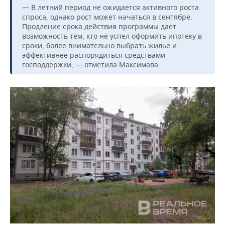
ВОДНЫЕ ВИДЫ СПОРТА
ОБРАЗОВАНИЕ
— В летний период не ожидается активного роста
спроса, однако рост может начаться в сентябре.
ХОККЕЙ С МЯЧОМ
ПРОИСШЕСТВИЯ
Продление срока действия программы дает
возможность тем, кто не успел оформить ипотеку в
сроки, более внимательно выбрать жилье и
эффективнее распорядиться средствами
господдержки, — отметила Максимова.