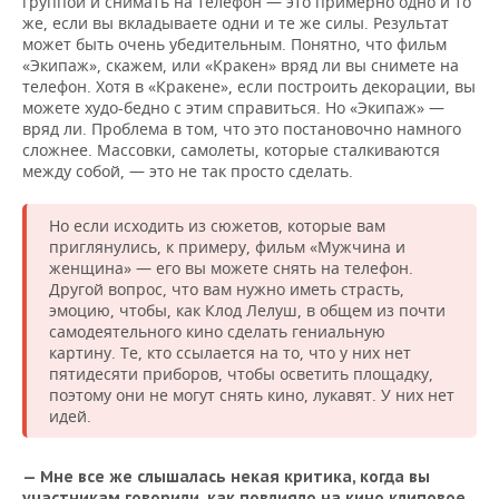
группой и снимать на телефон — это примерно одно и то
же, если вы вкладываете одни и те же силы. Результат
может быть очень убедительным. Понятно, что фильм
«Экипаж», скажем, или «Кракен» вряд ли вы снимете на
телефон. Хотя в «Кракене», если построить декорации, вы
можете худо-бедно с этим справиться. Но «Экипаж» —
вряд ли. Проблема в том, что это постановочно намного
сложнее. Массовки, самолеты, которые сталкиваются
между собой, — это не так просто сделать.
Но если исходить из сюжетов, которые вам
приглянулись, к примеру, фильм «Мужчина и
женщина» — его вы можете снять на телефон.
Другой вопрос, что вам нужно иметь страсть,
эмоцию, чтобы, как Клод Лелуш, в общем из почти
самодеятельного кино сделать гениальную
картину. Те, кто ссылается на то, что у них нет
пятидесяти приборов, чтобы осветить площадку,
поэтому они не могут снять кино, лукавят. У них нет
идей.
— Мне все же слышалась некая критика, когда вы
участникам говорили, как повлияло на кино клиповое