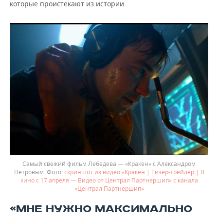
которые проистекают из истории.
Самый свежий фильм Лебедева — «Кракен» с Александром
Петровым.
скриншот из видео «Кракен | Тизер-трейлер | В
кино с 17 апреля — Видео от Централ Партнершип» с канала
«Централ Партнершип»
«МНЕ НУЖНО МАКСИМАЛЬНО