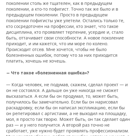
поколении столь же тщателен, как в предыдущем
поколении, а кто-то пофигист. Точно так же было и в
предыдущем поколении. Просто в предыдущем
поколении пофигисты уже улетели. Остались только те,
кто сосредоточен на профессии, кто знает, что такое
дисциплина, кто проявляет терпение, усердие и, стало
быть, оттачивает свои способности. А новое поколение
приходит, и им кажется, что им море по колено.
Происходит отсев. Мне хочется, чтобы не было
болезненных ошибок, потому что за них приходится
платить, хочешь не хочешь.
— Что такое «болезненная ошибка»?
— Когда человек, не подумав, скажем, сделал проект — и
он не состоялся. А дальше он уже никогда не сможет
высказаться. А если бы он продумал, то, может быть,
получилось бы замечательно. Если бы он нарисовал
раскадровку, если бы он написал экспликацию, если бы
он репетировал с артистами, а не выходил на площадку,
мол, я просто так творю. Может быть, он так сделает один
раз — и у него получится. А второй раз точно не
сработает, уже нужно будет проявлять профессионализм.