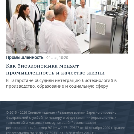
Промышленность
04 авг, 10:20
Как биоэкономика меняет
промышленность и качество жизни
В Татарстане обсудили интеграцию биотехнологий в
производство, образование и социальную сферу
© 2015 - 2026 Сетевое издание «Реальное время» Зарегистрировано
Федеральной службой по надзору в сфере связи, информационных
технологий и массовых коммуникаций (Роскомнадзор) –
регистрационный номер ЭЛ № ФС 77 - 79627 от 18 декабря 2020 г. (ранее
свидетельство Эл № ФС 77-59331 от 18 сентября 2014 г.)