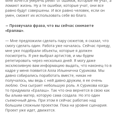
Мне хочется уберечь ребят от ошибок, которые не учат, а
ломают жизнь. Ну а те ошибки, которые учат, они все
равно будут совершены. И все равно человек, если он
умен, сможет их использовать себе во благо.
— Прозвучала фраза, что вы сейчас снимаете
«Ералаш».
— Мне предложили сделать пару сюжетов, я сказал, что
смогу сделать один. Работа уже началась. Сейчас приеду,
мне уже подобрали объекты, которые я должен
посмотреть. Я уже выбрал артистов, и мы будем
репетировать через несколько дней. Я могу даже
эксклюзивную вам информацию выдать, что наконец-то в
кадре у меня появится Алла Ильинична Сурикова. Мы
давно собирались поработать вместе, никак не
получалось, мы ведь с ней давно дружим, я ее очень
люблю. Она сыграет небольшую роль. А Сурикова когда-
то придумала «Ералаш». Так что она вернется в свою как
бы альма-матер, которую сама создала. Но это один
съемочный день. При этом я сейчас работаю над
большим сложным проектом. Пока на уровне сценария.
Проект уже идет, движется.