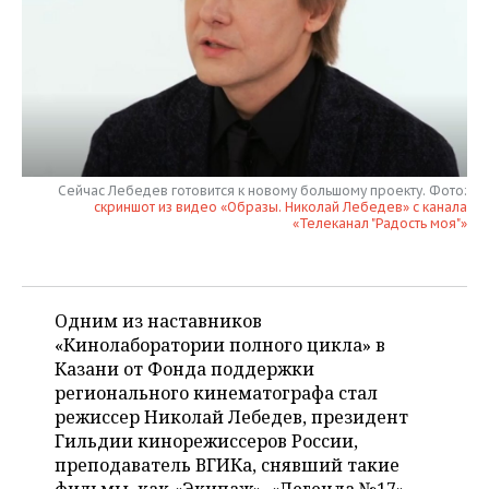
НЕФТЕХИМИЯ
РОЗНИЧНАЯ ТОРГОВЛЯ
НОВОСТИ ТЕХНОЛОГИЙ
МЕРОПРИЯТИЯ
НЕФТЬ
ТРАНСПОРТ
IT
НОВОСТИ МЕРОПРИЯТИЙ
СПОРТ
ОПК
УСЛУГИ
МЕДИА
ВЫЕЗДНАЯ РЕДАКЦИЯ
НОВОСТИ СПОРТА
ОБЩЕСТВО
ЭНЕРГЕТИКА
ТЕЛЕКОММУНИКАЦИИ
БИЗНЕС-БРАНЧИ
ФУТБОЛ
НОВОСТИ ОБЩЕСТВА
ФОТОГАЛЕРЕЯ
Сейчас Лебедев готовится к новому большому проекту. Фото:
скриншот из видео «Образы. Николай Лебедев» с канала
«Телеканал "Радость моя"»
ONLINE-КОНФЕРЕНЦИИ
ХОККЕЙ
ВЛАСТЬ
СЮЖЕТЫ
ОТКРЫТАЯ ЛЕКЦИЯ
БАСКЕТБОЛ
ИНФРАСТРУКТУРА
СПРАВОЧНИК
Одним из наставников
ВОЛЕЙБОЛ
ИСТОРИЯ
СПИСОК ПЕРСОН
ПОЛНАЯ ВЕРСИЯ
«Кинолаборатории полного цикла» в
Казани от Фонда поддержки
КИБЕРСПОРТ
КУЛЬТУРА
СПИСОК КОМПАНИЙ
регионального кинематографа стал
режиссер Николай Лебедев, президент
Гильдии кинорежиссеров России,
ФИГУРНОЕ КАТАНИЕ
МЕДИЦИНА
преподаватель ВГИКа, снявший такие