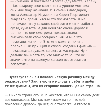
— Конечно. Я показывал Александру Митте, Карену
Шахназарову свои картины на уровне монтажа,
они мне подсказывали. И я очень благодарен,
когда Александр Наумович и Карен Георгиевич
выделяли время, чтобы это посмотреть. Я же
понимаю, что у каждого свой ритм жизни, заботы,
суета, суматоха. И для меня это очень дорого и
ценно, что они смотрели, подсказывали,
высказывали свои соображения. И мне это
помогало, конечно. Это, мне кажется, очень
правильный принцип и способ создания фильма —
показывать друзьям, коллегам, мастерам. Ну и
дальше выбирать то, что близко тебе. Это не
значит, что ты вслепую должен все это затем
воплотить.
— Чувствуете ли вы поколенческую разницу между
режиссерами? Занятно, что
молодые
ребята любят
те же
фильмы, что их старшие коллеги, даже странно.
— Ничего странного. Мне кажется, что мы на самом деле
все одинаковы. Мы так нажимаем на то, что «ой,
поколение другое». Да нет, оно такое же. И кто-то в