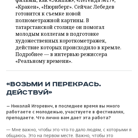
фильмы, как «Экипаж», «Легенда №17»,
ВОДНЫЕ ВИДЫ СПОРТА
ОБРАЗОВАНИЕ
«Кракен», «Нюрнберг». Сейчас Лебедев
готовится к съемке новой
ХОККЕЙ С МЯЧОМ
ПРОИСШЕСТВИЯ
полнометражной картины. В
татарстанской столице он помогал
молодым коллегам в подготовке
художественных короткометражек,
действие которых происходило в кремле.
Подробнее — в интервью режиссера
«Реальному времени».
«ВОЗЬМИ И ПЕРЕКРАСЬ.
ДЕЙСТВУЙ»
— Николай Игоревич, в последнее время вы много
работаете с молодежью, участвуете в фестивалях,
преподаете. Что лично вам дает эта работа?
— Мне важно, чтобы это что-то дало людям, с которыми я
общаюсь. Это на первом месте. Важно, чтобы это