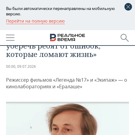
Вы были автоматически перенаправлены на мобильную
версию.
Перейти на полную версию
РЕГИОНЫ
ОБЩЕСТВО
Николай Лебедев: «Мне хочется
БАШКОРТОСТАН
НОВОСТИ
уберечь ребят от ошибок,
ТАТАРСТАН
АНАЛИТИКА
которые ломают жизнь»
УДМУРТИЯ
НОВОСТИ АНАЛИТИКИ
ЭКОНОМИКА
00:00, 09.07.2026
ДЕКЛАРАЦИИ О ДОХОДАХ
НОВОСТИ ЭКОНОМИКИ
ПРОМЫШЛЕННОСТЬ
Режиссер фильмов «Легенда №17» и «Экипаж» — о
кинолабораториях и «Ералаше»
КОРОЛИ ГОСЗАКАЗА ПФО
ФИНАНСЫ
НОВОСТИ
НЕДВИЖИМОСТЬ
ПРОМЫШЛЕННОСТИ
ВУЗЫ ТАТАРСТАНА
БАНКИ
НОВОСТИ НЕДВИЖИМОСТИ
АВТО
АГРОПРОМ
КОМУ ПРИНАДЛЕЖАТ
БЮДЖЕТ
НОВОСТИ АВТО
БИЗНЕС
ТОРГОВЫЕ ЦЕНТРЫ
МАШИНОСТРОЕНИЕ
ТАТАРСТАНА
ИНВЕСТИЦИИ
НОВОСТИ БИЗНЕСА
ТЕХНОЛОГИИ