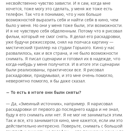
несвойственно чувство зависти. И я сам, когда мне
хочется, тоже могу это сделать, у меня же тоже есть
телефон. Так что я понимаю, что у них больше
возможностей выразить себя и найти себя в кино, чем
было у меня. Но они у меня тоже были, эти возможности.
И я не чувствую себя обделенным. Потому что я рисовал
фильм, который не смог снять. Я делал его раскадровки,
уже будучи режиссером, снял на полчаса картину —
мистический триллер на студии Горького. Кино у нас
развалилось, как и вся страна, и не было возможности
снимать. Я писал сценарии и готовил их в надежде, что
когда-нибудь у меня получится. И в итоге эти сценарии
были реализованы, практически все. Я рисовал
раскадровки, придумывал, и это мне очень помогло,
невероятно помогло, я бы даже сказал.
— То есть в итоге они были сняты?
— Да, «Змеиный источник», например. Я нарисовал
раскадровки от первого до последнего кадра и не знал,
буду я его снимать или нет. Я не мог не заниматься этим.
Так и все, кто занимается кино, мне кажется, если им это
действительно интересно. Поверьте, снимать с большой