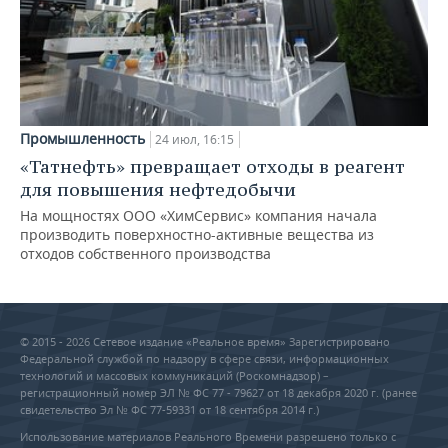
Промышленность
24 июл, 16:15
«Татнефть» превращает отходы в реагент
для повышения нефтедобычи
На мощностях ООО «ХимСервис» компания начала
производить поверхностно-активные вещества из
отходов собственного производства
© 2015 - 2026 Сетевое издание «Реальное время» Зарегистрировано
Федеральной службой по надзору в сфере связи, информационных
технологий и массовых коммуникаций (Роскомнадзор) –
регистрационный номер ЭЛ № ФС 77 - 79627 от 18 декабря 2020 г. (ранее
свидетельство Эл № ФС 77-59331 от 18 сентября 2014 г.)
Использование материалов Реального Времени разрешено только с