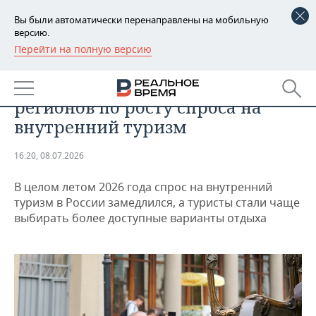
Вы были автоматически перенаправлены на мобильную
версию.
Перейти на полную версию
РЕГИОНЫ
ОБЩЕСТВО
Татарстан не вошел в число
БАШКОРТОСТАН
НОВОСТИ
регионов по росту спроса на
ТАТАРСТАН
АНАЛИТИКА
внутренний туризм
УДМУРТИЯ
НОВОСТИ АНАЛИТИКИ
ЭКОНОМИКА
16:20, 08.07.2026
ДЕКЛАРАЦИИ О ДОХОДАХ
НОВОСТИ ЭКОНОМИКИ
ПРОМЫШЛЕННОСТЬ
В целом летом 2026 года спрос на внутренний
туризм в России замедлился, а туристы стали чаще
КОРОЛИ ГОСЗАКАЗА ПФО
ФИНАНСЫ
НОВОСТИ
НЕДВИЖИМОСТЬ
выбирать более доступные варианты отдыха
ПРОМЫШЛЕННОСТИ
ВУЗЫ ТАТАРСТАНА
БАНКИ
НОВОСТИ НЕДВИЖИМОСТИ
АВТО
АГРОПРОМ
КОМУ ПРИНАДЛЕЖАТ
БЮДЖЕТ
НОВОСТИ АВТО
БИЗНЕС
ТОРГОВЫЕ ЦЕНТРЫ
МАШИНОСТРОЕНИЕ
ТАТАРСТАНА
ИНВЕСТИЦИИ
НОВОСТИ БИЗНЕСА
ТЕХНОЛОГИИ