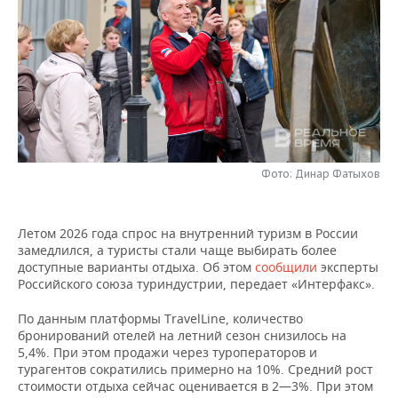
НЕФТЕХИМИЯ
РОЗНИЧНАЯ ТОРГОВЛЯ
НОВОСТИ ТЕХНОЛОГИЙ
МЕРОПРИЯТИЯ
НЕФТЬ
ТРАНСПОРТ
IT
НОВОСТИ МЕРОПРИЯТИЙ
СПОРТ
ОПК
УСЛУГИ
МЕДИА
ВЫЕЗДНАЯ РЕДАКЦИЯ
НОВОСТИ СПОРТА
ОБЩЕСТВО
ЭНЕРГЕТИКА
ТЕЛЕКОММУНИКАЦИИ
БИЗНЕС-БРАНЧИ
ФУТБОЛ
НОВОСТИ ОБЩЕСТВА
ФОТОГАЛЕРЕЯ
Фото: Динар Фатыхов
ONLINE-КОНФЕРЕНЦИИ
ХОККЕЙ
ВЛАСТЬ
СЮЖЕТЫ
Летом 2026 года спрос на внутренний туризм в России
ОТКРЫТАЯ ЛЕКЦИЯ
БАСКЕТБОЛ
ИНФРАСТРУКТУРА
СПРАВОЧНИК
замедлился, а туристы стали чаще выбирать более
доступные варианты отдыха. Об этом
сообщили
эксперты
ВОЛЕЙБОЛ
ИСТОРИЯ
СПИСОК ПЕРСОН
ПОЛНАЯ ВЕРСИЯ
Российского союза туриндустрии, передает «Интерфакс».
КИБЕРСПОРТ
КУЛЬТУРА
СПИСОК КОМПАНИЙ
По данным платформы TravelLine, количество
бронирований отелей на летний сезон снизилось на
5,4%. При этом продажи через туроператоров и
ФИГУРНОЕ КАТАНИЕ
МЕДИЦИНА
турагентов сократились примерно на 10%. Средний рост
стоимости отдыха сейчас оценивается в 2—3%. При этом